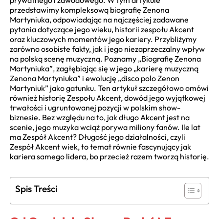
prywatnego i zawodowego. W tym artykule
przedstawimy kompleksową biografię Zenona
Martyniuka, odpowiadając na najczęściej zadawane
pytania dotyczące jego wieku, historii zespołu Akcent
oraz kluczowych momentów jego kariery. Przybliżymy
zarówno osobiste fakty, jak i jego niezaprzeczalny wpływ
na polską scenę muzyczną. Poznamy „Biografię Zenona
Martyniuka”, zagłębiając się w jego „karierę muzyczną
Zenona Martyniuka” i ewolucję „disco polo Zenon
Martyniuk” jako gatunku. Ten artykuł szczegółowo omówi
również historię Zespołu Akcent, dowód jego wyjątkowej
trwałości i ugruntowanej pozycji w polskim show-
biznesie. Bez względu na to, jak długo Akcent jest na
scenie, jego muzyka wciąż porywa miliony fanów. Ile lat
ma Zespół Akcent? Długość jego działalności, czyli
Zespół Akcent wiek, to temat równie fascynujący jak
kariera samego lidera, bo przecież razem tworzą historię.
Spis Treści