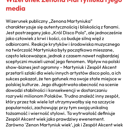
media
Wizerunek publiczny „Zenona Martyniuka”
charakteryzuje się autentycznością i bliskością z fanami.
Jest postrzegany jako „Król Disco Polo”, ale jednocześnie
jako człowiek z krwi i kości, co buduje silną więź z
odbiorcami. Reakcje krytyków i środowiska muzycznego
na twórczość Martyniuka były początkowo mieszane,
często lekceważące, jednak z czasem nawet najbardziej
sceptyczni musieli uznać jego fenomen. Wpływ na polski
show-biznes jest ogromny – Martyniuk i Zespół Akcent
przetarli szlaki dla wielu innych artystów disco polo, a ich
sukces pokazał, że ten gatunek ma swoje stałe miejsce w
polskiej kulturze. Jego długotrwała obecność na scenie
dowodzi stabilności i konsekwencji w dostarczaniu
rozrywki milionom Polaków. Trudno znaleźć inny zespół,
który przez tak wiele lat utrzymywałby się na szczycie
popularności, zachowując przy tym swoją unikalną
tożsamość i wierność stylowi. Ta wytrwałość definiuje
Zespół Akcent wiek jako prawdziwy ewenement.
Zarówno 'Zenon Martyniuk wiek’, jak i Zespół Akcent wiek