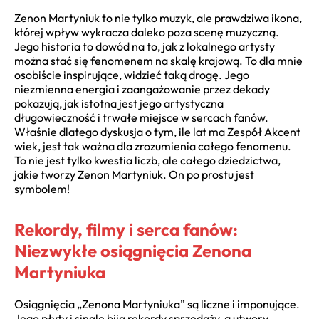
Zenon Martyniuk to nie tylko muzyk, ale prawdziwa ikona,
której wpływ wykracza daleko poza scenę muzyczną.
Jego historia to dowód na to, jak z lokalnego artysty
można stać się fenomenem na skalę krajową. To dla mnie
osobiście inspirujące, widzieć taką drogę. Jego
niezmienna energia i zaangażowanie przez dekady
pokazują, jak istotna jest jego artystyczna
długowieczność i trwałe miejsce w sercach fanów.
Właśnie dlatego dyskusja o tym, ile lat ma Zespół Akcent
wiek, jest tak ważna dla zrozumienia całego fenomenu.
To nie jest tylko kwestia liczb, ale całego dziedzictwa,
jakie tworzy Zenon Martyniuk. On po prostu jest
symbolem!
Rekordy, filmy i serca fanów:
Niezwykłe osiągnięcia Zenona
Martyniuka
Osiągnięcia „Zenona Martyniuka” są liczne i imponujące.
Jego płyty i single biją rekordy sprzedaży, a utwory