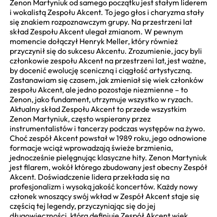
Zenon Martyniuk od samego początku jest stałym liderem
i wokalistą Zespołu Akcent. To jego głos i charyzma stały
się znakiem rozpoznawczym grupy. Na przestrzeni lat
skład Zespołu Akcent ulegał zmianom. W pewnym
momencie dołączył Henryk Meller, który również
przyczynił się do sukcesu Akcentu. Zrozumienie, jacy byli
członkowie zespołu Akcent na przestrzeni lat, jest ważne,
by docenić ewolucję sceniczną i ciągłość artystyczną.
Zastanawiam się czasem, jak zmieniał się wiek członków
zespołu Akcent, ale jedno pozostaje niezmienne – to
Zenon, jako fundament, utrzymuje wszystko w ryzach.
Aktualny skład Zespołu Akcent to przede wszystkim
Zenon Martyniuk, często wspierany przez
instrumentalistów i tancerzy podczas występów na żywo.
Choć zespół Akcent powstał w 1989 roku, jego odnowione
formacje wciąż wprowadzają świeże brzmienia,
jednocześnie pielęgnując klasyczne hity. Zenon Martyniuk
jest filarem, wokół którego zbudowany jest obecny Zespół
Akcent. Doświadczenie lidera przekłada się na
profesjonalizm i wysoką jakość koncertów. Każdy nowy
członek wnoszący swój wkład w Zespół Akcent staje się
częścią tej legendy, przyczyniając się do jej
długowieczności, która definiuje Zespół Akcent wiek.