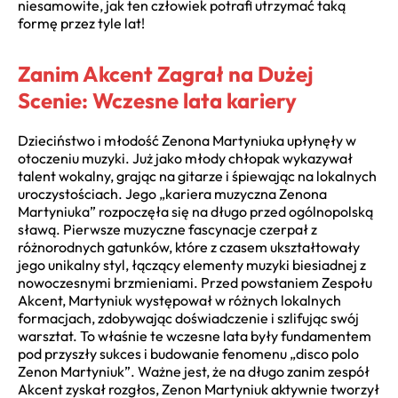
niesamowite, jak ten człowiek potrafi utrzymać taką
formę przez tyle lat!
Zanim Akcent Zagrał na Dużej
Scenie: Wczesne lata kariery
Dzieciństwo i młodość Zenona Martyniuka upłynęły w
otoczeniu muzyki. Już jako młody chłopak wykazywał
talent wokalny, grając na gitarze i śpiewając na lokalnych
uroczystościach. Jego „kariera muzyczna Zenona
Martyniuka” rozpoczęła się na długo przed ogólnopolską
sławą. Pierwsze muzyczne fascynacje czerpał z
różnorodnych gatunków, które z czasem ukształtowały
jego unikalny styl, łączący elementy muzyki biesiadnej z
nowoczesnymi brzmieniami. Przed powstaniem Zespołu
Akcent, Martyniuk występował w różnych lokalnych
formacjach, zdobywając doświadczenie i szlifując swój
warsztat. To właśnie te wczesne lata były fundamentem
pod przyszły sukces i budowanie fenomenu „disco polo
Zenon Martyniuk”. Ważne jest, że na długo zanim zespół
Akcent zyskał rozgłos, Zenon Martyniuk aktywnie tworzył