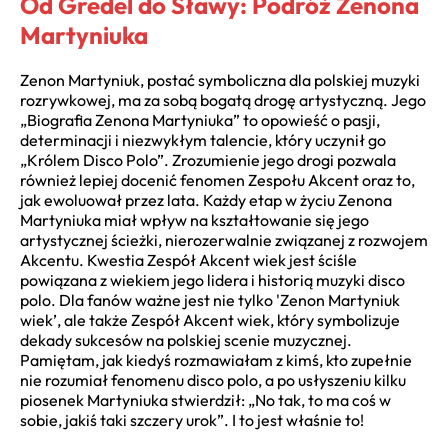
Od Gredel do Sławy: Podróż Zenona
Martyniuka
Zenon Martyniuk, postać symboliczna dla polskiej muzyki
rozrywkowej, ma za sobą bogatą drogę artystyczną. Jego
„Biografia Zenona Martyniuka” to opowieść o pasji,
determinacji i niezwykłym talencie, który uczynił go
„Królem Disco Polo”. Zrozumienie jego drogi pozwala
również lepiej docenić fenomen Zespołu Akcent oraz to,
jak ewoluował przez lata. Każdy etap w życiu Zenona
Martyniuka miał wpływ na kształtowanie się jego
artystycznej ścieżki, nierozerwalnie związanej z rozwojem
Akcentu. Kwestia Zespół Akcent wiek jest ściśle
powiązana z wiekiem jego lidera i historią muzyki disco
polo. Dla fanów ważne jest nie tylko 'Zenon Martyniuk
wiek’, ale także Zespół Akcent wiek, który symbolizuje
dekady sukcesów na polskiej scenie muzycznej.
Pamiętam, jak kiedyś rozmawiałam z kimś, kto zupełnie
nie rozumiał fenomenu disco polo, a po usłyszeniu kilku
piosenek Martyniuka stwierdził: „No tak, to ma coś w
sobie, jakiś taki szczery urok”. I to jest właśnie to!