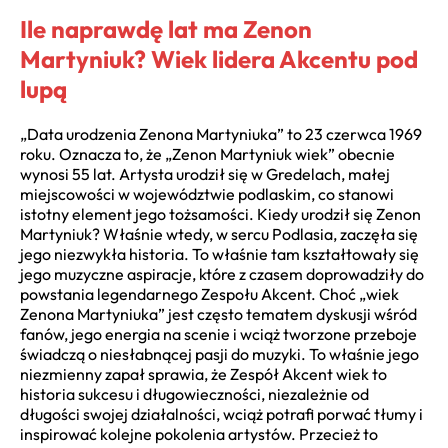
Ile naprawdę lat ma Zenon
Martyniuk? Wiek lidera Akcentu pod
lupą
„Data urodzenia Zenona Martyniuka” to 23 czerwca 1969
roku. Oznacza to, że „Zenon Martyniuk wiek” obecnie
wynosi 55 lat. Artysta urodził się w Gredelach, małej
miejscowości w województwie podlaskim, co stanowi
istotny element jego tożsamości. Kiedy urodził się Zenon
Martyniuk? Właśnie wtedy, w sercu Podlasia, zaczęła się
jego niezwykła historia. To właśnie tam kształtowały się
jego muzyczne aspiracje, które z czasem doprowadziły do
powstania legendarnego Zespołu Akcent. Choć „wiek
Zenona Martyniuka” jest często tematem dyskusji wśród
fanów, jego energia na scenie i wciąż tworzone przeboje
świadczą o niesłabnącej pasji do muzyki. To właśnie jego
niezmienny zapał sprawia, że Zespół Akcent wiek to
historia sukcesu i długowieczności, niezależnie od
długości swojej działalności, wciąż potrafi porwać tłumy i
inspirować kolejne pokolenia artystów. Przecież to