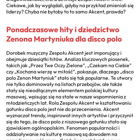
Ciekawe, jak by wyglądali, gdyby na przykład zmieniali się
liderzy? Chyba nie byłoby to to samo Akcent, prawda?
Ponadczasowe hity i dziedzictwo
Zenona Martyniuka dla disco polo
Dorobek muzyczny Zespołu Akcent jest imponujący i
obejmuje dziesiątki hitów. Analiza kluczowych piosenek,
takich jak „Przez Twe Oczy Zielone”, „Czekam na Ciebie”
czy „Kochana wierzę w miłość”, pokazuje, dlaczego „disco
polo Zenon Martyniuk” stało się tak popularne. Te utwory
nie tylko dominowały na listach przebojów, ale także
stały się nieodłącznym elementem polskiej kultury
masowej, wpisując się na stałe w nasze wspomnienia z
młodzieńczych lat. Rola Zespołu Akcent w kształtowaniu
gatunku disco polo jest nie do przecenienia. Akcent
wyznaczał trendy, inspirował innych artystów i przyczynił
się do tego, że disco polo z niszowego gatunku stało się
zjawiskiem ogólnopolskim. Fenomen popularności i
oddziaływanie na kulturę masową są dowodem na