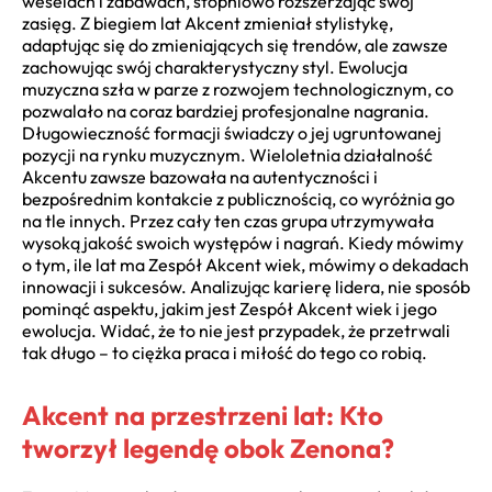
weselach i zabawach, stopniowo rozszerzając swój
zasięg. Z biegiem lat Akcent zmieniał stylistykę,
adaptując się do zmieniających się trendów, ale zawsze
zachowując swój charakterystyczny styl. Ewolucja
muzyczna szła w parze z rozwojem technologicznym, co
pozwalało na coraz bardziej profesjonalne nagrania.
Długowieczność formacji świadczy o jej ugruntowanej
pozycji na rynku muzycznym. Wieloletnia działalność
Akcentu zawsze bazowała na autentyczności i
bezpośrednim kontakcie z publicznością, co wyróżnia go
na tle innych. Przez cały ten czas grupa utrzymywała
wysoką jakość swoich występów i nagrań. Kiedy mówimy
o tym, ile lat ma Zespół Akcent wiek, mówimy o dekadach
innowacji i sukcesów. Analizując karierę lidera, nie sposób
pominąć aspektu, jakim jest Zespół Akcent wiek i jego
ewolucja. Widać, że to nie jest przypadek, że przetrwali
tak długo – to ciężka praca i miłość do tego co robią.
Akcent na przestrzeni lat: Kto
tworzył legendę obok Zenona?