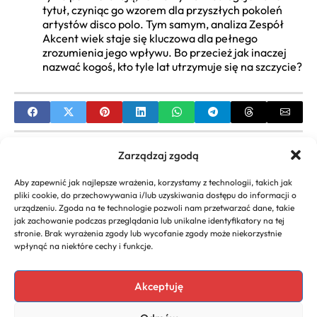
tytuł, czyniąc go wzorem dla przyszłych pokoleń
artystów disco polo. Tym samym, analiza Zespół
Akcent wiek staje się kluczowa dla pełnego
zrozumienia jego wpływu. Bo przecież jak inaczej
nazwać kogoś, kto tyle lat utrzymuje się na szczycie?
PREVIOUS
Zarządzaj zgodą
Monika Szczot Wiek, Data Urodzenia i Biografia –
Aby zapewnić jak najlepsze wrażenia, korzystamy z technologii, takich jak
Ile Lat Ma?
pliki cookie, do przechowywania i/lub uzyskiwania dostępu do informacji o
urządzeniu. Zgoda na te technologie pozwoli nam przetwarzać dane, takie
NEXT
jak zachowanie podczas przeglądania lub unikalne identyfikatory na tej
stronie. Brak wyrażenia zgody lub wycofanie zgody może niekorzystnie
Ograniczenia wiekowe pilotów: Kompletny
wpłynąć na niektóre cechy i funkcje.
przewodnik po limitach w lotnictwie
Akceptuję