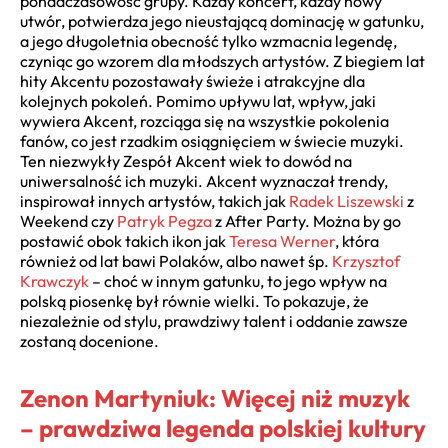
ponadczasowość grupy. Każdy koncert, każdy nowy
utwór, potwierdza jego nieustającą dominację w gatunku,
a jego długoletnia obecność tylko wzmacnia legendę,
czyniąc go wzorem dla młodszych artystów. Z biegiem lat
hity Akcentu pozostawały świeże i atrakcyjne dla
kolejnych pokoleń. Pomimo upływu lat, wpływ, jaki
wywiera Akcent, rozciąga się na wszystkie pokolenia
fanów, co jest rzadkim osiągnięciem w świecie muzyki.
Ten niezwykły Zespół Akcent wiek to dowód na
uniwersalność ich muzyki. Akcent wyznaczał trendy,
inspirował innych artystów, takich jak
Radek Liszewski
z
Weekend czy
Patryk Pegza
z After Party. Można by go
postawić obok takich ikon jak
Teresa Werner
, która
również od lat bawi Polaków, albo nawet śp.
Krzysztof
Krawczyk
– choć w innym gatunku, to jego wpływ na
polską piosenkę był równie wielki. To pokazuje, że
niezależnie od stylu, prawdziwy talent i oddanie zawsze
zostaną docenione.
Zenon Martyniuk: Więcej niż muzyk
– prawdziwa legenda polskiej kultury