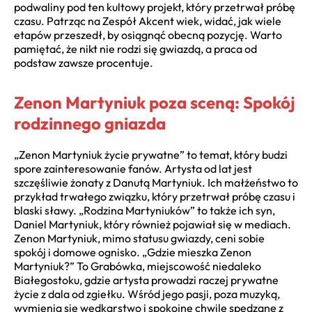
podwaliny pod ten kultowy projekt, który przetrwał próbę
czasu. Patrząc na Zespół Akcent wiek, widać, jak wiele
etapów przeszedł, by osiągnąć obecną pozycję. Warto
pamiętać, że nikt nie rodzi się gwiazdą, a praca od
podstaw zawsze procentuje.
Zenon Martyniuk poza sceną: Spokój
rodzinnego gniazda
„Zenon Martyniuk życie prywatne” to temat, który budzi
spore zainteresowanie fanów. Artysta od lat jest
szczęśliwie żonaty z Danutą Martyniuk. Ich małżeństwo to
przykład trwałego związku, który przetrwał próbę czasu i
blaski sławy. „Rodzina Martyniuków” to także ich syn,
Daniel Martyniuk, który również pojawiał się w mediach.
Zenon Martyniuk, mimo statusu gwiazdy, ceni sobie
spokój i domowe ognisko. „Gdzie mieszka Zenon
Martyniuk?” To Grabówka, miejscowość niedaleko
Białegostoku, gdzie artysta prowadzi raczej prywatne
życie z dala od zgiełku. Wśród jego pasji, poza muzyką,
wymienia się wędkarstwo i spokojne chwile spędzane z