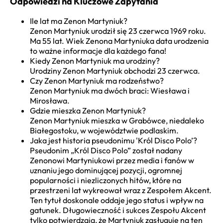
Odpowiedzi na Kluczowe Zapytania
Ile lat ma Zenon Martyniuk?
Zenon Martyniuk urodził się 23 czerwca 1969 roku.
Ma 55 lat. Wiek Zenona Martyniuka data urodzenia
to ważne informacje dla każdego fana!
Kiedy Zenon Martyniuk ma urodziny?
Urodziny Zenon Martyniuk obchodzi 23 czerwca.
Czy Zenon Martyniuk ma rodzeństwo?
Zenon Martyniuk ma dwóch braci: Wiesława i
Mirosława.
Gdzie mieszka Zenon Martyniuk?
Zenon Martyniuk mieszka w Grabówce, niedaleko
Białegostoku, w województwie podlaskim.
Jaka jest historia pseudonimu 'Król Disco Polo’?
Pseudonim „Król Disco Polo” został nadany
Zenonowi Martyniukowi przez media i fanów w
uznaniu jego dominującej pozycji, ogromnej
popularności i niezliczonych hitów, które na
przestrzeni lat wykreował wraz z Zespołem Akcent.
Ten tytuł doskonale oddaje jego status i wpływ na
gatunek. Długowieczność i sukces Zespołu Akcent
tylko potwierdzają, że Martyniuk zasługuje na ten