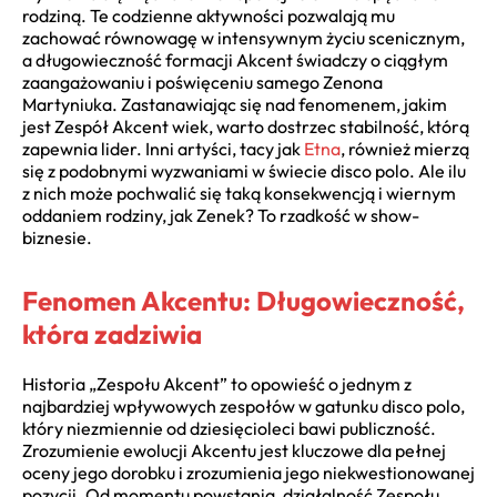
rodziną. Te codzienne aktywności pozwalają mu
zachować równowagę w intensywnym życiu scenicznym,
a długowieczność formacji Akcent świadczy o ciągłym
zaangażowaniu i poświęceniu samego Zenona
Martyniuka. Zastanawiając się nad fenomenem, jakim
jest Zespół Akcent wiek, warto dostrzec stabilność, którą
zapewnia lider. Inni artyści, tacy jak
Etna
, również mierzą
się z podobnymi wyzwaniami w świecie disco polo. Ale ilu
z nich może pochwalić się taką konsekwencją i wiernym
oddaniem rodziny, jak Zenek? To rzadkość w show-
biznesie.
Fenomen Akcentu: Długowieczność,
która zadziwia
Historia „Zespołu Akcent” to opowieść o jednym z
najbardziej wpływowych zespołów w gatunku disco polo,
który niezmiennie od dziesięcioleci bawi publiczność.
Zrozumienie ewolucji Akcentu jest kluczowe dla pełnej
oceny jego dorobku i zrozumienia jego niekwestionowanej
pozycji. Od momentu powstania, działalność Zespołu