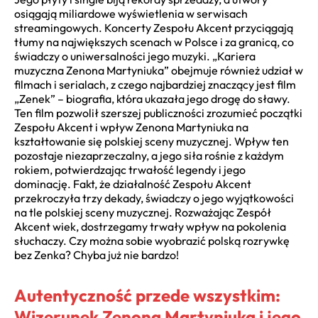
osiągają miliardowe wyświetlenia w serwisach
streamingowych. Koncerty Zespołu Akcent przyciągają
tłumy na największych scenach w Polsce i za granicą, co
świadczy o uniwersalności jego muzyki. „Kariera
muzyczna Zenona Martyniuka” obejmuje również udział w
filmach i serialach, z czego najbardziej znaczący jest film
„Zenek” – biografia, która ukazała jego drogę do sławy.
Ten film pozwolił szerszej publiczności zrozumieć początki
Zespołu Akcent i wpływ Zenona Martyniuka na
kształtowanie się polskiej sceny muzycznej. Wpływ ten
pozostaje niezaprzeczalny, a jego siła rośnie z każdym
rokiem, potwierdzając trwałość legendy i jego
dominację. Fakt, że działalność Zespołu Akcent
przekroczyła trzy dekady, świadczy o jego wyjątkowości
na tle polskiej sceny muzycznej. Rozważając Zespół
Akcent wiek, dostrzegamy trwały wpływ na pokolenia
słuchaczy. Czy można sobie wyobrazić polską rozrywkę
bez Zenka? Chyba już nie bardzo!
Autentyczność przede wszystkim:
Wizerunek Zenona Martyniuka i jego