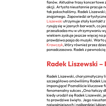
fanów. Aktualne trasy koncertowe z
akcji. Artysta nieustannie pracuje
tak pokochaliśmy. Radek Liszewski 
znajomego. Zapowiedzi artystyczne 
Liszewski
utrzymuje stały kontakt 
rysują się w jasnych barwach, co j
przeszkadza mu w utrzymywaniu wys
wiekiem zyskuje jeszcze więcej na p
prawdziwa pasja do muzyki. Warto 
Krawczyk
, który również przez dzie
ponadczasowa. Radek z pewnością po
Radek Liszewski – 
Radek Liszewski, charyzmatyczny l
szczegółowo omówiliśmy Radek Liszew
imponujące! Poznaliście kluczowe f
fenomenalny sukces „Ona tańczy dla
kiedy urodził się Radek Liszewski, 
to prawdziwe święto. Jego nieustan
najważniejszych i najbardziej lubia