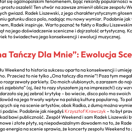
stał się ogólnopolskim fenomenem, bijąc rekordy popularności 
po prostu oszaleli! Ten utwór na zawsze zmienił oblicze zespołu
zych gwiazd. Radek Liszewski, z jego charakterystycznym głose
niu gatunku disco polo, nadając mu nowy wymiar. Podobnie jak
hem, Radek inspiruje. Warto poznać te fakty o Radku Liszewskim
nął na jego doświadczenie sceniczne i dojrzałość artystyczną. 
iek to świadectwo jego konsekwencji i ewolucji muzycznej.
na Tańczy Dla Mnie”: Ewolucja Sc
łu Weekend to historia sukcesu oparta na konsekwencji i umiej
cho. Przecież to nie tylko „Ona tańczy dla mnie”! Poza tym meg
no rozgrzewały parkiety. Do moich ulubionych, a zarazem do naj
eś zajebista” (oj, ileż to razy słyszałem ją na imprezach!) czy w
arzało się jej zebrać krytykę – bo wiecie, disco polo ma swoic
 dowód na jego trwały wpływ na polską kulturę popularną. To po
jących się na scenie artystów, obok Radka, z dumą można wymie
dzi podziw. Podobnie jak niegdyś
Krzysztof Krawczyk
– to był pra
dekad bawi publiczność. Zespół Weekend i sam Radek Liszewski by
tynowe i złote płyty, są niepodważalnym dowodem na to, że Rade
Jego energia na scenie sprawia, że koncerty zespołu Weekend t