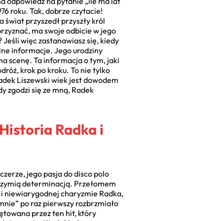
na odpowiedź na pytanie „ile ma lat
6 roku. Tak, dobrze czytacie!
a świat przyszedł przyszły król
rzyznać, ma swoje odbicie w jego
Jeśli więc zastanawiasz się, kiedy
alne informacje. Jego urodziny
a scenę. Ta informacja o tym, jaki
dróż, krok po kroku. To nie tylko
Radek Liszewski wiek jest dowodem
dy zgodzi się ze mną, Radek
istoria Radka i
czerze, jego pasja do disco polo
olbrzymią determinacją. Przełomem
y i niewiarygodnej charyzmie Radka,
mnie” po raz pierwszy rozbrzmiało
ętowana przez ten hit, który