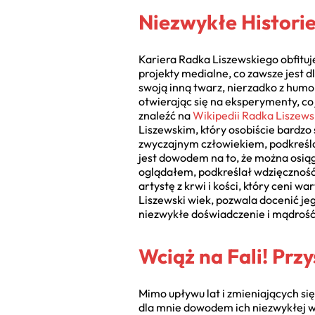
Niezwykłe Historie 
Kariera Radka Liszewskiego obfitu
projekty medialne, co zawsze jest 
swoją inną twarz, nierzadko z hum
otwierając się na eksperymenty, co
znaleźć na
Wikipedii Radka Liszew
Liszewskim, który osobiście bardzo 
zwyczajnym człowiekiem, podkreślaj
jest dowodem na to, że można osiąg
oglądałem, podkreślał wdzięczność 
artystę z krwi i kości, który ceni wa
Liszewski wiek, pozwala docenić jeg
niezwykłe doświadczenie i mądrość
Wciąż na Fali! Prz
Mimo upływu lat i zmieniających si
dla mnie dowodem ich niezwykłej wi