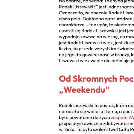
No dobrze, do sedna! To chyba jedno
Radek Liszewski?” jest jednoznaczn
Oznacza to, że obecnie Radek Liszew
disco polo. Dokładna data urodzeni
charakterze – ten upór, ta niezłomn
urodził się Radek Liszewski i jaki 
wypadają zawsze na wiosnę, co może
jest Radek Liszewski wiek, jest kluc
liczba, to przede wszystkim świade
na jego długowieczność w branży, kt
Liszewski wiek wcale nie definiuje je
Od Skromnych Pocz
„Weekendu”
Radek Liszewski to postać, która na
narodziła się wiele lat temu, a po
było powołanie do życia
zespołu W
grupa błyskawicznie zdobywała ser
w radiu. To było szaleństwo! Cała P