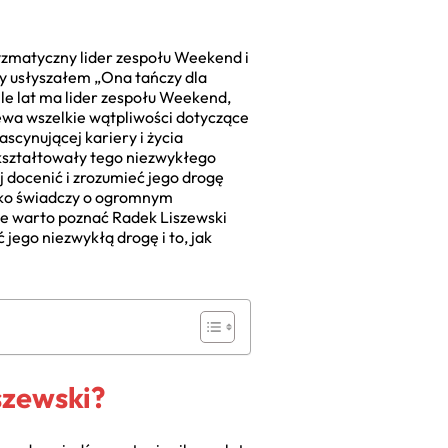
ryzmatyczny lider zespołu Weekend i
zy usłyszałem „Ona tańczy dla
 ile lat ma lider zespołu Weekend,
wiewa wszelkie wątpliwości dotyczące
scynującej kariery i życia
kształtowały tego niezwykłego
j docenić i zrozumieć jego drogę
ylko świadczy o ogromnym
ale warto poznać Radek Liszewski
 jego niezwykłą drogę i to, jak
szewski?