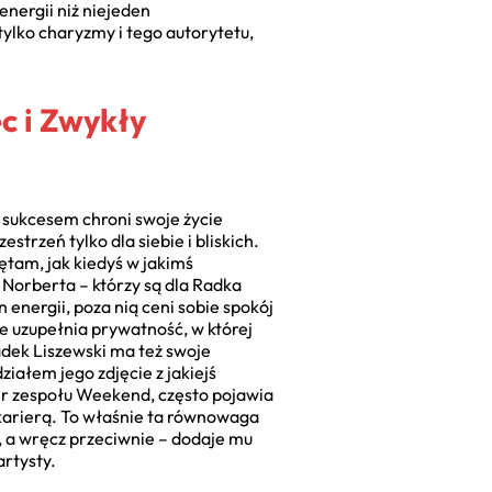
energii niż niejeden
tylko charyzmy i tego autorytetu,
c i Zwykły
 sukcesem chroni swoje życie
trzeń tylko dla siebie i bliskich.
tam, jak kiedyś w jakimś
 Norberta – którzy są dla Radka
 energii, poza nią ceni sobie spokój
le uzupełnia prywatność, w której
adek Liszewski ma też swoje
ziałem jego zdjęcie z jakiejś
der zespołu Weekend, często pojawia
 karierą. To właśnie ta równowaga
, a wręcz przeciwnie – dodaje mu
artysty.