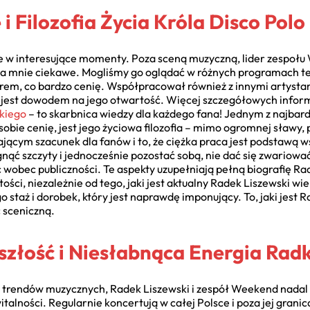
i Filozofia Życia Króla Disco Polo
je w interesujące momenty. Poza sceną muzyczną, lider zespołu
dla mnie ciekawe. Mogliśmy go oglądać w różnych programach t
orem, co bardzo cenię. Współpracował również z innymi artysta
 jest dowodem na jego otwartość. Więcej szczegółowych informa
skiego
– to skarbnica wiedzy dla każdego fana! Jednym z najbard
sobie cenię, jest jego życiowa filozofia – mimo ogromnej sławy
ącym szacunek dla fanów i to, że ciężka praca jest podstawą w
nąć szczyty i jednocześnie pozostać sobą, nie dać się zwariowa
wobec publiczności. Te aspekty uzupełniają pełną biografię Rad
rtości, niezależnie od tego, jaki jest aktualny Radek Liszewski wi
o staż i dorobek, który jest naprawdę imponujący. To, jaki jest 
 sceniczną.
yszłość i Niesłabnąca Energia Rad
ę trendów muzycznych, Radek Liszewski i zespół Weekend nadal p
talności. Regularnie koncertują w całej Polsce i poza jej gran