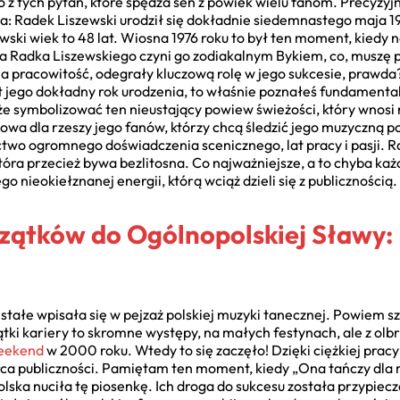
 z tych pytań, które spędza sen z powiek wielu fanom. Precyzyj
a: Radek Liszewski urodził się dokładnie siedemnastego maja 197
ski wiek to 48 lat. Wiosna 1976 roku to był ten moment, kiedy n
a Radka Liszewskiego czyni go zodiakalnym Bykiem, co, muszę p
a pracowitość, odegrały kluczową rolę w jego sukcesie, prawda? 
jest jego dokładny rok urodzenia, to właśnie poznałeś fundament
 symbolizować ten nieustający powiew świeżości, który wnosi n
zowa dla rzeszy jego fanów, którzy chcą śledzić jego muzyczną po
ctwo ogromnego doświadczenia scenicznego, lat pracy i pasji. 
óra przecież bywa bezlitosna. Co najważniejsze, a to chyba każ
go nieokiełznanej energii, którą wciąż dzieli się z publicznością.
ątków do Ogólnopolskiej Sławy: H
 stałe wpisała się w pejzaż polskiej muzyki tanecznej. Powiem sz
czątki kariery to skromne występy, na małych festynach, ale z 
eekend
w 2000 roku. Wtedy to się zaczęło! Dzięki ciężkiej prac
ca publiczności. Pamiętam ten moment, kiedy „Ona tańczy dla 
olska nuciła tę piosenkę. Ich droga do sukcesu została przypiecz