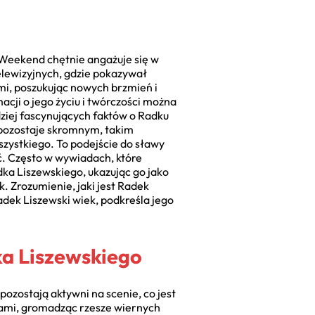
 Weekend chętnie angażuje się w
elewizyjnych, gdzie pokazywał
mi, poszukując nowych brzmień i
cji o jego życiu i twórczości można
ziej fascynujących faktów o Radku
, pozostaje skromnym, takim
szystkiego. To podejście do sławy
ć. Często w wywiadach, które
ka Liszewskiego, ukazując go jako
ek. Zrozumienie, jaki jest Radek
Radek Liszewski wiek, podkreśla jego
ka Liszewskiego
ozostają aktywni na scenie, co jest
icami, gromadząc rzesze wiernych