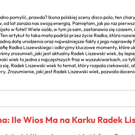
rudno pomylić, prawda? Ikona polskiej sceny disco polo, ten cha
od lat zaraża nas swoją energią. Pamiętam, jak po raz pierws
bijało w fotel! Wiele osób, w tym ja sam, zastanawia się czasem,
ie. Ten artykuł to taka mała podróż przez życie Radka, która roz
dną datę urodzenia oraz najważniejsze fakty z jego naprawdę fa
fię Radka Liszewskiego i odkryjmy kluczowe momenty, które u
my zrozumieli, jaki jest aktualny Radek Liszewski wiek, by lepie
wski wiek to jedna z najczęstszych fraz w wyszukiwarkach, co t
 się, Radek Liszewski wiek to temat, który rozpala ciekawość, 
ry. Zrozumienie, jaki jest Radek Liszewski wiek, pozwala docenić
a: Ile Wios Ma na Karku Radek Li