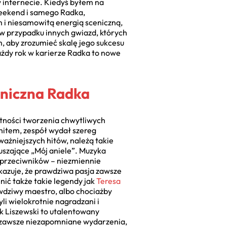
w internecie. Kiedyś byłem na
 Weekend i samego Radka,
m i niesamowitą energią sceniczną,
 w przypadku innych gwiazd, których
, aby zrozumieć skalę jego sukcesu
Każdy rok w karierze Radka to nowe
eniczna Radka
ętności tworzenia chwytliwych
ahitem, zespół wydał szereg
ważniejszych hitów, należą takie
zruszające „Mój aniele”. Muzyka
h przeciwników – niezmiennie
kazuje, że prawdziwa pasja zawsze
nić także takie legendy jak
Teresa
wdziwy maestro, albo chociażby
li wielokrotnie nagradzani i
k Liszewski to utalentowany
o zawsze niezapomniane wydarzenia,