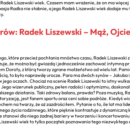
ny Radek Liszewski wiek. Czasem mam wrażenie, że on ma więcej 
asja Radka nie słabnie, a jego Radek Liszewski wiek dodaje mu 
cy.
rów: Radek Liszewski – Mąż, Ojcie
go, które przecież pochłania mnóstwo czasu, Radek Liszewski z
uje, że można być gwiazdą i jednocześnie zachować intymną przes
 Doroty, z którą tworzy zgrane małżeństwo od wielu lat. Pamię
ością, to było naprawdę urocze. Para ma dwóch synów – Jakuba i
w jego oczach. Chociaż na scenie Radek Liszewski to istny wulkan
. Jego wizerunek publiczny, pełen radości i optymizmu, doskona
 dalszego działania. Taki zdrowy balans, prawda? Poza muzyką, R
toryzację, jest fanem sportu oraz ceni sobie podróże. Kiedyś wid
chem na twarzy, że aż zazdrościłem. Pytanie o to, ile lat ma li
ilnego życia rodzinnego, które pięknie kontrastuje z dynamiczną
ie stanowi dla niego żadnej bariery w tworzeniu i koncertowaniu
 Liszewski wiek to tylko początek poznawania tego niezwykłego 