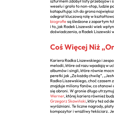
szturmem zdobył listy przebojów i 
weselu i grało to non-stop, ludzie 
katapultując ich do grona najwięks
odegrał kluczową rolę w kształtowa
biografie
są śledzone z zapartym tc
i to, jak Radek Liszewski wiek wpły
doświadczenia, a Radek Liszewski w
Coś Więcej Niż „O
Kariera Radka Liszewskiego i zespo
melodii, które od razu wpadają w u
albumów i singli, które równie moc
perełki jak „Za każdą chwilę”, „Jest
Radka Liszewskiego, choć czasem zd
znajduje miliony fanów, co stanowi
się obroni. W gronie długo utrzymu
Werner
, której kariera również bu
Grzegorz Skawiński
, który też od 
wyróżniani. Te liczne nagrody, pla
kompozytor i wrażliwy tekściarz. 