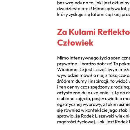
bez względu na to, jaki jest aktual
dwudziestolatek! Mimo upływu lat, p
który zyskuje się latami ciężkiej pra
Za Kulami Reflekto
Człowiek
Mimo intensywnego życia sceniczne
prywatne. I bardzo dobrze! To pokaz
Wiadomo, że jest szczęśliwym mężem
wywiadzie mówił o niej z taką czuł
źródłem dumy i inspiracji, to widać 
i ten cenny czas spędzony z rodziną
artysta znajduje ukojenie i siłę do
ulubione zajęcia, pasje: uwielbia mo
egzotycznej wyprawy, z takim uśmie
się również w kontekście jego stab
sprawia, że Radek Liszewski wiek n
mądrości życiowej. Jaki jest Radek