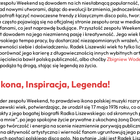
espołu Weekend są dowodem na ich niesłabnącą popularność, a 
 nad nowymi utworami, dążąc do ewolucji brzmienia, jednocześni
potrafi łączyć nowoczesne trendy z klasycznym disco polo, two
często pojawiają się na oficjalnej stronie zespołu oraz w medi
z fanami, co jest naprawdę budujące. Przyszłość zespołu Weeke
est dowodem na jego niezmienną pasję i kreatywność. Jego wiek
okiego tempa pracy, by dostarczać niezapomnianych wrażeń, wr
ewności siebie i doświadczeniu. Radek Liszewski wiek to tylko li
porównać jego karierę z długowiecznością innych wybitnych art
sięciolecia bawił polską publiczność, albo choćby
Zbigniew Wode
dąża tą drogą, stając się legendą za życia.
Ikona, Inspiracja, Legenda!
ider zespołu Weekend, to prawdziwa ikona polskiej muzyki rozr
ski wiek, potwierdzając, że urodził się 17 maja 1976 roku, co o
akty z jego bogatej biografii Radka Liszewskiego: od skromnych
 mnie”, po jego spokojne życie prywatne z ukochaną żoną Dorot
jego twórczość i energia na scenie niezmiennie porywają publicz
na aktywność artystyczna i wierność fanom ugruntowują jego po
nych postaci polskiego disco polo. Na pytanie „jaki jest Radek L