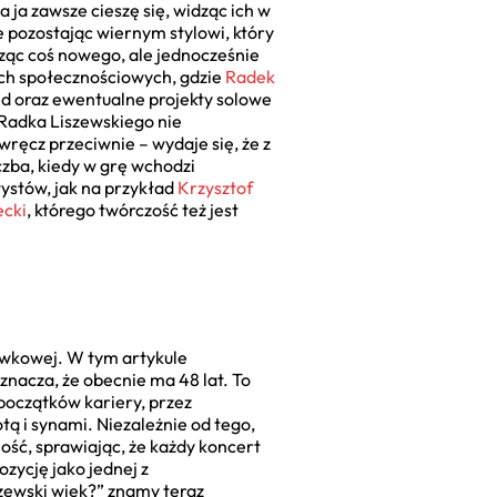
ja zawsze cieszę się, widząc ich w
e pozostając wiernym stylowi, który
rząc coś nowego, ale jednocześnie
ach społecznościowych, gdzie
Radek
nd oraz ewentualne projekty solowe
 Radka Liszewskiego nie
ęcz przeciwnie – wydaje się, że z
czba, kiedy w grę wchodzi
ystów, jak na przykład
Krzysztof
cki
, którego twórczość też jest
ywkowej. W tym artykule
znacza, że obecnie ma 48 lat. To
 początków kariery, przez
ą i synami. Niezależnie od tego,
ność, sprawiając, że każdy koncert
zycję jako jednej z
iszewski wiek?” znamy teraz