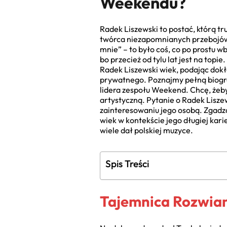
Weekendu?
Radek Liszewski to postać, którą t
twórca niezapomnianych przebojów, 
mnie” – to było coś, co po prostu w
bo przecież od tylu lat jest na top
Radek Liszewski wiek, podając dokła
prywatnego. Poznajmy pełną biogra
lidera zespołu Weekend. Chcę, żebyś
artystyczną. Pytanie o Radek Lisze
zainteresowaniu jego osobą. Zgadza
wiek w kontekście jego długiej karie
wiele dał polskiej muzyce.
Spis Treści
Tajemnica Rozwian