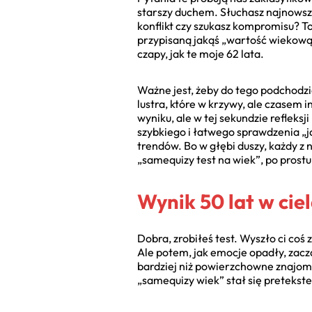
starszy duchem. Słuchasz najnowszyc
konflikt czy szukasz kompromisu? T
przypisaną jakąś „wartość wiekową”
czapy, jak te moje 62 lata.
Ważne jest, żeby do tego podchodzi
lustra, które w krzywy, ale czasem
wyniku, ale w tej sekundzie refleks
szybkiego i łatwego sprawdzenia „ja
trendów. Bo w głębi duszy, każdy z
„samequizy test na wiek”, po prost
Wynik 50 lat w ciel
Dobra, zrobiłeś test. Wyszło ci coś
Ale potem, jak emocje opadły, zacz
bardziej niż powierzchowne znajomo
„samequizy wiek” stał się pretekst