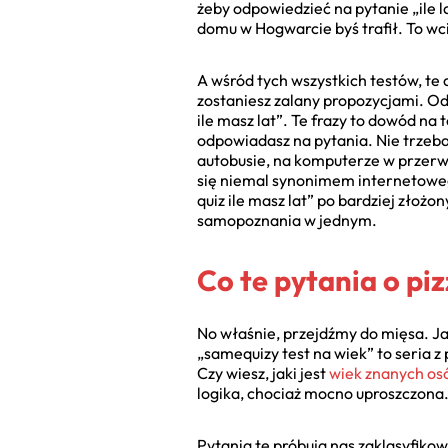
żeby odpowiedzieć na pytanie „ile l
domu w Hogwarcie byś trafił. To wc
A wśród tych wszystkich testów, t
zostaniesz zalany propozycjami. Od 
ile masz lat”. Te frazy to dowód na t
odpowiadasz na pytania. Nie trzeba
autobusie, na komputerze w przerwi
się niemal synonimem internetowego
quiz ile masz lat” po bardziej złożo
samopoznania w jednym.
Co te pytania o piz
No właśnie, przejdźmy do mięsa. J
„samequizy test na wiek” to seria 
Czy wiesz, jaki jest
wiek znanych os
logika, chociaż mocno uproszczona
Pytania te próbują nas zaklasyfiko