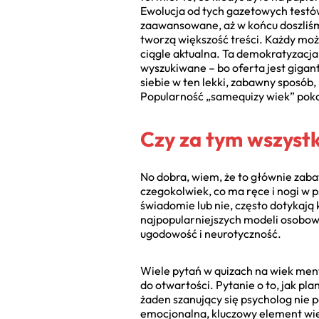
Ewolucja od tych gazetowych testów
zaawansowane, aż w końcu doszliśm
tworzą większość treści. Każdy moż
ciągle aktualna. Ta demokratyzacja 
wyszukiwane – bo oferta jest giga
siebie w ten lekki, zabawny sposób,
Popularność „samequizy wiek” poka
Czy za tym wszystk
No dobra, wiem, że to głównie zaba
czegokolwiek, co ma ręce i nogi w 
świadomie lub nie, często dotykają
najpopularniejszych modeli osobow
ugodowość i neurotyczność.
Wiele pytań w quizach na wiek ment
do otwartości. Pytanie o to, jak pla
żaden szanujący się psycholog nie p
emocjonalna, kluczowy element wie