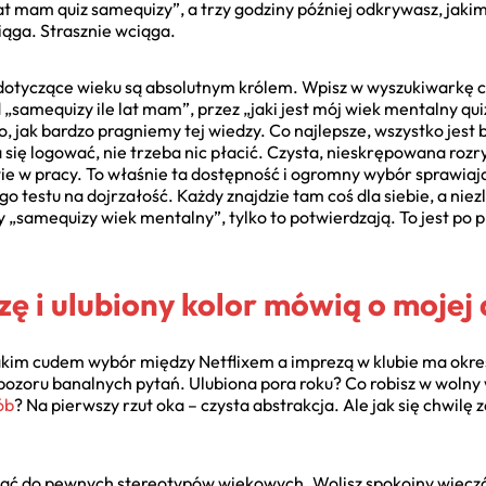
at mam quiz samequizy”, a trzy godziny później odkrywasz, jakim
iąga. Strasznie wciąga.
e dotyczące wieku są absolutnym królem. Wpisz w wyszukiwarkę 
„samequizy ile lat mam”, przez „jaki jest mój wiek mentalny qu
o, jak bardzo pragniemy tej wiedzy. Co najlepsze, wszystko jest ba
 się logować, nie trzeba nic płacić. Czysta, nieskrępowana roz
e w pracy. To właśnie ta dostępność i ogromny wybór sprawiaj
 testu na dojrzałość. Każdy znajdzie tam coś dla siebie, a niez
ny „samequizy wiek mentalny”, tylko to potwierdzają. To jest po 
zę i ulubiony kolor mówią o mojej 
akim cudem wybór między Netflixem a imprezą w klubie ma okre
z pozoru banalnych pytań. Ulubiona pora roku? Co robisz w woln
ób
? Na pierwszy rzut oka – czysta abstrakcja. Ale jak się chwilę 
.
wać do pewnych stereotypów wiekowych. Wolisz spokojny wieczór