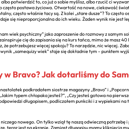
 albo potwierdzić to, co już o sobie myślisz, albo rzucić ci wyz
 To często postawa życiowa. Otwartość na nowe, ciekawość świat
ny, często właśnie tacy są. Z kolei „stare dusze”? To często os
aje się nieproporcjonalna do ich wieku. Żaden wynik nie jest le
i mam wiek psychiczny” jako zaproszenie do rozmowy z samym so
ainspiruje cię do zapisania się na kurs tańca, mimo że masz 40 
 że potrzebujesz więcej spokoju? To narzędzie, nic więcej. Zab
wynik „samequizy wiek” staje się dokładnie tym – punktem wyjśc
zy w Bravo? Jak dotarliśmy do Sa
 nastolatek podkradałem siostrze magazyny „Bravo” i „Popcorn”.
 „Jakim typem chłopaka jesteś?”, „Czy jesteś gotowa na pierwszą
odpowiedzi długopisem, podliczałem punkciki i z wypiekami na 
 niczego nowego. On tylko wziął tę naszą odwieczną potrzebę i 
rze, teraz jest na ekranie. Zamiast długopisu mamy kliknięcia 