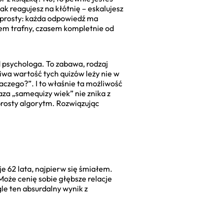
ak reagujesz na kłótnię – eskalujesz
t prosty: każda odpowiedź ma
sem trafny, czasem kompletnie od
 psychologa. To zabawa, rodzaj
iwa wartość tych quizów leży nie w
laczego?”. I to właśnie ta możliwość
aza „samequizy wiek” nie znika z
prosty algorytm. Rozwiązując
je 62 lata, najpierw się śmiałem.
Może cenię sobie głębsze relacje
le ten absurdalny wynik z