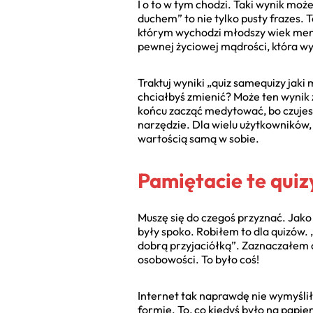
I o to w tym chodzi. Taki wynik może
duchem” to nie tylko pusty frazes.
którym wychodzi młodszy wiek mental
pewnej życiowej mądrości, która wyd
Traktuj wyniki „quiz samequizy jak
chciałbyś zmienić? Może ten wynik z
końcu zacząć medytować, bo czujesz,
narzędzie. Dla wielu użytkowników, 
wartością samą w sobie.
Pamiętacie te qui
Muszę się do czegoś przyznać. Jako
były spoko. Robiłem to dla quizów.
dobrą przyjaciółką”. Zaznaczałem 
osobowości. To było coś!
Internet tak naprawdę nie wymyślił
formie. To, co kiedyś było na papie