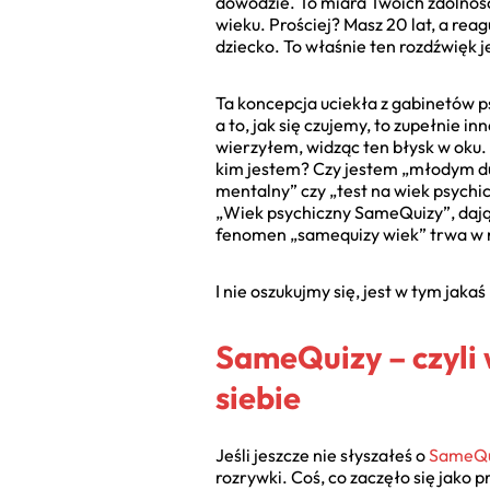
dowodzie. To miara Twoich zdolnośc
wieku. Prościej? Masz 20 lat, a reag
dziecko. To właśnie ten rozdźwięk j
Ta koncepcja uciekła z gabinetów p
a to, jak się czujemy, to zupełnie i
wierzyłem, widząc ten błysk w oku. 
kim jestem? Czy jestem „młodym du
mentalny” czy „test na wiek psychic
„Wiek psychiczny SameQuizy”, dają 
fenomen „samequizy wiek” trwa w na
I nie oszukujmy się, jest w tym jaka
SameQuizy – czyli 
siebie
Jeśli jeszcze nie słyszałeś o
SameQu
rozrywki. Coś, co zaczęło się jako