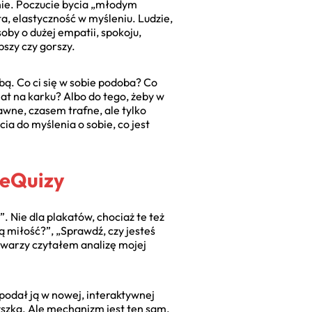
wanie. Poczucie bycia „młodym
a, elastyczność w myśleniu. Ludzie,
oby o dużej empatii, spokoju,
pszy czy gorszy.
bą. Co ci się w sobie podoba? Co
lat na karku? Albo do tego, żeby w
awne, czasem trafne, ale tylko
ia do myślenia o sobie, co jest
meQuizy
 Nie dla plakatów, chociaż te też
 miłość?”, „Sprawdź, czy jesteś
twarzy czytałem analizę mojej
podał ją w nowej, interaktywnej
myszką. Ale mechanizm jest ten sam.