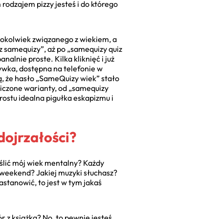
 rodzajem pizzy jesteś i do którego
cokolwiek związanego z wiekiem, a
iz samequizy”, aż po „samequizy quiz
nalnie proste. Kilka kliknięć i już
rywka, dostępna na telefonie w
ą, że hasło „SameQuizy wiek” stało
liczone warianty, od „samequizy
prostu idealna pigułka eskapizmu i
dojrzałości?
ślić mój wiek mentalny? Każdy
y weekend? Jakiej muzyki słuchasz?
zastanowić, to jest w tym jakaś
 z książką? No, to pewnie jesteś