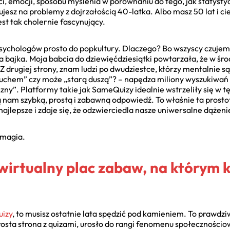
i, emocji, sposobu myślenia w porównaniu do tego, jak statyst
ujesz na problemy z dojrzałością 40-latka. Albo masz 50 lat i ci
est tak cholernie fascynujący.
sychologów prosto do popkultury. Dlaczego? Bo wszyscy czujemy
nna bajka. Moja babcia do dziewięćdziesiątki powtarzała, że w środ
Z drugiej strony, znam ludzi po dwudziestce, którzy mentalnie s
chem” czy może „starą duszą”? – napędza miliony wyszukiwań ha
zny”. Platformy takie jak SameQuizy idealnie wstrzeliły się w tę
nam szybką, prostą i zabawną odpowiedź. To właśnie ta prostot
jlepsze i zdaje się, że odzwierciedla nasze uniwersalne dążenie
ś magia.
wirtualny plac zabaw, na którym 
izy
, to musisz ostatnie lata spędzić pod kamieniem. To prawdzi
 prosta strona z quizami, urosło do rangi fenomenu społeczności