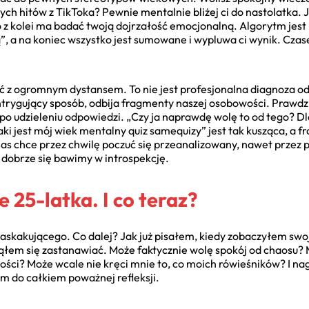
h hitów z TikToka? Pewnie mentalnie bliżej ci do nastolatka. J
o z kolei ma badać twoją dojrzałość emocjonalną. Algorytm jes
, a na koniec wszystko jest sumowane i wypluwa ci wynik. Cza
ć z ogromnym dystansem. To nie jest profesjonalna diagnoza od
 intrygujący sposób, odbija fragmenty naszej osobowości. Prawdz
ji po udzieleniu odpowiedzi. „Czy ja naprawdę wolę to od tego? D
ki jest mój wiek mentalny quiz samequizy” jest tak kusząca, a fr
 nas chce przez chwilę poczuć się przeanalizowany, nawet przez 
u dobrze się bawimy w introspekcję.
e 25-latka. I co teraz?
 zaskakującego. Co dalej? Jak już pisałem, kiedy zobaczyłem swo
ąłem się zastanawiać. Może faktycznie wolę spokój od chaosu? 
ści? Może wcale nie kręci mnie to, co moich rówieśników? I nag
em do całkiem poważnej refleksji.