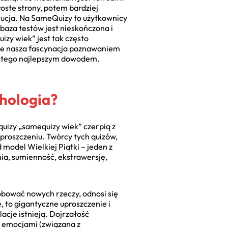
oste strony, potem bardziej
lucja. Na SameQuizy to użytkownicy
baza testów jest nieskończona i
izy wiek” jest tak często
ale nasza fascynacja poznawaniem
 są tego najlepszym dowodem.
chologia?
quizy „samequizy wiek” czerpią z
uproszczeniu. Twórcy tych quizów,
model Wielkiej Piątki – jeden z
ia, sumienność, ekstrawersję,
óbować nowych rzeczy, odnosi się
e, to gigantyczne uproszczenie i
acje istnieją. Dojrzałość
i emocjami (związana z