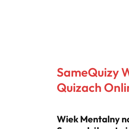
SameQuizy W
Quizach Onli
Wiek Mentalny na