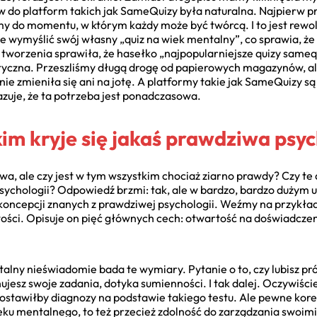
 do platform takich jak SameQuizy była naturalna. Najpierw pr
y do momentu, w którym każdy może być twórcą. I to jest rewo
e wymyślić swój własny „quiz na wiek mentalny”, co sprawia, że 
tworzenia sprawiła, że hasełko „najpopularniejsze quizy samequ
ntyczna. Przeszliśmy długą drogę od papierowych magazynów, 
 nie zmieniła się ani na jotę. A platformy takie jak SameQuizy
zuje, że ta potrzeba jest ponadczasowa.
im kryje się jakaś prawdziwa psy
wa, ale czy jest w tym wszystkim chociaż ziarno prawdy? Czy te 
psychologii? Odpowiedź brzmi: tak, ale w bardzo, bardzo dużym 
 koncepcji znanych z prawdziwej psychologii. Weźmy na przykład 
ości. Opisuje on pięć głównych cech: otwartość na doświadczen
alny nieświadomie bada te wymiary. Pytanie o to, czy lubisz pr
nujesz swoje zadania, dotyka sumienności. I tak dalej. Oczywiści
ostawiłby diagnozy na podstawie takiego testu. Ale pewne korel
ku mentalnego, to też przecież zdolność do zarządzania swoim