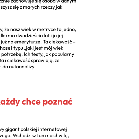
ycznie zachowuje się osoba w danym
eszysz się z małych rzeczy jak
, że nasz wiek w metryce to jedno,
ku ma dwadzieścia lat i ja jej
ą już na emeryturze. Ta ciekawość –
seł typu „jaki jest mój wiek
 potrzebę. Ich testy, jak popularny
a i ciekawość sprawiają, że
 do autoanalizy.
każdy chce poznać
wy gigant polskiej internetowej
owego. Wchodzisz tam na chwilę,