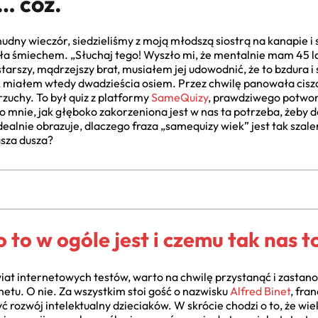
… cóż.
nudny wieczór, siedzieliśmy z moją młodszą siostrą na kanapie i
miechem. „Słuchaj tego! Wyszło mi, że mentalnie mam 45 lat!
o starszy, mądrzejszy brat, musiałem jej udowodnić, że to bzdura 
. A miałem wtedy dwadzieścia osiem. Przez chwilę panowała cis
zuchy. To był quiz z platformy
SameQuizy
, prawdziwego potwora
o mnie, jak głęboko zakorzeniona jest w nas ta potrzeba, żeby d
idealnie obrazuje, dlaczego fraza „samequizy wiek” jest tak sza
asza dusza?
to w ogóle jest i czemu tak nas t
at internetowych testów, warto na chwilę przystanąć i zastanowi
netu. O nie. Za wszystkim stoi gość o nazwisku
Alfred Binet
, fra
 rozwój intelektualny dzieciaków. W skrócie chodzi o to, że wiek