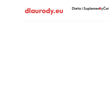
dlaurody.eu
Dieta i Suplementy
Ćwi