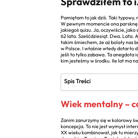
Sprawdziłem to i
Pamiętam to jak dziś. Taki typowy, 
W pewnym momencie ona parsknęła ś
jakiegoś quizu. Ja, oczywiście, jak
62 lata. Sześćdziesiąt. Dwa. Lata
takim śmiechem, że aż bolały nas br
w Polsce. I właśnie wtedy dotarło d
jeśli to tylko zabawa. Ta anegdota 
kim jesteśmy w środku. Ile lat ma n
Spis Treści
Wiek mentalny – co 
Zanim zanurzymy się w kolorowy świ
koncepcja. To nie jest wymysł inter
XX wieku kombinował, jak tu mierzyć