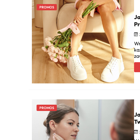
PROMOS
Ja
Pr
Wr
ka
za
PROMOS
Ja
Tw