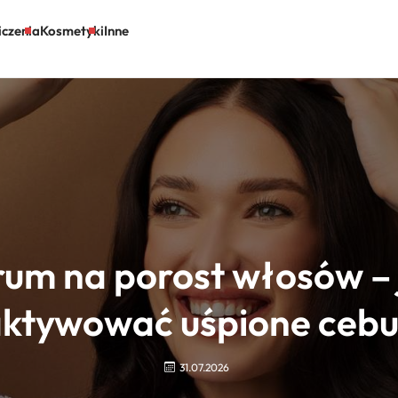
czenia
Kosmetyki
Inne
rum na porost włosów – 
ktywować uśpione cebu
31.07.2026