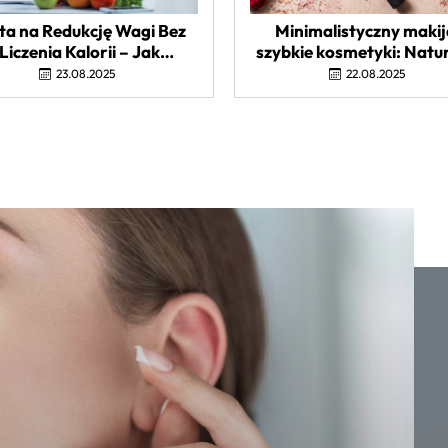
ta na Redukcję Wagi Bez
Minimalistyczny makij
Liczenia Kalorii – Jak
szybkie kosmetyki: Natu
Skutecznie Schudnąć?
Look w 5 Minut
23.08.2025
22.08.2025