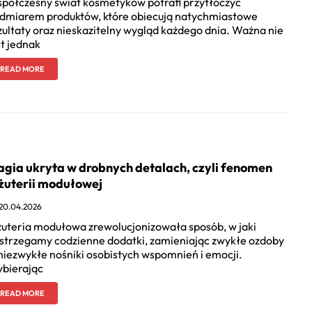
półczesny świat kosmetyków potrafi przytłoczyć
dmiarem produktów, które obiecują natychmiastowe
zultaty oraz nieskazitelny wygląd każdego dnia. Ważna nie
st jednak
READ MORE
gia ukryta w drobnych detalach, czyli fenomen
żuterii modułowej
20.04.2026
żuteria modułowa zrewolucjonizowała sposób, w jaki
strzegamy codzienne dodatki, zamieniając zwykłe ozdoby
niezwykłe nośniki osobistych wspomnień i emocji.
bierając
READ MORE