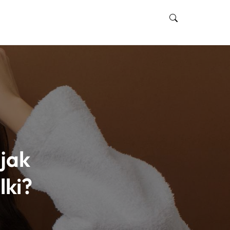
jak
lki?