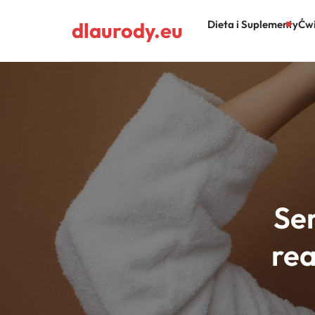
dlaurody.eu
Dieta i Suplementy
Ćwi
Se
rea