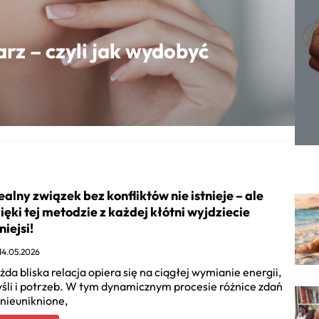
z – czyli jak wydobyć
ealny związek bez konfliktów nie istnieje – ale
ięki tej metodzie z każdej kłótni wyjdziecie
lniejsi!
14.05.2026
żda bliska relacja opiera się na ciągłej wymianie energii,
śli i potrzeb. W tym dynamicznym procesie różnice zdań
 nieuniknione,