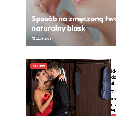
Sposób na zmęczoną twar
naturalny blask
22.05.2026
PROMOS
Id
dz
si
Ka
my
są