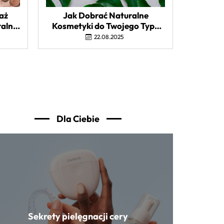
aż
Jak Dobrać Naturalne
ralny
Kosmetyki do Twojego Typu
Cery? Kompleksowy
22.08.2025
Przewodnik
Dla Ciebie
Pielęgnacja skóry: Klucz do