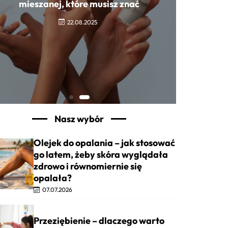
zdrowego wyglądu
22.08.2025
Nasz wybór
Olejek do opalania – jak stosować
go latem, żeby skóra wyglądała
zdrowo i równomiernie się
opalała?
07.07.2026
Przeziębienie – dlaczego warto