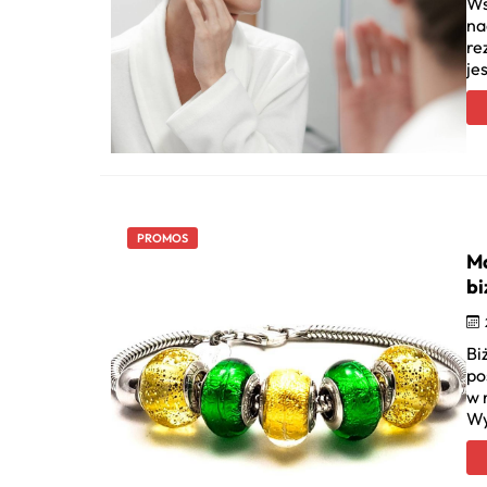
Ws
na
re
je
PROMOS
Ma
bi
Bi
po
w 
Wy