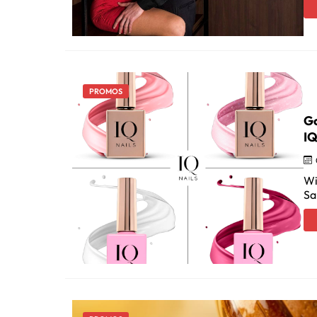
PROMOS
Go
IQ
Wi
Sa