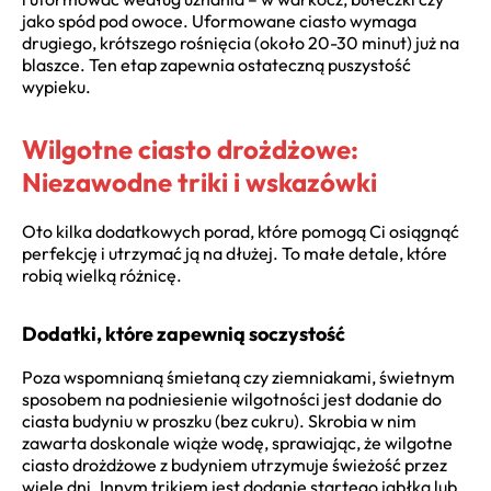
jako spód pod owoce. Uformowane ciasto wymaga
drugiego, krótszego rośnięcia (około 20-30 minut) już na
blaszce. Ten etap zapewnia ostateczną puszystość
wypieku.
Wilgotne ciasto drożdżowe:
Niezawodne triki i wskazówki
Oto kilka dodatkowych porad, które pomogą Ci osiągnąć
perfekcję i utrzymać ją na dłużej. To małe detale, które
robią wielką różnicę.
Dodatki, które zapewnią soczystość
Poza wspomnianą śmietaną czy ziemniakami, świetnym
sposobem na podniesienie wilgotności jest dodanie do
ciasta budyniu w proszku (bez cukru). Skrobia w nim
zawarta doskonale wiąże wodę, sprawiając, że wilgotne
ciasto drożdżowe z budyniem utrzymuje świeżość przez
wiele dni. Innym trikiem jest dodanie startego jabłka lub