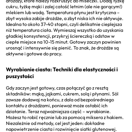
drożdży, które należy rozkruszyć do miseczki. Dodaj łyżkę
cukru, łyżkę mąki i zalej całość letnim (ale nie gorącym!)
mlekiem lub wodą. Temperatura płynu jest krytyczna –
zbyt wysoka zabije drożdże, a zbyt niska ich nie aktywuje.
Idealna to około 37-40 stopni, czyli delikatnie cieplejsza
niż temperatura ciała. Wymieszaj wszystko do uzyskania
gładkiej konsystencji, przykryj ściereczką i odstaw w
ciepłe miejsce na 10-15 minut. Gotowy zaczyn powinien
urosnąć i intensywnie się pienić. To znak, że drożdże są
aktywne i gotowe do pracy.
Wyrabianie ciasta: Techniki dla elastyczności i
puszystości
Gdy zaczyn jest gotowy, czas połączyć go z resztą
składników: mąką, jajkami, cukrem, solą i płynami. Sól
zawsze dodawaj na końcu, z dala od bezpośredniego
kontaktu z drożdżami, ponieważ może osłabić ich
działanie. Teraz najważniejsza część – wyrabianie.
Możesz to robić ręcznie lub za pomocą miksera z hakiem.
Niezależnie od metody, cel jest jeden: dokładne
napowietrzenie ciasta i rozwinięcie siatki glutenowej.