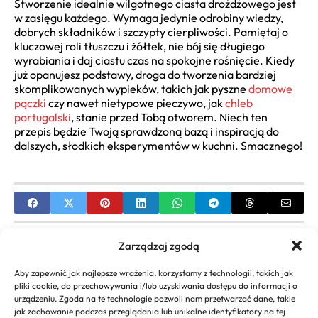
Stworzenie idealnie wilgotnego ciasta drożdżowego jest
w zasięgu każdego. Wymaga jedynie odrobiny wiedzy,
dobrych składników i szczypty cierpliwości. Pamiętaj o
kluczowej roli tłuszczu i żółtek, nie bój się długiego
wyrabiania i daj ciastu czas na spokojne rośnięcie. Kiedy
już opanujesz podstawy, droga do tworzenia bardziej
skomplikowanych wypieków, takich jak pyszne
domowe
pączki
czy nawet nietypowe pieczywo, jak
chleb
portugalski
, stanie przed Tobą otworem. Niech ten
przepis będzie Twoją sprawdzoną bazą i inspiracją do
dalszych, słodkich eksperymentów w kuchni. Smacznego!
PREVIOUS
Zarządzaj zgodą
Jak zrobić domową pasztetową? Sprawdzony
Aby zapewnić jak najlepsze wrażenia, korzystamy z technologii, takich jak
przepis krok po kroku
pliki cookie, do przechowywania i/lub uzyskiwania dostępu do informacji o
urządzeniu. Zgoda na te technologie pozwoli nam przetwarzać dane, takie
NEXT
jak zachowanie podczas przeglądania lub unikalne identyfikatory na tej