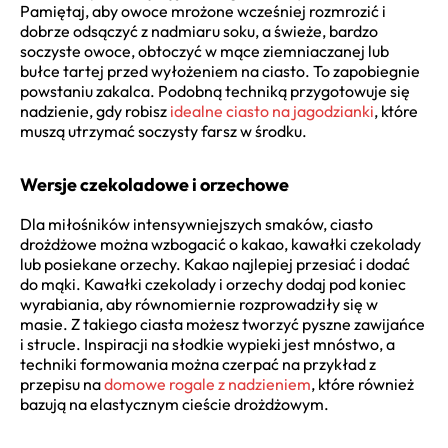
Pamiętaj, aby owoce mrożone wcześniej rozmrozić i
dobrze odsączyć z nadmiaru soku, a świeże, bardzo
soczyste owoce, obtoczyć w mące ziemniaczanej lub
bułce tartej przed wyłożeniem na ciasto. To zapobiegnie
powstaniu zakalca. Podobną techniką przygotowuje się
nadzienie, gdy robisz
idealne ciasto na jagodzianki
, które
muszą utrzymać soczysty farsz w środku.
Wersje czekoladowe i orzechowe
Dla miłośników intensywniejszych smaków, ciasto
drożdżowe można wzbogacić o kakao, kawałki czekolady
lub posiekane orzechy. Kakao najlepiej przesiać i dodać
do mąki. Kawałki czekolady i orzechy dodaj pod koniec
wyrabiania, aby równomiernie rozprowadziły się w
masie. Z takiego ciasta możesz tworzyć pyszne zawijańce
i strucle. Inspiracji na słodkie wypieki jest mnóstwo, a
techniki formowania można czerpać na przykład z
przepisu na
domowe rogale z nadzieniem
, które również
bazują na elastycznym cieście drożdżowym.