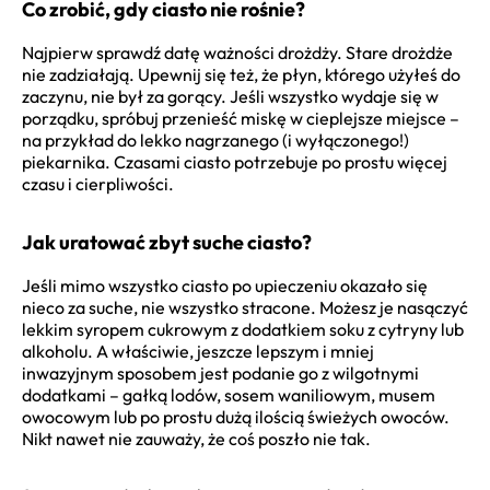
Co zrobić, gdy ciasto nie rośnie?
Najpierw sprawdź datę ważności drożdży. Stare drożdże
nie zadziałają. Upewnij się też, że płyn, którego użyłeś do
zaczynu, nie był za gorący. Jeśli wszystko wydaje się w
porządku, spróbuj przenieść miskę w cieplejsze miejsce –
na przykład do lekko nagrzanego (i wyłączonego!)
piekarnika. Czasami ciasto potrzebuje po prostu więcej
czasu i cierpliwości.
Jak uratować zbyt suche ciasto?
Jeśli mimo wszystko ciasto po upieczeniu okazało się
nieco za suche, nie wszystko stracone. Możesz je nasączyć
lekkim syropem cukrowym z dodatkiem soku z cytryny lub
alkoholu. A właściwie, jeszcze lepszym i mniej
inwazyjnym sposobem jest podanie go z wilgotnymi
dodatkami – gałką lodów, sosem waniliowym, musem
owocowym lub po prostu dużą ilością świeżych owoców.
Nikt nawet nie zauważy, że coś poszło nie tak.