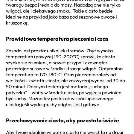
twarogu bezpośrednio do masy. Nadadzą one nie tylko
wilgoci, ale i ciekawego smaku. Takie ciasto będzie
idealne na przykład jako baza pod sezonowe owoce i
kruszonkę.
Prawidłowa temperatura pieczenia i czas
Zasada jest prosta: unikaj ekstremów. Zbyt wysoka
temperatura (powyżej 190-200°C) sprawi, że ciasto
szybko się zrumieni, a nawet przypali z zewnątrz,
pozostając surowe w środku i tracąc wilgoć. Optymalna
temperatura to 170-180°C. Czas pieczenia zależy od
wielkości i kształtu ciasta, ale zazwyczaj wynosi od 30 do
50 minut. Dobrym testem jest metoda „suchego
patyczka” – wbity w środek ciasta, po wyjęciu powinien
być suchy. Można też postukać w spód upieczonego
ciasta; jeśli wyda głuchy odgłos, jest gotowe.
Przechowywanie ciasta, aby pozostało świeże
Aby Twoje idealnie wilgotne ciasto nie wyschło na drugi