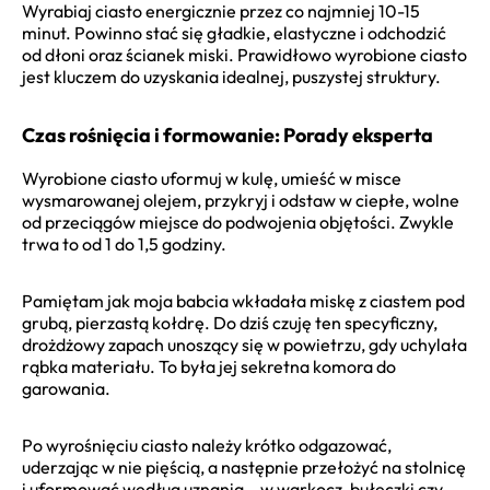
Wyrabiaj ciasto energicznie przez co najmniej 10-15
minut. Powinno stać się gładkie, elastyczne i odchodzić
od dłoni oraz ścianek miski. Prawidłowo wyrobione ciasto
jest kluczem do uzyskania idealnej, puszystej struktury.
Czas rośnięcia i formowanie: Porady eksperta
Wyrobione ciasto uformuj w kulę, umieść w misce
wysmarowanej olejem, przykryj i odstaw w ciepłe, wolne
od przeciągów miejsce do podwojenia objętości. Zwykle
trwa to od 1 do 1,5 godziny.
Pamiętam jak moja babcia wkładała miskę z ciastem pod
grubą, pierzastą kołdrę. Do dziś czuję ten specyficzny,
drożdżowy zapach unoszący się w powietrzu, gdy uchylała
rąbka materiału. To była jej sekretna komora do
garowania.
Po wyrośnięciu ciasto należy krótko odgazować,
uderzając w nie pięścią, a następnie przełożyć na stolnicę
i uformować według uznania – w warkocz, bułeczki czy