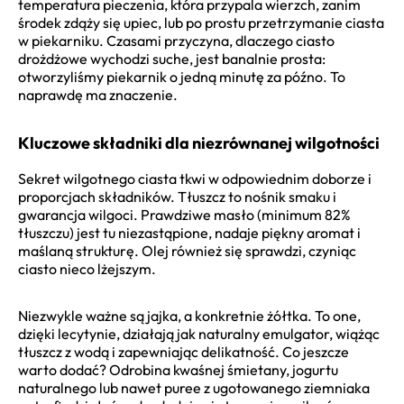
temperatura pieczenia, która przypala wierzch, zanim
środek zdąży się upiec, lub po prostu przetrzymanie ciasta
w piekarniku. Czasami przyczyna, dlaczego ciasto
drożdżowe wychodzi suche, jest banalnie prosta:
otworzyliśmy piekarnik o jedną minutę za późno. To
naprawdę ma znaczenie.
Kluczowe składniki dla niezrównanej wilgotności
Sekret wilgotnego ciasta tkwi w odpowiednim doborze i
proporcjach składników. Tłuszcz to nośnik smaku i
gwarancja wilgoci. Prawdziwe masło (minimum 82%
tłuszczu) jest tu niezastąpione, nadaje piękny aromat i
maślaną strukturę. Olej również się sprawdzi, czyniąc
ciasto nieco lżejszym.
Niezwykle ważne są jajka, a konkretnie żółtka. To one,
dzięki lecytynie, działają jak naturalny emulgator, wiążąc
tłuszcz z wodą i zapewniając delikatność. Co jeszcze
warto dodać? Odrobina kwaśnej śmietany, jogurtu
naturalnego lub nawet puree z ugotowanego ziemniaka