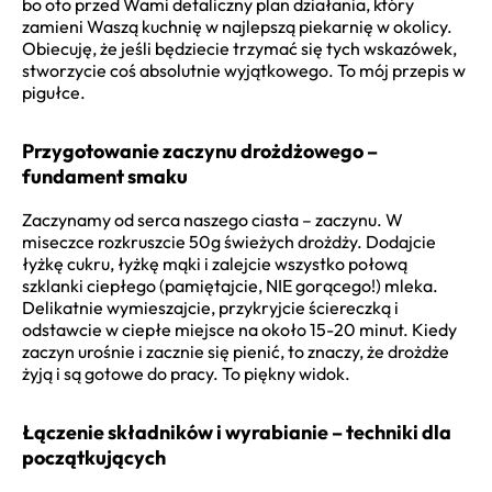
bo oto przed Wami detaliczny plan działania, który
zamieni Waszą kuchnię w najlepszą piekarnię w okolicy.
Obiecuję, że jeśli będziecie trzymać się tych wskazówek,
stworzycie coś absolutnie wyjątkowego. To mój przepis w
pigułce.
Przygotowanie zaczynu drożdżowego –
fundament smaku
Zaczynamy od serca naszego ciasta – zaczynu. W
miseczce rozkruszcie 50g świeżych drożdży. Dodajcie
łyżkę cukru, łyżkę mąki i zalejcie wszystko połową
szklanki ciepłego (pamiętajcie, NIE gorącego!) mleka.
Delikatnie wymieszajcie, przykryjcie ściereczką i
odstawcie w ciepłe miejsce na około 15-20 minut. Kiedy
zaczyn urośnie i zacznie się pienić, to znaczy, że drożdże
żyją i są gotowe do pracy. To piękny widok.
Łączenie składników i wyrabianie – techniki dla
początkujących