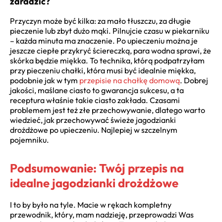
zaradzić?
Przyczyn może być kilka: za mało tłuszczu, za długie
pieczenie lub zbyt dużo mąki. Pilnujcie czasu w piekarniku
– każda minuta ma znaczenie. Po upieczeniu można je
jeszcze ciepłe przykryć ściereczką, para wodna sprawi, że
skórka będzie miękka. To technika, którą podpatrzyłam
przy pieczeniu chałki, która musi być idealnie miękka,
podobnie jak w tym
przepisie na chałkę domową
. Dobrej
jakości, maślane ciasto to gwarancja sukcesu, a ta
receptura właśnie takie ciasto zakłada. Czasami
problemem jest też złe przechowywanie, dlatego warto
wiedzieć, jak przechowywać świeże jagodzianki
drożdżowe po upieczeniu. Najlepiej w szczelnym
pojemniku.
Podsumowanie: Twój przepis na
idealne jagodzianki drożdżowe
I to by było na tyle. Macie w rękach kompletny
przewodnik, który, mam nadzieję, przeprowadzi Was