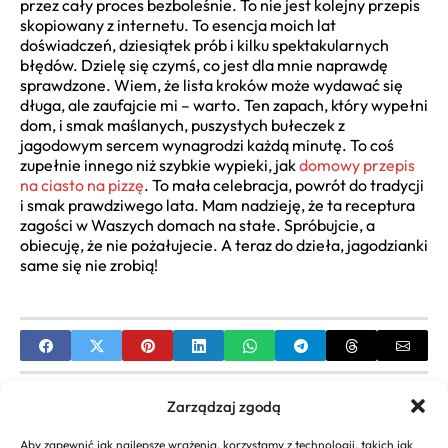
przez cały proces bezboleśnie. To nie jest kolejny przepis
skopiowany z internetu. To esencja moich lat
doświadczeń, dziesiątek prób i kilku spektakularnych
błędów. Dzielę się czymś, co jest dla mnie naprawdę
sprawdzone. Wiem, że lista kroków może wydawać się
długa, ale zaufajcie mi – warto. Ten zapach, który wypełni
dom, i smak maślanych, puszystych bułeczek z
jagodowym sercem wynagrodzi każdą minutę. To coś
zupełnie innego niż szybkie wypieki, jak
domowy przepis
na ciasto na pizzę
. To mała celebracja, powrót do tradycji
i smak prawdziwego lata. Mam nadzieję, że ta receptura
zagości w Waszych domach na stałe. Spróbujcie, a
obiecuję, że nie pożałujecie. A teraz do dzieła, jagodzianki
same się nie zrobią!
PREVIOUS
Zarządzaj zgodą
Przepis na pizzę na suchych drożdżach bez
Aby zapewnić jak najlepsze wrażenia, korzystamy z technologii, takich jak