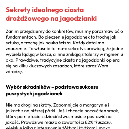
Sekrety idealnego ciasta
drożdżowego na jagodzianki
Zanim przejdziemy do konkretów, musimy porozmawiać o
fundamentach. Bo pieczenie jagodzianek to trochę jak
sztuka, a trochę jak nauka ścisła. Każdy detal ma
znaczenie. To właśnie te małe sekrety sprawiają, że jedne
wypieki lądują w koszu, a inne znikają z talerzy w mgnieniu
oka. Prawdziwe, tradycyjne ciasto na jagodzianki opiera
się na kilku kluczowych zasadach, które zaraz Wam
zdradzę.
Wybór składników – podstawa sukcesu
puszystych jagodzianek
Nie ma drogi na skróty. Zapomnijcie o margarynie i
jajkach z najniższej półki. Jeśli chcecie poczuć ten smak,
który pamiętacie z dzieciństwa, musicie postawić na
jakość. Prawdziwe masło o zawartości 82% tłuszczu,
wiejskie jajka z intensywnie żółtymi żółtkami, mąka