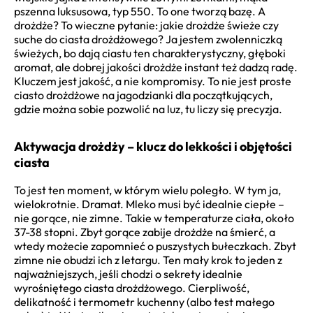
pszenna luksusowa, typ 550. To one tworzą bazę. A
drożdże? To wieczne pytanie: jakie drożdże świeże czy
suche do ciasta drożdżowego? Ja jestem zwolenniczką
świeżych, bo dają ciastu ten charakterystyczny, głęboki
aromat, ale dobrej jakości drożdże instant też dadzą radę.
Kluczem jest jakość, a nie kompromisy. To nie jest proste
ciasto drożdżowe na jagodzianki dla początkujących,
gdzie można sobie pozwolić na luz, tu liczy się precyzja.
Aktywacja drożdży – klucz do lekkości i objętości
ciasta
To jest ten moment, w którym wielu poległo. W tym ja,
wielokrotnie. Dramat. Mleko musi być idealnie ciepłe –
nie gorące, nie zimne. Takie w temperaturze ciała, około
37-38 stopni. Zbyt gorące zabije drożdże na śmierć, a
wtedy możecie zapomnieć o puszystych bułeczkach. Zbyt
zimne nie obudzi ich z letargu. Ten mały krok to jeden z
najważniejszych, jeśli chodzi o sekrety idealnie
wyrośniętego ciasta drożdżowego. Cierpliwość,
delikatność i termometr kuchenny (albo test małego