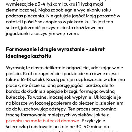
wymieszajcie z 3-4 łyżkami cukru i 1 łyżką mąki
ziemniaczanej. Mąka zapobiegnie wyciekaniu soku
podczas pieczenia. Nie gotujcie jagód! Mają pozostać w
całości i puścić sok dopiero w piekarniku. To jest ten
sekret, jak zrobić puszyste ciasto drożdżowe na
jagodzianki z soczystym wnętrzem.
Formowanie i drugie wyrastanie – sekret
idealnego kształtu
Wyrośnięte ciasto delikatnie odgazujcie, uderzając w nie
pięścią. Krótko zagniećcie i podzielcie na równe części
(około 16-18 sztuk). Każdą porcję rozpłaszczcie w dłoni na
placek, nałóżcie solidną porcję jagód i bardzo, ale to
bardzo dokładnie zlepiajcie brzegi, formując owalną
bułeczkę. To ważne, inaczej sok wypłynie. Układajcie je
na blaszce wyłożonej papierem do pieczenia, zlepieniem
do dołu, zachowując odstępy. Ten proces przypomina
trochę formowanie mniejszych wypieków, jak te z
przepisu na małe bułeczki domowe
. Przykryjcie
ściereczką i odstawcie na kolejne 30-40 minut do