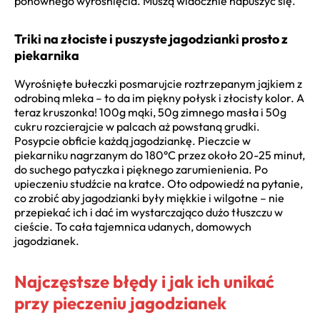
ponownego wyrośnięcia. Muszą widocznie napuszyć się.
Triki na złociste i puszyste jagodzianki prosto z
piekarnika
Wyrośnięte bułeczki posmarujcie roztrzepanym jajkiem z
odrobiną mleka – to da im piękny połysk i złocisty kolor. A
teraz kruszonka! 100g mąki, 50g zimnego masła i 50g
cukru rozcierajcie w palcach aż powstaną grudki.
Posypcie obficie każdą jagodziankę. Pieczcie w
piekarniku nagrzanym do 180°C przez około 20-25 minut,
do suchego patyczka i pięknego zarumienienia. Po
upieczeniu studźcie na kratce. Oto odpowiedź na pytanie,
co zrobić aby jagodzianki były miękkie i wilgotne – nie
przepiekać ich i dać im wystarczająco dużo tłuszczu w
cieście. To cała tajemnica udanych, domowych
jagodzianek.
Najczęstsze błędy i jak ich unikać
przy pieczeniu jagodzianek