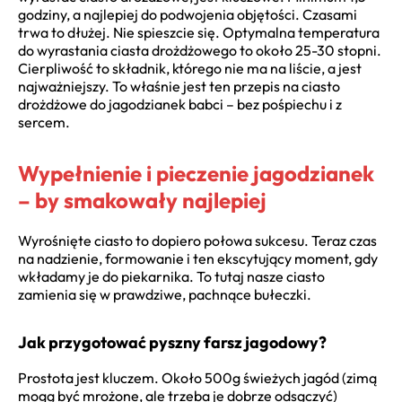
godziny, a najlepiej do podwojenia objętości. Czasami
trwa to dłużej. Nie spieszcie się. Optymalna temperatura
do wyrastania ciasta drożdżowego to około 25-30 stopni.
Cierpliwość to składnik, którego nie ma na liście, a jest
najważniejszy. To właśnie jest ten przepis na ciasto
drożdżowe do jagodzianek babci – bez pośpiechu i z
sercem.
Wypełnienie i pieczenie jagodzianek
– by smakowały najlepiej
Wyrośnięte ciasto to dopiero połowa sukcesu. Teraz czas
na nadzienie, formowanie i ten ekscytujący moment, gdy
wkładamy je do piekarnika. To tutaj nasze ciasto
zamienia się w prawdziwe, pachnące bułeczki.
Jak przygotować pyszny farsz jagodowy?
Prostota jest kluczem. Około 500g świeżych jagód (zimą
mogą być mrożone, ale trzeba je dobrze odsączyć)