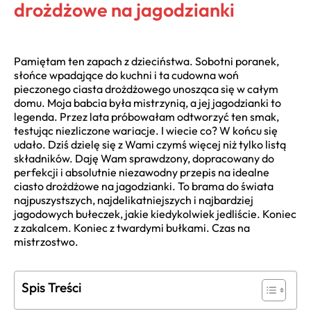
drożdżowe na jagodzianki
Pamiętam ten zapach z dzieciństwa. Sobotni poranek,
słońce wpadające do kuchni i ta cudowna woń
pieczonego ciasta drożdżowego unosząca się w całym
domu. Moja babcia była mistrzynią, a jej jagodzianki to
legenda. Przez lata próbowałam odtworzyć ten smak,
testując niezliczone wariacje. I wiecie co? W końcu się
udało. Dziś dzielę się z Wami czymś więcej niż tylko listą
składników. Daję Wam sprawdzony, dopracowany do
perfekcji i absolutnie niezawodny przepis na idealne
ciasto drożdżowe na jagodzianki. To brama do świata
najpuszystszych, najdelikatniejszych i najbardziej
jagodowych bułeczek, jakie kiedykolwiek jedliście. Koniec
z zakalcem. Koniec z twardymi bułkami. Czas na
mistrzostwo.
Spis Treści