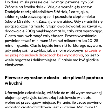
Do dużej miski przesiejcie 1 kg mąki pszennej typ 550.
Zróbcie na środku dołek. Wlejcie wyrośnięty zaczyn.
Dodajcie resztę składników: 5 żółtek, 1 całe jajko,
szklankę cukru, szczyptę soli i pozostałe ciepłe mleko
(około 1,5 szklanki). Zacznijcie wyrabiać. Gdy składniki się
połączą, czas na masło. Stopniowo, kawałek po kawałku,
dodawajcie 200g miękkiego masła, cały czas wyrabiając.
Ciasto musi wchłonąć cały tłuszcz. Proces wyrabiania
powinien trwać minimum 15 minut mikserem lub 20-25
minut ręcznie. Ciasto będzie inne niż to, którego używam,
gdy piekę coś na szybko, jak w moim ulubionym
przepisie
na pizzę na suchych drożdżach bez wyrastania
, bo jest o
wiele bogatsze i delikatniejsze. Finalnie ma być gładkie i
elastyczne.
Pierwsze wyrastanie ciasta – cierpliwość popłaca
w kuchni
Uformujcie z ciasta kulę, włóżcie do miski wysmarowanej
olejem, przykryjcie ściereczką i odstawcie w ciepłe,
wolne od przeciągów miejsce. Pytanie, ile czasu powinno
wyrastać ciasto drożdżowe, jest kluczowe. Minimum 1,5