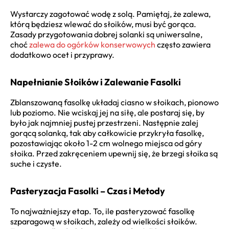
Wystarczy zagotować wodę z solą. Pamiętaj, że zalewa,
którą będziesz wlewać do słoików, musi być gorąca.
Zasady przygotowania dobrej solanki są uniwersalne,
choć
zalewa do ogórków konserwowych
często zawiera
dodatkowo ocet i przyprawy.
Napełnianie Słoików i Zalewanie Fasolki
Zblanszowaną fasolkę układaj ciasno w słoikach, pionowo
lub poziomo. Nie wciskaj jej na siłę, ale postaraj się, by
było jak najmniej pustej przestrzeni. Następnie zalej
gorącą solanką, tak aby całkowicie przykryła fasolkę,
pozostawiając około 1-2 cm wolnego miejsca od góry
słoika. Przed zakręceniem upewnij się, że brzegi słoika są
suche i czyste.
Pasteryzacja Fasolki – Czas i Metody
To najważniejszy etap. To, ile pasteryzować fasolkę
szparagową w słoikach, zależy od wielkości słoików.