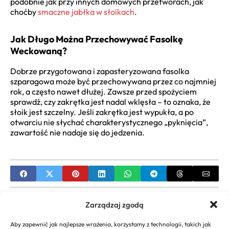
podobnie jak przy innych domowych przetworach, jak
choćby
smaczne jabłka w słoikach
.
Jak Długo Można Przechowywać Fasolkę
Weckowaną?
Dobrze przygotowana i zapasteryzowana fasolka
szparagowa może być przechowywana przez co najmniej
rok, a często nawet dłużej. Zawsze przed spożyciem
sprawdź, czy zakrętka jest nadal wklęsła – to oznaka, że
słoik jest szczelny. Jeśli zakrętka jest wypukła, a po
otwarciu nie słychać charakterystycznego „pyknięcia”,
zawartość nie nadaje się do jedzenia.
PREVIOUS
Zarządzaj zgodą
Prosty przepis na roladę z cukinii | Sprawdzona
Aby zapewnić jak najlepsze wrażenia, korzystamy z technologii, takich jak