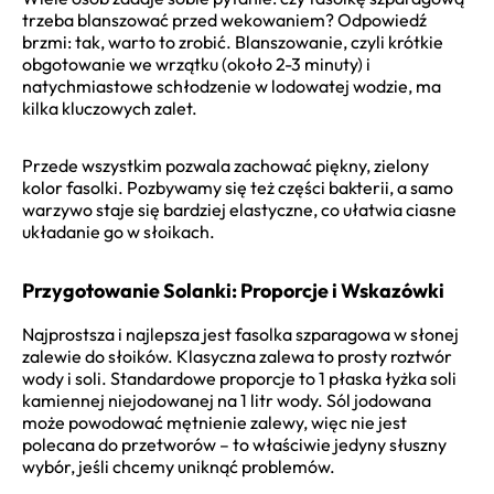
trzeba blanszować przed wekowaniem? Odpowiedź
brzmi: tak, warto to zrobić. Blanszowanie, czyli krótkie
obgotowanie we wrzątku (około 2-3 minuty) i
natychmiastowe schłodzenie w lodowatej wodzie, ma
kilka kluczowych zalet.
Przede wszystkim pozwala zachować piękny, zielony
kolor fasolki. Pozbywamy się też części bakterii, a samo
warzywo staje się bardziej elastyczne, co ułatwia ciasne
układanie go w słoikach.
Przygotowanie Solanki: Proporcje i Wskazówki
Najprostsza i najlepsza jest fasolka szparagowa w słonej
zalewie do słoików. Klasyczna zalewa to prosty roztwór
wody i soli. Standardowe proporcje to 1 płaska łyżka soli
kamiennej niejodowanej na 1 litr wody. Sól jodowana
może powodować mętnienie zalewy, więc nie jest
polecana do przetworów – to właściwie jedyny słuszny
wybór, jeśli chcemy uniknąć problemów.