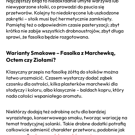
Najczęstszy błąd to niedokładnie umyte warzywa lub
niewyparzone słoiki, co prowadzi do psucia się
przetworów. Kolejny to niedokręcone lub uszkodzone
zakrętki – słoik musi być hermetycznie zamknięty.
Pamiętaj też o odpowiednim czasie pasteryzacji; zbyt
krótka nie zabije wszystkich drobnoustrojów, zbyt długa
sprawi, że fasolka będzie rozgotowana.
Warianty Smakowe – Fasolka z Marchewką,
Octem czy Ziołami?
Klasyczny przepis na fasolkę żółtą do słoików można
łatwo urozmaicić. Czasem wystarczy dodać ząbek
czosnku dla ostrości, kilka plasterków marchewki dla
słodyczy i koloru, albo klasycznie – baldach kopru, który
nada całości wspaniałego aromatu.
Niektórzy dodają też odrobinę octu dla bardziej
wyrazistego, konserwowego smaku, tworząc wariację na
temat tradycyjnej solanki. Takie drobne dodatki potrafią
całkowicie odmienić charakter przetworu, podobnie jak