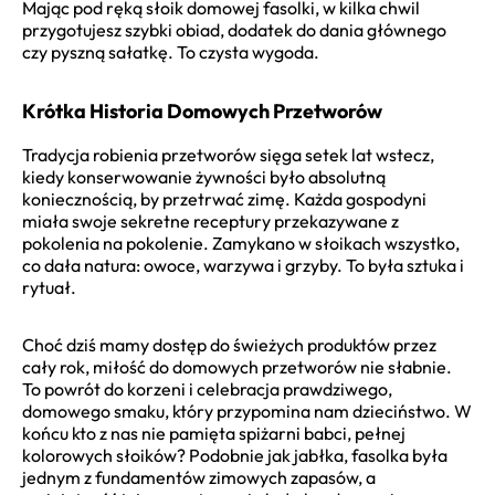
Mając pod ręką słoik domowej fasolki, w kilka chwil
przygotujesz szybki obiad, dodatek do dania głównego
czy pyszną sałatkę. To czysta wygoda.
Krótka Historia Domowych Przetworów
Tradycja robienia przetworów sięga setek lat wstecz,
kiedy konserwowanie żywności było absolutną
koniecznością, by przetrwać zimę. Każda gospodyni
miała swoje sekretne receptury przekazywane z
pokolenia na pokolenie. Zamykano w słoikach wszystko,
co dała natura: owoce, warzywa i grzyby. To była sztuka i
rytuał.
Choć dziś mamy dostęp do świeżych produktów przez
cały rok, miłość do domowych przetworów nie słabnie.
To powrót do korzeni i celebracja prawdziwego,
domowego smaku, który przypomina nam dzieciństwo. W
końcu kto z nas nie pamięta spiżarni babci, pełnej
kolorowych słoików? Podobnie jak jabłka, fasolka była
jednym z fundamentów zimowych zapasów, a