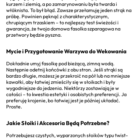
kurzem i ziemią, a po zamarynowaniu była twarda i
włóknista. To był błąd. Zawsze przełamuję jeden strąk na
próbę. Powinien pęknąć z charakterystycznym,
chrupiącym trzaskiem – to najlepszy test świeżości i
gwarancja, że twoja domowa fasolka szparagowa na
przetwory będzie pyszna.
Mycie i Przygotowanie Warzywa do Wekowania
Dokładnie umyj fasolkę pod bieżącą, zimną wodą.
Następnie odetnij końcówki z obu stron. Jeśli strąki są
bardzo długie, możesz je przekroić na pół lub na mniejsze
kawałki, aby łatwiej zmieściły się w słoikach i były
wygodniejsze do jedzenia. Niektórzy zostawiają je w
całości – to kwestia estetyki i osobistych preferencji. Ja
preferuję krojenie, bo łatwiej jest je później układać.
Proste.
Jakie Słoiki i Akcesoria Będą Potrzebne?
Potrzebujesz czystych, wyparzonych słoików typu twist-