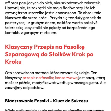
off oraz pasujących do nich, nieuszkodzonych zakrętek.
Upewnij się, że zakrętki nie mają śladów rdzy i że ich
wewnętrzna uszczelka jest nienaruszona. To absolutnie
kluczowe dla szczelności. Przyda się też duży garnek do
pasteryzacji, z grubym dnem, na które warto położyć
ściereczkę, aby słoiki nie pękały od bezpośredniego
kontaktu z gorącym metalem.
Klasyczny Przepis na Fasolkę
Szparagową do Słoików Krok po
Kroku
Oto sprawdzona metoda, która zawsze się udaje. Ten
klasyczny
przepis na fasolkę konserwową
jest bazą, którą
możesz później modyfikować według własnego gustu. Ale
zacznijmy od podstaw.
Blanszowanie Fasolki – Klucz do Sukcesu
Wiele osób zadaje sobie pytanie: czy fasolkę szparagową