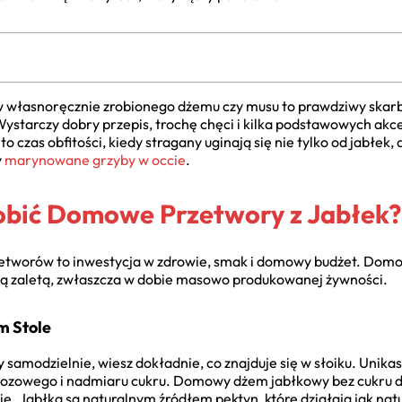
w własnoręcznie zrobionego dżemu czy musu to prawdziwy skarb
 Wystarczy dobry przepis, trochę chęci i kilka podstawowych ak
 czas obfitości, kiedy stragany uginają się nie tylko od jabłek, 
y
marynowane grzyby w occie
.
obić Domowe Przetwory z Jabłek?
tworów to inwestycja w zdrowie, smak i domowy budżet. Domo
oną zaletą, zwłaszcza w dobie masowo produkowanej żywności.
m Stole
 samodzielnie, wiesz dokładnie, co znajduje się w słoiku. Unik
ozowego i nadmiaru cukru. Domowy dżem jabłkowy bez cukru dla 
ię. Jabłka są naturalnym źródłem pektyn, które działają jak nat