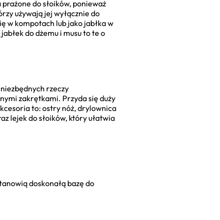
a prażone do słoików, ponieważ
órzy używają jej wyłącznie do
się w kompotach lub jako jabłka w
jabłek do dżemu i musu to te o
 niezbędnych rzeczy
onymi zakrętkami. Przyda się duży
cesoria to: ostry nóż, drylownica
z lejek do słoików, który ułatwia
i stanowią doskonałą bazę do