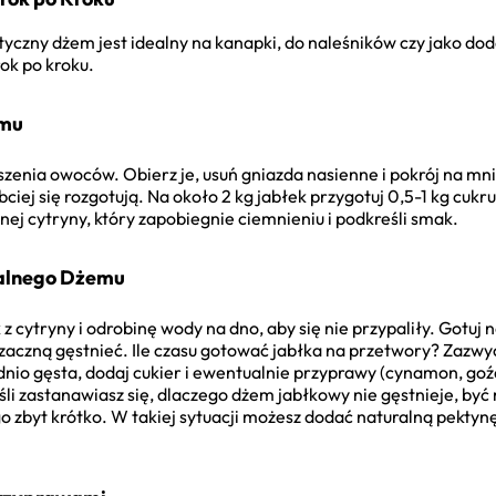
yczny dżem jest idealny na kanapki, do naleśników czy jako dod
ok po kroku.
emu
zenia owoców. Obierz je, usuń gniazda nasienne i pokrój na mnie
bciej się rozgotują. Na około 2 kg jabłek przygotuj 0,5-1 kg cuk
dnej cytryny, który zapobiegnie ciemnieniu i podkreśli smak.
ealnego Dżemu
 z cytryny i odrobinę wody na dno, aby się nie przypaliły. Gotuj
 zaczną gęstnieć. Ile czasu gotować jabłka na przetwory? Zazwy
io gęsta, dodaj cukier i ewentualnie przyprawy (cynamon, goźd
śli zastanawiasz się, dlaczego dżem jabłkowy nie gęstnieje, być 
go zbyt krótko. W takiej sytuacji możesz dodać naturalną pekty