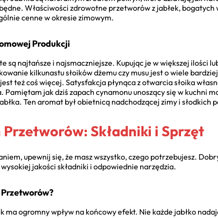
będne. Właściwości zdrowotne przetworów z jabłek, bogatych w
zególnie cenne w okresie zimowym.
Domowej Produkcji
e są najtańsze i najsmaczniejsze. Kupując je w większej ilości l
owanie kilkunastu słoików dżemu czy musu jest o wiele bardzi
jest też coś więcej. Satysfakcja płynąca z otwarcia słoika wła
. Pamiętam jak dziś zapach cynamonu unoszący się w kuchni moje
abłka. Ten aromat był obietnicą nadchodzącej zimy i słodkich 
Przetworów: Składniki i Sprzęt
iem, upewnij się, że masz wszystko, czego potrzebujesz. Dobr
ysokiej jakości składniki i odpowiednie narzędzia.
o Przetworów?
 ma ogromny wpływ na końcowy efekt. Nie każde jabłko nadaje 