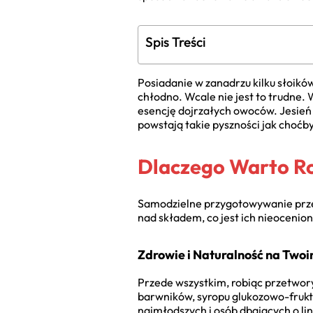
Spis Treści
Posiadanie w zanadrzu kilku słoikó
chłodno. Wcale nie jest to trudne.
esencję dojrzałych owoców. Jesień to
powstają takie pyszności jak choćb
Dlaczego Warto R
Samodzielne przygotowywanie prze
nad składem, co jest ich nieoceni
Zdrowie i Naturalność na Twoi
Przede wszystkim, robiąc przetwory
barwników, syropu glukozowo-frukt
najmłodszych i osób dbających o lin