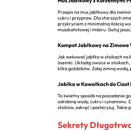
Mus Jabłkowy z Korzennymi 
Przepis na mus jabłkowy dla niemow
cukru i przypraw. Dla starszych sma
przykryciem z minimalną ilością wo
muszkatołowej i imbiru. Gotuj jesz
Kompot Jabłkowy na Zimowe 
Jak wekować jabłka w słoikach na k
ósemki. Układaj owoce w słoikach, w
kilka goździków. Zalej zimną wodą,
Jabłka w Kawałkach do Ciast 
To świetny sposób na posiadanie go
odrobinę wody, cukru i cynamonu. D
słoików, zakręć i pasteryzuj. Taki
Sekrety Długotrw