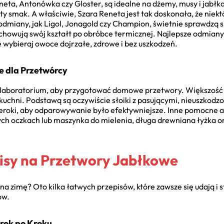
neta, Antonówka czy Gloster, są idealne na dżemy, musy i jabłk
sty smak. A właściwie, Szara Reneta jest tak doskonała, że niekt
e odmiany, jak Ligol, Jonagold czy Champion, świetnie sprawdzą 
achowują swój kształt po obróbce termicznej. Najlepsze odmiany 
 wybieraj owoce dojrzałe, zdrowe i bez uszkodzeń.
e dla Przetwórcy
o laboratorium, aby przygotować domowe przetwory. Większość
uchni. Podstawą są oczywiście słoiki z pasującymi, nieuszkodz
eroki, aby odparowywanie było efektywniejsze. Inne pomocne ak
ych oczkach lub maszynka do mielenia, długa drewniana łyżka ora
isy na Przetwory Jabłkowe
k na zimę? Oto kilka łatwych przepisów, które zawsze się udają 
ów.
rok po Kroku