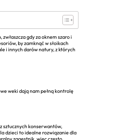
, zwłaszcza gdy za oknem szaro i
cesoriów, by zamknąć w słoikach
ale i innych darów natury, z których
we weki dają nam pełną kontrolę
asz sztucznych konserwantów,
dzieci to idealne rozwiązanie dla
uralny zagęstnik, więc często