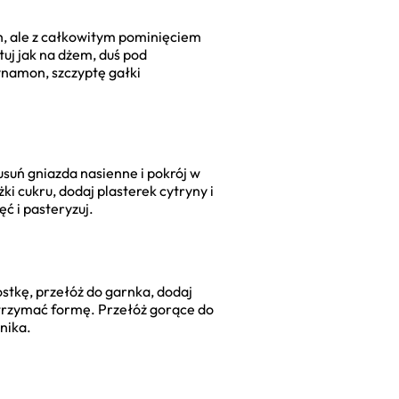
h, ale z całkowitym pominięciem
tuj jak na dżem, duś pod
ynamon, szczyptę gałki
usuń gniazda nasienne i pokrój w
i cukru, dodaj plasterek cytryny i
ć i pasteryzuj.
stkę, przełóż do garnka, dodaj
 trzymać formę. Przełóż gorące do
nika.