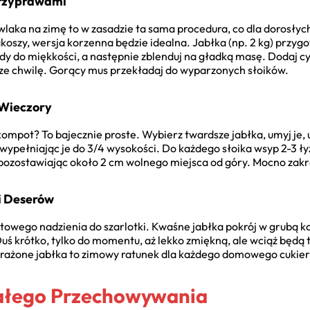
Przyprawami
laka na zimę to w zasadzie ta sama procedura, co dla dorosłyc
koszy, wersja korzenna będzie idealna. Jabłka (np. 2 kg) przygo
dy do miękkości, a następnie zblenduj na gładką masę. Dodaj c
cze chwilę. Gorący mus przekładaj do wyparzonych słoików.
Wieczory
ompot? To bajecznie proste. Wybierz twardsze jabłka, umyj je, 
ypełniając je do 3/4 wysokości. Do każdego słoika wsyp 2-3 łyżk
 pozostawiając około 2 cm wolnego miejsca od góry. Mocno zakrę
i Deserów
towego nadzienia do szarlotki. Kwaśne jabłka pokrój w grubą ko
uś krótko, tylko do momentu, aż lekko zmiękną, ale wciąż będą
e prażone jabłka to zimowy ratunek dla każdego domowego cukier
ałego Przechowywania