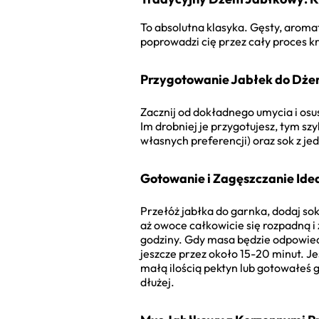
To absolutna klasyka. Gęsty, aromat
poprowadzi cię przez cały proces kr
Przygotowanie Jabłek do Dż
Zacznij od dokładnego umycia i osus
Im drobniej je przygotujesz, tym szy
własnych preferencji) oraz sok z je
Gotowanie i Zagęszczanie Id
Przełóż jabłka do garnka, dodaj sok
aż owoce całkowicie się rozpadną i
godziny. Gdy masa będzie odpowiedn
jeszcze przez około 15-20 minut. Je
małą ilością pektyn lub gotowałeś 
dłużej.