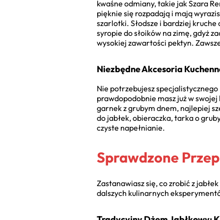
kwaśne odmiany, takie jak Szara Re
pięknie się rozpadają i mają wyrazi
szarlotki. Słodsze i bardziej kruch
syropie do słoików na zimę, gdyż z
wysokiej zawartości pektyn. Zawsze
Niezbędne Akcesoria Kuchenn
Nie potrzebujesz specjalistyczneg
prawdopodobnie masz już w swojej k
garnek z grubym dnem, najlepiej sz
do jabłek, obieraczka, tarka o grub
czyste napełnianie.
Sprawdzone Przep
Zastanawiasz się, co zrobić z jabłe
dalszych kulinarnych eksperyment
Tradycyjny Dżem Jabłkowy: K