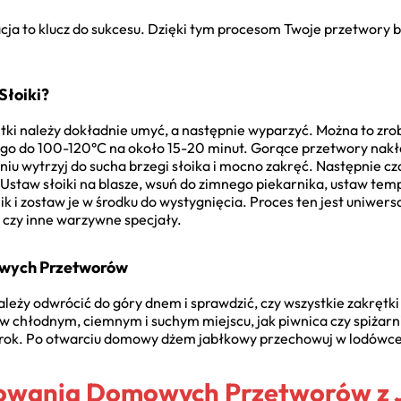
acja to klucz do sukcesu. Dzięki tym procesom Twoje przetwory 
Słoiki?
ętki należy dokładnie umyć, a następnie wyparzyć. Można to zrob
go do 100-120°C na około 15-20 minut. Gorące przetwory nakła
niu wytrzyj do sucha brzegi słoika i mocno zakręć. Następnie c
Ustaw słoiki na blasze, wsuń do zimnego piekarnika, ustaw temp
 i zostaw je w środku do wystygnięcia. Proces ten jest uniwersa
czy inne warzywne specjały.
wych Przetworów
należy odwrócić do góry dnem i sprawdzić, czy wszystkie zakrętki s
e w chłodnym, ciemnym i suchym miejscu, jak piwnica czy spiż
 rok. Po otwarciu domowy dżem jabłkowy przechowuj w lodówce
owania Domowych Przetworów z 