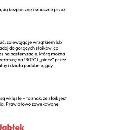
będą bezpieczne i smaczne przez
ić, zalewając je wrzątkiem lub
daj do gorących słoików, co
zas na pasteryzację, którą można
eraturę na 130°C i „piecz” przez
lny i działa podobnie, gdy
ą wklęsłe – to znak, że słoik jest
arnia. Prawidłowo zawekowane
.
Jabłek