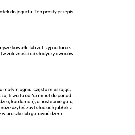
atek do jogurtu. Ten prosty przepis
jsze kawałki lub zetrzyj na tarce.
ru (w zależności od słodyczy owoców i
 na małym ogniu, często mieszając,
czaj trwa to od 45 minut do ponad
ziki, kardamon), a następnie gotuj
może użyłeś zbyt słodkich jabłek z
nę w proszku lub gotować dżem