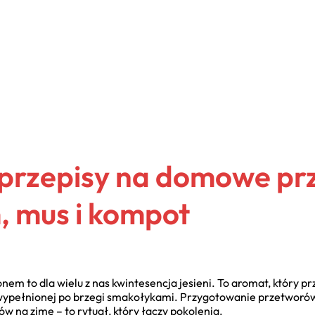
przepisy na domowe prz
, mus i kompot
nem to dla wielu z nas kwintesencja jesieni. To aromat, któr
i wypełnionej po brzegi smakołykami. Przygotowanie przetworów z
na zimę – to rytuał, który łączy pokolenia.