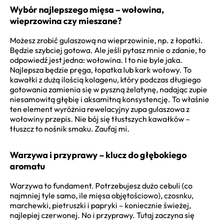
Wybór najlepszego mięsa – wołowina,
wieprzowina czy mieszane?
Możesz zrobić gulaszową na wieprzowinie, np. z łopatki.
Będzie szybciej gotowa. Ale jeśli pytasz mnie o zdanie, to
odpowiedź jest jedna: wołowina. I to nie byle jaka.
Najlepsza będzie pręga, łopatka lub kark wołowy. To
kawałki z dużą ilością kolagenu, który podczas długiego
gotowania zamienia się w pyszną żelatynę, nadając zupie
niesamowitą głębię i aksamitną konsystencję. To właśnie
ten element wyróżnia rewelacyjny zupa gulaszowa z
wołowiny przepis. Nie bój się tłustszych kawałków –
tłuszcz to nośnik smaku. Zaufaj mi.
Warzywa i przyprawy – klucz do głębokiego
aromatu
Warzywa to fundament. Potrzebujesz dużo cebuli (co
najmniej tyle samo, ile mięsa objętościowo), czosnku,
marchewki, pietruszki i papryki – koniecznie świeżej,
najlepiej czerwonej. No i przyprawy. Tutaj zaczyna się