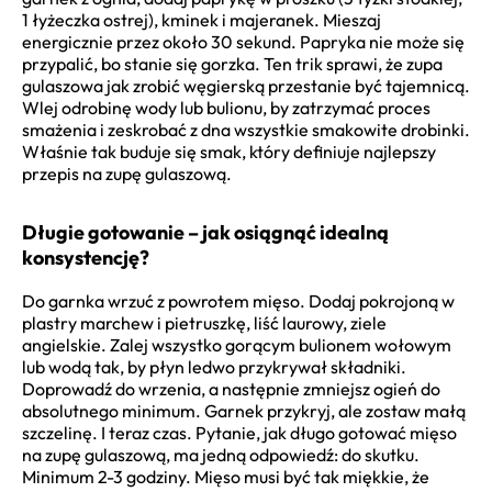
1 łyżeczka ostrej), kminek i majeranek. Mieszaj
energicznie przez około 30 sekund. Papryka nie może się
przypalić, bo stanie się gorzka. Ten trik sprawi, że zupa
gulaszowa jak zrobić węgierską przestanie być tajemnicą.
Wlej odrobinę wody lub bulionu, by zatrzymać proces
smażenia i zeskrobać z dna wszystkie smakowite drobinki.
Właśnie tak buduje się smak, który definiuje najlepszy
przepis na zupę gulaszową.
Długie gotowanie – jak osiągnąć idealną
konsystencję?
Do garnka wrzuć z powrotem mięso. Dodaj pokrojoną w
plastry marchew i pietruszkę, liść laurowy, ziele
angielskie. Zalej wszystko gorącym bulionem wołowym
lub wodą tak, by płyn ledwo przykrywał składniki.
Doprowadź do wrzenia, a następnie zmniejsz ogień do
absolutnego minimum. Garnek przykryj, ale zostaw małą
szczelinę. I teraz czas. Pytanie, jak długo gotować mięso
na zupę gulaszową, ma jedną odpowiedź: do skutku.
Minimum 2-3 godziny. Mięso musi być tak miękkie, że