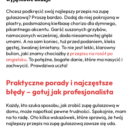
Chcesz podkręcić swój najlepszy przepis na zupę
gulaszową? Proszę bardzo. Dodaj do niej pokrojoną w
plastry, podsmażoną kiełbasę chorizo dla dymnego,
pikantnego akcentu. Garść suszonych grzybów,
namoczonych wcześniej, doda niesamowitej głębi
umami. A na sam koniec, tuż przed podaniem, kleks
gęstej, kwaśnej śmietany. To nie jest lekki, klarowny
bulion, jaki znamy chociażby z
przepisu na rosół po
angielsku
. To potężne, bogate danie, które ma nasycić i
zachwycić. Prawdziwa uczta!
Praktyczne porady i najczęstsze
błędy – gotuj jak profesjonalista
Każdy, kto szuka sposobu, jak zrobić zupę gulaszową w
domu, może napotkać pewne trudności. Spokojnie, mam
na to radę. Oto kilka wskazówek, które sprawią, że twój
najlepszy przepis na zupę gulaszową zawsze się uda.