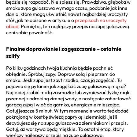
będzie się rozpadać. Nie spiesz się. Prawdziwa, głęboka w
smaku zupa gulaszowa wymaga czasu, podobnie jak inne
dania, które mogą uświetnić nawet najbardziej uroczysty
stół, jak te opisane w artykule o
przepisach na uroczysty
obiad
. Pamiętaj, ten najlepszy przepis na zupę gulaszową
ceni sobie powolność.
Finalne doprawianie i zagęszczanie – ostatnie
szlify
Po kilku godzinach twoja kuchnia będzie pachnieć
obłędnie. Spróbuj zupy. Dopraw solą i pieprzem do
smaku. Jeśli zupa jest zbyt rzadka, czas ją zagęścić. Tu
pojawia się pytanie: jak zagęścić zupę gulaszową mąką?
Najlepiej zrobić małą zasmażkę lub wymieszać łyżkę mąki
pszennej z odrobiną zimnej wody, a następnie zahartować
gorącą zupą i wlać do garnka, energicznie mieszając.
Gotuj jeszcze 5 minut. W tym momencie warto też dodać
pokrojoną w kostkę świeżą paprykę i ziemniaki, jeśli
decydujesz się na zupa gulaszowa z ziemniakami przepis.
Gotuj, aż warzywa będą miękkie. To ostatni etap, który
wieńczy najlepszy przepis na zupę gulaszową.