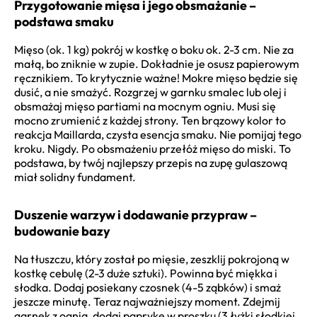
Przygotowanie mięsa i jego obsmażanie –
podstawa smaku
Mięso (ok. 1 kg) pokrój w kostkę o boku ok. 2-3 cm. Nie za
małą, bo zniknie w zupie. Dokładnie je osusz papierowym
ręcznikiem. To krytycznie ważne! Mokre mięso będzie się
dusić, a nie smażyć. Rozgrzej w garnku smalec lub olej i
obsmażaj mięso partiami na mocnym ogniu. Musi się
mocno zrumienić z każdej strony. Ten brązowy kolor to
reakcja Maillarda, czysta esencja smaku. Nie pomijaj tego
kroku. Nigdy. Po obsmażeniu przełóż mięso do miski. To
podstawa, by twój najlepszy przepis na zupę gulaszową
miał solidny fundament.
Duszenie warzyw i dodawanie przypraw –
budowanie bazy
Na tłuszczu, który został po mięsie, zeszklij pokrojoną w
kostkę cebulę (2-3 duże sztuki). Powinna być miękka i
słodka. Dodaj posiekany czosnek (4-5 ząbków) i smaż
jeszcze minutę. Teraz najważniejszy moment. Zdejmij
garnek z ognia, dodaj paprykę w proszku (3 łyżki słodkiej,