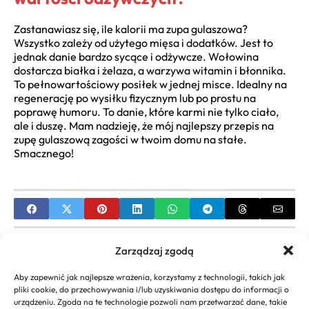
Zastanawiasz się, ile kalorii ma zupa gulaszowa?
Wszystko zależy od użytego mięsa i dodatków. Jest to
jednak danie bardzo sycące i odżywcze. Wołowina
dostarcza białka i żelaza, a warzywa witamin i błonnika.
To pełnowartościowy posiłek w jednej misce. Idealny na
regenerację po wysiłku fizycznym lub po prostu na
poprawę humoru. To danie, które karmi nie tylko ciało,
ale i duszę. Mam nadzieję, że mój najlepszy przepis na
zupę gulaszową zagości w twoim domu na stałe.
Smacznego!
PREVIOUS
Zarządzaj zgodą
Przepis na brzoskwinie w sloiku który zawsze się
Aby zapewnić jak najlepsze wrażenia, korzystamy z technologii, takich jak
udaje
pliki cookie, do przechowywania i/lub uzyskiwania dostępu do informacji o
urządzeniu. Zgoda na te technologie pozwoli nam przetwarzać dane, takie