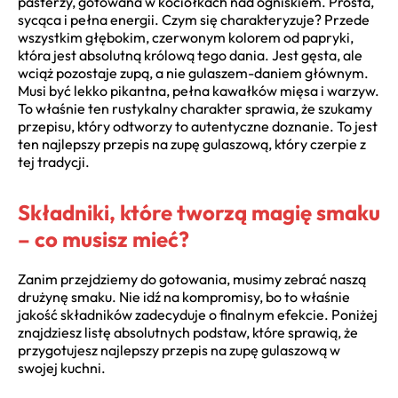
pasterzy, gotowana w kociołkach nad ogniskiem. Prosta,
sycąca i pełna energii. Czym się charakteryzuje? Przede
wszystkim głębokim, czerwonym kolorem od papryki,
która jest absolutną królową tego dania. Jest gęsta, ale
wciąż pozostaje zupą, a nie gulaszem-daniem głównym.
Musi być lekko pikantna, pełna kawałków mięsa i warzyw.
To właśnie ten rustykalny charakter sprawia, że szukamy
przepisu, który odtworzy to autentyczne doznanie. To jest
ten najlepszy przepis na zupę gulaszową, który czerpie z
tej tradycji.
Składniki, które tworzą magię smaku
– co musisz mieć?
Zanim przejdziemy do gotowania, musimy zebrać naszą
drużynę smaku. Nie idź na kompromisy, bo to właśnie
jakość składników zadecyduje o finalnym efekcie. Poniżej
znajdziesz listę absolutnych podstaw, które sprawią, że
przygotujesz najlepszy przepis na zupę gulaszową w
swojej kuchni.