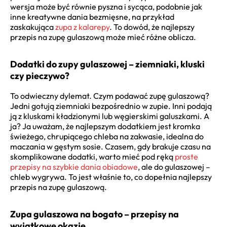
wersja może być równie pyszna i sycąca, podobnie jak
inne kreatywne dania bezmięsne, na przykład
zaskakująca
zupa z kalarepy
. To dowód, że najlepszy
przepis na zupę gulaszową może mieć różne oblicza.
Dodatki do zupy gulaszowej – ziemniaki, kluski
czy pieczywo?
To odwieczny dylemat. Czym podawać zupę gulaszową?
Jedni gotują ziemniaki bezpośrednio w zupie. Inni podają
ją z kluskami kładzionymi lub węgierskimi galuszkami. A
ja? Ja uważam, że najlepszym dodatkiem jest kromka
świeżego, chrupiącego chleba na zakwasie, idealna do
maczania w gęstym sosie. Czasem, gdy brakuje czasu na
skomplikowane dodatki, warto mieć pod ręką
proste
przepisy na szybkie dania obiadowe
, ale do gulaszowej –
chleb wygrywa. To jest właśnie to, co dopełnia najlepszy
przepis na zupę gulaszową.
Zupa gulaszowa na bogato – przepisy na
wyjątkowe okazje