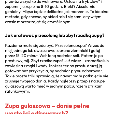
przełóż wszystko do wolnowaru. Ustaw na tryb „low” i
zapomnij o zupie na 8-10 godzin. Efekt? Absolutnie
genialny. Mięso będzie delikatne jak marzenie. To idealna
metoda, gdy chcesz, by obiad robił się sam, a ty w tym
czasie możesz zająć się czymś innym.
Jak uratować przesoloną lub zbyt rzadką zupę?
Każdemu może się zdarzyć. Przesolona zupa? Wrzuć do
niej jednego lub dwa surowe, obrane ziemniaki i gotuj
przez 15-20 minut. Wchłoną nadmiar soli. Potem je po
prostu wyjmij. Zbyt rzadka zupa? Już wiesz – zasmażka lub
zawiesina z mąki i wody. Możesz też po prostu dłużej ją
gotować bez przykrycia, by nadmiar płynu odparował.
Takie proste triki sprawiają, że nawet małe potknięcie nie
zrujnuje twojego dania. Każdy najlepszy przepis na zupę
gulaszową warto mieć w jednym palcu, razem z trikami
ratunkowymi.
Zupa gulaszowa – danie pełne
wartości odżywczych?