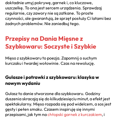
dokładnie umyj pokrywę, garnek i, co kluczowe,
uszczelkę. To ona jest sercem urządzenia. Sprawdzaj
regularnie, czy zawory nie są zatkane. To proste
czynności, ale gwarantują, że sprzęt posłuży Ci latami bez
żadnych problemów. Nie zaniedbuj tego.
Przepisy na Dania Mięsne z
Szybkowaru: Soczyste i Szybkie
Mięso z szybkowaru to poezja. Zapomnij o suchym
kurczaku i twardej wołowinie. Czas na rewolucję.
Gulasze i potrawki z szybkowaru: klasyka w
nowym wydaniu
Gulasz to danie stworzone dla szybkowaru. Godziny
duszenia skracają się do kilkudziesięciu minut, a efekt jest
spektakularny. Mięso rozpada się pod widelcem, a sos jest
gęsty i pełen smaku. Czasem inspiruję się innymi
przepisami, jak tym na
chłopski garnek z kurczakiem
, i