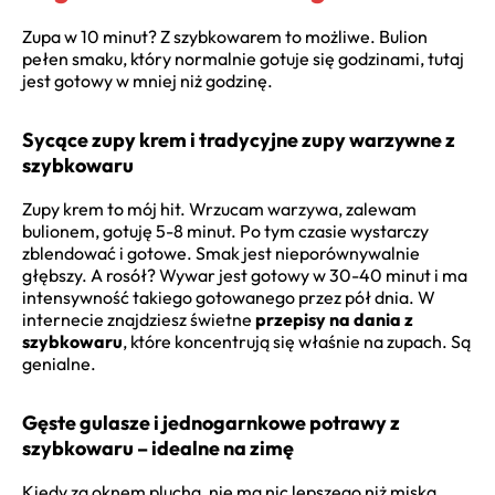
Zupa w 10 minut? Z szybkowarem to możliwe. Bulion
pełen smaku, który normalnie gotuje się godzinami, tutaj
jest gotowy w mniej niż godzinę.
Sycące zupy krem i tradycyjne zupy warzywne z
szybkowaru
Zupy krem to mój hit. Wrzucam warzywa, zalewam
bulionem, gotuję 5-8 minut. Po tym czasie wystarczy
zblendować i gotowe. Smak jest nieporównywalnie
głębszy. A rosół? Wywar jest gotowy w 30-40 minut i ma
intensywność takiego gotowanego przez pół dnia. W
internecie znajdziesz świetne
przepisy na dania z
szybkowaru
, które koncentrują się właśnie na zupach. Są
genialne.
Gęste gulasze i jednogarnkowe potrawy z
szybkowaru – idealne na zimę
Kiedy za oknem plucha, nie ma nic lepszego niż miska