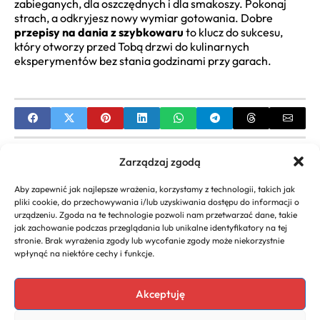
zabieganych, dla oszczędnych i dla smakoszy. Pokonaj
strach, a odkryjesz nowy wymiar gotowania. Dobre
przepisy na dania z szybkowaru
to klucz do sukcesu,
który otworzy przed Tobą drzwi do kulinarnych
eksperymentów bez stania godzinami przy garach.
PREVIOUS
Zarządzaj zgodą
Przepis na bezy miękkie w środku Odkryj sekret
Aby zapewnić jak najlepsze wrażenia, korzystamy z technologii, takich jak
idealnej bezy
pliki cookie, do przechowywania i/lub uzyskiwania dostępu do informacji o
urządzeniu. Zgoda na te technologie pozwoli nam przetwarzać dane, takie
NEXT
jak zachowanie podczas przeglądania lub unikalne identyfikatory na tej
stronie. Brak wyrażenia zgody lub wycofanie zgody może niekorzystnie
Przepis na wilgotne babeczki który zawsze się
wpłynąć na niektóre cechy i funkcje.
udaje
Akceptuję