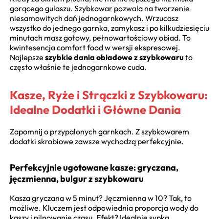
gorącego gulaszu. Szybkowar pozwala na tworzenie
niesamowitych dań jednogarnkowych. Wrzucasz
wszystko do jednego garnka, zamykasz i po kilkudziesięciu
minutach masz gotowy, pełnowartościowy obiad. To
kwintesencja comfort food w wersji ekspresowej.
Najlepsze
szybkie dania obiadowe z szybkowaru
to
często właśnie te jednogarnkowe cuda.
Kasze, Ryże i Strączki z Szybkowaru:
Idealne Dodatki i Główne Dania
Zapomnij o przypalonych garnkach. Z szybkowarem
dodatki skrobiowe zawsze wychodzą perfekcyjnie.
Perfekcyjnie ugotowane kasze: gryczana,
jęczmienna, bulgur z szybkowaru
Kasza gryczana w 5 minut? Jęczmienna w 10? Tak, to
możliwe. Kluczem jest odpowiednia proporcja wody do
kaszy i pilnowanie czasu. Efekt? Idealnie sypka,