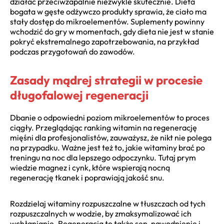
działać przeciwzapalnie niezwykle skutecznie. Dieta
bogata w gęste odżywczo produkty sprawia, że ciało ma
stały dostęp do mikroelementów. Suplementy powinny
wchodzić do gry w momentach, gdy dieta nie jest w stanie
pokryć ekstremalnego zapotrzebowania, na przykład
podczas przygotowań do zawodów.
Zasady mądrej strategii w procesie
długofalowej regeneracji
Dbanie o odpowiedni poziom mikroelementów to proces
ciągły. Przeglądając ranking witamin na regenerację
mięśni dla profesjonalistów, zauważysz, że nikt nie polega
na przypadku. Ważne jest też to, jakie witaminy brać po
treningu na noc dla lepszego odpoczynku. Tutaj prym
wiedzie magnez i cynk, które wspierają nocną
regenerację tkanek i poprawiają jakość snu.
Rozdzielaj witaminy rozpuszczalne w tłuszczach od tych
rozpuszczalnych w wodzie, by zmaksymalizować ich
wchłanianie. Regeneracja to także sen, nawodnienie i