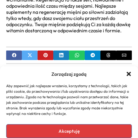
odpowiednia ilość czasu między sesjami. Najlepsze
suplementy na regenerację mięśni po siłowni zadziałają
tylko wtedy, gdy dasz swojemu ciału przestrzeń do
odpoczynku. Twoje mięśnie podziękują Ci za każdą dawkę
witamin dostarczoną w odpowiednim czasie i formie.
PREVIOUS
Zarządzaj zgodą
Witamina C Colway: poznaj właściwości i opinie
Aby zapewnić jak najlepsze wrażenia, korzystamy z technologii, takich jak
ekspertów
pliki cookie, do przechowywania i/lub uzyskiwania dostępu do informacji o
urządzeniu. Zgoda na te technologie pozwoli nam przetwarzać dane, takie
NEXT
jak zachowanie podczas przeglądania lub unikalne identyfikatory na tej
stronie. Brak wyrażenia zgody lub wycofanie zgody może niekorzystnie
Jakie witaminy na pamięć i koncentrację dla dzieci
wpłynąć na niektóre cechy i funkcje.
wybrać?
Akceptuję