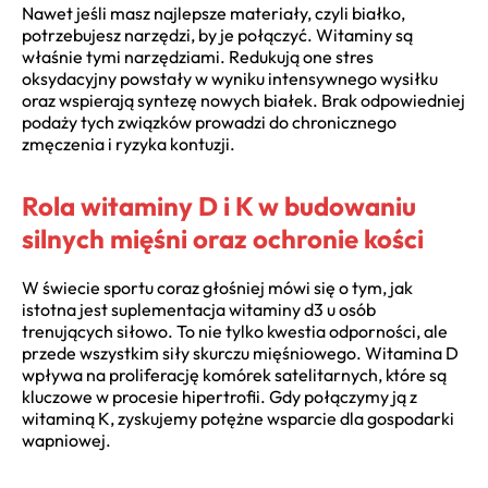
Nawet jeśli masz najlepsze materiały, czyli białko,
potrzebujesz narzędzi, by je połączyć. Witaminy są
właśnie tymi narzędziami. Redukują one stres
oksydacyjny powstały w wyniku intensywnego wysiłku
oraz wspierają syntezę nowych białek. Brak odpowiedniej
podaży tych związków prowadzi do chronicznego
zmęczenia i ryzyka kontuzji.
Rola witaminy D i K w budowaniu
silnych mięśni oraz ochronie kości
W świecie sportu coraz głośniej mówi się o tym, jak
istotna jest suplementacja witaminy d3 u osób
trenujących siłowo. To nie tylko kwestia odporności, ale
przede wszystkim siły skurczu mięśniowego. Witamina D
wpływa na proliferację komórek satelitarnych, które są
kluczowe w procesie hipertrofii. Gdy połączymy ją z
witaminą K, zyskujemy potężne wsparcie dla gospodarki
wapniowej.