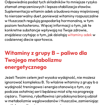
Odpowiednia podaż tych składników to mniejsze ryzyko
złamań zmęczeniowych i lepsza stabilizacja stawów.
Suplementacja witamin adek a budowa masy mięśniowej
to nierozerwalny duet, ponieważ witaminy rozpuszczalne
w tłuszczach regulują gospodarkę hormonalną, w tym
poziom testosteronu. Więcej informacji o tym, jak te
konkretne substancje wpływają na Twoje zdrowie,
znajdziesz czytając o tym, jak działają
witaminy adek
w
codziennej diecie sportowca.
Witaminy z grupy B – paliwo dla
Twojego metabolizmu
energetycznego
Jeżeli Twoim celem jest wysoka wydajność, nie możesz
ignorować kompleksu B. To właśnie witaminy z grupy b a
wydajność treningowa i energia stanowią o tym, czy
podczas ostatniej serii będziesz miał siłę na progresję
ciężaru. Tiamina, ryboflawina i pirydoksyna biorą udział
w metabolizmie węglowodanów i tłuszczów, zamieniając