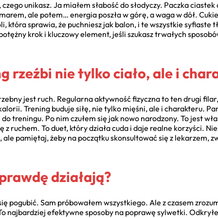
to, czego unikasz. Ja miałem słabość do słodyczy. Paczka ciastek 
marem, ale potem… energia poszła w górę, a waga w dół. Cukier
 która sprawia, że puchniesz jak balon, i te wszystkie syfiaste t
potężny krok i kluczowy element, jeśli szukasz trwałych sposobó
g rzeźbi nie tylko ciało, ale i char
zebny jest ruch. Regularna aktywność fizyczna to ten drugi filar
 kalorii. Trening buduje siłę, nie tylko mięśni, ale i charakteru. 
ę do treningu. Po nim czułem się jak nowo narodzony. To jest wł
z ruchem. To duet, który działa cuda i daje realne korzyści. Nie
 ale pamiętaj, żeby na początku skonsultować się z lekarzem, z
aprawdę działają?
ię pogubić. Sam próbowałem wszystkiego. Ale z czasem zrozum
 To najbardziej efektywne sposoby na poprawę sylwetki. Odkrył