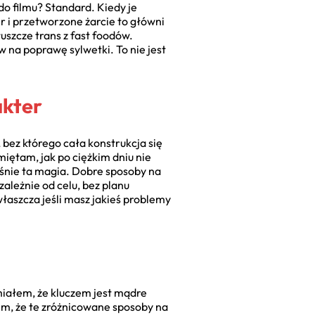
do filmu? Standard. Kiedy je
 i przetworzone żarcie to główni
łuszcze trans z fast foodów.
w na poprawę sylwetki. To nie jest
akter
, bez którego cała konstrukcja się
Pamiętam, jak po ciężkim dniu nie
aśnie ta magia. Dobre sposoby na
zależnie od celu, bez planu
właszcza jeśli masz jakieś problemy
iałem, że kluczem jest mądre
em, że te zróżnicowane sposoby na