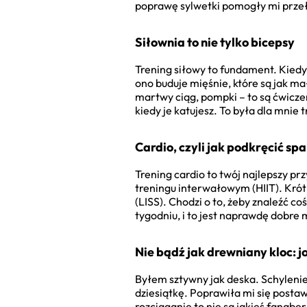
poprawę sylwetki pomogły mi prze
Siłownia to nie tylko bicepsy
Trening siłowy to fundament. Kiedyś
ono buduje mięśnie, które są jak mał
martwy ciąg, pompki – to są ćwiczen
kiedy je katujesz. To była dla mnie 
Cardio, czyli jak podkręcić spa
Trening cardio to twój najlepszy pr
treningu interwałowym (HIIT). Krótk
(LISS). Chodzi o to, żeby znaleźć co
tygodniu, i to jest naprawdę dobre
Nie bądź jak drewniany kloc: jo
Byłem sztywny jak deska. Schylenie
dziesiątkę. Poprawiła mi się postaw
rozciąganie to nie są jakieś fanabe