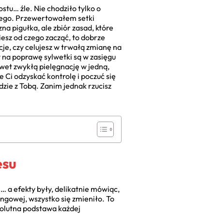
stu… źle. Nie chodziło tylko o
 tego. Przewertowałem setki
a pigułka, ale zbiór zasad, które
wiesz od czego zacząć, to dobrze
cje, czy celujesz w trwałą zmianę na
y na poprawę sylwetki są w zasięgu
nawet zwykłą pielęgnację w jedną,
 Ci odzyskać kontrolę i poczuć się
dzie z Tobą. Zanim jednak rzucisz
esu
… a efekty były, delikatnie mówiąc,
ingowej, wszystko się zmieniło. To
bsolutna podstawa każdej