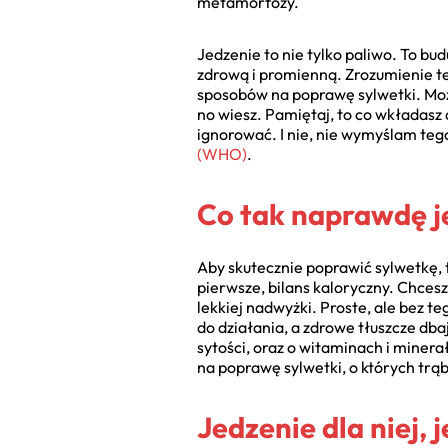
metamorfozy.
Jedzenie to nie tylko paliwo. To bu
zdrową i promienną. Zrozumienie te
sposobów na poprawę sylwetki. Może
no wiesz. Pamiętaj, to co wkładasz
ignorować. I nie, nie wymyślam tego
(WHO)
.
Co tak naprawdę je
Aby skutecznie poprawić sylwetkę, 
pierwsze, bilans kaloryczny. Chcesz
lekkiej nadwyżki. Proste, ale bez t
do działania, a zdrowe tłuszcze dbaj
sytości, oraz o witaminach i minera
na poprawę sylwetki, o których trą
Jedzenie dla niej, 