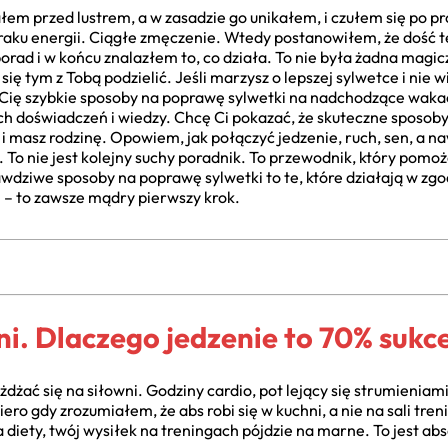
m przed lustrem, a w zasadzie go unikałem, i czułem się po pro
, braku energii. Ciągłe zmęczenie. Wtedy postanowiłem, że dość
ad i w końcu znalazłem to, co działa. To nie była żadna magiczn
się tym z Tobą podzielić. Jeśli marzysz o lepszej sylwetce i nie 
ją Cię szybkie sposoby na poprawę sylwetki na nadchodzące waka
ich doświadczeń i wiedzy. Chcę Ci pokazać, że skuteczne sposob
ie i masz rodzinę. Opowiem, jak połączyć jedzenie, ruch, sen, a 
To nie jest kolejny suchy poradnik. To przewodnik, który pomoże
wdziwe sposoby na poprawę sylwetki to te, które działają w zgo
m – to zawsze mądry pierwszy krok.
ni. Dlaczego jedzenie to 70% sukc
dżać się na siłowni. Godziny cardio, pot lejący się strumieniami
ro gdy zrozumiałem, że abs robi się w kuchni, a nie na sali tren
 diety, twój wysiłek na treningach pójdzie na marne. To jest a