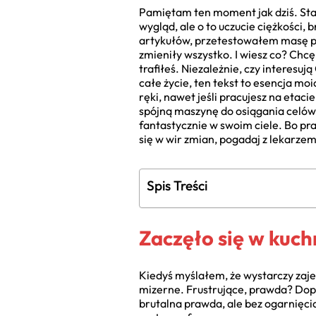
Pamiętam ten moment jak dziś. Stałe
wygląd, ale o to uczucie ciężkości
artykułów, przetestowałem masę por
zmieniły wszystko. I wiesz co? Chcę 
trafiłeś. Niezależnie, czy interesu
całe życie, ten tekst to esencja mo
ręki, nawet jeśli pracujesz na etac
spójną maszynę do osiągania celów. 
fantastycznie w swoim ciele. Bo pra
się w wir zmian, pogadaj z lekarze
Spis Treści
Zaczęło się w kuch
Kiedyś myślałem, że wystarczy zajeż
mizerne. Frustrujące, prawda? Dopie
brutalna prawda, ale bez ogarnięcia