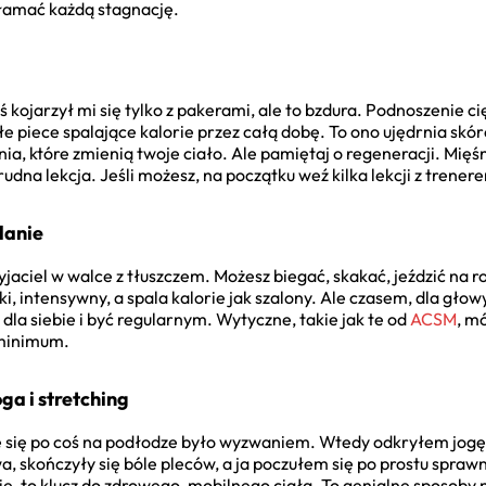
łamać każdą stagnację.
 kojarzył mi się tylko z pakerami, ale to bzdura. Podnoszenie c
e piece spalające kalorie przez całą dobę. To ono ujędrnia skórę 
ia, które zmienią twoje ciało. Ale pamiętaj o regeneracji. Mięś
trudna lekcja. Jeśli możesz, na początku weź kilka lekcji z trene
lanie
zyjaciel w walce z tłuszczem. Możesz biegać, skakać, jeździć na
i, intensywny, a spala kalorie jak szalony. Ale czasem, dla głow
ś dla siebie i być regularnym. Wytyczne, takie jak te od
ACSM
, m
 minimum.
ga i stretching
 się po coś na podłodze było wyzwaniem. Wtedy odkryłem jogę i 
a, skończyły się bóle pleców, a ja poczułem się po prostu sprawn
rie, to klucz do zdrowego, mobilnego ciała. To genialne sposoby 