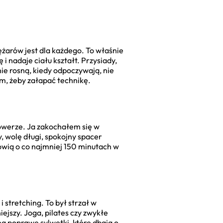
iężarów jest dla każdego. To właśnie
i nadaje ciału kształt. Przysiady,
nie rosną, kiedy odpoczywają, nie
rem, żeby załapać technikę.
 rowerze. Ja zakochałem się w
y, wolę długi, spokojny spacer
ówią o co najmniej 150 minutach w
stretching. To był strzał w
iejszy. Joga, pilates czy zwykłe
na poprawę sylwetki, które dbają o