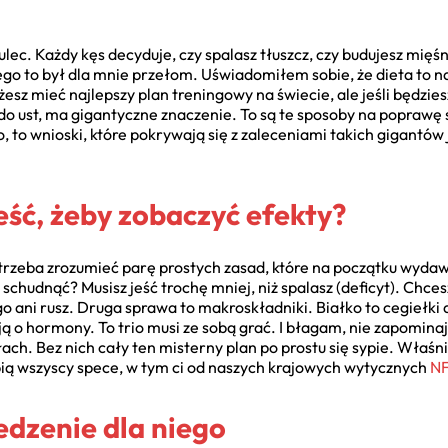
dulec. Każdy kęs decyduje, czy spalasz tłuszcz, czy budujesz mięś
go to był dla mnie przełom. Uświadomiłem sobie, że dieta to n
sz mieć najlepszy plan treningowy na świecie, ale jeśli będzies
 do ust, ma gigantyczne znaczenie. To są te sposoby na poprawę 
, to wnioski, które pokrywają się z zaleceniami takich gigantów
ść, żeby zobaczyć efekty?
trzeba zrozumieć parę prostych zasad, które na początku wydaw
 schudnąć? Musisz jeść trochę mniej, niż spalasz (deficyt). Chc
ego ani rusz. Druga sprawa to makroskładniki. Białko to cegiełk
ą o hormony. To trio musi ze sobą grać. I błagam, nie zapominaj o
łach. Bez nich cały ten misterny plan po prostu się sypie. Właś
bią wszyscy spece, w tym ci od naszych krajowych wytycznych
N
jedzenie dla niego