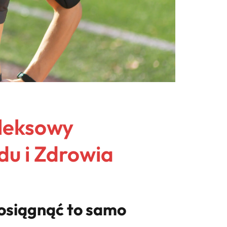
leksowy
u i Zdrowia
z osiągnąć to samo