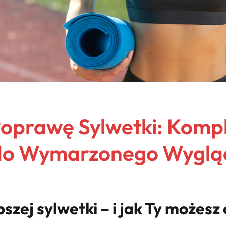
Poprawę Sylwetki: Komp
do Wymarzonego Wygląd
szej sylwetki – i jak Ty możes