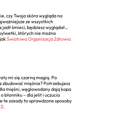
nie, czy Twoja skóra wygląda na
ajważniejsze ze wszystkich
z jadł śmieci, będziesz wyglądał…
sylwetki, których nie można
 jak
Światowa Organizacja Zdrowia
ały mi się czarną magią. Po
esz zbudować mięśnie? Potrzebujesz
i dla mięśni, węglowodany dają kopa
 błonniku – dla jelit i uczucia
nie te zasady to sprawdzone sposoby
FZ
.