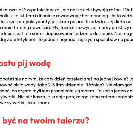
yźni muszą jeść zupełnie inaczej, ale nasze cele bywają różne. Di
 walki z cellulitem i dbania o równowagę hormonalną. Ja to widz
szcze i antyoksydanty, jej skóra po prostu odżyła. Jej dieta n
dla mnie totalną nowością. My, faceci, zazwyczaj mamy prostszy c
 Ale klucz jest ten sam – dopasowanie jedzenia do siebie. Nie ma
daj z dietetykiem. To jedne z najmądrzejszych sposobów na pop
ostu pij wodę
łapałeś się na tym, że cały dzień przeleciałeś na jednej kawie?
ować picia wody, tak z 2-3 litry dziennie. Różnica? Niewiarygo
adać, bo często myliłem pragnienie z głodem. To serio jeden z n
lwetki. Nic nie kosztuje, a daje potężnego kopa całemu organi
wę sylwetki, jakie znam.
 być na twoim talerzu?