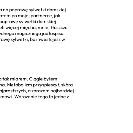
eta na poprawę sylwetki damskiej
iałem po mojej partnerce, jak
a poprawę sylwetki damskiej
el: więcej mięcha, mniej tłuszczu.
 jednego magicznego jadłospisu.
rawę sylwetki, bo inwestujesz w
 Ja tak miałem. Ciągle byłem
dna. Metabolizm przyspieszył, skóra
ajprostszych, a zarazem najbardziej
zmowi. Wdrożenie tego to jedne z