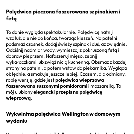
Polędwica pieczona faszerowana szpinakiem i
fetą
To danie wygląda spektakularnie. Polędwicę natnij
wzdłuż, ale nie do końca, tworząc kieszeń. Na patelni
podsmaż czosnek, dodaj świeży szpinak i duś, aż zwiędnie.
Odciśnij nadmiar wody, wymieszaj z pokruszoną fetą i
dopraw pieprzem. Nafaszeruj mięso, zepnij
wykałaczkami lub zwiąż nicią kuchenną. Obsmaż z każdej
strony na patelni, a potem wstaw do piekarnika. Wygląda
obłędnie, a smakuje jeszcze lepiej. Czasem, dla odmiany,
robię wersję, gdzie jest
polędwica wieprzowa
faszerowana suszonymi pomidorami
i mozzarellą. To
mój ulubiony
elegancki przepis na polędwicę
wieprzową
.
Wykwintna polędwica Wellington w domowym
wydaniu