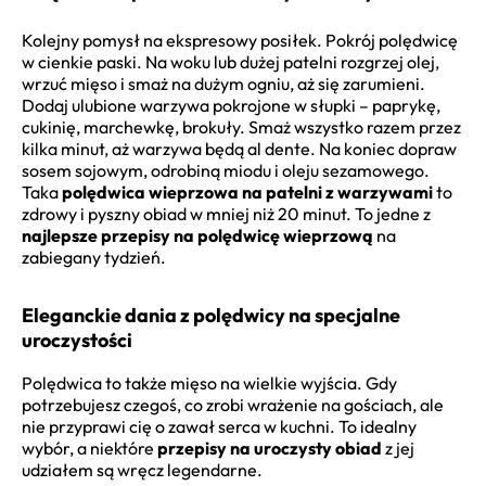
Kolejny pomysł na ekspresowy posiłek. Pokrój polędwicę
w cienkie paski. Na woku lub dużej patelni rozgrzej olej,
wrzuć mięso i smaż na dużym ogniu, aż się zarumieni.
Dodaj ulubione warzywa pokrojone w słupki – paprykę,
cukinię, marchewkę, brokuły. Smaż wszystko razem przez
kilka minut, aż warzywa będą al dente. Na koniec dopraw
sosem sojowym, odrobiną miodu i oleju sezamowego.
Taka
polędwica wieprzowa na patelni z warzywami
to
zdrowy i pyszny obiad w mniej niż 20 minut. To jedne z
najlepsze przepisy na polędwicę wieprzową
na
zabiegany tydzień.
Eleganckie dania z polędwicy na specjalne
uroczystości
Polędwica to także mięso na wielkie wyjścia. Gdy
potrzebujesz czegoś, co zrobi wrażenie na gościach, ale
nie przyprawi cię o zawał serca w kuchni. To idealny
wybór, a niektóre
przepisy na uroczysty obiad
z jej
udziałem są wręcz legendarne.