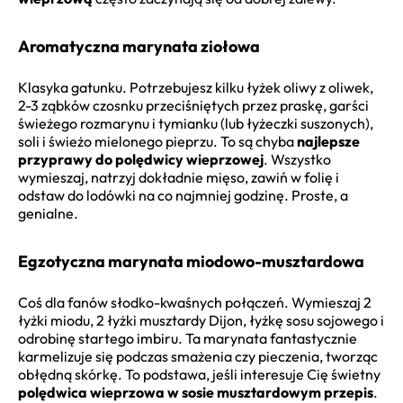
Aromatyczna marynata ziołowa
Klasyka gatunku. Potrzebujesz kilku łyżek oliwy z oliwek,
2-3 ząbków czosnku przeciśniętych przez praskę, garści
świeżego rozmarynu i tymianku (lub łyżeczki suszonych),
soli i świeżo mielonego pieprzu. To są chyba
najlepsze
przyprawy do polędwicy wieprzowej
. Wszystko
wymieszaj, natrzyj dokładnie mięso, zawiń w folię i
odstaw do lodówki na co najmniej godzinę. Proste, a
genialne.
Egzotyczna marynata miodowo-musztardowa
Coś dla fanów słodko-kwaśnych połączeń. Wymieszaj 2
łyżki miodu, 2 łyżki musztardy Dijon, łyżkę sosu sojowego i
odrobinę startego imbiru. Ta marynata fantastycznie
karmelizuje się podczas smażenia czy pieczenia, tworząc
obłędną skórkę. To podstawa, jeśli interesuje Cię świetny
polędwica wieprzowa w sosie musztardowym przepis
.