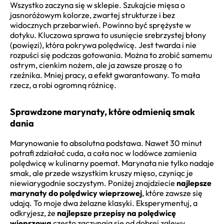
Wszystko zaczyna się w sklepie. Szukajcie mięsa o
jasnoróżowym kolorze, zwartej strukturze i bez
widocznych przebarwień. Powinno być sprężyste w
dotyku. Kluczowa sprawa to usunięcie srebrzystej błony
(powięzi), która pokrywa polędwicę. Jest twarda i nie
rozpuści się podczas gotowania. Można to zrobić samemu
ostrym, cienkim nożem, ale ja zawsze proszę o to
rzeźnika. Mniej pracy, a efekt gwarantowany. To mała
rzecz, a robi ogromną różnicę.
Sprawdzone marynaty, które odmienią smak
dania
Marynowanie to absolutna podstawa. Nawet 30 minut
potrafi zdziałać cuda, a cała noc w lodówce zamienia
polędwicę w kulinarny poemat. Marynata nie tylko nadaje
smak, ale przede wszystkim kruszy mięso, czyniąc je
niewiarygodnie soczystym. Poniżej znajdziecie
najlepsze
marynaty do polędwicy wieprzowej
, które zawsze się
udają. To moje dwa żelazne klasyki. Eksperymentuj, a
odkryjesz, że
najlepsze przepisy na polędwicę
wieprzową
często zaczynają się od dobrej zalewy.