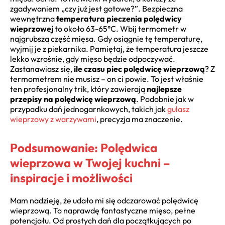
zgadywaniem „czy już jest gotowe?”. Bezpieczna
wewnętrzna
temperatura pieczenia polędwicy
wieprzowej
to około 63-65°C. Wbij termometr w
najgrubszą część mięsa. Gdy osiągnie tę temperaturę,
wyjmij je z piekarnika. Pamiętaj, że temperatura jeszcze
lekko wzrośnie, gdy mięso będzie odpoczywać.
Zastanawiasz się,
ile czasu piec polędwicę wieprzową
? Z
termometrem nie musisz – on ci powie. To jest właśnie
ten profesjonalny trik, który zawierają
najlepsze
przepisy na polędwicę wieprzową
. Podobnie jak w
przypadku dań jednogarnkowych, takich jak
gulasz
wieprzowy z warzywami
, precyzja ma znaczenie.
Podsumowanie: Polędwica
wieprzowa w Twojej kuchni –
inspiracje i możliwości
Mam nadzieję, że udało mi się odczarować polędwicę
wieprzową. To naprawdę fantastyczne mięso, pełne
potencjału. Od prostych dań dla początkujących po