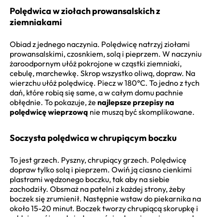
Polędwica w ziołach prowansalskich z
ziemniakami
Obiad z jednego naczynia. Polędwicę natrzyj ziołami
prowansalskimi, czosnkiem, solą i pieprzem. W naczyniu
żaroodpornym ułóż pokrojone w cząstki ziemniaki,
cebulę, marchewkę. Skrop wszystko oliwą, dopraw. Na
wierzchu ułóż polędwicę. Piecz w 180°C. To jedno z tych
dań, które robią się same, a w całym domu pachnie
obłędnie. To pokazuje, że
najlepsze przepisy na
polędwicę wieprzową
nie muszą być skomplikowane.
Soczysta polędwica w chrupiącym boczku
To jest grzech. Pyszny, chrupiący grzech. Polędwicę
dopraw tylko solą i pieprzem. Owiń ją ciasno cienkimi
plastrami wędzonego boczku, tak aby na siebie
zachodziły. Obsmaż na patelni z każdej strony, żeby
boczek się zrumienił. Następnie wstaw do piekarnika na
około 15-20 minut. Boczek tworzy chrupiącą skorupkę i