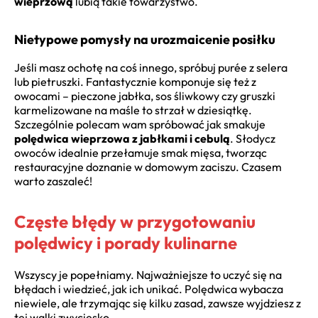
wieprzową
lubią takie towarzystwo.
Nietypowe pomysły na urozmaicenie posiłku
Jeśli masz ochotę na coś innego, spróbuj purée z selera
lub pietruszki. Fantastycznie komponuje się też z
owocami – pieczone jabłka, sos śliwkowy czy gruszki
karmelizowane na maśle to strzał w dziesiątkę.
Szczególnie polecam wam spróbować jak smakuje
polędwica wieprzowa z jabłkami i cebulą
. Słodycz
owoców idealnie przełamuje smak mięsa, tworząc
restauracyjne doznanie w domowym zaciszu. Czasem
warto zaszaleć!
Częste błędy w przygotowaniu
polędwicy i porady kulinarne
Wszyscy je popełniamy. Najważniejsze to uczyć się na
błędach i wiedzieć, jak ich unikać. Polędwica wybacza
niewiele, ale trzymając się kilku zasad, zawsze wyjdziesz z
tej walki zwycięsko.