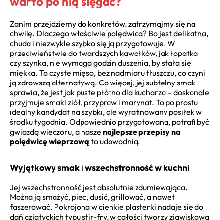
warto po nią sięgać?
Zanim przejdziemy do konkretów, zatrzymajmy się na
chwilę. Dlaczego właściwie polędwica? Bo jest delikatna,
chuda i niezwykle szybko się ją przygotowuje. W
przeciwieństwie do twardszych kawałków, jak łopatka
czy szynka, nie wymaga godzin duszenia, by stała się
miękka. To czyste mięso, bez nadmiaru tłuszczu, co czyni
ją zdrowszą alternatywą. Co więcej, jej subtelny smak
sprawia, że jest jak puste płótno dla kucharza – doskonale
przyjmuje smaki ziół, przypraw i marynat. To po prostu
idealny kandydat na szybki, ale wyrafinowany posiłek w
środku tygodnia. Odpowiednio przygotowana, potrafi być
gwiazdą wieczoru, a nasze
najlepsze przepisy na
polędwicę wieprzową
to udowodnią.
Wyjątkowy smak i wszechstronność w kuchni
Jej wszechstronność jest absolutnie zdumiewająca.
Można ją smażyć, piec, dusić, grillować, a nawet
faszerować. Pokrojona w cienkie plasterki nadaje się do
dań azjatyckich typu stir-fry, w całości tworzy zjawiskową