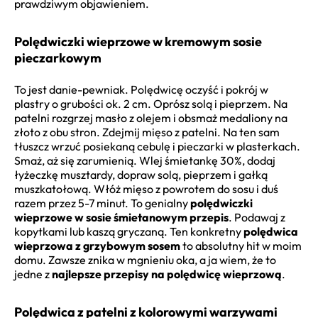
prawdziwym objawieniem.
Polędwiczki wieprzowe w kremowym sosie
pieczarkowym
To jest danie-pewniak. Polędwicę oczyść i pokrój w
plastry o grubości ok. 2 cm. Oprósz solą i pieprzem. Na
patelni rozgrzej masło z olejem i obsmaż medaliony na
złoto z obu stron. Zdejmij mięso z patelni. Na ten sam
tłuszcz wrzuć posiekaną cebulę i pieczarki w plasterkach.
Smaż, aż się zarumienią. Wlej śmietankę 30%, dodaj
łyżeczkę musztardy, dopraw solą, pieprzem i gałką
muszkatołową. Włóż mięso z powrotem do sosu i duś
razem przez 5-7 minut. To genialny
polędwiczki
wieprzowe w sosie śmietanowym przepis
. Podawaj z
kopytkami lub kaszą gryczaną. Ten konkretny
polędwica
wieprzowa z grzybowym sosem
to absolutny hit w moim
domu. Zawsze znika w mgnieniu oka, a ja wiem, że to
jedne z
najlepsze przepisy na polędwicę wieprzową
.
Polędwica z patelni z kolorowymi warzywami