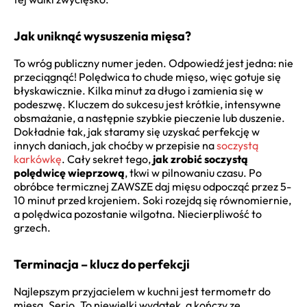
Jak uniknąć wysuszenia mięsa?
To wróg publiczny numer jeden. Odpowiedź jest jedna: nie
przeciągnąć! Polędwica to chude mięso, więc gotuje się
błyskawicznie. Kilka minut za długo i zamienia się w
podeszwę. Kluczem do sukcesu jest krótkie, intensywne
obsmażanie, a następnie szybkie pieczenie lub duszenie.
Dokładnie tak, jak staramy się uzyskać perfekcję w
innych daniach, jak choćby w przepisie na
soczystą
karkówkę
. Cały sekret tego,
jak zrobić soczystą
polędwicę wieprzową
, tkwi w pilnowaniu czasu. Po
obróbce termicznej ZAWSZE daj mięsu odpocząć przez 5-
10 minut przed krojeniem. Soki rozejdą się równomiernie,
a polędwica pozostanie wilgotna. Niecierpliwość to
grzech.
Terminacja – klucz do perfekcji
Najlepszym przyjacielem w kuchni jest termometr do
mięsa. Serio. To niewielki wydatek, a kończy ze