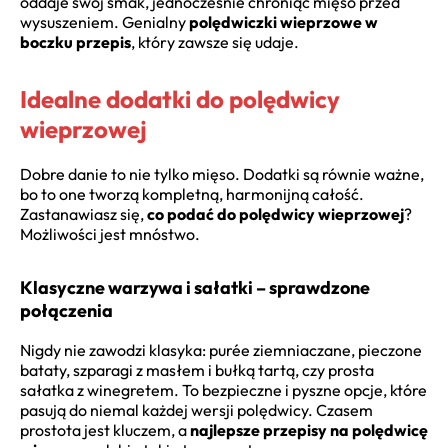
oddaje swój smak, jednocześnie chroniąc mięso przed
wysuszeniem. Genialny
polędwiczki wieprzowe w
boczku przepis
, który zawsze się udaje.
Idealne dodatki do polędwicy
wieprzowej
Dobre danie to nie tylko mięso. Dodatki są równie ważne,
bo to one tworzą kompletną, harmonijną całość.
Zastanawiasz się,
co podać do polędwicy wieprzowej
?
Możliwości jest mnóstwo.
Klasyczne warzywa i sałatki – sprawdzone
połączenia
Nigdy nie zawodzi klasyka: purée ziemniaczane, pieczone
bataty, szparagi z masłem i bułką tartą, czy prosta
sałatka z winegretem. To bezpieczne i pyszne opcje, które
pasują do niemal każdej wersji polędwicy. Czasem
prostota jest kluczem, a
najlepsze przepisy na polędwicę