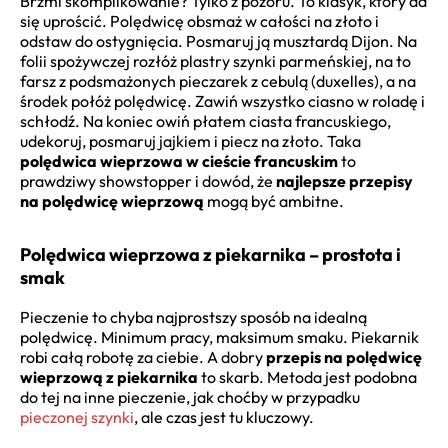
Brzmi skomplikowanie? Tylko z pozoru. To klasyk, który da
się uprościć. Polędwicę obsmaż w całości na złoto i
odstaw do ostygnięcia. Posmaruj ją musztardą Dijon. Na
folii spożywczej rozłóż plastry szynki parmeńskiej, na to
farsz z podsmażonych pieczarek z cebulą (duxelles), a na
środek połóż polędwicę. Zawiń wszystko ciasno w roladę i
schłodź. Na koniec owiń płatem ciasta francuskiego,
udekoruj, posmaruj jajkiem i piecz na złoto. Taka
polędwica wieprzowa w cieście francuskim
to
prawdziwy showstopper i dowód, że
najlepsze przepisy
na polędwicę wieprzową
mogą być ambitne.
Polędwica wieprzowa z piekarnika – prostota i
smak
Pieczenie to chyba najprostszy sposób na idealną
polędwicę. Minimum pracy, maksimum smaku. Piekarnik
robi całą robotę za ciebie. A dobry
przepis na polędwicę
wieprzową z piekarnika
to skarb. Metoda jest podobna
do tej na inne pieczenie, jak choćby w przypadku
pieczonej szynki
, ale czas jest tu kluczowy.