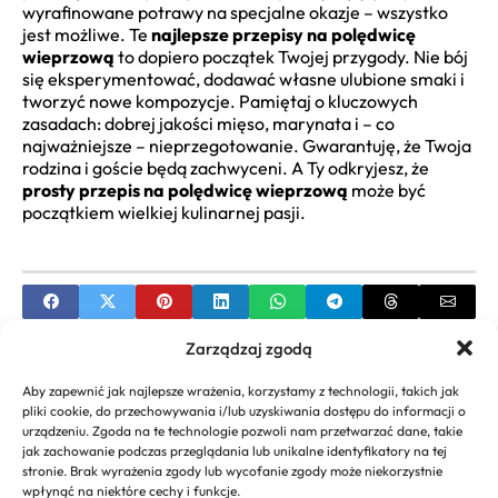
wyrafinowane potrawy na specjalne okazje – wszystko
jest możliwe. Te
najlepsze przepisy na polędwicę
wieprzową
to dopiero początek Twojej przygody. Nie bój
się eksperymentować, dodawać własne ulubione smaki i
tworzyć nowe kompozycje. Pamiętaj o kluczowych
zasadach: dobrej jakości mięso, marynata i – co
najważniejsze – nieprzegotowanie. Gwarantuję, że Twoja
rodzina i goście będą zachwyceni. A Ty odkryjesz, że
prosty przepis na polędwicę wieprzową
może być
początkiem wielkiej kulinarnej pasji.
Zarządzaj zgodą
PREVIOUS
Aby zapewnić jak najlepsze wrażenia, korzystamy z technologii, takich jak
Przepisy na babeczki na słodki stół –
pliki cookie, do przechowywania i/lub uzyskiwania dostępu do informacji o
Kompleksowy Poradnik
urządzeniu. Zgoda na te technologie pozwoli nam przetwarzać dane, takie
jak zachowanie podczas przeglądania lub unikalne identyfikatory na tej
NEXT
stronie. Brak wyrażenia zgody lub wycofanie zgody może niekorzystnie
wpłynąć na niektóre cechy i funkcje.