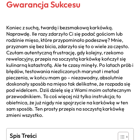
Gwarancja Sukcesu
Koniec z suchą, twardą i bezsmakową karkówką.
Naprawdę. Ile razy zdarzyło Ci się podać gościom lub
rodzinie mięso, które przypominało podeszwę? Mnie,
przyznam się bez bicia, zdarzyło się to o wiele za często.
Czułam autentyczną frustrację, gdy kolejny, rzekomo
rewelacyjny, przepis na soczystą karkówkę kończył się
kulinarną katastrofą. Ale te czasy minęły. Po latach prób i
błędów, testowania niezliczonych marynat i metod
pieczenia, w końcu mam go – niezawodny, absolutnie
doskonały sposób na mięso tak delikatne, że rozpada się
pod widelcem. Dziś dzielę się z Wami moim ostatecznym
przewodnikiem. To coś więcej niż tylko instrukcja; to
obietnica, że już nigdy nie spojrzycie na karkówkę w ten
sam sposób. Ten prosty przepis na soczystą karkówkę
zmieni wszystko.
Spis Treści