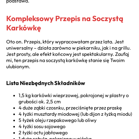
podstawa.
Kompleksowy Przepis na Soczystą
Karkówkę
Oto on. Przepis, który wypracowałam przez lata. Jest
uniwersalny – działa zarówno w piekarniku, jak i na grillu.
Jest prosty, ale efekt końcowy jest spektakularny. Zaufaj
mi, ten przepis na soczystą karkówkę stanie się Twoim
ulubionym.
Lista Niezbędnych Składników
1,5 kg karkówki wieprzowej, pokrojonej w plastry o
grubości ok. 2,5 cm
4 duże ząbki czosnku, przeciśnięte przez praskę
4 łyżki musztardy miodowej (lub dijon z łyżką miodu)
5 łyżek oleju rzepakowego lub oliwy
4 łyżki sosu sojowego
2 łyżki octu jabłowego
1 duża cebula, pokrojona w piórka