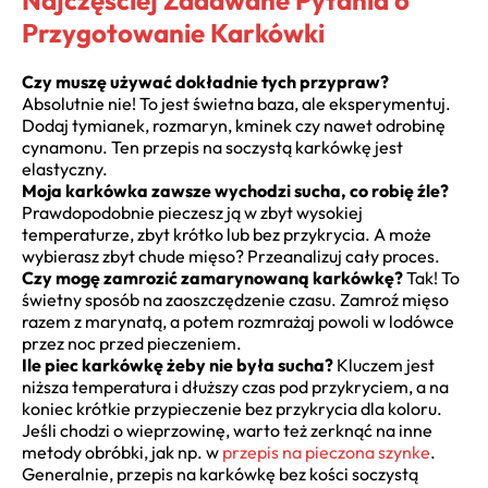
Najczęściej Zadawane Pytania o
Przygotowanie Karkówki
Czy muszę używać dokładnie tych przypraw?
Absolutnie nie! To jest świetna baza, ale eksperymentuj.
Dodaj tymianek, rozmaryn, kminek czy nawet odrobinę
cynamonu. Ten przepis na soczystą karkówkę jest
elastyczny.
Moja karkówka zawsze wychodzi sucha, co robię źle?
Prawdopodobnie pieczesz ją w zbyt wysokiej
temperaturze, zbyt krótko lub bez przykrycia. A może
wybierasz zbyt chude mięso? Przeanalizuj cały proces.
Czy mogę zamrozić zamarynowaną karkówkę?
Tak! To
świetny sposób na zaoszczędzenie czasu. Zamroź mięso
razem z marynatą, a potem rozmrażaj powoli w lodówce
przez noc przed pieczeniem.
Ile piec karkówkę żeby nie była sucha?
Kluczem jest
niższa temperatura i dłuższy czas pod przykryciem, a na
koniec krótkie przypieczenie bez przykrycia dla koloru.
Jeśli chodzi o wieprzowinę, warto też zerknąć na inne
metody obróbki, jak np. w
przepis na pieczona szynke
.
Generalnie, przepis na karkówkę bez kości soczystą