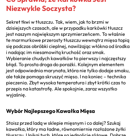
Niezwykle Soczysta?
Sekret tkwi w tłuszczu. Tak, wiem, jak to brzmi w
dzisiejszych czasach, ale w przypadku karkówki tłuszcz
jest naszym największym sprzymierzeńcem. To właśnie
te marmurkowe przerosty tłuszczu wewnątrz mięsa topią
się podczas obróbki cieplnej, nawilżając włókna od środka
i nadając im niesamowitą kruchość oraz smak.
Wybieranie chudych kawałków to pierwszy i najczęstszy
błąd. To prosta droga do porażki. Kolejnym elementem
jest odpowiednia marynata, która nie tylko dodaje smaku,
ale także pomaga skruszyć mięso. I na koniec – technika
pieczenia. Zbyt wysoka temperatura i zbyt krótki czas to
przepis na katastrofę. Ale spokojnie, zaraz wszystko
wyjaśnię.
Wybór Najlepszego Kawałka Mięsa
Stoisz przed ladą w sklepie mięsnym i co dalej? Szukaj
kawałka, który ma ładne, równomiernie rozłożone żyłki
tłuszczu. Unikaj tych, które są jednolicie różowe. Dobrze