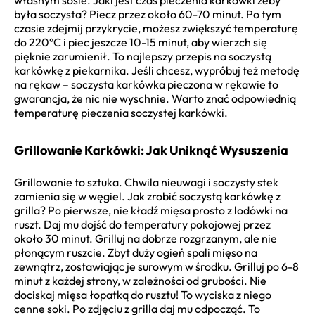
była soczysta? Piecz przez około 60-70 minut. Po tym
czasie zdejmij przykrycie, możesz zwiększyć temperaturę
do 220°C i piec jeszcze 10-15 minut, aby wierzch się
pięknie zarumienił. To najlepszy przepis na soczystą
karkówkę z piekarnika. Jeśli chcesz, wypróbuj też metodę
na rękaw – soczysta karkówka pieczona w rękawie to
gwarancja, że nic nie wyschnie. Warto znać odpowiednią
temperaturę pieczenia soczystej karkówki.
Grillowanie Karkówki: Jak Uniknąć Wysuszenia
Grillowanie to sztuka. Chwila nieuwagi i soczysty stek
zamienia się w węgiel. Jak zrobić soczystą karkówkę z
grilla? Po pierwsze, nie kładź mięsa prosto z lodówki na
ruszt. Daj mu dojść do temperatury pokojowej przez
około 30 minut. Grilluj na dobrze rozgrzanym, ale nie
płonącym ruszcie. Zbyt duży ogień spali mięso na
zewnątrz, zostawiając je surowym w środku. Grilluj po 6-8
minut z każdej strony, w zależności od grubości. Nie
dociskaj mięsa łopatką do rusztu! To wyciska z niego
cenne soki. Po zdjęciu z grilla daj mu odpocząć. To