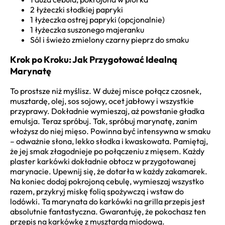
2 łyżeczki słodkiej papryki
1 łyżeczka ostrej papryki (opcjonalnie)
1 łyżeczka suszonego majeranku
Sól i świeżo zmielony czarny pieprz do smaku
Krok po Kroku: Jak Przygotować Idealną
Marynatę
To prostsze niż myślisz. W dużej misce połącz czosnek,
musztardę, olej, sos sojowy, ocet jabłowy i wszystkie
przyprawy. Dokładnie wymieszaj, aż powstanie gładka
emulsja. Teraz spróbuj. Tak, spróbuj marynatę, zanim
włożysz do niej mięso. Powinna być intensywna w smaku
– odważnie słona, lekko słodka i kwaskowata. Pamiętaj,
że jej smak złagodnieje po połączeniu z mięsem. Każdy
plaster karkówki dokładnie obtocz w przygotowanej
marynacie. Upewnij się, że dotarła w każdy zakamarek.
Na koniec dodaj pokrojoną cebulę, wymieszaj wszystko
razem, przykryj miskę folią spożywczą i wstaw do
lodówki. Ta marynata do karkówki na grilla przepis jest
absolutnie fantastyczna. Gwarantuję, że pokochasz ten
przepis na karkówkę z musztardą miodową.