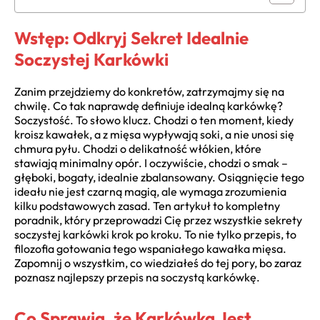
Wstęp: Odkryj Sekret Idealnie
Soczystej Karkówki
Zanim przejdziemy do konkretów, zatrzymajmy się na
chwilę. Co tak naprawdę definiuje idealną karkówkę?
Soczystość. To słowo klucz. Chodzi o ten moment, kiedy
kroisz kawałek, a z mięsa wypływają soki, a nie unosi się
chmura pyłu. Chodzi o delikatność włókien, które
stawiają minimalny opór. I oczywiście, chodzi o smak –
głęboki, bogaty, idealnie zbalansowany. Osiągnięcie tego
ideału nie jest czarną magią, ale wymaga zrozumienia
kilku podstawowych zasad. Ten artykuł to kompletny
poradnik, który przeprowadzi Cię przez wszystkie sekrety
soczystej karkówki krok po kroku. To nie tylko przepis, to
filozofia gotowania tego wspaniałego kawałka mięsa.
Zapomnij o wszystkim, co wiedziałeś do tej pory, bo zaraz
poznasz najlepszy przepis na soczystą karkówkę.
Co Sprawia, że Karkówka Jest