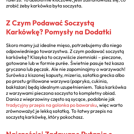
zrobić żeby karkówka była soczysta.
Z Czym Podawać Soczystą
Karkówkę? Pomysły na Dodatki
Skoro mamy już idealne mięso, potrzebujemy dla niego
odpowiedniego towarzystwa. Z czym podawać soczystą
karkówkę? Klasyka to oczywiście ziemniaki – pieczone,
gotowane lub w formie purée. Świetnie pasuje też kasza
gryczana lub pęczak. Ale nie zapominajmy o warzywach!
Surówka z kiszonej kapusty, mizeria, sałatka grecka albo
po prostu grillowane warzywa (papryka, cukinia,
bakłażan) będą idealnym uzupełnieniem. Taka karkówka
z warzywami pieczona soczysta to kompletny obiad.
Dania z wieprzowiny często są sycące, podobnie jak
tradycyjny przepis na golonka po bawarsku
, więc warto
zrównoważyć je lekką sałatką. To łatwy przepis na
soczystą karkówkę, który pokochasz.