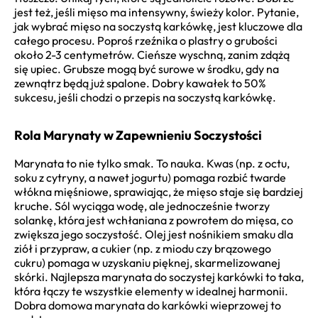
jest też, jeśli mięso ma intensywny, świeży kolor. Pytanie,
jak wybrać mięso na soczystą karkówkę, jest kluczowe dla
całego procesu. Poproś rzeźnika o plastry o grubości
około 2-3 centymetrów. Cieńsze wyschną, zanim zdążą
się upiec. Grubsze mogą być surowe w środku, gdy na
zewnątrz będą już spalone. Dobry kawałek to 50%
sukcesu, jeśli chodzi o przepis na soczystą karkówkę.
Rola Marynaty w Zapewnieniu Soczystości
Marynata to nie tylko smak. To nauka. Kwas (np. z octu,
soku z cytryny, a nawet jogurtu) pomaga rozbić twarde
włókna mięśniowe, sprawiając, że mięso staje się bardziej
kruche. Sól wyciąga wodę, ale jednocześnie tworzy
solankę, która jest wchłaniana z powrotem do mięsa, co
zwiększa jego soczystość. Olej jest nośnikiem smaku dla
ziół i przypraw, a cukier (np. z miodu czy brązowego
cukru) pomaga w uzyskaniu pięknej, skarmelizowanej
skórki. Najlepsza marynata do soczystej karkówki to taka,
która łączy te wszystkie elementy w idealnej harmonii.
Dobra domowa marynata do karkówki wieprzowej to