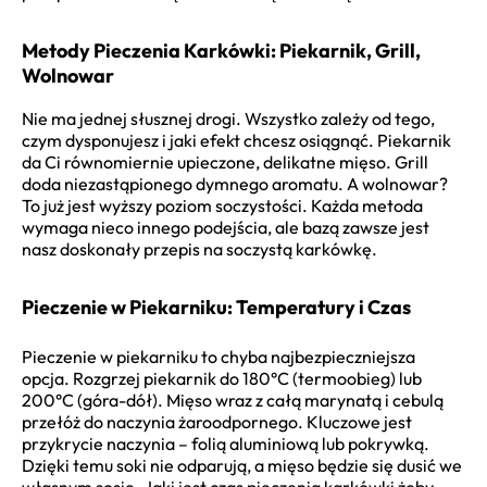
Metody Pieczenia Karkówki: Piekarnik, Grill,
Wolnowar
Nie ma jednej słusznej drogi. Wszystko zależy od tego,
czym dysponujesz i jaki efekt chcesz osiągnąć. Piekarnik
da Ci równomiernie upieczone, delikatne mięso. Grill
doda niezastąpionego dymnego aromatu. A wolnowar?
To już jest wyższy poziom soczystości. Każda metoda
wymaga nieco innego podejścia, ale bazą zawsze jest
nasz doskonały przepis na soczystą karkówkę.
Pieczenie w Piekarniku: Temperatury i Czas
Pieczenie w piekarniku to chyba najbezpieczniejsza
opcja. Rozgrzej piekarnik do 180°C (termoobieg) lub
200°C (góra-dół). Mięso wraz z całą marynatą i cebulą
przełóż do naczynia żaroodpornego. Kluczowe jest
przykrycie naczynia – folią aluminiową lub pokrywką.
Dzięki temu soki nie odparują, a mięso będzie się dusić we
własnym sosie. Jaki jest czas pieczenia karkówki żeby