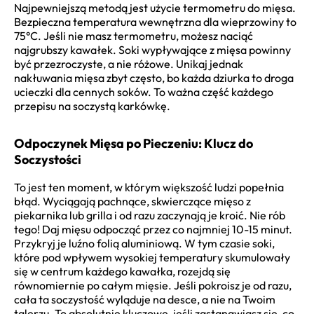
Najpewniejszą metodą jest użycie termometru do mięsa.
Bezpieczna temperatura wewnętrzna dla wieprzowiny to
75°C. Jeśli nie masz termometru, możesz naciąć
najgrubszy kawałek. Soki wypływające z mięsa powinny
być przezroczyste, a nie różowe. Unikaj jednak
nakłuwania mięsa zbyt często, bo każda dziurka to droga
ucieczki dla cennych soków. To ważna część każdego
przepisu na soczystą karkówkę.
Odpoczynek Mięsa po Pieczeniu: Klucz do
Soczystości
To jest ten moment, w którym większość ludzi popełnia
błąd. Wyciągają pachnące, skwierczące mięso z
piekarnika lub grilla i od razu zaczynają je kroić. Nie rób
tego! Daj mięsu odpocząć przez co najmniej 10-15 minut.
Przykryj je luźno folią aluminiową. W tym czasie soki,
które pod wpływem wysokiej temperatury skumulowały
się w centrum każdego kawałka, rozejdą się
równomiernie po całym mięsie. Jeśli pokroisz je od razu,
cała ta soczystość wyląduje na desce, a nie na Twoim
talerzu. To absolutnie kluczowe, jeśli zastanawiasz się, co