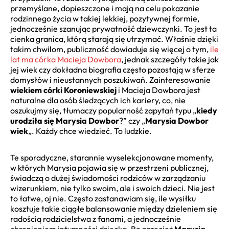
przemyślane, dopieszczone i mają na celu pokazanie
rodzinnego życia w takiej lekkiej, pozytywnej formie,
jednocześnie szanując prywatność dziewczynki. To jest ta
cienka granica, którą starają się utrzymać. Właśnie dzięki
takim chwilom, publiczność dowiaduje się więcej o tym,
ile
lat ma córka Macieja Dowbora
, jednak szczegóły takie jak
jej wiek czy dokładna biografia często pozostają w sferze
domysłów i nieustannych poszukiwań. Zainteresowanie
wiekiem córki Koroniewskiej
i Macieja Dowbora jest
naturalne dla osób śledzących ich kariery, co, nie
oszukujmy się, tłumaczy popularność zapytań typu „
kiedy
urodziła się Marysia Dowbor
?” czy „
Marysia Dowbor
wiek
„. Każdy chce wiedzieć. To ludzkie.
Te sporadyczne, starannie wyselekcjonowane momenty,
w których Marysia pojawia się w przestrzeni publicznej,
świadczą o dużej świadomości rodziców w zarządzaniu
wizerunkiem, nie tylko swoim, ale i swoich dzieci. Nie jest
to łatwe, oj nie. Często zastanawiam się, ile wysiłku
kosztuje takie ciągłe balansowanie między dzieleniem się
radością rodzicielstwa z fanami, a jednocześnie
chronieniem intymności dziecka. Bo przecież
Marysia