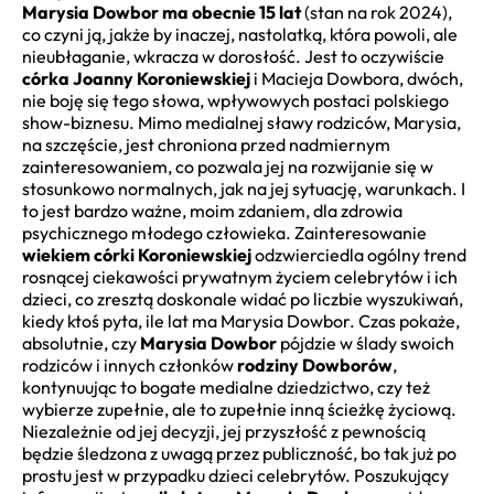
Marysia Dowbor ma obecnie 15 lat
(stan na rok 2024),
co czyni ją, jakże by inaczej, nastolatką, która powoli, ale
nieubłaganie, wkracza w dorosłość. Jest to oczywiście
córka Joanny Koroniewskiej
i Macieja Dowbora, dwóch,
nie boję się tego słowa, wpływowych postaci polskiego
show-biznesu. Mimo medialnej sławy rodziców, Marysia,
na szczęście, jest chroniona przed nadmiernym
zainteresowaniem, co pozwala jej na rozwijanie się w
stosunkowo normalnych, jak na jej sytuację, warunkach. I
to jest bardzo ważne, moim zdaniem, dla zdrowia
psychicznego młodego człowieka. Zainteresowanie
wiekiem córki Koroniewskiej
odzwierciedla ogólny trend
rosnącej ciekawości prywatnym życiem celebrytów i ich
dzieci, co zresztą doskonale widać po liczbie wyszukiwań,
kiedy ktoś pyta, ile lat ma Marysia Dowbor. Czas pokaże,
absolutnie, czy
Marysia Dowbor
pójdzie w ślady swoich
rodziców i innych członków
rodziny Dowborów
,
kontynuując to bogate medialne dziedzictwo, czy też
wybierze zupełnie, ale to zupełnie inną ścieżkę życiową.
Niezależnie od jej decyzji, jej przyszłość z pewnością
będzie śledzona z uwagą przez publiczność, bo tak już po
prostu jest w przypadku dzieci celebrytów. Poszukujący