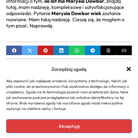
informacji o tym,
ile lat ma Marysia Dowbor
, znajdą
tutaj, mam nadzieję, kompleksowe i satysfakcjonujące
odpowiedzi. Pytanie
Marysia Dowbor wiek
zostanie
rozwiane. Mam taką nadzieję. Cieszę się, że mogłem o
tym pisać. Naprawdę.
PREVIOUS
Zarządzaj zgodą
Kasjan Cieśla wiek: Poznaj biografię i datę
Aby zapewnić jak najlepsze wrażenia, korzystamy z technologii, takich jak
urodzenia eksperta
pliki cookie, do przechowywania i/lub uzyskiwania dostępu do informacji o
urządzeniu. Zgoda na te technologie pozwoli nam przetwarzać dane, takie
NEXT
jak zachowanie podczas przeglądania lub unikalne identyfikatory na tej
stronie. Brak wyrażenia zgody lub wycofanie zgody może niekorzystnie
Gianluigi Buffon Wiek: Kariera, Rekordy i Data
wpłynąć na niektóre cechy i funkcje.
Urodzenia Legendy Futbolu
Akceptuję