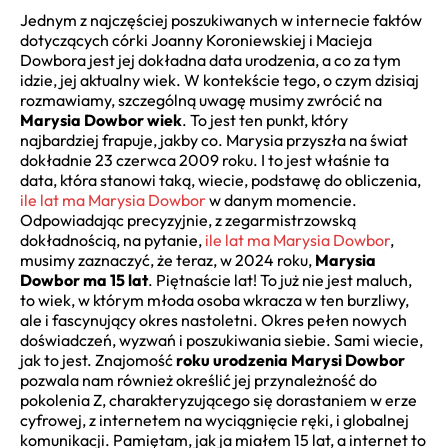
Jednym z najczęściej poszukiwanych w internecie faktów
dotyczących córki Joanny Koroniewskiej i Macieja
Dowbora jest jej dokładna data urodzenia, a co za tym
idzie, jej aktualny wiek. W kontekście tego, o czym dzisiaj
rozmawiamy, szczególną uwagę musimy zwrócić na
Marysia Dowbor wiek
. To jest ten punkt, który
najbardziej frapuje, jakby co. Marysia przyszła na świat
dokładnie 23 czerwca 2009 roku. I to jest właśnie ta
data, która stanowi taką, wiecie, podstawę do obliczenia,
ile lat ma Marysia Dowbor
w danym momencie.
Odpowiadając precyzyjnie, z zegarmistrzowską
dokładnością, na pytanie,
ile lat ma Marysia Dowbor
,
musimy zaznaczyć, że teraz, w 2024 roku,
Marysia
Dowbor ma 15 lat
. Piętnaście lat! To już nie jest maluch,
to wiek, w którym młoda osoba wkracza w ten burzliwy,
ale i fascynujący okres nastoletni. Okres pełen nowych
doświadczeń, wyzwań i poszukiwania siebie. Sami wiecie,
jak to jest. Znajomość
roku urodzenia Marysi Dowbor
pozwala nam również określić jej przynależność do
pokolenia Z, charakteryzującego się dorastaniem w erze
cyfrowej, z internetem na wyciągnięcie ręki, i globalnej
komunikacji. Pamiętam, jak ja miałem 15 lat, a internet to