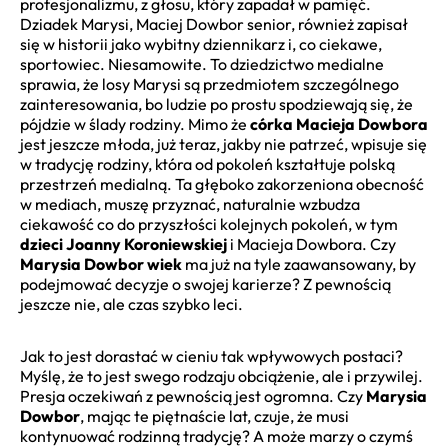
profesjonalizmu, z głosu, który zapadał w pamięć.
Dziadek Marysi, Maciej Dowbor senior, również zapisał
się w historii jako wybitny dziennikarz i, co ciekawe,
sportowiec. Niesamowite. To dziedzictwo medialne
sprawia, że losy Marysi są przedmiotem szczególnego
zainteresowania, bo ludzie po prostu spodziewają się, że
pójdzie w ślady rodziny. Mimo że
córka Macieja Dowbora
jest jeszcze młoda, już teraz, jakby nie patrzeć, wpisuje się
w tradycję rodziny, która od pokoleń kształtuje polską
przestrzeń medialną. Ta głęboko zakorzeniona obecność
w mediach, muszę przyznać, naturalnie wzbudza
ciekawość co do przyszłości kolejnych pokoleń, w tym
dzieci Joanny Koroniewskiej
i Macieja Dowbora. Czy
Marysia Dowbor wiek
ma już na tyle zaawansowany, by
podejmować decyzje o swojej karierze? Z pewnością
jeszcze nie, ale czas szybko leci.
Jak to jest dorastać w cieniu tak wpływowych postaci?
Myślę, że to jest swego rodzaju obciążenie, ale i przywilej.
Presja oczekiwań z pewnością jest ogromna. Czy
Marysia
Dowbor
, mając te piętnaście lat, czuje, że musi
kontynuować rodzinną tradycję? A może marzy o czymś