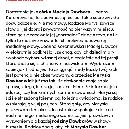
Dorastanie jako
córka Macieja Dowbora
i Joanny
Koroniewskiej to z pewnością nie jest takie sobie zwykłe
doświadczenie. Nie ma mowy. Rodzice Marysi zawsze
stawiali jej dobro i prywatność na pierwszym miejscu,
starając się zapewnić jej „normalne” dzieciństwo, na ile
tylko to możliwe w świetle ich niekwestionowanej
medialnej sławy. Joanna Koroniewska i Maciej Dowbor
wielokrotnie podkreślali, że chcą, aby ich
dzieci
miały
swobodę wyboru własnej drogi, niezależnie od tej presji,
która wiąże się z ich znanym nazwiskiem. Wyobrażam
sobie, jak trudno jest to osiągnąć, kiedy każdy twój krok
jest potencjalnie obserwowany, a przecież
Marysia
Dowbor wiek
już ma taki, że doskonale zdaje sobie
sprawę z tego, kim są jej rodzice. Mimo że informacje o
edukacji czy konkretnych zainteresowaniach Marysi są
ściśle strzeżoną tajemnicą, to jednak wiadomo, że rodzice
wspierają ją w jej pasjach. Starają się, aby Marysia
przeżywała ten okres dorastania w spokoju, z dala od
nadmiernego medialnego szumu, co jest prawdziwym
wyzwaniem dla każdej
rodziny Dowborów
w show-
biznesie. Rodzice dbają, aby ich
Marysia Dowbor