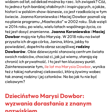
widzom od lat, od dekad można by rzec. Ich związek? Cóż,
to jedna z tych bardziej stabilnych i inspirujących, a jakże,
historii w polskim show-biznesie, co jest rzadkością w tym
świecie. Joanna Koroniewska i Maciej Dowbor poznali się
na planie programu „Miasteczko” w 2002 roku. Ślub wzięli
w 2014 roku, po wielu, wielu latach wspólnego życia, co
też jest dosyć znamienne.
Joanna Koroniewska
i
Maciej
Dowbor
mają nie tylko Marysię. W 2018 roku na świat
przyszła ich druga córka, Janina, która, jakby to
powiedzieć, dopełniła obraz szczęśliwej
rodziny
Dowborów
. Obie dziewczynki stanowią centrum świata
swoich rodziców, chociaż ci, jak już wiemy, starają się
chronić ich prywatność. I to jest ten kluczowy punkt.
Zainteresowanie tym,
ile lat ma Marysia Dowbor
, wynika
też z takiej naturalnej ciekawości, którą żywimy wobec
tak znanej rodziny i jej członków. No bo jak tu nie być
ciekawym?
Dzieciństwo Marysi Dowbor:
wyzwania dorastania z znanym
nazwiskiem