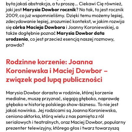
była jakaś abstrakcja, a tu proszę… Ciekawi Cię również,
jaki jest
Marysia Dowbor rocznik
? No tak, to jest rocznik
2009, co już wspomnieliśmy. Dzięki temu możemy lepiej,
zdecydowanie lepiej, zrozumieć kontekst, w jakim rozwija
się
córka Macieja Dowbora
i Joanny Koroniewskiej, a
także dogłębnie poznać
Marysia Dowbor data
urodzenia
, co jest przecież esencją naszej rozmowy,
prawda?
Rodzinne korzenie: Joanna
Koroniewska i Maciej Dowbor –
związek pod lupą publiczności
Marysia Dowbor dorasta w rodzinie, której korzenie
medialne, muszę przyznać, sięgają głęboko, naprawdę
głęboko w historię polskiego show-biznesu. To nie jest
jakaś nowinka. Jej rodzicami są Joanna Koroniewska,
ceniona aktorka, którą wielu z nas pamięta z ról
serialowych i teatralnych, oraz Maciej Dowbor, popularny
prezenter telewizyjny, którego głos i twarz towarzyszą