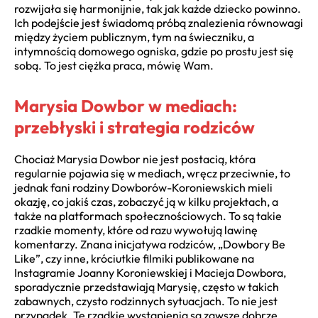
rozwijała się harmonijnie, tak jak każde dziecko powinno.
Ich podejście jest świadomą próbą znalezienia równowagi
między życiem publicznym, tym na świeczniku, a
intymnością domowego ogniska, gdzie po prostu jest się
sobą. To jest ciężka praca, mówię Wam.
Marysia Dowbor w mediach:
przebłyski i strategia rodziców
Chociaż Marysia Dowbor nie jest postacią, która
regularnie pojawia się w mediach, wręcz przeciwnie, to
jednak fani rodziny Dowborów-Koroniewskich mieli
okazję, co jakiś czas, zobaczyć ją w kilku projektach, a
także na platformach społecznościowych. To są takie
rzadkie momenty, które od razu wywołują lawinę
komentarzy. Znana inicjatywa rodziców, „Dowbory Be
Like”, czy inne, króciutkie filmiki publikowane na
Instagramie Joanny Koroniewskiej i Macieja Dowbora,
sporadycznie przedstawiają Marysię, często w takich
zabawnych, czysto rodzinnych sytuacjach. To nie jest
przypadek. Te rzadkie wystąpienia są zawsze dobrze