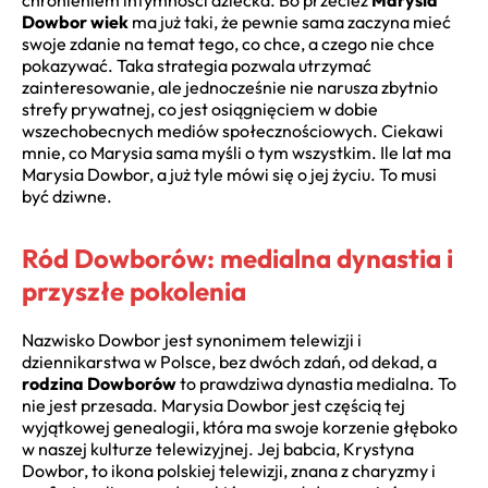
Dowbor wiek
ma już taki, że pewnie sama zaczyna mieć
swoje zdanie na temat tego, co chce, a czego nie chce
pokazywać. Taka strategia pozwala utrzymać
zainteresowanie, ale jednocześnie nie narusza zbytnio
strefy prywatnej, co jest osiągnięciem w dobie
wszechobecnych mediów społecznościowych. Ciekawi
mnie, co Marysia sama myśli o tym wszystkim. Ile lat ma
Marysia Dowbor, a już tyle mówi się o jej życiu. To musi
być dziwne.
Ród Dowborów: medialna dynastia i
przyszłe pokolenia
Nazwisko Dowbor jest synonimem telewizji i
dziennikarstwa w Polsce, bez dwóch zdań, od dekad, a
rodzina Dowborów
to prawdziwa dynastia medialna. To
nie jest przesada. Marysia Dowbor jest częścią tej
wyjątkowej genealogii, która ma swoje korzenie głęboko
w naszej kulturze telewizyjnej. Jej babcia, Krystyna
Dowbor, to ikona polskiej telewizji, znana z charyzmy i