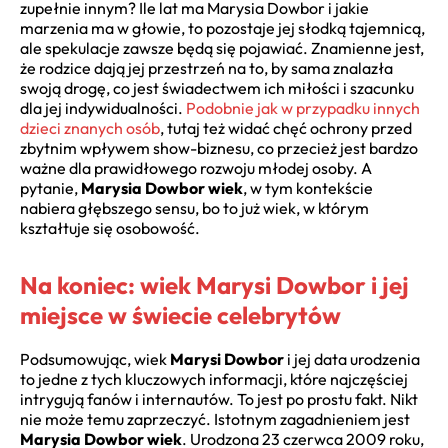
zupełnie innym? Ile lat ma Marysia Dowbor i jakie
marzenia ma w głowie, to pozostaje jej słodką tajemnicą,
ale spekulacje zawsze będą się pojawiać. Znamienne jest,
że rodzice dają jej przestrzeń na to, by sama znalazła
swoją drogę, co jest świadectwem ich miłości i szacunku
dla jej indywidualności.
Podobnie jak w przypadku innych
dzieci znanych osób
, tutaj też widać chęć ochrony przed
zbytnim wpływem show-biznesu, co przecież jest bardzo
ważne dla prawidłowego rozwoju młodej osoby. A
pytanie,
Marysia Dowbor wiek
, w tym kontekście
nabiera głębszego sensu, bo to już wiek, w którym
kształtuje się osobowość.
Na koniec: wiek Marysi Dowbor i jej
miejsce w świecie celebrytów
Podsumowując, wiek
Marysi Dowbor
i jej data urodzenia
to jedne z tych kluczowych informacji, które najczęściej
intrygują fanów i internautów. To jest po prostu fakt. Nikt
nie może temu zaprzeczyć. Istotnym zagadnieniem jest
Marysia Dowbor wiek
. Urodzona 23 czerwca 2009 roku,