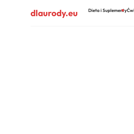
dlaurody.eu
Dieta i Suplementy
Ćwi