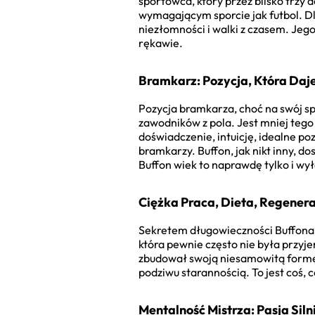
sportowca, który przez blisko trzy 
wymagającym sporcie jak futbol. Dl
niezłomności i walki z czasem. Jeg
rękawie.
Bramkarz: Pozycja, Która Daj
Pozycja bramkarza, choć na swój sp
zawodników z pola. Jest mniej tego 
doświadczenie, intuicję, idealne p
bramkarzy. Buffon, jak nikt inny, do
Buffon wiek to naprawdę tylko i wyłą
Ciężka Praca, Dieta, Regener
Sekretem długowieczności Buffona 
która pewnie często nie była przyje
zbudował swoją niesamowitą formę.
podziwu starannością. To jest coś,
Mentalność Mistrza: Pasja Siln