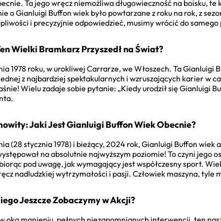
 obecnie. Ta jego wręcz niemożliwa długowieczność na boisku, te k
ie o Gianluigi Buffon wiek było powtarzane z roku na rok, z sez
liwości i precyzyjnie odpowiedzieć, musimy wrócić do samego p
en Wielki Bramkarz Przyszedł na Świat?
znia 1978 roku, w urokliwej Carrarze, we Włoszech. Ta Gianluigi 
ednej z najbardziej spektakularnych i wzruszających karier w całej
aśnie! Wielu zadaje sobie pytanie: „Kiedy urodził się Gianluigi B
nta.
owity: Jaki Jest Gianluigi Buffon Wiek Obecnie?
 (28 stycznia 1978) i bieżący, 2024 rok, Gianluigi Buffon wiek ak
występował na absolutnie najwyższym poziomie! To czyni jego os
iorąc pod uwagę, jak wymagający jest współczesny sport. Wiek 
cz nadludzkiej wytrzymałości i pasji. Człowiek maszyna, tyle
iego Jeszcze Zobaczymy w Akcji?
w oka mgnieniu, pełnych niezapomnianych interwencji, ten nasz 