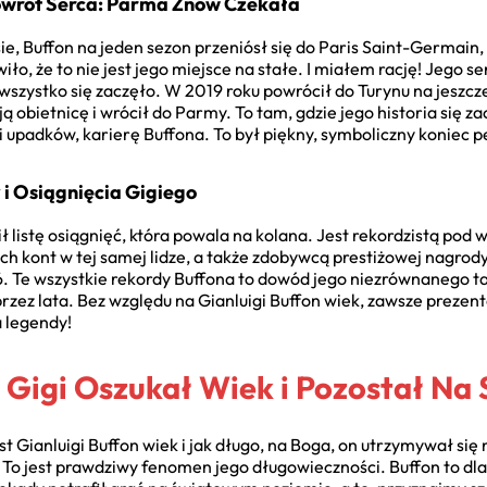
owrót Serca: Parma Znów Czekała
e, Buffon na jeden sezon przeniósł się do Paris Saint-Germain,
ło, że to nie jest jego miejsce na stałe. I miałem rację! Jego se
szystko się zaczęło. W 2019 roku powrócił do Turynu na jeszcze
ją obietnicę i wrócił do Parmy. To tam, gdzie jego historia się z
 upadków, karierę Buffona. To był piękny, symboliczny koniec p
 i Osiągnięcia Gigiego
ł listę osiągnięć, która powala na kolana. Jest rekordzistą po
ch kont w tej samej lidze, a także zdobywcą prestiżowej nagrody
 Te wszystkie rekordy Buffona to dowód jego niezrównanego tal
rzez lata. Bez względu na Gianluigi Buffon wiek, zawsze prezen
a legendy!
 Gigi Oszukał Wiek i Pozostał Na 
st Gianluigi Buffon wiek i jak długo, na Boga, on utrzymywał się
 To jest prawdziwy fenomen jego długowieczności. Buffon to dla