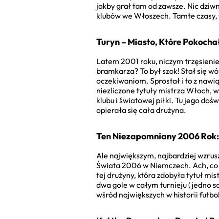
jakby grał tam od zawsze. Nic dziw
klubów we Włoszech. Tamte czasy, 
Turyn – Miasto, Które Pokocha
Latem 2001 roku, niczym trzęsienie 
bramkarza? To był szok! Stał się wó
oczekiwaniom. Sprostał i to z naw
niezliczone tytuły mistrza Włoch, w
klubu i światowej piłki. Tu jego doś
opierała się cała drużyna.
Ten Niezapomniany 2006 Rok: 
Ale największym, najbardziej wzru
Świata 2006 w Niemczech. Ach, co t
tej drużyny, która zdobyła tytuł m
dwa gole w całym turnieju (jedno s
wśród największych w historii futbo