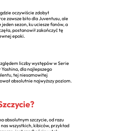
 gdzie oczywiście zdobył
rce zawsze biło dla Juventusu, ale
 jeden sezon, ku uciesze fanów, a
aczęła, postanowił zakończyć tę
ewnej epoki.
d względem liczby występów w Serie
 Yashina, dla najlepszego
entu, tej niesamowitej
tował absolutnie najwyższy poziom.
Szczycie?
 na absolutnym szczycie, od razu
 nas wszystkich, kibiców, przykład