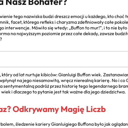
a Nasz Bohater?
enie tego nazwiska budzi dreszcz emocji u każdego, kto choć tro
nik, facet, którego refleks i charyzma zdefiniowały całe pokole
 interwencje. Mówiło się wtedy: „Buffon to mur!”, i to nie by
orma na najwyższym poziomie przez całe dekady, zawsze budził
?
 który od lat nurtuje kibiców: Gianluigi Buffon wiek. Zastanawiam
t wpłynął na jego niesamowitą, wręcz nierealną karierę. No i co 
 na sentymentalną podróż przez historię tego legendarnego bram
n wiek i dlaczego to pytanie jest tak ważne dla jego dziedzictwa.
eraz? Odkrywamy Magię Liczb
 futbolem, śledzenie kariery Gianluigiego Buffona było jak ogląd