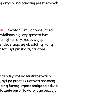
ększych i najbardziej prestiżowych
tusu
. Kwota 52 milionów euro za
wialiśmy się, czy sprosta tym
alnej kariery, zdobywając
ndę, stając się absolutną ikoną
lat. Był jak skała, na której
a ten tryumf na Mistrzostwach
 był po prostu kluczową postacią
enalną formę, wpuszczając zaledwie
atecznie ugruntowało jego pozycję