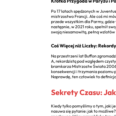
Krótka Przygoda w Paryżu i P
Po 17 latach spędzonych w Juventusi
mistrzostwo Francji. Ale coś mi mówi
przede wszystkim dla Parmy, gdzie w
następnie, w 2021 roku, spełnił swo
swoją niesamowitą, pełną wzlotów i
Coś Więcej niż Liczby: Rekordy
Na przestrzeni lat Buffon zgromadzi
A, rekordzistą pod względem czysty
bramkarza Mistrzostw Świata 2006.
konsekwencji i trzymania poziomu p
Naprawdę, ten człowiek to definicj
Sekrety Czasu: Jak
Kiedy tylko pomyślimy o tym, jaki je
nasuwa się pytanie: jak to możliwe?