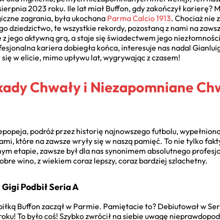
ierpnia 2023 roku. Ile lat miał Buffon, gdy zakończył karierę? 
iczne zagrania, była ukochana
Parma Calcio 1913
. Chociaż nie
 dziedzictwo, te wszystkie rekordy, pozostaną z nami na zawsze. 
z jego aktywną grą, a staje się świadectwem jego niezłomności, up
fesjonalna kariera dobiegła końca, interesuje nas nadal Gianluig
się w elicie, mimo upływu lat, wygrywając z czasem!
kady Chwały i Niezapomniane Chwi
epopeja, podróż przez historię najnowszego futbolu, wypełniona
, które na zawsze wryły się w naszą pamięć. To nie tylko fakty
danym etapie, zawsze był dla nas synonimem absolutnego profesj
obre wino, z wiekiem coraz lepszy, coraz bardziej szlachetny.
Gigi Podbił Seria A
piłką Buffon zaczął w Parmie. Pamiętacie to? Debiutował w Seri
roku! To było coś! Szybko zwrócił na siebie uwagę nieprawdopod