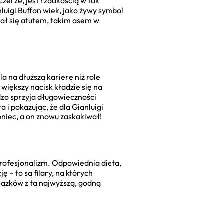
czerze, jest rzadkością w tak
luigi Buffon wiek, jako żywy symbol
tał się atutem, takim asem w
 na dłuższą karierę niż role
 większy nacisk kładzie się na
dzo sprzyja długowieczności
a i pokazując, że dla Gianluigi
koniec, a on znowu zaskakiwał!
rofesjonalizm. Odpowiednia dieta,
 – to są filary, na których
iązków z tą najwyższą, godną