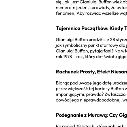
się, jaki jest Gianluigi Buffon wiek
numerem jeden, sprawiały, że pytan
fenomen. Aby rozwiać wszelkie wątp
Tajemnica Początków: Kiedy T
Gianluigi Buffon urodził się 28 styc
jak symboliczny punkt startowy dla j
Gianluigi Buffon, pytają fani? No wł
rok 1978 – rok, który dał światu giga
Rachunek Prosty, Efekt Niesam
Biorąc pod uwagę jego datę urodzenia
przez większość tej kariery Buffon 
imponującymi, prawda? Zwłaszcza b
dowód jego nieprawdopodobnej, wrę
Pożegnanie z Murawą: Czy Gig
Po ponad 28 latach, które upłynęły 