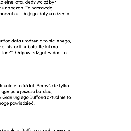
olejne lata, kiedy wciąż był
onu na sezon. To naprawdę
oczątku – do jego daty urodzenia.
Buffon data urodzenia to nic innego,
 historii futbolu. Ile lat ma
uffon?”. Odpowiedź, jak widać, to
tualnie to 46 lat. Pomyślcie tylko –
iągnięcia jeszcze bardziej
Gianluigiego Buffona aktualnie to
 mogę powiedzieć.
Gianluigi Buffon ogłosił przejście