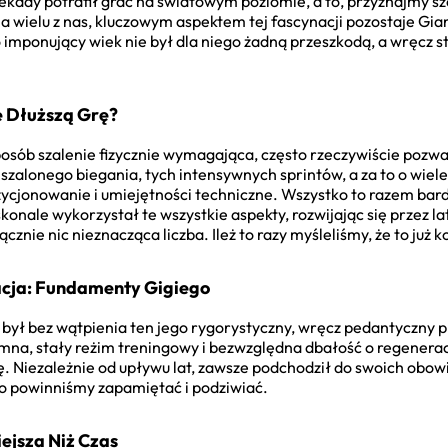
dekady potrafił grać na światowym poziomie, a to, przyznajmy sz
a wielu z nas, kluczowym aspektem tej fascynacji pozostaje Gian
o imponujący wiek nie był dla niego żadną przeszkodą, a wręcz s
e Dłuższą Grę?
osób szalenie fizycznie wymagająca, często rzeczywiście pozwala
szalonego biegania, tych intensywnych sprintów, a za to o wiele
ozycjonowanie i umiejętności techniczne. Wszystko to razem bar
skonale wykorzystał te wszystkie aspekty, rozwijając się przez lat
cznie nic nieznacząca liczba. Ileż to razy myśleliśmy, że to już 
acja: Fundamenty Gigiego
był bez wątpienia ten jego rygorystyczny, wręcz pedantyczny p
mna, stały reżim treningowy i bezwzględna dbałość o regenerację
 Niezależnie od upływu lat, zawsze podchodził do swoich obow
 co powinniśmy zapamiętać i podziwiać.
iejsza Niż Czas