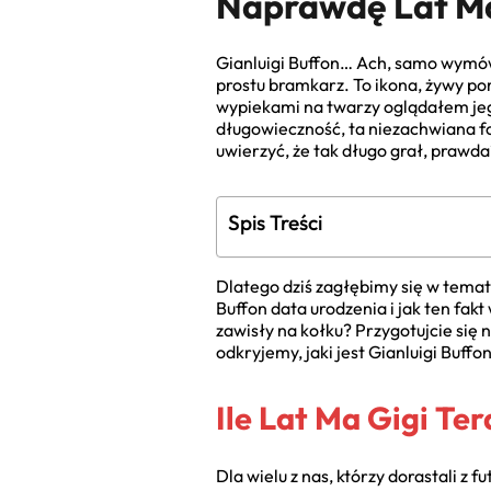
Naprawdę Lat M
Gianluigi Buffon… Ach, samo wymówi
prostu bramkarz. To ikona, żywy pom
wypiekami na twarzy oglądałem jego
długowieczność, ta niezachwiana f
uwierzyć, że tak długo grał, prawda
Spis Treści
Dlatego dziś zagłębimy się w temat,
Buffon data urodzenia i jak ten fak
zawisły na kołku? Przygotujcie się
odkryjemy, jaki jest Gianluigi Buffo
Ile Lat Ma Gigi T
Dla wielu z nas, którzy dorastali z