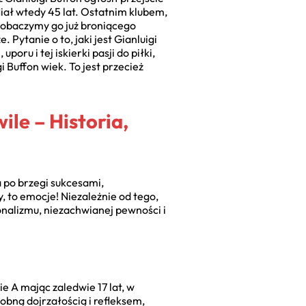
Miał wtedy 45 lat. Ostatnim klubem,
 zobaczymy go już broniącego
Pytanie o to, jaki jest Gianluigi
oru i tej iskierki pasji do piłki,
i Buffon wiek. To jest przecież
le – Historia,
 po brzegi sukcesami,
, to emocje! Niezależnie od tego,
onalizmu, niezachwianej pewności i
e A mając zaledwie 17 lat, w
obną dojrzałością i refleksem,