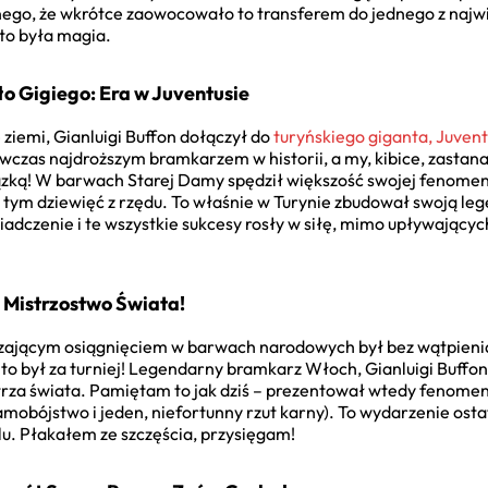
nego, że wkrótce zaowocowało to transferem do jednego z najwi
to była magia.
ło Gigiego: Era w Juventusie
ziemi, Gianluigi Buffon dołączył do
turyńskiego giganta, Juven
wczas najdroższym bramkarzem w historii, a my, kibice, zastana
iązką! W barwach Starej Damy spędził większość swojej fenomen
 tym dziewięć z rzędu. To właśnie w Turynie zbudował swoją lege
wiadczenie i te wszystkie sukcesy rosły w siłę, mimo upływających 
Mistrzostwo Świata!
szającym osiągnięciem w barwach narodowych był bez wątpieni
o był za turniej! Legendarny bramkarz Włoch, Gianluigi Buffon,
istrza świata. Pamiętam to jak dziś – prezentował wtedy fenom
amobójstwo i jeden, niefortunny rzut karny). To wydarzenie ost
lu. Płakałem ze szczęścia, przysięgam!