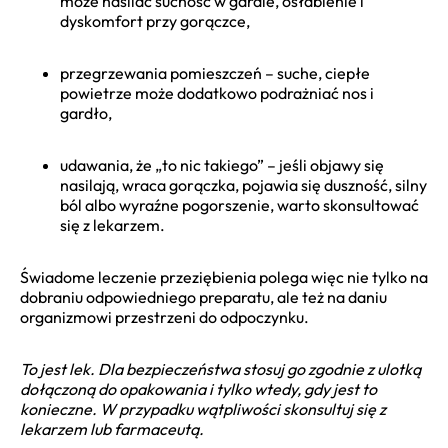
może nasilać suchość w gardle, osłabienie i
dyskomfort przy gorączce,
przegrzewania pomieszczeń – suche, ciepłe
powietrze może dodatkowo podrażniać nos i
gardło,
udawania, że „to nic takiego” – jeśli objawy się
nasilają, wraca gorączka, pojawia się duszność, silny
ból albo wyraźne pogorszenie, warto skonsultować
się z lekarzem.
Świadome leczenie przeziębienia polega więc nie tylko na
dobraniu odpowiedniego preparatu, ale też na daniu
organizmowi przestrzeni do odpoczynku.
To jest lek. Dla bezpieczeństwa stosuj go zgodnie z ulotką
dołączoną do opakowania i tylko wtedy, gdy jest to
konieczne. W przypadku wątpliwości skonsultuj się z
lekarzem lub farmaceutą.