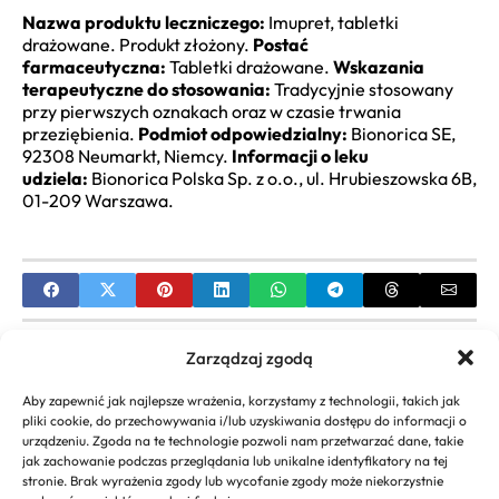
Nazwa produktu leczniczego:
Imupret, tabletki
drażowane. Produkt złożony.
Postać
farmaceutyczna:
Tabletki drażowane.
Wskazania
terapeutyczne do stosowania:
Tradycyjnie stosowany
przy pierwszych oznakach oraz w czasie trwania
przeziębienia.
Podmiot odpowiedzialny:
Bionorica SE,
92308 Neumarkt, Niemcy.
Informacji o leku
udziela:
Bionorica Polska Sp. z o.o., ul. Hrubieszowska 6B,
01-209 Warszawa.
PREVIOUS
Zarządzaj zgodą
Co to jest witamina J i na co pomaga? Poznaj jej
Aby zapewnić jak najlepsze wrażenia, korzystamy z technologii, takich jak
działanie
pliki cookie, do przechowywania i/lub uzyskiwania dostępu do informacji o
urządzeniu. Zgoda na te technologie pozwoli nam przetwarzać dane, takie
NEXT
jak zachowanie podczas przeglądania lub unikalne identyfikatory na tej
stronie. Brak wyrażenia zgody lub wycofanie zgody może niekorzystnie
Jaka jest najlepsza witamina d dla noworodka?