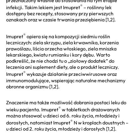
przeznaczony właśnie do stosowania na tym etapie
®
infekcji. Takim lekiem jest Imupret
– roślinny lek
dostępny bez recepty, stosowany przy pierwszych
oznakach oraz w czasie trwania przeziębienia [1,2].
®
Imupret
opiera się na kompozycji siedmiu roślin
leczniczych: ziela skrzypu, ziela krwawnika, korzenia
prawoślazu, liścia orzecha włoskiego, ziela mniszka
lekarskiego, kwiatu rumianku i kory dębu. Warto
podkreślić, że nie chodzi tu o „ziołowy dodatek” do
leczenia ani suplement diety, ale o produkt leczniczy.
®
Imupret
wykazuje działanie przeciwwirusowe oraz
immunomodulujące, wspierając naturalne mechanizmy
obronne organizmu [1,2].
Znaczenie ma także możliwość dobrania postaci leku do
®
wieku pacjenta. Imupret
w tabletkach drażowanych
można stosować u dzieci od 6. roku życia, młodzieży i
®
dorosłych, natomiast Imupret
N w kroplach doustnych –
u dzieci od 2. roku życia, młodzieży i dorosłych [1,2].