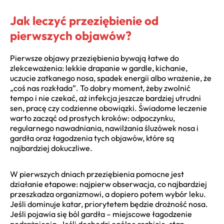
Jak leczyć przeziębienie od
pierwszych objawów?
Pierwsze objawy przeziębienia bywają łatwe do
zlekceważenia: lekkie drapanie w gardle, kichanie,
uczucie zatkanego nosa, spadek energii albo wrażenie, że
„coś nas rozkłada”. To dobry moment, żeby zwolnić
tempo i nie czekać, aż infekcja jeszcze bardziej utrudni
sen, pracę czy codzienne obowiązki. Świadome leczenie
warto zacząć od prostych kroków: odpoczynku,
regularnego nawadniania, nawilżania śluzówek nosa i
gardła oraz łagodzenia tych objawów, które są
najbardziej dokuczliwe.
W pierwszych dniach przeziębienia pomocne jest
działanie etapowe: najpierw obserwacja, co najbardziej
przeszkadza organizmowi, a dopiero potem wybór leku.
Jeśli dominuje katar, priorytetem będzie drożność nosa.
Jeśli pojawia się ból gardła – miejscowe łagodzenie
podrażnienia. Jeśli dochodzi ogólne rozbicie, stan