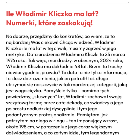
Ile Władimir Kliczko ma lat?
Numerki, które zaskakują!
No dobrze, przejdźmy do konkretów, bo wiem, że to
najbardziej Was ciekawi! Chcąc wiedzieć, Władimir
Kliczko ile ma lat w tej chwili, musimy zajrzeć w jego
metrykę. Data urodzenia Władimira Kliczki to 25 marca
1976 roku. Tak więc, moi drodzy, w obecnym, 2024 roku,
Władimir Kliczko ma dokładnie 48 lat. Brzmi to trochę
niewiarygodnie, prawda? Ta data to nie tylko informacja,
to klucz do zrozumienia, jak on potrafił tak długo
utrzymać się na szczycie w tak morderczej kategorii, jaką
jest waga ciężka. Pomyślcie tylko – pomimo tych,
powiedzmy, „słusznych” lat, Władimir zachował swoją
szczytową formę przez całe dekady, co świadczy o jego
po prostu nadludzkiej dyscyplinie i tym jego
pedantycznym profesjonalizmie. Pamiętam, jak
patrzyłem na niego w ringu – ten imponujący wzrost,
około 198 cm, w połączeniu z jego coraz większym
doświadczeniem, a co za tym idzie, tym legendarnym