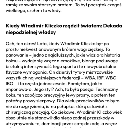
ramię ze swoim starszym bratem. To był początek czegoś
wielkiego, czułem to wtedy.
Kiedy Władimir Kliczko rządził światem: Dekada
niepodzielnej władzy
Och, ten okres! Lata, kiedy Władimir Kliczko był po
prostu niekwestionowanym królem wagi ciężkiej. To
panowanie – jedno z najdłuższych, jakie widziała historia
boksu – wydaje się wręcz niemożliwe, biorąc pod uwagę
brutalną intensywność tego sportu i te niewyobrażalne
fizyczne wymagania. On dzierżył tytuły mistrzowskie
wszystkich najważniejszych federacji – WBA, IBF, WBO i
IBO – i to często jednocześnie. Pamiętam, jak to
imponowało. Jego styl? Ach, to była poezja! Techniczny
boks, ten zabójczo precyzyjny lewy prosty, a potem ten
potężny prawy sierpowy. Dla wielu przeciwników to było
nie do rozgryzienia, istna pułapka, którą ustawiał z
chirurgiczną precyzją. Co ciekawe, Władimir Kliczko wiek
absolutnie nie stanowił dla niego żadnej przeszkody w
utrzymywaniu tej dominacji przez całą dekadę, a wręcz