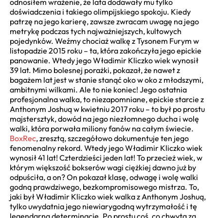
odnosiłem wrażenie, że lata dodawały mu tylko
doświadczenia i takiego olimpijskiego spokoju. Kiedy
patrzę na jego karierę, zawsze zwracam uwagę na jego
metrykę podczas tych najważniejszych, kultowych
pojedynków. Weźmy chociaż walkę z Tysonem Furym w
listopadzie 2015 roku – ta, która zakończyła jego epickie
panowanie. Wtedy jego Władimir Kliczko wiek wynosił
39 lat. Mimo bolesnej porażki, pokazał, że nawet z
bagażem lat jest w stanie stanąć oko w oko z młodszymi,
ambitnymi wilkami. Ale to nie koniec! Jego ostatnia
profesjonalna walka, to niezapomniane, epickie starcie z
Anthonym Joshuą w kwietniu 2017 roku – to był po prostu
majstersztyk, dowód na jego niezłomnego ducha i wolę
walki, która porwała miliony fanów na całym świecie.
BoxRec
, zresztą, szczegółowo dokumentuje ten jego
fenomenalny rekord. Wtedy jego Władimir Kliczko wiek
wynosił 41 lat! Czterdzieści jeden lat! To przecież wiek, w
którym większość bokserów wagi ciężkiej dawno już by
odpuściła, a on? On pokazał klasę, odwagę i wolę walki
godną prawdziwego, bezkompromisowego mistrza. To,
jaki był Władimir Kliczko wiek walka z Anthonym Joshuą,
tylko uwydatnia jego niewiarygodną wytrzymałość i tę
legendarną determinację. Po prostu coś, co chwyta za