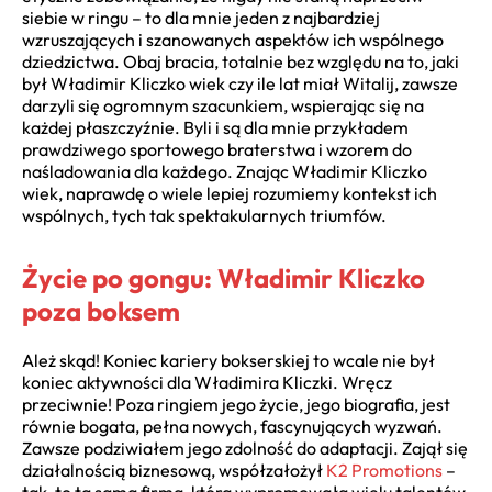
siebie w ringu – to dla mnie jeden z najbardziej
wzruszających i szanowanych aspektów ich wspólnego
dziedzictwa. Obaj bracia, totalnie bez względu na to, jaki
był Władimir Kliczko wiek czy ile lat miał Witalij, zawsze
darzyli się ogromnym szacunkiem, wspierając się na
każdej płaszczyźnie. Byli i są dla mnie przykładem
prawdziwego sportowego braterstwa i wzorem do
naśladowania dla każdego. Znając Władimir Kliczko
wiek, naprawdę o wiele lepiej rozumiemy kontekst ich
wspólnych, tych tak spektakularnych triumfów.
Życie po gongu: Władimir Kliczko
poza boksem
Ależ skąd! Koniec kariery bokserskiej to wcale nie był
koniec aktywności dla Władimira Kliczki. Wręcz
przeciwnie! Poza ringiem jego życie, jego biografia, jest
równie bogata, pełna nowych, fascynujących wyzwań.
Zawsze podziwiałem jego zdolność do adaptacji. Zajął się
działalnością biznesową, współzałożył
K2 Promotions
–
tak, to ta sama firma, która wypromowała wielu talentów