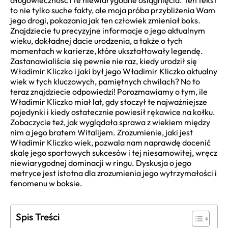
długowieczność i te niewiarygodne osiągnięcia. Ten tekst
to nie tylko suche fakty, ale moja próba przybliżenia Wam
jego drogi, pokazania jak ten człowiek zmieniał boks.
Znajdziecie tu precyzyjne informacje o jego aktualnym
wieku, dokładnej dacie urodzenia, a także o tych
momentach w karierze, które ukształtowały legendę.
Zastanawialiście się pewnie nie raz, kiedy urodził się
Władimir Kliczko i jaki był jego Władimir Kliczko aktualny
wiek w tych kluczowych, pamiętnych chwilach? No to
teraz znajdziecie odpowiedzi! Porozmawiamy o tym, ile
Władimir Kliczko miał lat, gdy stoczył te najważniejsze
pojedynki i kiedy ostatecznie powiesił rękawice na kołku.
Zobaczycie też, jak wyglądała sprawa z wiekiem między
nim a jego bratem Witalijem. Zrozumienie, jaki jest
Władimir Kliczko wiek, pozwala nam naprawdę docenić
skalę jego sportowych sukcesów i tej niesamowitej, wręcz
niewiarygodnej dominacji w ringu. Dyskusja o jego
metryce jest istotna dla zrozumienia jego wytrzymałości i
fenomenu w boksie.
Spis Treści