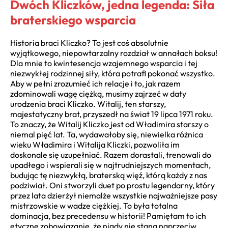
Dwóch Kliczków, jedna legenda: Siła
braterskiego wsparcia
Historia braci Kliczko? To jest coś absolutnie
wyjątkowego, niepowtarzalny rozdział w annałach boksu!
Dla mnie to kwintesencja wzajemnego wsparcia i tej
niezwykłej rodzinnej siły, która potrafi pokonać wszystko.
Aby w pełni zrozumieć ich relacje i to, jak razem
zdominowali wagę ciężką, musimy zajrzeć w daty
urodzenia braci Kliczko. Witalij, ten starszy,
majestatyczny brat, przyszedł na świat 19 lipca 1971 roku.
To znaczy, że Witalij Kliczko jest od Władimira starszy o
niemal pięć lat. Ta, wydawałoby się, niewielka różnica
wieku Władimira i Witalija Kliczki, pozwoliła im
doskonale się uzupełniać. Razem dorastali, trenowali do
upadłego i wspierali się w najtrudniejszych momentach,
budując tę niezwykłą, braterską więź, którą każdy z nas
podziwiał. Oni stworzyli duet po prostu legendarny, który
przez lata dzierżył niemalże wszystkie najważniejsze pasy
mistrzowskie w wadze ciężkiej. To była totalna
dominacja, bez precedensu w historii! Pamiętam to ich
etyczne zobowiązanie, że nigdy nie staną naprzeciw