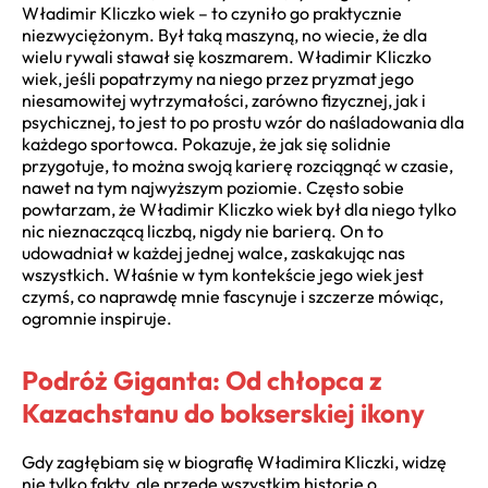
Władimir Kliczko wiek – to czyniło go praktycznie
niezwyciężonym. Był taką maszyną, no wiecie, że dla
wielu rywali stawał się koszmarem. Władimir Kliczko
wiek, jeśli popatrzymy na niego przez pryzmat jego
niesamowitej wytrzymałości, zarówno fizycznej, jak i
psychicznej, to jest to po prostu wzór do naśladowania dla
każdego sportowca. Pokazuje, że jak się solidnie
przygotuje, to można swoją karierę rozciągnąć w czasie,
nawet na tym najwyższym poziomie. Często sobie
powtarzam, że Władimir Kliczko wiek był dla niego tylko
nic nieznaczącą liczbą, nigdy nie barierą. On to
udowadniał w każdej jednej walce, zaskakując nas
wszystkich. Właśnie w tym kontekście jego wiek jest
czymś, co naprawdę mnie fascynuje i szczerze mówiąc,
ogromnie inspiruje.
Podróż Giganta: Od chłopca z
Kazachstanu do bokserskiej ikony
Gdy zagłębiam się w biografię Władimira Kliczki, widzę
nie tylko fakty, ale przede wszystkim historię o