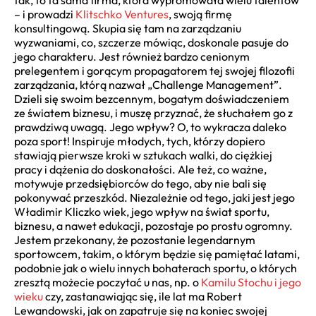
– i prowadzi
Klitschko Ventures
, swoją firmę
konsultingową. Skupia się tam na zarządzaniu
wyzwaniami, co, szczerze mówiąc, doskonale pasuje do
jego charakteru. Jest również bardzo cenionym
prelegentem i gorącym propagatorem tej swojej filozofii
zarządzania, którą nazwał „Challenge Management”.
Dzieli się swoim bezcennym, bogatym doświadczeniem
ze światem biznesu, i muszę przyznać, że słuchałem go z
prawdziwą uwagą. Jego wpływ? O, to wykracza daleko
poza sport! Inspiruje młodych, tych, którzy dopiero
stawiają pierwsze kroki w sztukach walki, do ciężkiej
pracy i dążenia do doskonałości. Ale też, co ważne,
motywuje przedsiębiorców do tego, aby nie bali się
pokonywać przeszkód. Niezależnie od tego, jaki jest jego
Władimir Kliczko wiek, jego wpływ na świat sportu,
biznesu, a nawet edukacji, pozostaje po prostu ogromny.
Jestem przekonany, że pozostanie legendarnym
sportowcem, takim, o którym będzie się pamiętać latami,
podobnie jak o wielu innych bohaterach sportu, o których
zresztą możecie poczytać u nas, np. o
Kamilu Stochu i jego
wieku
czy, zastanawiając się, ile lat ma Robert
Lewandowski, jak on zapatruje się na koniec swojej