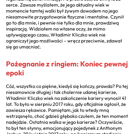
serce. Zawsze myślałem, że jego aktualny wiek w
momencie tamtej walki był żywym dowodem na jego
niesamowite przygotowanie fizyczne i mentalne. Czynił
go to dla mnie, i pewnie nie tylko dla mnie, prawdziwą
inspiracją. Widziałem na własne oczy, że mimo
upływającego czasu, Władimir Kliczko wiek nie
ograniczył jego możliwości – wręcz przeciwnie, zdawał
się go umacniać.
Pożegnanie z ringiem: Koniec pewnej
epoki
Cóż, wszystko co piękne, kiedyś się kończy, prawda? Po tej
niesamowicie długiej i tak cholernie udanej karierze,
Władimir Kliczko wiek na zakończenie kariery wynosił 41
lat. To było w sierpniu 2017 roku, gdy oficjalnie ogłosił, że
zawiesza rękawice. Pamiętam, jak to wtedy mną
wstrząsnęło, choć gdzieś głęboko czułem, że ten moment
nadejdzie. Ostatnia walka w jego karierze? Oczywiście,
to był ten słynny, emocjonujący pojedynek z Anthonym
Joshuą, 29 kwietnia 2017 roku, na ikonicznym stadionie