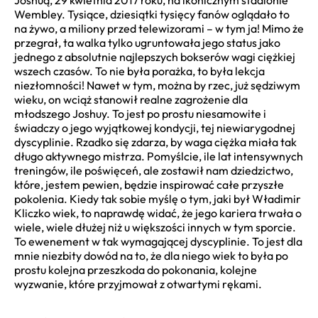
Wembley. Tysiące, dziesiątki tysięcy fanów oglądało to
na żywo, a miliony przed telewizorami – w tym ja! Mimo że
przegrał, ta walka tylko ugruntowała jego status jako
jednego z absolutnie najlepszych bokserów wagi ciężkiej
wszech czasów. To nie była porażka, to była lekcja
niezłomności! Nawet w tym, można by rzec, już sędziwym
wieku, on wciąż stanowił realne zagrożenie dla
młodszego Joshuy. To jest po prostu niesamowite i
świadczy o jego wyjątkowej kondycji, tej niewiarygodnej
dyscyplinie. Rzadko się zdarza, by waga ciężka miała tak
długo aktywnego mistrza. Pomyślcie, ile lat intensywnych
treningów, ile poświęceń, ale zostawił nam dziedzictwo,
które, jestem pewien, będzie inspirować całe przyszłe
pokolenia. Kiedy tak sobie myślę o tym, jaki był Władimir
Kliczko wiek, to naprawdę widać, że jego kariera trwała o
wiele, wiele dłużej niż u większości innych w tym sporcie.
To ewenement w tak wymagającej dyscyplinie. To jest dla
mnie niezbity dowód na to, że dla niego wiek to była po
prostu kolejna przeszkoda do pokonania, kolejne
wyzwanie, które przyjmował z otwartymi rękami.