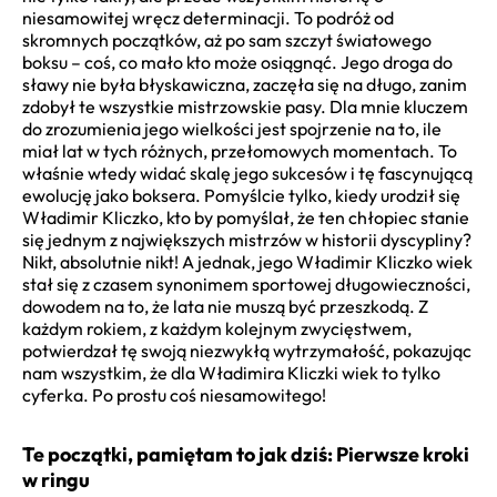
niesamowitej wręcz determinacji. To podróż od
skromnych początków, aż po sam szczyt światowego
boksu – coś, co mało kto może osiągnąć. Jego droga do
sławy nie była błyskawiczna, zaczęła się na długo, zanim
zdobył te wszystkie mistrzowskie pasy. Dla mnie kluczem
do zrozumienia jego wielkości jest spojrzenie na to, ile
miał lat w tych różnych, przełomowych momentach. To
właśnie wtedy widać skalę jego sukcesów i tę fascynującą
ewolucję jako boksera. Pomyślcie tylko, kiedy urodził się
Władimir Kliczko, kto by pomyślał, że ten chłopiec stanie
się jednym z największych mistrzów w historii dyscypliny?
Nikt, absolutnie nikt! A jednak, jego Władimir Kliczko wiek
stał się z czasem synonimem sportowej długowieczności,
dowodem na to, że lata nie muszą być przeszkodą. Z
każdym rokiem, z każdym kolejnym zwycięstwem,
potwierdzał tę swoją niezwykłą wytrzymałość, pokazując
nam wszystkim, że dla Władimira Kliczki wiek to tylko
cyferka. Po prostu coś niesamowitego!
Te początki, pamiętam to jak dziś: Pierwsze kroki
w ringu