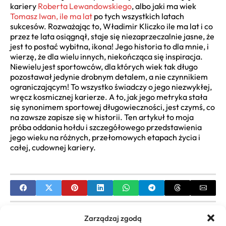
kariery
Roberta Lewandowskiego
, albo jaki ma wiek
Tomasz Iwan, ile ma lat
po tych wszystkich latach
sukcesów. Rozważając to, Władimir Kliczko ile ma lat i co
przez te lata osiągnął, staje się niezaprzeczalnie jasne, że
jest to postać wybitna, ikona! Jego historia to dla mnie, i
wierzę, że dla wielu innych, niekończąca się inspiracja.
Niewielu jest sportowców, dla których wiek tak długo
pozostawał jedynie drobnym detalem, a nie czynnikiem
ograniczającym! To wszystko świadczy o jego niezwykłej,
wręcz kosmicznej karierze. A to, jak jego metryka stała
się synonimem sportowej długowieczności, jest czymś, co
na zawsze zapisze się w historii. Ten artykuł to moja
próba oddania hołdu i szczegółowego przedstawienia
jego wieku na różnych, przełomowych etapach życia i
całej, cudownej kariery.
PREVIOUS
Zarządzaj zgodą