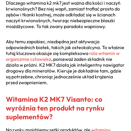
Dlaczego witamina k2 mk7 jest ważna dla kości i naczyń
krwionośnych? Bez niej wapń, zamiast trafiać prosto do
zębów i tkanki kostnej, może odkładać się w ścianach
naczyń krwionośnych, tworząc niebezpieczne blaszki
miażdżycowe. To tak zwany paradoks wapniowy.
Aby temu zapobiec, niezbędna jest aktywacja
odpowiednich białek, takich jak osteokalcyna. To właśnie
tutaj kluczowa okazuje się kompleksowa
rola witamin w
organizmie człowieka
, ponieważ żaden składnik nie
działa w próżni. K2 MK7 działa jak inteligentny nawigator
drogowy dla minerałów. Kieruje je dokładnie tam, gdzie
są potrzebne, chroniąc jednocześnie układ krążenia
przed zwapnieniem.
Witamina K2 MK7 Visanto: co
wyróżnia ten produkt na rynku
suplementów?
Na rynku znajdziemy setki produktów, ale
witaminy