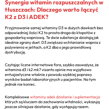
Synergia witamin rozpuszczalnych w
tłuszczach: Dlaczego warto łączyć
K2 z D3 i ADEK?
Przyjmowanie samej witaminy D3 w dużych dawkach bez
odpowiedniej ilości K2 to prosta droga do kłopotów z
gospodarką wapniową. Te dwie substancje działają jak
idealnie zgrany duet. D3 zwiększa wchłanianie wapnia z
pożywienia w jelitach, a K2 dba o jego prawidłową
dystrybucję.
Czytając liczne internetowe fora, szybko zauważysz, że
witamina d3 i k2 mk7 visanto opinie ma wyjątkowo
entuzjastyczne właśnie z powodu szybkiej poprawy
wyników badań laboratoryjnych u pacjentów. Na tym
jednak nie koniec.
Kompleksowe
witaminy adek działanie i suplementacja
których są kluczem do zachowania witalności, wykazują
jeszcze silniejsze działanie, gdy występują razem.