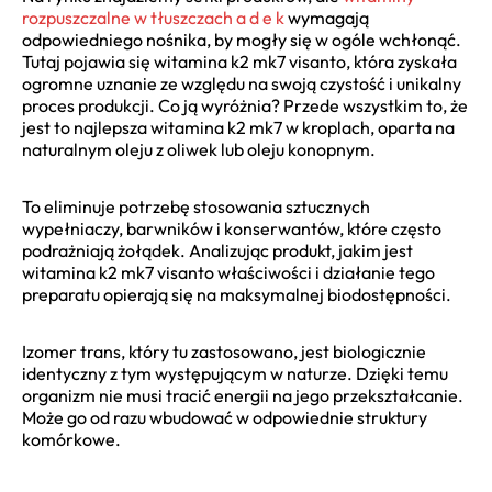
rozpuszczalne w tłuszczach a d e k
wymagają
odpowiedniego nośnika, by mogły się w ogóle wchłonąć.
Tutaj pojawia się witamina k2 mk7 visanto, która zyskała
ogromne uznanie ze względu na swoją czystość i unikalny
proces produkcji. Co ją wyróżnia? Przede wszystkim to, że
jest to najlepsza witamina k2 mk7 w kroplach, oparta na
naturalnym oleju z oliwek lub oleju konopnym.
To eliminuje potrzebę stosowania sztucznych
wypełniaczy, barwników i konserwantów, które często
podrażniają żołądek. Analizując produkt, jakim jest
witamina k2 mk7 visanto właściwości i działanie tego
preparatu opierają się na maksymalnej biodostępności.
Izomer trans, który tu zastosowano, jest biologicznie
identyczny z tym występującym w naturze. Dzięki temu
organizm nie musi tracić energii na jego przekształcanie.
Może go od razu wbudować w odpowiednie struktury
komórkowe.