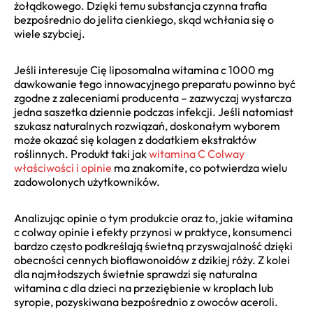
żołądkowego. Dzięki temu substancja czynna trafia
bezpośrednio do jelita cienkiego, skąd wchłania się o
wiele szybciej.
Jeśli interesuje Cię liposomalna witamina c 1000 mg
dawkowanie tego innowacyjnego preparatu powinno być
zgodne z zaleceniami producenta – zazwyczaj wystarcza
jedna saszetka dziennie podczas infekcji. Jeśli natomiast
szukasz naturalnych rozwiązań, doskonałym wyborem
może okazać się kolagen z dodatkiem ekstraktów
roślinnych. Produkt taki jak
witamina C Colway
właściwości i opinie
ma znakomite, co potwierdza wielu
zadowolonych użytkowników.
Analizując opinie o tym produkcie oraz to, jakie witamina
c colway opinie i efekty przynosi w praktyce, konsumenci
bardzo często podkreślają świetną przyswajalność dzięki
obecności cennych bioflawonoidów z dzikiej róży. Z kolei
dla najmłodszych świetnie sprawdzi się naturalna
witamina c dla dzieci na przeziębienie w kroplach lub
syropie, pozyskiwana bezpośrednio z owoców aceroli.