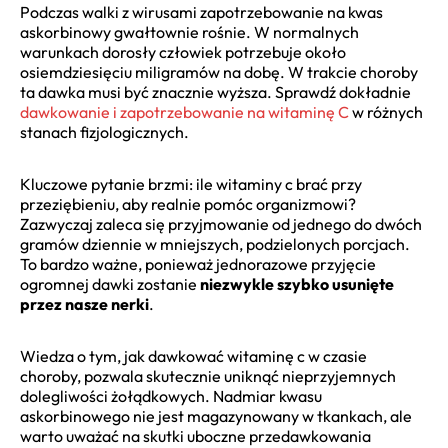
Podczas walki z wirusami zapotrzebowanie na kwas
askorbinowy gwałtownie rośnie. W normalnych
warunkach dorosły człowiek potrzebuje około
osiemdziesięciu miligramów na dobę. W trakcie choroby
ta dawka musi być znacznie wyższa. Sprawdź dokładnie
dawkowanie i zapotrzebowanie na witaminę C
w różnych
stanach fizjologicznych.
Kluczowe pytanie brzmi: ile witaminy c brać przy
przeziębieniu, aby realnie pomóc organizmowi?
Zazwyczaj zaleca się przyjmowanie od jednego do dwóch
gramów dziennie w mniejszych, podzielonych porcjach.
To bardzo ważne, ponieważ jednorazowe przyjęcie
ogromnej dawki zostanie
niezwykle szybko usunięte
przez nasze nerki
.
Wiedza o tym, jak dawkować witaminę c w czasie
choroby, pozwala skutecznie uniknąć nieprzyjemnych
dolegliwości żołądkowych. Nadmiar kwasu
askorbinowego nie jest magazynowany w tkankach, ale
warto uważać na skutki uboczne przedawkowania