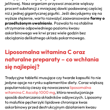
jelitowej. Nasz organizm przyswoi znacznie większy
procent substancji z mniejszej dawki podawanej częściej
niż z jednej gigantycznej pigułki. Jeśli decydujemy się na
wyższe stężenie, warto rozważyć zaawansowane
formy o
przedłużonym uwalnianiu
. Pozwala to na stabilne
utrzymanie odpowiedniego poziomu kwasu
askorbinowego we krwi przez wiele godzin bez
obciążania delikatnego układu pokarmowego.
Liposomalna witamina C oraz
naturalne preparaty – co wchłania
się najlepiej?
Tradycyjne tabletki musujące czy twarde kapsułki to nie
jedyne opcje na rynku suplementów diety. Coraz większą
popularnością cieszy się nowoczesna
liposomalna
witamina C Ascolip 1000 mg
, która rewolucjonizuje
sposób dostarczania składników odżywczych. Liposomy
to malutkie pęcherzyki lipidowe chroniące kwas
askorbinowy przed destrukcyjnym działaniem kwasu