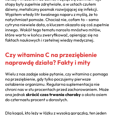
stopy były zupełnie zdrętwiałe, a w ustach czułem
dziwny, metaliczny posmak rozwijającej się infekcji.
Wypiłem wtedy litr kwaśnego naparu z myślą, że to
natychmiast pomoże. Chociaż nie, cofam to – sama
cytryna niewiele dała, a kluczem okazało się coś zupełnie
innego. Wokół tego tematu narosło mnóstwo mitów,
które warto w końcu zweryfikować, opierając się na
faktach naukowych i rzetelnej wiedzy medycznej.
Czy witamina C na przeziębienie
naprawdę działa? Fakty i mity
Wielu z nas zadaje sobie pytanie, czy witamina c pomaga
na przeziębienie, gdy tylko poczujemy pierwsze
osłabienie organizmu. Regularna suplementacja nie
chroni nas w stu procentach przed zachorowaniem. Może
ona jednak
skrócić czas trwania choroby
o około osiem
do czternastu procent u dorosłych.
Dla kogoś, kto leży w łóżku z wysoką gorączką, ten jeden