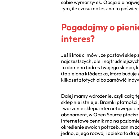
sobie wymarzyłeś. Opcja dla najwięk
tym, ile czasu możesz na to poświęc
Pogadajmy o pienią
interes?
Jeśli ktoś ci mówi, że postawi sklep
najczęstszych, ale i najtrudniejszy
to domena (adres twojego sklepu, kil
(ta zielona kłódeczka, która buduje
kilkaset złotych albo zamówić indyw
Dalej mamy wdrożenie, czyli całą t
sklep nie istnieje. Bramki płatności
tworzenie sklepu internetowego z i
abonament, w Open Source płacisz z
internetowe cennik ma na poziomie 5
określenie swoich potrzeb, zanim z
jedno, a jego rozwój i opieka to drug