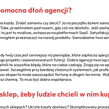
pomocna dłoń agencji?
yba każdy. Zrobić samemu czy zlecić? Ja na początku byłem sam
ube, przeklinałem pod nosem, gdy coś nie działało. Jeśli zastan
to jest to możliwe, zwłaszcza na platformach SaaS. Satysfakcj
e mogłem przeznaczyć na rozwój produktu. Samodzielne tworze
 twój czas jest cenniejszy niż pieniądze, które zapłacisz specja
nego projektu i zaawansowanych funkcji. Dobra agencja tworząca
nili te wszystkie błędy, które na ciebie czekają. Znają się na o
edawał. Szczególnie przy bardziej złożonych systemach, jak pro
eksperta może zaoszczędzić fortunę w długim terminie. Wybie
jesz chemię. To musi być dobra współpraca.
sklep, żeby ludzie chcieli w nim 
 innych sklepach? Ukryte koszty dostawy? Skomplikowany proces