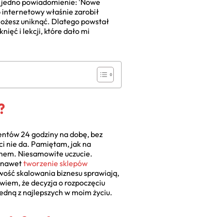
 i jedno powiadomienie: 'Nowe
p internetowy właśnie zarobił
możesz uniknąć. Dlatego powstał
ięć i lekcji, które dało mi
?
ientów 24 godziny na dobę, bez
ci nie da. Pamiętam, jak na
ranem. Niesamowite uczucie.
o nawet
tworzenie sklepów
iwość skalowania biznesu sprawiają,
ś wiem, że decyzja o rozpoczęciu
edną z najlepszych w moim życiu.