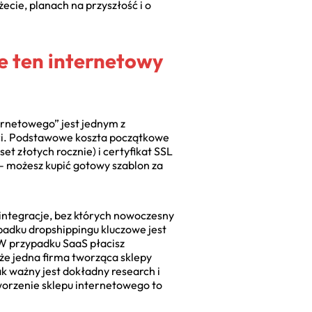
ecie, planach na przyszłość i o
je ten internetowy
nternetowego” jest jednym z
zęści. Podstawowe koszta początkowe
et złotych rocznie) i certyfikat SSL
– możesz kupić gotowy szablon za
 integracje, bez których nowoczesny
ypadku dropshippingu kluczowe jest
 W przypadku SaaS płacisz
 że jedna firma tworząca sklepy
ak ważny jest dokładny research i
tworzenie sklepu internetowego to