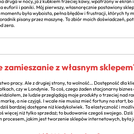
na druga w nocy, ja z kubkiem trzeciej kawy, wpatrzony w ekran
 euforii i paniki. Mój pierwszy, własnoręcznie postawiony skle
 momentu była wyboista, pełna błędów i frustracji, których ty 
 poradnik pisany przez maszynę. To zbiór moich doświadczeń, potkn
d zera.
łe zamieszanie z własnym sklepem
stwo pracy. Ale z drugiej strony, ta wolność… Dostępność dla kl
łkach, czy w Londynie. To coś, czego żaden stacjonarny biznes 
widziałem, że ludzie przeglądają moje produkty o trzeciej nad 
markę, a nie czyjąś. I wcale nie musisz mieć fortuny na start, b
 dziś bardziej dostępne niż kiedykolwiek. Ta elastyczność i możl
 coś więcej niż tylko sprzedaż; to budowanie czegoś swojego. Dzi
 procesem, jakim jest tworzenie sklepów internetowych, była j