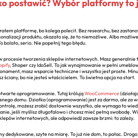
ko postawić? Wybór platformy to
rałem platformę, bo kolega polecił. Bez researchu, bez zastano
nalizacji produktu, okazało się, że to niemożliwe. Albo możliwe,
 bolało, serio. Nie popełnij tego błędu.
 procesie tworzenia sklepów internetowych. Masz generalnie t
opify
, Shoper czy IdoSell. To jak wynajmowanie w pełni umeb
abonament, masz wsparcie techniczne i wszystko jest proste. Mi
sz ściany, bo nie jesteś właścicielem. To świetna opcja na start.
 otwarte oprogramowanie. Tutaj królują
WooCommerce
(działaj
nego domu. Działka (oprogramowanie) jest za darmo, ale za wsz
ontrolę, możesz zrobić dosłownie wszystko, ale wymaga to wied
zanie, jeśli myślisz długofalowo i chcesz mieć pełną swobodę. Wi
klepów internetowych, ale odpowiedź zawsze brzmi: to zależy.
rmy dedykowane, szyte na miarę. To już nie dom, to pałac. Drogo,