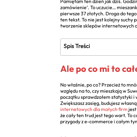
Pamiętam ten dzień jak dziś. Godzi
zamówienie’. To uczucie… mieszanka
pierwsze 37 złotych. Droga do tego
ten tekst. To nie jest kolejny suchy
tworzenie sklepów internetowych o
Spis Treści
Ale po co mi to ca
No właśnie, po co? Przecież to mnó
względu na to, czy mieszkają w Suwa
początku sprawdzałem statystyki i 
Zwiększasz zasięg, budujesz własną 
internetowych dla małych firm
jest
że cały ten trud jest tego wart. To
przygody z e-commerce i całym tym