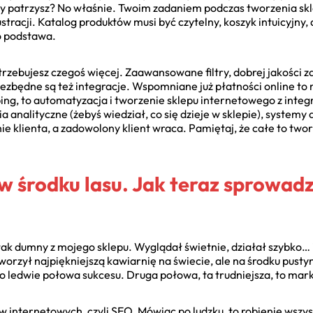
tóry patrzysz? No właśnie. Twoim zadaniem podczas tworzenia sk
tracji. Katalog produktów musi być czytelny, koszyk intuicyjny, 
o podstawa.
zebujesz czegoś więcej. Zaawansowane filtry, dobrej jakości zdj
będne są też integracje. Wspomniane już płatności online to m
ping, to automatyzacja i tworzenie sklepu internetowego z integ
 analityczne (żebyś wiedział, co się dzieje w sklepie), systemy
ie klienta, a zadowolony klient wraca. Pamiętaj, że całe to tw
 środku lasu. Jak teraz sprowadz
 tak dumny z mojego sklepu. Wyglądał świetnie, działał szybko… i
tworzył najpiękniejszą kawiarnię na świecie, ale na środku pust
 ledwie połowa sukcesu. Druga połowa, ta trudniejsza, to mark
w internetowych, czyli SEO. Mówiąc po ludzku, to robienie wszys