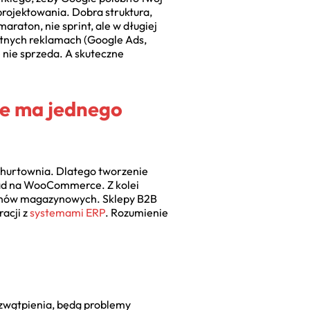
projektowania. Dobra struktura,
raton, nie sprint, ale w długiej
atnych reklamach (Google Ads,
 nie sprzeda. A skuteczne
ie ma jednego
ża hurtownia. Dlatego tworzenie
kład na WooCommerce. Z kolei
tanów magazynowych. Sklepy B2B
acji z
systemami ERP
. Rozumienie
 zwątpienia, będą problemy