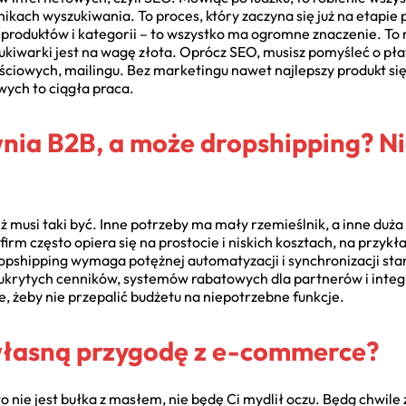
ikach wyszukiwania. To proces, który zaczyna się już na etapie 
produktów i kategorii – to wszystko ma ogromne znaczenie. To ma
kiwarki jest na wagę złota. Oprócz SEO, musisz pomyśleć o pł
iowych, mailingu. Bez marketingu nawet najlepszy produkt się
ych to ciągła praca.
wnia B2B, a może dropshipping? N
 też musi taki być. Inne potrzeby ma mały rzemieślnik, a inne du
irm często opiera się na prostocie i niskich kosztach, na przy
opshipping wymaga potężnej automatyzacji i synchronizacji s
: ukrytych cenników, systemów rabatowych dla partnerów i integr
we, żeby nie przepalić budżetu na niepotrzebne funkcje.
własną przygodę z e-commerce?
 nie jest bułka z masłem, nie będę Ci mydlił oczu. Będą chwile