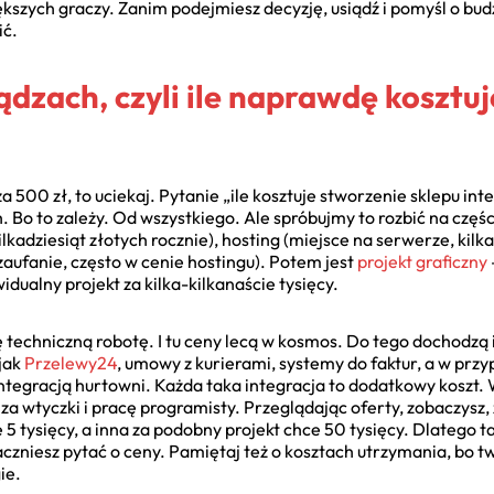
szych graczy. Zanim podejmiesz decyzję, usiądź i pomyśl o budż
ić.
dzach, czyli ile naprawdę kosztu
 za 500 zł, to uciekaj. Pytanie „ile kosztuje stworzenie sklepu i
ch. Bo to zależy. Od wszystkiego. Ale spróbujmy to rozbić na c
kadziesiąt złotych rocznie), hosting (miejsce na serwerze, kilkas
 zaufanie, często w cenie hostingu). Potem jest
projekt graficzny
idualny projekt za kilka-kilkanaście tysięcy.
ę techniczną robotę. I tu ceny lecą w kosmos. Do tego dochodzą
 jak
Przelewy24
, umowy z kurierami, systemy do faktur, a w prz
ntegracją hurtowni. Każda taka integracja to dodatkowy koszt.
a wtyczki i pracę programisty. Przeglądając oferty, zobaczysz,
 tysięcy, a inna za podobny projekt chce 50 tysięcy. Dlatego t
aczniesz pytać o ceny. Pamiętaj też o kosztach utrzymania, bo 
ie.