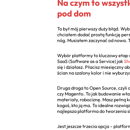
Na czym to wszyst
pod dom
To był mój pierwszy duży błąd. Wyb
chciałem dodać prostą funkcję perso
nóg. Musiałem zaczynać od nowa. To
Wybór platformy to kluczowy etap w
SaaS (Software as a Service) jak
Sh
się i działasz. Płacisz miesięczny 
ścian na szalony kolor i nie wyburzy
Druga droga to Open Source, czyli
czy Magento. To jak budowanie włas
materiały, robociznę. Masz pełną k
kogoś, kto ją ma. To idealne rozwią
najlepsza platforma do tworzenia s
Jest jeszcze trzecia opcja – platfo