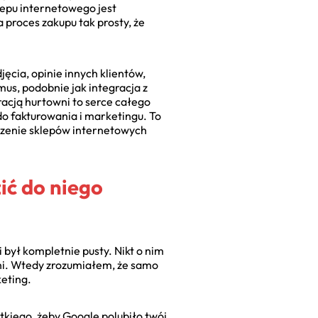
lepu internetowego jest
a proces zakupu tak prosty, że
ęcia, opinie innych klientów,
us, podobnie jak integracja z
racją hurtowni to serce całego
 do fakturowania i marketingu. To
orzenie sklepów internetowych
ić do niego
 był kompletnie pusty. Nikt o nim
yni. Wtedy zrozumiałem, że samo
eting.
tkiego, żeby Google polubiło twój