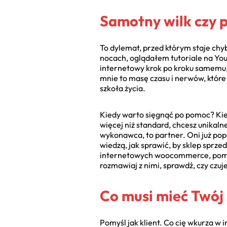
Samotny wilk czy 
To dylemat, przed którym staje ch
nocach, oglądałem tutoriale na YouT
internetowy krok po kroku samemu, 
mnie to masę czasu i nerwów, któr
szkoła życia.
Kiedy warto sięgnąć po pomoc? Kiedy
więcej niż standard, chcesz unikal
wykonawca, to partner. Oni już popeł
wiedzą, jak sprawić, by sklep sprz
internetowych woocommerce, pomoc 
rozmawiaj z nimi, sprawdź, czy czu
Co musi mieć Twój 
Pomyśl jak klient. Co cię wkurza w