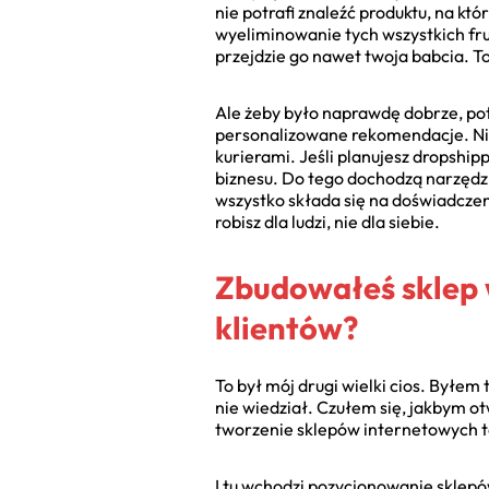
nie potrafi znaleźć produktu, na k
wyeliminowanie tych wszystkich frus
przejdzie go nawet twoja babcia. T
Ale żeby było naprawdę dobrze, potr
personalizowane rekomendacje. Niez
kurierami. Jeśli planujesz dropship
biznesu. Do tego dochodzą narzędzia
wszystko składa się na doświadczen
robisz dla ludzi, nie dla siebie.
Zbudowałeś sklep w
klientów?
To był mój drugi wielki cios. Byłem
nie wiedział. Czułem się, jakbym o
tworzenie sklepów internetowych to
I tu wchodzi pozycjonowanie sklepó