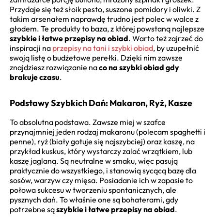
Przydaje się też słoik pesto, suszone pomidory i oliwki. Z
takim arsenałem naprawdę trudno jest polec w walce z
głodem. Te produkty to baza, z której powstaną najlepsze
szybkie i łatwe przepisy na obiad
. Warto też zajrzeć do
inspiracji na
przepisy na tani i szybki obiad
, by uzupełnić
swoją listę o budżetowe perełki. Dzięki nim zawsze
znajdziesz rozwiązanie na
co na szybki obiad gdy
brakuje czasu
.
Podstawy Szybkich Dań: Makaron, Ryż, Kasze
To absolutna podstawa. Zawsze miej w szafce
przynajmniej jeden rodzaj makaronu (polecam spaghetti i
penne), ryż (biały gotuje się najszybciej) oraz kaszę, na
przykład kuskus, który wystarczy zalać wrzątkiem, lub
kaszę jaglaną. Są neutralne w smaku, więc pasują
praktycznie do wszystkiego, i stanowią sycącą bazę dla
sosów, warzyw czy mięsa. Posiadanie ich w zapasie to
połowa sukcesu w tworzeniu spontanicznych, ale
pysznych dań. To właśnie one są bohaterami, gdy
potrzebne są
szybkie i łatwe przepisy na obiad
.