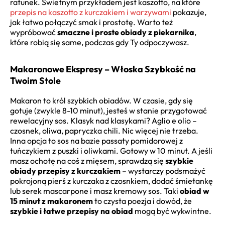
ratunek. Świetnym przykładem jest kaszotto, na które
przepis na kaszotto z kurczakiem i warzywami
pokazuje,
jak łatwo połączyć smak i prostotę. Warto też
wypróbować
smaczne i proste obiady z piekarnika
,
które robią się same, podczas gdy Ty odpoczywasz.
Makaronowe Ekspresy – Włoska Szybkość na
Twoim Stole
Makaron to król szybkich obiadów. W czasie, gdy się
gotuje (zwykle 8-10 minut), jesteś w stanie przygotować
rewelacyjny sos. Klasyk nad klasykami? Aglio e olio –
czosnek, oliwa, papryczka chili. Nic więcej nie trzeba.
Inna opcja to sos na bazie passaty pomidorowej z
tuńczykiem z puszki i oliwkami. Gotowy w 10 minut. A jeśli
masz ochotę na coś z mięsem, sprawdzą się
szybkie
obiady przepisy z kurczakiem
– wystarczy podsmażyć
pokrojoną pierś z kurczaka z czosnkiem, dodać śmietankę
lub serek mascarpone i masz kremowy sos. Taki
obiad w
15 minut z makaronem
to czysta poezja i dowód, że
szybkie i łatwe przepisy na obiad
mogą być wykwintne.