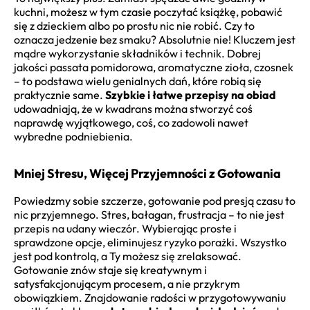
kuchni, możesz w tym czasie poczytać książkę, pobawić
się z dzieckiem albo po prostu nic nie robić. Czy to
oznacza jedzenie bez smaku? Absolutnie nie! Kluczem jest
mądre wykorzystanie składników i technik. Dobrej
jakości passata pomidorowa, aromatyczne zioła, czosnek
– to podstawa wielu genialnych dań, które robią się
praktycznie same.
Szybkie i łatwe przepisy na obiad
udowadniają, że w kwadrans można stworzyć coś
naprawdę wyjątkowego, coś, co zadowoli nawet
wybredne podniebienia.
Mniej Stresu, Więcej Przyjemności z Gotowania
Powiedzmy sobie szczerze, gotowanie pod presją czasu to
nic przyjemnego. Stres, bałagan, frustracja – to nie jest
przepis na udany wieczór. Wybierając proste i
sprawdzone opcje, eliminujesz ryzyko porażki. Wszystko
jest pod kontrolą, a Ty możesz się zrelaksować.
Gotowanie znów staje się kreatywnym i
satysfakcjonującym procesem, a nie przykrym
obowiązkiem. Znajdowanie radości w przygotowywaniu