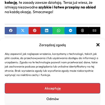
kolację
, te zasady zawsze działają. Teraz już wiesz, że
istnieją niezawodne
szybkie i łatwe przepisy na obiad
na każdą okazję. Smacznego!
PREVIOUS
Zarządzaj zgodą
Przepis na kapuśniak na żeberkach – tradycyjny
Aby zapewnić jak najlepsze wrażenia, korzystamy z technologii, takich jak
smak w Twoim domu
pliki cookie, do przechowywania i/lub uzyskiwania dostępu do informacji o
urządzeniu. Zgoda na te technologie pozwoli nam przetwarzać dane, takie
NEXT
jak zachowanie podczas przeglądania lub unikalne identyfikatory na tej
stronie. Brak wyrażenia zgody lub wycofanie zgody może niekorzystnie
Przepisy Parkowania na Ulicy: Kompleksowy
wpłynąć na niektóre cechy i funkcje.
Poradnik Kierowcy
Akceptuję
Odmów
Copyright 2026. All rights
Polityka
reserved powered by