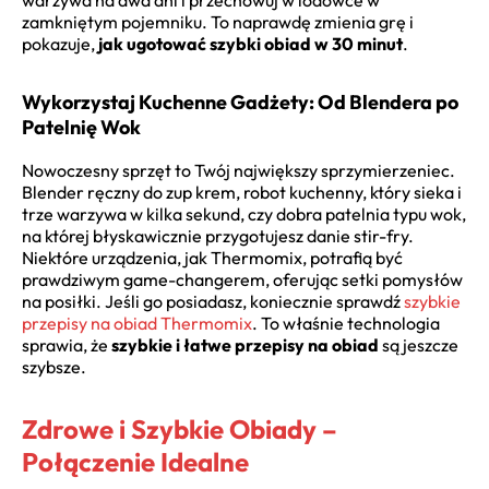
warzywa na dwa dni i przechowuj w lodówce w
zamkniętym pojemniku. To naprawdę zmienia grę i
pokazuje,
jak ugotować szybki obiad w 30 minut
.
Wykorzystaj Kuchenne Gadżety: Od Blendera po
Patelnię Wok
Nowoczesny sprzęt to Twój największy sprzymierzeniec.
Blender ręczny do zup krem, robot kuchenny, który sieka i
trze warzywa w kilka sekund, czy dobra patelnia typu wok,
na której błyskawicznie przygotujesz danie stir-fry.
Niektóre urządzenia, jak Thermomix, potrafią być
prawdziwym game-changerem, oferując setki pomysłów
na posiłki. Jeśli go posiadasz, koniecznie sprawdź
szybkie
przepisy na obiad Thermomix
. To właśnie technologia
sprawia, że
szybkie i łatwe przepisy na obiad
są jeszcze
szybsze.
Zdrowe i Szybkie Obiady –
Połączenie Idealne