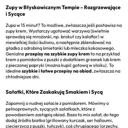
Zupy w Błyskawicznym Tempie – Rozgrzewające
i Sycące
Zupa w 15 minut? To możliwe, zwłaszcza jeśli postawisz na
zupy krem. Wystarczy ugotować warzywa (świetnie
sprawdzą się mrożonki, np. brokuł czy kalafior) w
niewielkiej ilości bulionu, a następnie zblendować na
gładko z odrobiną śmietanki lub mleczka kokosowego.
Genialne
przepisy na szybkie zupy krem
to na przykład
krem z pomidorów z puszki z dodatkiem grzanek lub krem
z pieczonej papryki (można kupić gotową w słoiku). To
idealne
szybkie i łatwe przepisy na obiad
, zwłaszcza na
chłodniejsze dni.
Sałatki, Które Zaskakują Smakiem i Sycą
Zapomnij o nudnej sałacie z pomidorem. Mówimy o
pełnoprawnych, sycących sałatkach, które z
powodzeniem zastąpią obiad. Baza to mix sałat, do tego
dodaj źródło białka (grillowany kurczak, ser halloumi,
ciecierzyca z puszki, tuńczyk), coś chrupiącego (orzechy,