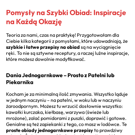
Pomysły na Szybki Obiad: Inspiracje
na Każdą Okazję
Teoria za nami, czas na praktykę! Przygotowałam dla
Ciebie kilka kategorii z pomysłami, które udowadniają, że
szybkie i łatwe przepisy na obiad
są na wyciągnięcie
ręki. To nie są sztywne receptury, a raczej luźne inspiracje,
które możesz dowolnie modyfikować.
Dania Jednogarnkowe – Prosto z Patelni lub
Piekarnika
Kocham je za minimalną ilość zmywania. Wszystko ląduje
w jednym naczyniu – na patelni, w woku lub w naczyniu
żaroodpornym. Możesz tu wrzucić dosłownie wszystko:
kawałki kurczaka, kiełbasę, warzywa (świeże lub
mrożone), zalać pomidorami z puszki, doprawić i gotowe.
Genialne są też zapiekanki z tego, co masz w lodówce. Te
proste obiady jednogarnkowe przepisy
to prawdziwy