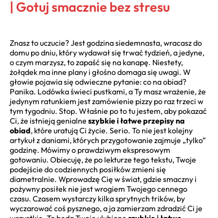
| Gotuj smacznie bez stresu
Znasz to uczucie? Jest godzina siedemnasta, wracasz do
domu po dniu, który wydawał się trwać tydzień, a jedyne,
o czym marzysz, to zapaść się na kanapę. Niestety,
żołądek ma inne plany i głośno domaga się uwagi. W
głowie pojawia się odwieczne pytanie: co na obiad?
Panika. Lodówka świeci pustkami, a Ty masz wrażenie, że
jedynym ratunkiem jest zamówienie pizzy po raz trzeci w
tym tygodniu. Stop. Właśnie po to tu jestem, aby pokazać
Ci, że istnieją genialne
szybkie i łatwe przepisy na
obiad
, które uratują Ci życie. Serio. To nie jest kolejny
artykuł z daniami, których przygotowanie zajmuje „tylko”
godzinę. Mówimy o prawdziwym ekspresowym
gotowaniu. Obiecuję, że po lekturze tego tekstu, Twoje
podejście do codziennych posiłków zmieni się
diametralnie. Wprowadzę Cię w świat, gdzie smaczny i
pożywny posiłek nie jest wrogiem Twojego cennego
czasu. Czasem wystarczy kilka sprytnych trików, by
wyczarować coś pysznego, a ja zamierzam zdradzić Ci je