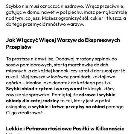
Szybko nie musi oznaczać niezdrowo. Wręcz przeciwnie,
gotując w domu, nawet w pośpiechu, masz pełną kontrolę
nad tym, co jesz. Możesz ograniczyć sól, cukier i tłuszcz, a
do tego przemycić mnóstwo warzyw.
Jak Włączyć Więcej Warzyw do Ekspresowych
Przepisów
To prostsze niż myślisz. Dodawaj mrożony szpinak do
sosów pomidorowych, startą marchewkę do dań
mięsnych, a do każdej kanapki czy sałatki dorzucaj garść
rukoli. Miej zawsze w lodówce pomidorki koktajlowe i
ogórka – idealne jako dodatek do każdego posiłku.
Szybki obiad z ryżem i warzywami
to klasyk, który
zawsze się sprawdza. Pamiętaj, że
zdrowe i szybkie
obiady dla całej rodziny
to cel, który jest w pełni
osiągalny, a
szybkie i łatwe przepisy na obiad
pomogą
Ci go zrealizować.
Lekkie i Pełnowartościowe Posiłki w Kilkanaście