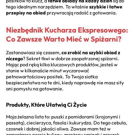
posiłków to klucz, a
łatwe obiady na każdy dzień
są do
tego idealnym narzędziem. To właśnie
szybkie i łatwe
przepisy na obiad
przywracają radość z gotowania.
Niezbędnik Kucharza Ekspresowego:
Co Zawsze Warto Mieć w Spiżarni?
Zastanawiasz się czasem,
co zrobić na szybki obiad z
niczego
? Sekret tkwi w dobrze zaopatrzonej spiżarni.
Mając pod ręką kilka kluczowych produktów, jesteś w
stanie w kilkanaście minut wyczarować
pełnowartościowy posiłek. To Twoja siatka
bezpieczeństwa na te dni, kiedy naprawdę nie masz siły
ani pomysłu na gotowanie.
Produkty, Które Ułatwią Ci Życie
Moja żelazna lista to: puszki z pomidorami (krojonymi i
passatą), ciecierzyca, fasola i kukurydza. Do tego cebula,
czosnek i dobrej jakości oliwa. Zawsze mam też w
zamrażarce porcję bulionu, mrożony szpinak i groszek.