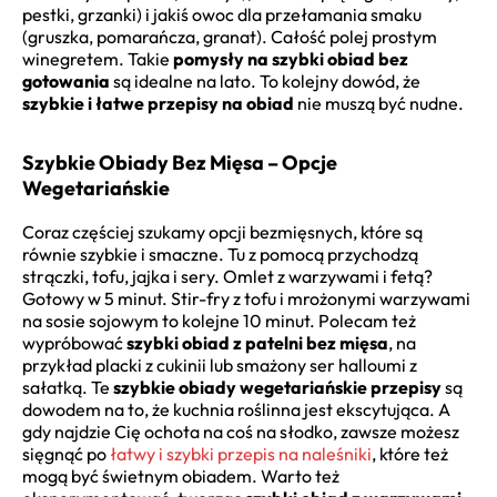
pestki, grzanki) i jakiś owoc dla przełamania smaku
(gruszka, pomarańcza, granat). Całość polej prostym
winegretem. Takie
pomysły na szybki obiad bez
gotowania
są idealne na lato. To kolejny dowód, że
szybkie i łatwe przepisy na obiad
nie muszą być nudne.
Szybkie Obiady Bez Mięsa – Opcje
Wegetariańskie
Coraz częściej szukamy opcji bezmięsnych, które są
równie szybkie i smaczne. Tu z pomocą przychodzą
strączki, tofu, jajka i sery. Omlet z warzywami i fetą?
Gotowy w 5 minut. Stir-fry z tofu i mrożonymi warzywami
na sosie sojowym to kolejne 10 minut. Polecam też
wypróbować
szybki obiad z patelni bez mięsa
, na
przykład placki z cukinii lub smażony ser halloumi z
sałatką. Te
szybkie obiady wegetariańskie przepisy
są
dowodem na to, że kuchnia roślinna jest ekscytująca. A
gdy najdzie Cię ochota na coś na słodko, zawsze możesz
sięgnąć po
łatwy i szybki przepis na naleśniki
, które też
mogą być świetnym obiadem. Warto też