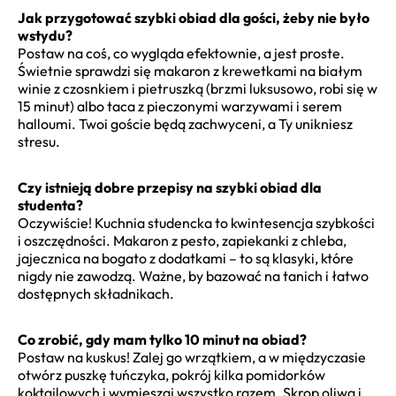
Jak przygotować szybki obiad dla gości, żeby nie było
wstydu?
Postaw na coś, co wygląda efektownie, a jest proste.
Świetnie sprawdzi się makaron z krewetkami na białym
winie z czosnkiem i pietruszką (brzmi luksusowo, robi się w
15 minut) albo taca z pieczonymi warzywami i serem
halloumi. Twoi goście będą zachwyceni, a Ty unikniesz
stresu.
Czy istnieją dobre przepisy na szybki obiad dla
studenta?
Oczywiście! Kuchnia studencka to kwintesencja szybkości
i oszczędności. Makaron z pesto, zapiekanki z chleba,
jajecznica na bogato z dodatkami – to są klasyki, które
nigdy nie zawodzą. Ważne, by bazować na tanich i łatwo
dostępnych składnikach.
Co zrobić, gdy mam tylko 10 minut na obiad?
Postaw na kuskus! Zalej go wrzątkiem, a w międzyczasie
otwórz puszkę tuńczyka, pokrój kilka pomidorków
koktajlowych i wymieszaj wszystko razem. Skrop oliwą i