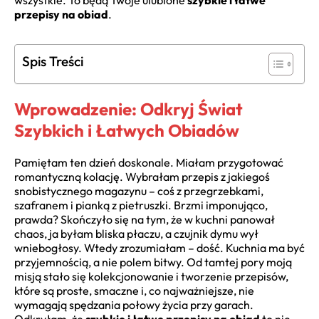
wszystkie. To będą Twoje ulubione
szybkie i łatwe
przepisy na obiad
.
Spis Treści
Wprowadzenie: Odkryj Świat
Szybkich i Łatwych Obiadów
Pamiętam ten dzień doskonale. Miałam przygotować
romantyczną kolację. Wybrałam przepis z jakiegoś
snobistycznego magazynu – coś z przegrzebkami,
szafranem i pianką z pietruszki. Brzmi imponująco,
prawda? Skończyło się na tym, że w kuchni panował
chaos, ja byłam bliska płaczu, a czujnik dymu wył
wniebogłosy. Wtedy zrozumiałam – dość. Kuchnia ma być
przyjemnością, a nie polem bitwy. Od tamtej pory moją
misją stało się kolekcjonowanie i tworzenie przepisów,
które są proste, smaczne i, co najważniejsze, nie
wymagają spędzania połowy życia przy garach.
Odkryłam, że
szybkie i łatwe przepisy na obiad
to nie