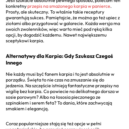
Jeśli szukacie absolutnie pewnego sposobu, polecam ten
konkretny
przepis na smażonego karpia w panierce
.
Prosty, ale skuteczny. To właśnie takie receptury
gwarantują sukces. Pamiętajcie, że można go też upiec z
ziołami albo przygotować w galarecie. Każda wersja ma
swoich zwolenników, więc warto mieć pod ręką kilka
opcji, by dogodzić każdemu. Nawet największemu
sceptykowi karpia.
Alternatywy dla Karpia: Gdy Szukasz Czegoś
Innego
Nie każdy musi być fanem karpia i to jest absolutnie w
porządku. Święta to nie czas na zmuszanie się do
jedzenia. Na szczęście istnieją fantastyczne przepisy na
wigilię bez karpia. Co powiecie na delikatnego dorsza w
sosie porowym? Albo na łososia pieczonego ze
szpinakiem i serem feta? To dania, które zachwycają
smakiem i elegancją.
Coraz popularniejsze stają się też opcje w pełni