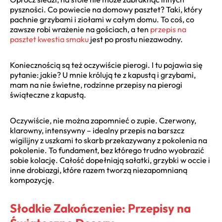
pyszności. Co powiecie na domowy pasztet? Taki, który
pachnie grzybami i ziołami w całym domu. To coś, co
zawsze robi wrażenie na gościach, a ten
przepis na
pasztet kwestia smaku
jest po prostu niezawodny.
Koniecznością są też oczywiście pierogi. I tu pojawia się
pytanie: jakie? U mnie królują te z kapustą i grzybami,
mam na nie świetne, rodzinne przepisy na pierogi
świąteczne z kapustą.
Oczywiście, nie można zapomnieć o zupie. Czerwony,
klarowny, intensywny – idealny przepis na barszcz
wigilijny z uszkami to skarb przekazywany z pokolenia na
pokolenie. To fundament, bez którego trudno wyobrazić
sobie kolację. Całość dopełniają sałatki, grzybki w occie i
inne drobiazgi, które razem tworzą niezapomnianą
kompozycję.
Słodkie Zakończenie: Przepisy na