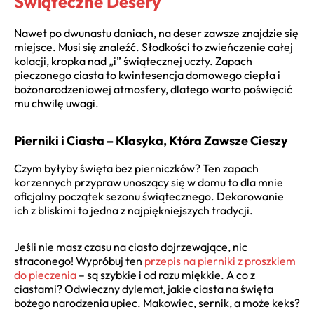
Świąteczne Desery
Nawet po dwunastu daniach, na deser zawsze znajdzie się
miejsce. Musi się znaleźć. Słodkości to zwieńczenie całej
kolacji, kropka nad „i” świątecznej uczty. Zapach
pieczonego ciasta to kwintesencja domowego ciepła i
bożonarodzeniowej atmosfery, dlatego warto poświęcić
mu chwilę uwagi.
Pierniki i Ciasta – Klasyka, Która Zawsze Cieszy
Czym byłyby święta bez pierniczków? Ten zapach
korzennych przypraw unoszący się w domu to dla mnie
oficjalny początek sezonu świątecznego. Dekorowanie
ich z bliskimi to jedna z najpiękniejszych tradycji.
Jeśli nie masz czasu na ciasto dojrzewające, nic
straconego! Wypróbuj ten
przepis na pierniki z proszkiem
do pieczenia
– są szybkie i od razu miękkie. A co z
ciastami? Odwieczny dylemat, jakie ciasta na święta
bożego narodzenia upiec. Makowiec, sernik, a może keks?