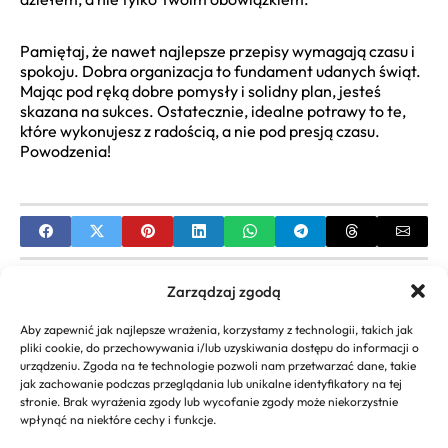
Pamiętaj, że nawet najlepsze przepisy wymagają czasu i
spokoju. Dobra organizacja to fundament udanych świąt.
Mając pod ręką dobre pomysły i solidny plan, jesteś
skazana na sukces. Ostatecznie, idealne potrawy to te,
które wykonujesz z radością, a nie pod presją czasu.
Powodzenia!
PREVIOUS
Zarządzaj zgodą
Przepisy na paprykę konserwową na zimę –
Aby zapewnić jak najlepsze wrażenia, korzystamy z technologii, takich jak
Domowe Warianty
pliki cookie, do przechowywania i/lub uzyskiwania dostępu do informacji o
urządzeniu. Zgoda na te technologie pozwoli nam przetwarzać dane, takie
NEXT
jak zachowanie podczas przeglądania lub unikalne identyfikatory na tej
stronie. Brak wyrażenia zgody lub wycofanie zgody może niekorzystnie
Przepis na śledzie Tomasza Strzelczyka – Prosty i
wpłynąć na niektóre cechy i funkcje.
Pyszny