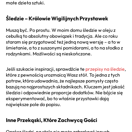
małe dzieła sztuki.
Śledzie – Królowie Wigilijnych Przystawek
Muszą być. Po prostu. W moim domu śledzie w oleju z
cebulką to absolutny obowiązek i tradycja. Ale co roku
staram się przygotować też jedną nową wersję – a to w
śmietanie, a to z suszonymi pomidorami, a to na słodko z
rodzynkami. Możliwości są nieskończone.
Jeśli szukacie inspiracji, sprawdźcie te
przepisy na śledzie
,
które z pewnością urozmaicą Wasz stół. To jedna z tych
potraw, która udowadnia, że najlepsze pomysły często
bazują na najprostszych składnikach. Kluczem jest jakość
śledzia i odpowiednie proporcje dodatków. Nie bójcie się
eksperymentować, bo to właśnie przystawki dają
największe pole do popisu.
Inne Przekąski, Które Zachwycą Gości
Oprócz śledzi, na stole nie może zabraknąć innych