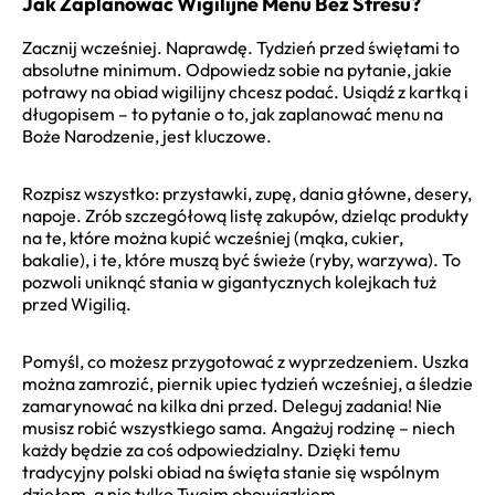
Jak Zaplanować Wigilijne Menu Bez Stresu?
Zacznij wcześniej. Naprawdę. Tydzień przed świętami to
absolutne minimum. Odpowiedz sobie na pytanie, jakie
potrawy na obiad wigilijny chcesz podać. Usiądź z kartką i
długopisem – to pytanie o to, jak zaplanować menu na
Boże Narodzenie, jest kluczowe.
Rozpisz wszystko: przystawki, zupę, dania główne, desery,
napoje. Zrób szczegółową listę zakupów, dzieląc produkty
na te, które można kupić wcześniej (mąka, cukier,
bakalie), i te, które muszą być świeże (ryby, warzywa). To
pozwoli uniknąć stania w gigantycznych kolejkach tuż
przed Wigilią.
Pomyśl, co możesz przygotować z wyprzedzeniem. Uszka
można zamrozić, piernik upiec tydzień wcześniej, a śledzie
zamarynować na kilka dni przed. Deleguj zadania! Nie
musisz robić wszystkiego sama. Angażuj rodzinę – niech
każdy będzie za coś odpowiedzialny. Dzięki temu
tradycyjny polski obiad na święta stanie się wspólnym
dziełem, a nie tylko Twoim obowiązkiem.