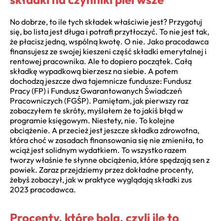
No dobrze, to ile tych składek właściwie jest? Przygotuj
się, bo lista jest długa i potrafi przytłoczyć. To nie jest tak,
że płacisz jedną, wspólną kwotę. O nie. Jako pracodawca
finansujesz ze swojej kieszeni część składki emerytalnej i
rentowej pracownika. Ale to dopiero początek. Całą
składkę wypadkową bierzesz na siebie. A potem
dochodzą jeszcze dwa tajemnicze fundusze: Fundusz
Pracy (FP) i Fundusz Gwarantowanych Świadczeń
Pracowniczych (FGŚP). Pamiętam, jak pierwszy raz
zobaczyłem te skróty, myślałem że to jakiś błąd w
programie księgowym. Niestety, nie. To kolejne
obciążenie. A przecież jest jeszcze składka zdrowotna,
która choć w zasadach finansowania się nie zmieniła, to
wciąż jest solidnym wydatkiem. To wszystko razem
tworzy właśnie te słynne obciążenia, które spędzają sen z
powiek. Zaraz przejdziemy przez dokładne procenty,
żebyś zobaczył, jak w praktyce wyglądają składki zus
2023 pracodawca.
Procenty, które bolą, czyli ile to