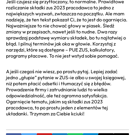
Jeśli czujesz się przytłoczony, to normalne. Prawidłowe
rozliczanie składki zus 2023 pracodawca to jedno z
największych wyzwań, zwłaszcza na początku. Ale mam
nadzieję, że ten tekst pokazał Ci, że to jest do ogarnięcia.
Najważniejsze to nie chować głowy w piasek. Śledź
zmiany w przepisach, nawet jeśli to nudne. Dwa razy
sprawdzaj podstawę wymiaru składek, bo tu najłatwiej o
błąd. I pilnuj terminów jak oka w głowie. Korzystaj z
narzędzi, które są dostępne – PUE ZUS, kalkulatory,
programy płacowe. To nie jest wstyd sobie pomagać.
A jeśli czegoś nie wiesz, po prostu pytaj. Lepiej zadać
jedno „głupie” pytanie w ZUS-ie albo u swojej księgowej,
niż potem płacić odsetki i tłumaczyć się z błędów.
Prowadzenie firmy i zatrudnianie ludzi to wielka
odpowiedzialność, ale też ogromna satysfakcja.
Ogarnięcie tematu, jakim są składki zus 2023
pracodawca, to po prostu jeden z elementów tej
układanki. Trzymam za Ciebie kciuki!