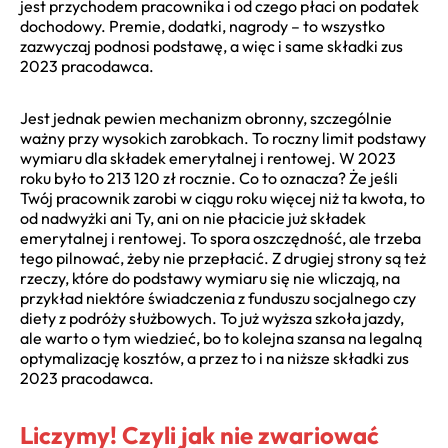
jest przychodem pracownika i od czego płaci on podatek
dochodowy. Premie, dodatki, nagrody – to wszystko
zazwyczaj podnosi podstawę, a więc i same składki zus
2023 pracodawca.
Jest jednak pewien mechanizm obronny, szczególnie
ważny przy wysokich zarobkach. To roczny limit podstawy
wymiaru dla składek emerytalnej i rentowej. W 2023
roku było to 213 120 zł rocznie. Co to oznacza? Że jeśli
Twój pracownik zarobi w ciągu roku więcej niż ta kwota, to
od nadwyżki ani Ty, ani on nie płacicie już składek
emerytalnej i rentowej. To spora oszczędność, ale trzeba
tego pilnować, żeby nie przepłacić. Z drugiej strony są też
rzeczy, które do podstawy wymiaru się nie wliczają, na
przykład niektóre świadczenia z funduszu socjalnego czy
diety z podróży służbowych. To już wyższa szkoła jazdy,
ale warto o tym wiedzieć, bo to kolejna szansa na legalną
optymalizację kosztów, a przez to i na niższe składki zus
2023 pracodawca.
Liczymy! Czyli jak nie zwariować