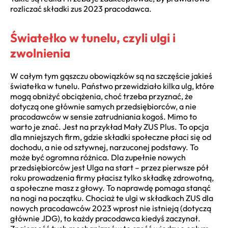
rozliczać składki zus 2023 pracodawca.
Światełko w tunelu, czyli ulgi i
zwolnienia
W całym tym gąszczu obowiązków są na szczęście jakieś
światełka w tunelu. Państwo przewidziało kilka ulg, które
mogą obniżyć obciążenia, choć trzeba przyznać, że
dotyczą one głównie samych przedsiębiorców, a nie
pracodawców w sensie zatrudniania kogoś. Mimo to
warto je znać. Jest na przykład Mały ZUS Plus. To opcja
dla mniejszych firm, gdzie składki społeczne płaci się od
dochodu, a nie od sztywnej, narzuconej podstawy. To
może być ogromna różnica. Dla zupełnie nowych
przedsiębiorców jest Ulga na start – przez pierwsze pół
roku prowadzenia firmy płacisz tylko składkę zdrowotną,
a społeczne masz z głowy. To naprawdę pomaga stanąć
na nogi na początku. Chociaż te ulgi w składkach ZUS dla
nowych pracodawców 2023 wprost nie istnieją (dotyczą
głównie JDG), to każdy pracodawca kiedyś zaczynał.