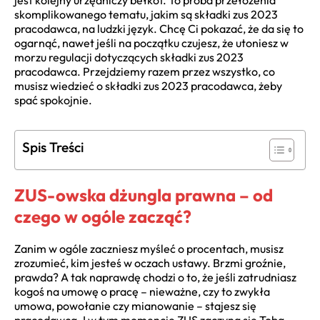
jest kolejny urzędniczy bełkot. To próba przełożenia
skomplikowanego tematu, jakim są składki zus 2023
pracodawca, na ludzki język. Chcę Ci pokazać, że da się to
ogarnąć, nawet jeśli na początku czujesz, że utoniesz w
morzu regulacji dotyczących składki zus 2023
pracodawca. Przejdziemy razem przez wszystko, co
musisz wiedzieć o składki zus 2023 pracodawca, żeby
spać spokojnie.
Spis Treści
ZUS-owska dżungla prawna – od
czego w ogóle zacząć?
Zanim w ogóle zaczniesz myśleć o procentach, musisz
zrozumieć, kim jesteś w oczach ustawy. Brzmi groźnie,
prawda? A tak naprawdę chodzi o to, że jeśli zatrudniasz
kogoś na umowę o pracę – nieważne, czy to zwykła
umowa, powołanie czy mianowanie – stajesz się
pracodawcą. I w tym momencie ZUS zaczyna się Tobą