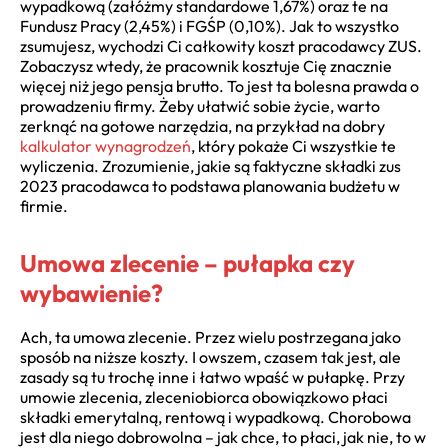
wypadkową (załóżmy standardowe 1,67%) oraz te na
Fundusz Pracy (2,45%) i FGŚP (0,10%). Jak to wszystko
zsumujesz, wychodzi Ci całkowity koszt pracodawcy ZUS.
Zobaczysz wtedy, że pracownik kosztuje Cię znacznie
więcej niż jego pensja brutto. To jest ta bolesna prawda o
prowadzeniu firmy. Żeby ułatwić sobie życie, warto
zerknąć na gotowe narzędzia, na przykład na dobry
kalkulator wynagrodzeń
, który pokaże Ci wszystkie te
wyliczenia. Zrozumienie, jakie są faktyczne składki zus
2023 pracodawca to podstawa planowania budżetu w
firmie.
Umowa zlecenie – pułapka czy
wybawienie?
Ach, ta umowa zlecenie. Przez wielu postrzegana jako
sposób na niższe koszty. I owszem, czasem tak jest, ale
zasady są tu trochę inne i łatwo wpaść w pułapkę. Przy
umowie zlecenia, zleceniobiorca obowiązkowo płaci
składki emerytalną, rentową i wypadkową. Chorobowa
jest dla niego dobrowolna – jak chce, to płaci, jak nie, to w