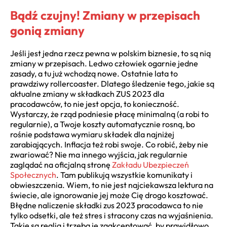
Bądź czujny! Zmiany w przepisach
gonią zmiany
Jeśli jest jedna rzecz pewna w polskim biznesie, to są nią
zmiany w przepisach. Ledwo człowiek ogarnie jedne
zasady, a tu już wchodzą nowe. Ostatnie lata to
prawdziwy rollercoaster. Dlatego śledzenie tego, jakie są
aktualne zmiany w składkach ZUS 2023 dla
pracodawców, to nie jest opcja, to konieczność.
Wystarczy, że rząd podniesie płacę minimalną (a robi to
regularnie), a Twoje koszty automatycznie rosną, bo
rośnie podstawa wymiaru składek dla najniżej
zarabiających. Inflacja też robi swoje. Co robić, żeby nie
zwariować? Nie ma innego wyjścia, jak regularnie
zaglądać na oficjalną stronę
Zakładu Ubezpieczeń
Społecznych
. Tam publikują wszystkie komunikaty i
obwieszczenia. Wiem, to nie jest najciekawsza lektura na
świecie, ale ignorowanie jej może Cię drogo kosztować.
Błędne naliczenie składki zus 2023 pracodawca to nie
tylko odsetki, ale też stres i stracony czas na wyjaśnienia.
Takie są realia i trzeba je zaakceptować, by prawidłowo