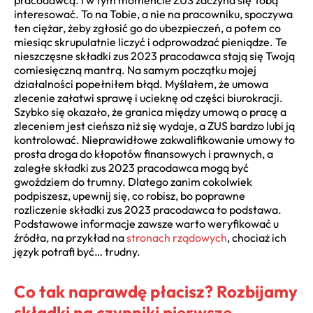
interesować. To na Tobie, a nie na pracowniku, spoczywa
ten ciężar, żeby zgłosić go do ubezpieczeń, a potem co
miesiąc skrupulatnie liczyć i odprowadzać pieniądze. Te
nieszczęsne składki zus 2023 pracodawca stają się Twoją
comiesięczną mantrą. Na samym początku mojej
działalności popełniłem błąd. Myślałem, że umowa
zlecenie załatwi sprawę i ucieknę od części biurokracji.
Szybko się okazało, że granica między umową o pracę a
zleceniem jest cieńsza niż się wydaje, a ZUS bardzo lubi ją
kontrolować. Nieprawidłowe zakwalifikowanie umowy to
prosta droga do kłopotów finansowych i prawnych, a
zaległe składki zus 2023 pracodawca mogą być
gwoździem do trumny. Dlatego zanim cokolwiek
podpiszesz, upewnij się, co robisz, bo poprawne
rozliczenie składki zus 2023 pracodawca to podstawa.
Podstawowe informacje zawsze warto weryfikować u
źródła, na przykład na
stronach rządowych
, chociaż ich
język potrafi być… trudny.
Co tak naprawdę płacisz? Rozbijamy
składki na czynniki pierwsze