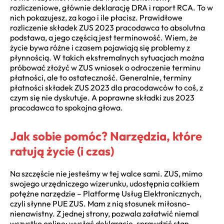
rozliczeniowe, głównie deklarację DRA i raport RCA. To w
nich pokazujesz, za kogo i ile płacisz. Prawidłowe
rozliczenie składek ZUS 2023 pracodawca to absolutna
podstawa, a jego częścią jest terminowość. Wiem, że
życie bywa różne i czasem pojawiają się problemy z
płynnością. W takich ekstremalnych sytuacjach można
próbować złożyć w ZUS wniosek o odroczenie terminu
płatności, ale to ostateczność. Generalnie, terminy
płatności składek ZUS 2023 dla pracodawców to coś, z
czym się nie dyskutuje. A poprawne składki zus 2023
pracodawca to spokojna głowa.
Jak sobie pomóc? Narzędzia, które
ratują życie (i czas)
Na szczęście nie jesteśmy w tej walce sami. ZUS, mimo
swojego urzędniczego wizerunku, udostępnia całkiem
potężne narzędzie – Platformę Usług Elektronicznych,
czyli słynne PUE ZUS. Mam z nią stosunek miłosno-
nienawistny. Z jednej strony, pozwala załatwić niemal
wszystko online: wysłać deklaracje, sprawdzić stan