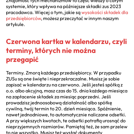
Znajomość tych mechanizmów to część wiedzy o całym
systemie, który wpływa na późniejsze składki zus 2023
pracodawca. Więcej o tym, jakie są
wysokości składek dla
przedsiębiorców
, możesz przeczytać w innym naszym
artykule.
Czerwona kartka w kalendarzu, czyli
terminy, których nie można
przegapić
Terminy. Zmorą każdego przedsiębiorcy. W przypadku
ZUSu są one święte i nieprzekraczalne. Musisz je sobie
zapisać w kalendarzu na czerwono. Jeśli jesteś spółką z
o.o. albo akcyjną, masz czas do 15. dnia każdego miesiąca
na zapłacenie składek za miesiąc poprzedni. Jeśli
prowadzisz jednoosobową działalność albo spółkę
cywilną, twój termin to 20. dzień miesiąca. Spóźnienie,
nawet jednodniowe, to automatycznie naliczane odsetki.
A przy większych kwotach, te odsetki potrafią urosnąć do
nieprzyjemnych rozmiarów. Pamiętaj też, że sam przelew
to nie wszystko. Musisz też wysłać dokumenty