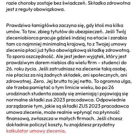
razie choroby zostaje bez świadczeń. Składka zdrowotna
jest z reguły obowiązkowa.
Prawdziwa łamigłówka zaczyna się, gdy ktoś ma kilka
umów. To tzw. zbieg tytułów do ubezpieczeń. Jeśli Twój
zleceniobiorca pracuje gdzieś indziej na etacie i zarabia
tam co najmniej minimalną krajową, to z Twojej umowy
zlecenia płaci już tylko obowiązkową składkę zdrowotną.
To spora oszczędność. Ale jest jeden wyjątek, który jest
prawdziwym darem niebios dla wielu firm – studenci do
26. roku życia. Jeśli zatrudniasz na zlecenie taką osobę,
nie płacisz za nią żadnych składek, ani społecznych, ani
zdrowotnej. Zero. Jej brutto to jej netto. To ogromna ulga,
ale trzeba pamiętać o tym limicie wieku, bo po 26
urodzinach studenta zasady się zmieniają i pojawiają się
normalne składki zus 2023 pracodawca. Odpowiednie
zarządzanie tym, jakie są składki ZUS 2023 pracodawca
umowa zlecenie, może realnie wpłynąć na płynność
finansową, zwłaszcza w małych firmach. Jeśli chcesz
dokładnie policzyć koszty, tu znajdziesz przydatny
kalkulator umowy zlecenia
.