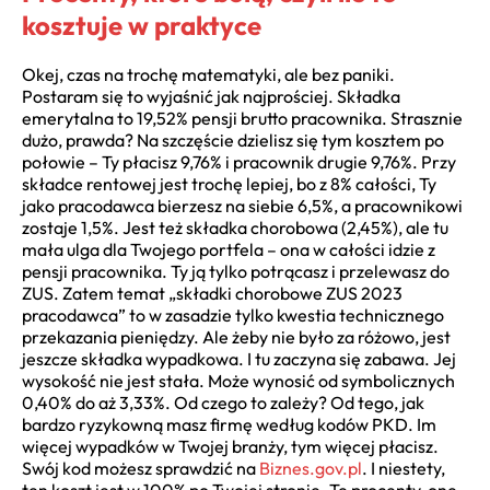
kosztuje w praktyce
Okej, czas na trochę matematyki, ale bez paniki.
Postaram się to wyjaśnić jak najprościej. Składka
emerytalna to 19,52% pensji brutto pracownika. Strasznie
dużo, prawda? Na szczęście dzielisz się tym kosztem po
połowie – Ty płacisz 9,76% i pracownik drugie 9,76%. Przy
składce rentowej jest trochę lepiej, bo z 8% całości, Ty
jako pracodawca bierzesz na siebie 6,5%, a pracownikowi
zostaje 1,5%. Jest też składka chorobowa (2,45%), ale tu
mała ulga dla Twojego portfela – ona w całości idzie z
pensji pracownika. Ty ją tylko potrącasz i przelewasz do
ZUS. Zatem temat „składki chorobowe ZUS 2023
pracodawca” to w zasadzie tylko kwestia technicznego
przekazania pieniędzy. Ale żeby nie było za różowo, jest
jeszcze składka wypadkowa. I tu zaczyna się zabawa. Jej
wysokość nie jest stała. Może wynosić od symbolicznych
0,40% do aż 3,33%. Od czego to zależy? Od tego, jak
bardzo ryzykowną masz firmę według kodów PKD. Im
więcej wypadków w Twojej branży, tym więcej płacisz.
Swój kod możesz sprawdzić na
Biznes.gov.pl
. I niestety,
ten koszt jest w 100% po Twojej stronie. Te procenty, one