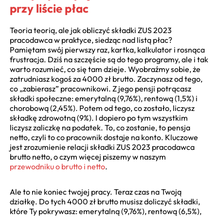
przy liście płac
Teoria teorią, ale jak obliczyć składki ZUS 2023
pracodawca w praktyce, siedząc nad listą płac?
Pamiętam swój pierwszy raz, kartka, kalkulator i rosnąca
frustracja. Dziś na szczęście są do tego programy, ale i tak
warto rozumieć, co się tam dzieje. Wyobraźmy sobie, że
zatrudniasz kogoś za 4000 zł brutto. Zaczynasz od tego,
co „zabierasz” pracownikowi. Z jego pensji potrącasz
składki społeczne: emerytalną (9,76%), rentową (1,5%) i
chorobową (2,45%). Potem od tego, co zostało, liczysz
składkę zdrowotną (9%). I dopiero po tym wszystkim
liczysz zaliczkę na podatek. To, co zostanie, to pensja
netto, czyli to co pracownik dostaje na konto. Kluczowe
jest zrozumienie relacji składki ZUS 2023 pracodawca
brutto netto, o czym więcej piszemy w naszym
przewodniku o brutto i netto
.
Ale to nie koniec twojej pracy. Teraz czas na Twoją
działkę. Do tych 4000 zł brutto musisz doliczyć składki,
które Ty pokrywasz: emerytalną (9,76%), rentową (6,5%),