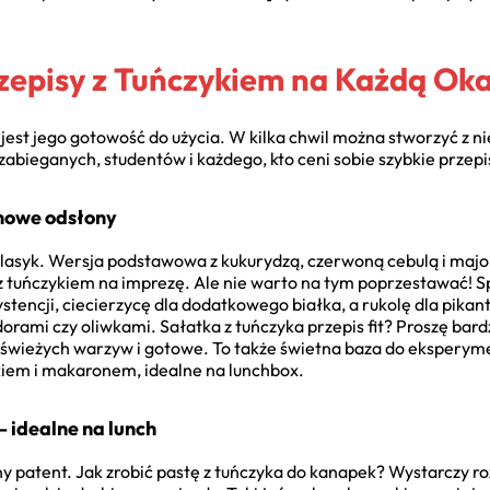
rzepisy z Tuńczykiem na Każdą Oka
i jest jego gotowość do użycia. W kilka chwil można stworzyć z
 zabieganych, studentów i każdego, kto ceni sobie szybkie przepi
 nowe odsłony
 klasyk. Wersja podstawowa z kukurydzą, czerwoną cebulą i maj
 z tuńczykiem na imprezę. Ale nie warto na tym poprzestawać!
tencji, ciecierzycę dla dodatkowego białka, a rukolę dla pik
orami czy oliwkami. Sałatka z tuńczyka przepis fit? Proszę bard
 świeżych warzyw i gotowe. To także świetna baza do ekspery
ykiem i makaronem, idealne na lunchbox.
– idealne na lunch
y patent. Jak zrobić pastę z tuńczyka do kanapek? Wystarczy r