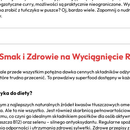
 egzotyczne curry, możliwości są praktycznie nieograniczone. Wy
 zrobić z tuńczyka w puszce? Oj, bardzo wiele. Zapomnij o nud
y.
 Smak i Zdrowie na Wyciągnięcie R
k, ale przede wszystkim potężna dawka cennych składników odż
, które trudno przecenić. To prawdziwy superfood dostępny w każ
yka do diety?
nym z najlepszych naturalnych źródeł kwasów tłuszczowych ome
a. Ale to nie wszystko. Jest również skarbnicą pełnowartościowe
zmu, co czyni go idealnym składnikiem posiłków dla osób aktywn
aszcza B12) oraz selenu – silnego antyoksydantu. Regularne sp
ia odporności i utrzymania zdrowej sylwetki. Zdrowe przepisy z