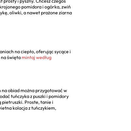
t prosty i pyszny. Chcesz czegoś
okrojonego pomidora i ogórka, zwiń
kę, oliwki, a nawet prażone ziarna
niach na ciepło, oferując sycące i
y na święta
mintaj według
iem na obiad można przygotować w
dodać tuńczyka z puszki i pomidory
ietruszki. Proste, tanie i
etna kolacja z tuńczykiem,