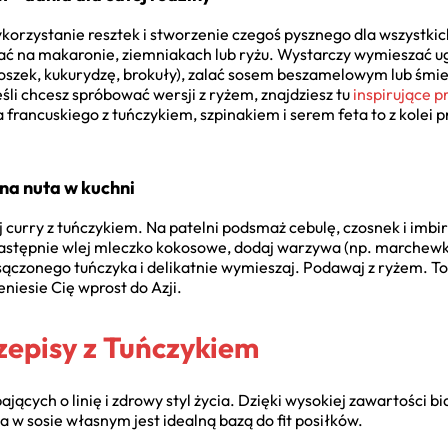
korzystanie resztek i stworzenie czegoś pysznego dla wszystki
ć na makaronie, ziemniakach lub ryżu. Wystarczy wymieszać u
oszek, kukurydzę, brokuły), zalać sosem beszamelowym lub śmi
śli chcesz spróbować wersji z ryżem, znajdziesz tu
inspirujące p
francuskiego z tuńczykiem, szpinakiem i serem feta to z kolei 
na nuta w kuchni
curry z tuńczykiem. Na patelni podsmaż cebulę, czosnek i imbir,
stępnie wlej mleczko kokosowe, dodaj warzywa (np. marchewkę, 
ączonego tuńczyka i delikatnie wymieszaj. Podawaj z ryżem. To
eniesie Cię wprost do Azji.
zepisy z Tuńczykiem
jących o linię i zdrowy styl życia. Dzięki wysokiej zawartości b
a w sosie własnym jest idealną bazą do fit posiłków.