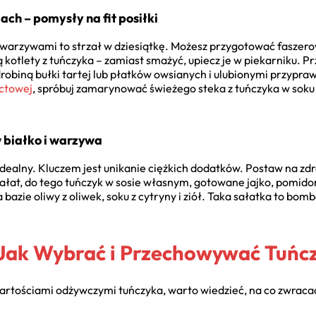
ch – pomysły na fit posiłki
 warzywami to strzał w dziesiątkę. Możesz przygotować faszero
są kotlety z tuńczyka – zamiast smażyć, upiecz je w piekarniku. Pr
drobiną bułki tartej lub płatków owsianych i ulubionymi przypraw
octowej
, spróbuj zamarynować świeżego steka z tuńczyka w soku z
 białko i warzywa
 idealny. Kluczem jest unikanie ciężkich dodatków. Postaw na z
ałat, do tego tuńczyk w sosie własnym, gotowane jajko, pomidor
 bazie oliwy z oliwek, soku z cytryny i ziół. Taka sałatka to bo
 Jak Wybrać i Przechowywać Tuńc
wartościami odżywczymi tuńczyka, warto wiedzieć, na co zwracać