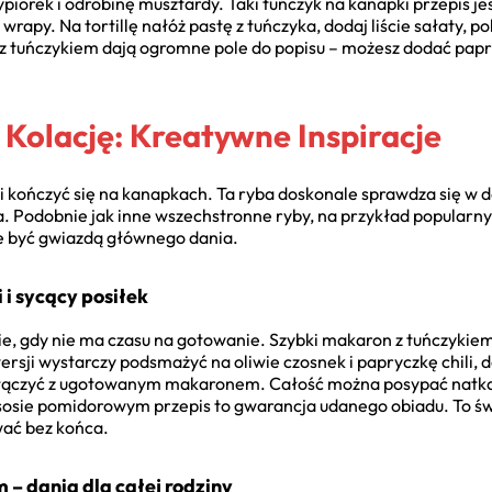
iorek i odrobinę musztardy. Taki tuńczyk na kanapki przepis jes
apy. Na tortillę nałóż pastę z tuńczyka, dodaj liście sałaty, p
 z tuńczykiem dają ogromne pole do popisu – możesz dodać papry
 Kolację: Kreatywne Inspiracje
i kończyć się na kanapkach. Ta ryba doskonale sprawdza się w da
. Podobnie jak inne wszechstronne ryby, na przykład popularn
e być gwiazdą głównego dania.
 i sycący posiłek
życie, gdy nie ma czasu na gotowanie. Szybki makaron z tuńczyk
ersji wystarczy podsmażyć na oliwie czosnek i papryczkę chili, 
 połączyć z ugotowanym makaronem. Całość można posypać natką p
osie pomidorowym przepis to gwarancja udanego obiadu. To świ
wać bez końca.
m – dania dla całej rodziny