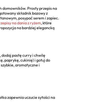
ch domowników. Prosty przepis na
gotowany składnik bazowy z
etanowym, posypać serem i zapiec.
rzepisy na dania z ryżem
, które
propozycja na bardziej elegancką
 dodaj pastę curry i chwilę
paprykę, cukinię) i gotuj do
 szybkie, aromatyczne i
iałka zapewnia uczucie sytości na