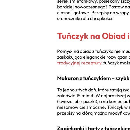
serek śmietankowy, posiekany szczyp
bardziej nowoczesnego? Postaw na wr
ciasno i gotowe. Przepisy na wrapy
słonecznika dla chrupkości.
Tuńczyk na Obiad i
Pomysł na obiad z tuńczyka nie mus
zaskakująco eleganckie rozwiązania
tradycyjnej receptury
, tuńczyk moż
Makaron z tuńczykiem – szybki
To jedno z tych dań, które ratują 
zaledwie 15 minut. W najprostszej w
(świeże lub z puszki), a na koniec
niesamowicie smaczne. Tuńczyk w s
przepisy na którą można modyfiko
Zapiekanki i tarty z tuńczykie