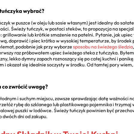
 tuńczyka wybrać?
zyk w puszce (w oleju lub sosie własnym) jest idealny do sałat
ności. Świeży tuńczyk, w postaci steków, to propozycja na specja
: grillowanie lub krótkie smażenie na patelni. Pytanie, jak upie
liwą, doprawić i piec krótko w wysokiej temperaturze, by środek
dylemat, podobnie jak przy wyborze
sposobu na świeżego śledzia
erwszy raz próbowałem upiec świeżego steka z tuńczyka. Byłem 
zny, lekko dymny zapach roznoszący się po całej kuchni i pani
m i okazał się idealnie soczysty w środku. Od tamtej pory wiem, 
 co zwrócić uwagę?
łodnym i suchym miejscu, zawsze sprawdzając datę ważności na
 przełóż rybę do szklanego lub plastikowego pojemnika i trzymaj 
talowej puszki w lodówce. Świeży tuńczyk powinien być przecho
do dwóch dni od zakupu.