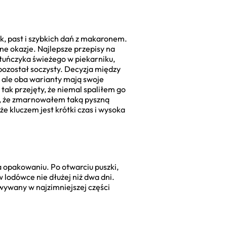
ek, past i szybkich dań z makaronem.
lne okazje. Najlepsze przepisy na
c tuńczyka świeżego w piekarniku,
 pozostał soczysty. Decyzja między
, ale oba warianty mają swoje
tak przejęty, że niemal spaliłem go
kę, że zmarnowałem taką pyszną
że kluczem jest krótki czas i wysoka
 opakowaniu. Po otwarciu puszki,
w lodówce nie dłużej niż dwa dni.
wywany w najzimniejszej części