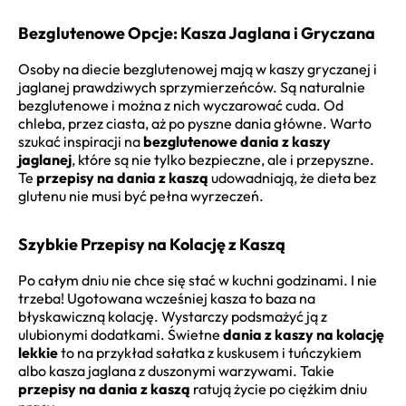
Bezglutenowe Opcje: Kasza Jaglana i Gryczana
Osoby na diecie bezglutenowej mają w kaszy gryczanej i
jaglanej prawdziwych sprzymierzeńców. Są naturalnie
bezglutenowe i można z nich wyczarować cuda. Od
chleba, przez ciasta, aż po pyszne dania główne. Warto
szukać inspiracji na
bezglutenowe dania z kaszy
jaglanej
, które są nie tylko bezpieczne, ale i przepyszne.
Te
przepisy na dania z kaszą
udowadniają, że dieta bez
glutenu nie musi być pełna wyrzeczeń.
Szybkie Przepisy na Kolację z Kaszą
Po całym dniu nie chce się stać w kuchni godzinami. I nie
trzeba! Ugotowana wcześniej kasza to baza na
błyskawiczną kolację. Wystarczy podsmażyć ją z
ulubionymi dodatkami. Świetne
dania z kaszy na kolację
lekkie
to na przykład sałatka z kuskusem i tuńczykiem
albo kasza jaglana z duszonymi warzywami. Takie
przepisy na dania z kaszą
ratują życie po ciężkim dniu