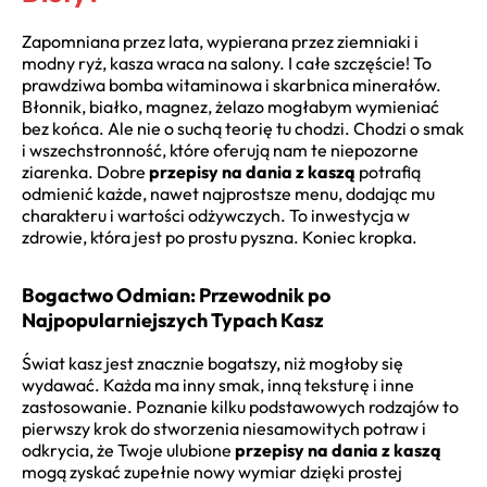
Zapomniana przez lata, wypierana przez ziemniaki i
modny ryż, kasza wraca na salony. I całe szczęście! To
prawdziwa bomba witaminowa i skarbnica minerałów.
Błonnik, białko, magnez, żelazo mogłabym wymieniać
bez końca. Ale nie o suchą teorię tu chodzi. Chodzi o smak
i wszechstronność, które oferują nam te niepozorne
ziarenka. Dobre
przepisy na dania z kaszą
potrafią
odmienić każde, nawet najprostsze menu, dodając mu
charakteru i wartości odżywczych. To inwestycja w
zdrowie, która jest po prostu pyszna. Koniec kropka.
Bogactwo Odmian: Przewodnik po
Najpopularniejszych Typach Kasz
Świat kasz jest znacznie bogatszy, niż mogłoby się
wydawać. Każda ma inny smak, inną teksturę i inne
zastosowanie. Poznanie kilku podstawowych rodzajów to
pierwszy krok do stworzenia niesamowitych potraw i
odkrycia, że Twoje ulubione
przepisy na dania z kaszą
mogą zyskać zupełnie nowy wymiar dzięki prostej