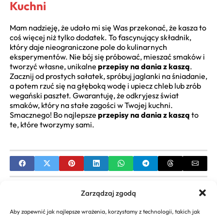
Kuchni
Mam nadzieję, że udało mi się Was przekonać, że kasza to
coś więcej niż tylko dodatek. To fascynujący składnik,
który daje nieograniczone pole do kulinarnych
eksperymentów. Nie bój się próbować, mieszać smaków i
tworzyć własne, unikalne
przepisy na dania z kaszą
.
Zacznij od prostych sałatek, spróbuj jaglanki na śniadanie,
a potem rzuć się na głęboką wodę i upiecz chleb lub zrób
wegański pasztet. Gwarantuję, że odkryjesz świat
smaków, który na stałe zagości w Twojej kuchni.
Smacznego! Bo najlepsze
przepisy na dania z kaszą
to
te, które tworzymy sami.
PREVIOUS
Zarządzaj zgodą
Łatwy przepis na mazurek – idealne ciasto na
Aby zapewnić jak najlepsze wrażenia, korzystamy z technologii, takich jak
Wielkanoc