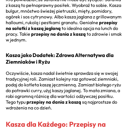
z kaszą to pełnoprawny posiłek. Wyobraź to sobie. Kasza
bulgur, mnóstwo świeżej pietruszki, mięty, pomidory,
ogórek i sos cytrynowy. Albo kasza jaglana z grillowanym
halloumi, rukolą i pestkami granatu. Genialne
przepisy
na sałatki z kaszą jaglaną
to idealna opcja na lunch do
pracy. Takie
przepisy na dania z kaszą
to zdrowie i smak
w jednym.
Kasza jako Dodatek: Zdrowa Alternatywa dla
Ziemniaków i Ryżu
Oczywiście, kasza nadal świetnie sprawdza się w swojej
tradycyjnej roli. Zamiast kolejny raz gotować ziemniaki,
podaj do kotleta kaszę jęczmienną. Zamiast białego ryżu
do potrawki curry, użyj kaszy jaglanej. To mała zmiana, a
robi ogromną różnicę dla wartości odżywczej posiłku.
Tego typu
przepisy na dania z kaszą
są najprostsze do
wdrożenia na co dzień.
Kasza dla Każdego: Przepisy na