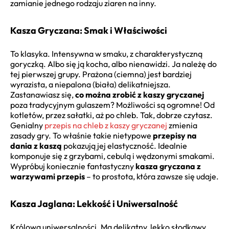
zamianie jednego rodzaju ziaren na inny.
Kasza Gryczana: Smak i Właściwości
To klasyka. Intensywna w smaku, z charakterystyczną
goryczką. Albo się ją kocha, albo nienawidzi. Ja należę do
tej pierwszej grupy. Prażona (ciemna) jest bardziej
wyrazista, a niepalona (biała) delikatniejsza.
Zastanawiasz się,
co można zrobić z kaszy gryczanej
poza tradycyjnym gulaszem? Możliwości są ogromne! Od
kotletów, przez sałatki, aż po chleb. Tak, dobrze czytasz.
Genialny
przepis na chleb z kaszy gryczanej
zmienia
zasady gry. To właśnie takie nietypowe
przepisy na
dania z kaszą
pokazują jej elastyczność. Idealnie
komponuje się z grzybami, cebulą i wędzonymi smakami.
Wypróbuj koniecznie fantastyczny
kasza gryczana z
warzywami przepis
– to prostota, która zawsze się udaje.
Kasza Jaglana: Lekkość i Uniwersalność
Królowa uniwersalności. Ma delikatny, lekko słodkawy