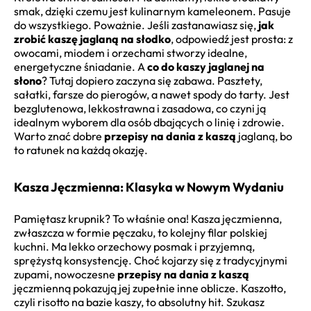
smak, dzięki czemu jest kulinarnym kameleonem. Pasuje
do wszystkiego. Poważnie. Jeśli zastanawiasz się,
jak
zrobić kaszę jaglaną na słodko
, odpowiedź jest prosta: z
owocami, miodem i orzechami stworzy idealne,
energetyczne śniadanie. A
co do kaszy jaglanej na
słono
? Tutaj dopiero zaczyna się zabawa. Pasztety,
sałatki, farsze do pierogów, a nawet spody do tarty. Jest
bezglutenowa, lekkostrawna i zasadowa, co czyni ją
idealnym wyborem dla osób dbających o linię i zdrowie.
Warto znać dobre
przepisy na dania z kaszą
jaglaną, bo
to ratunek na każdą okazję.
Kasza Jęczmienna: Klasyka w Nowym Wydaniu
Pamiętasz krupnik? To właśnie ona! Kasza jęczmienna,
zwłaszcza w formie pęczaku, to kolejny filar polskiej
kuchni. Ma lekko orzechowy posmak i przyjemną,
sprężystą konsystencję. Choć kojarzy się z tradycyjnymi
zupami, nowoczesne
przepisy na dania z kaszą
jęczmienną pokazują jej zupełnie inne oblicze. Kaszotto,
czyli risotto na bazie kaszy, to absolutny hit. Szukasz