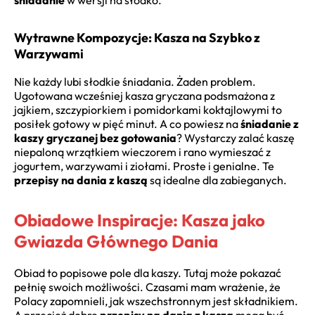
śniadanie
w wersji na słodko.
Wytrawne Kompozycje: Kasza na Szybko z
Warzywami
Nie każdy lubi słodkie śniadania. Żaden problem.
Ugotowana wcześniej kasza gryczana podsmażona z
jajkiem, szczypiorkiem i pomidorkami koktajlowymi to
posiłek gotowy w pięć minut. A co powiesz na
śniadanie z
kaszy gryczanej bez gotowania
? Wystarczy zalać kaszę
niepaloną wrzątkiem wieczorem i rano wymieszać z
jogurtem, warzywami i ziołami. Proste i genialne. Te
przepisy na dania z kaszą
są idealne dla zabieganych.
Obiadowe Inspiracje: Kasza jako
Gwiazda Głównego Dania
Obiad to popisowe pole dla kaszy. Tutaj może pokazać
pełnię swoich możliwości. Czasami mam wrażenie, że
Polacy zapomnieli, jak wszechstronnym jest składnikiem.