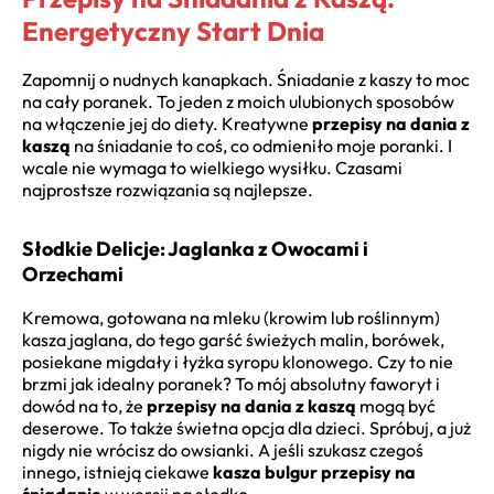
Energetyczny Start Dnia
Zapomnij o nudnych kanapkach. Śniadanie z kaszy to moc
na cały poranek. To jeden z moich ulubionych sposobów
na włączenie jej do diety. Kreatywne
przepisy na dania z
kaszą
na śniadanie to coś, co odmieniło moje poranki. I
wcale nie wymaga to wielkiego wysiłku. Czasami
najprostsze rozwiązania są najlepsze.
Słodkie Delicje: Jaglanka z Owocami i
Orzechami
Kremowa, gotowana na mleku (krowim lub roślinnym)
kasza jaglana, do tego garść świeżych malin, borówek,
posiekane migdały i łyżka syropu klonowego. Czy to nie
brzmi jak idealny poranek? To mój absolutny faworyt i
dowód na to, że
przepisy na dania z kaszą
mogą być
deserowe. To także świetna opcja dla dzieci. Spróbuj, a już
nigdy nie wrócisz do owsianki. A jeśli szukasz czegoś
innego, istnieją ciekawe
kasza bulgur przepisy na