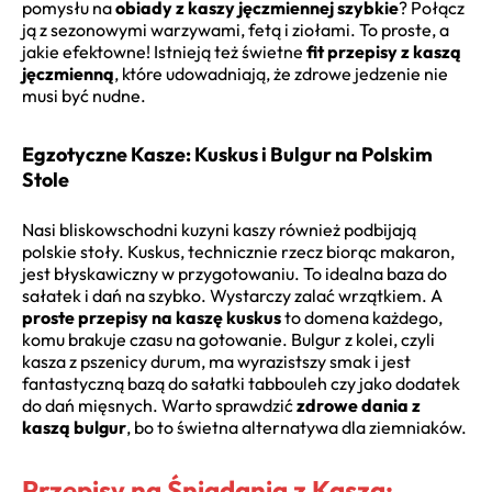
pomysłu na
obiady z kaszy jęczmiennej szybkie
? Połącz
ją z sezonowymi warzywami, fetą i ziołami. To proste, a
jakie efektowne! Istnieją też świetne
fit przepisy z kaszą
jęczmienną
, które udowadniają, że zdrowe jedzenie nie
musi być nudne.
Egzotyczne Kasze: Kuskus i Bulgur na Polskim
Stole
Nasi bliskowschodni kuzyni kaszy również podbijają
polskie stoły. Kuskus, technicznie rzecz biorąc makaron,
jest błyskawiczny w przygotowaniu. To idealna baza do
sałatek i dań na szybko. Wystarczy zalać wrzątkiem. A
proste przepisy na kaszę kuskus
to domena każdego,
komu brakuje czasu na gotowanie. Bulgur z kolei, czyli
kasza z pszenicy durum, ma wyrazistszy smak i jest
fantastyczną bazą do sałatki tabbouleh czy jako dodatek
do dań mięsnych. Warto sprawdzić
zdrowe dania z
kaszą bulgur
, bo to świetna alternatywa dla ziemniaków.
Przepisy na Śniadania z Kaszą: