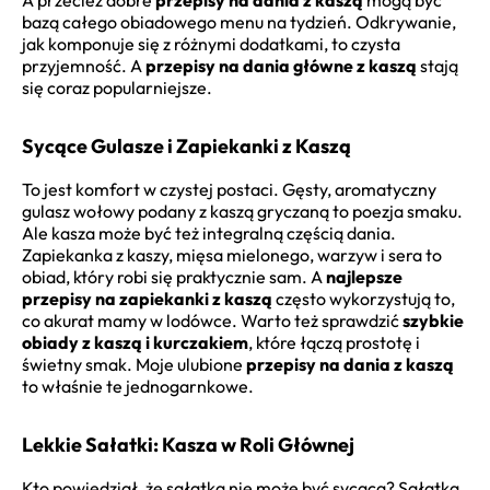
A przecież dobre
przepisy na dania z kaszą
mogą być
bazą całego obiadowego menu na tydzień. Odkrywanie,
jak komponuje się z różnymi dodatkami, to czysta
przyjemność. A
przepisy na dania główne z kaszą
stają
się coraz popularniejsze.
Sycące Gulasze i Zapiekanki z Kaszą
To jest komfort w czystej postaci. Gęsty, aromatyczny
gulasz wołowy podany z kaszą gryczaną to poezja smaku.
Ale kasza może być też integralną częścią dania.
Zapiekanka z kaszy, mięsa mielonego, warzyw i sera to
obiad, który robi się praktycznie sam. A
najlepsze
przepisy na zapiekanki z kaszą
często wykorzystują to,
co akurat mamy w lodówce. Warto też sprawdzić
szybkie
obiady z kaszą i kurczakiem
, które łączą prostotę i
świetny smak. Moje ulubione
przepisy na dania z kaszą
to właśnie te jednogarnkowe.
Lekkie Sałatki: Kasza w Roli Głównej
Kto powiedział, że sałatka nie może być sycąca? Sałatka