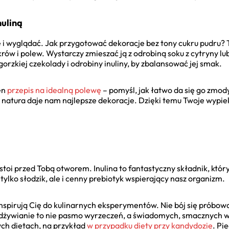
nuliną
 i wyglądać. Jak przygotować dekoracje bez tony cukru pudru? T
krów i polew. Wystarczy zmieszać ją z odrobiną soku z cytryny lub
rzkiej czekolady i odrobiny inuliny, by zbalansować jej smak.
en
przepis na idealną polewę
– pomyśl, jak łatwo da się go zmod
 natura daje nam najlepsze dekoracje. Dzięki temu Twoje wypi
toi przed Tobą otworem. Inulina to fantastyczny składnik, który
tylko słodzik, ale i cenny prebiotyk wspierający nasz organizm.
nspirują Cię do kulinarnych eksperymentów. Nie bój się próbow
dżywianie to nie pasmo wyrzeczeń, a świadomych, smacznych w
ych dietach, na przykład
w przypadku diety przy kandydozie
. Pi