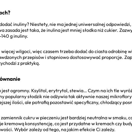
sach?
dodać inuliny? Niestety, nie ma jednej uniwersalnej odpowiedzi, 
asada jest taka, że inulina jest mniej słodka niż cukier. Zazwycz
140 g inuliny.
ie więcej wilgoci, więc czasem trzeba dodać do ciasta odrobinę w
prawdzonych przepisów i stopniowo dostosowywać proporcje. Za
zychodzi z praktyką.
orównanie
est ogromny. Ksylitol, erytrytol, stewia… Czym na ich tle wyróż
 popularny słodzik nie odżywia tak aktywnie naszej mikroflory jel
ejszej ilości, ale potrafią pozostawić specyficzny, chłodzący po
 zamiennik cukru w pieczeniu jest bardziej neutralna w smaku, 
je kremową konsystencję, co jest przydatne w kremach czy budyn
wości. Wybór zależy od tego, na jakim efekcie Ci zależy.