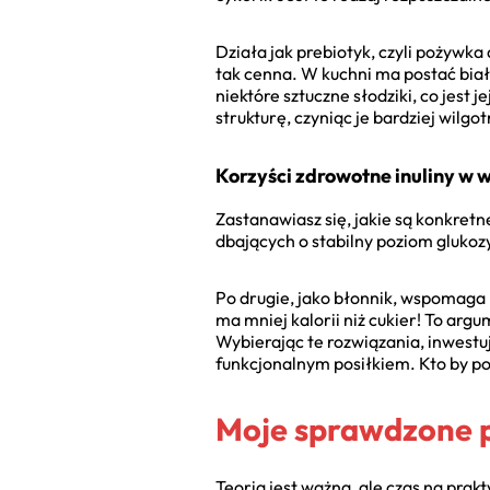
Działa jak prebiotyk, czyli pożywka 
tak cenna. W kuchni ma postać biał
niektóre sztuczne słodziki, co jest
strukturę, czyniąc je bardziej wilg
Korzyści zdrowotne inuliny w
Zastanawiasz się, jakie są konkretn
dbających o stabilny poziom gluko
Po drugie, jako błonnik, wspomaga p
ma mniej kalorii niż cukier! To arg
Wybierając te rozwiązania, inwestuj
funkcjonalnym posiłkiem. Kto by p
Moje sprawdzone pr
Teoria jest ważna, ale czas na prak