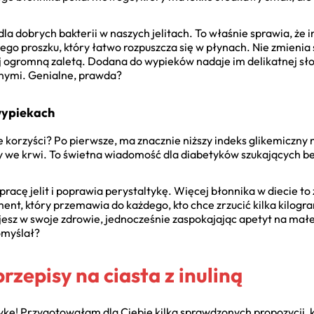
dla dobrych bakterii w naszych jelitach. To właśnie sprawia, że i
ego proszku, który łatwo rozpuszcza się w płynach. Nie zmienia
 jej ogromną zaletą. Dodana do wypieków nadaje im delikatnej sł
otnymi. Genialne, prawda?
 wypiekach
e korzyści? Po pierwsze, ma znacznie niższy indeks glikemiczny ni
zy we krwi. To świetna wiadomość dla diabetyków szukających b
racę jelit i poprawia perystaltykę. Więcej błonnika w diecie to
ument, który przemawia do każdego, kto chce zrzucić kilka kilog
esz w swoje zdrowie, jednocześnie zaspokajając apetyt na małe 
omyślał?
zepisy na ciasta z inuliną
tykę! Przygotowałam dla Ciebie kilka sprawdzonych propozycji, 