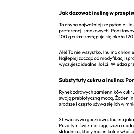
Jak dozować inulinę w przepi
To chyba najważniejsze pytanie: ile 
preferencji smakowych. Podstawowa z
100 g cukru zastępuje się około 120-
Ale! To nie wszystko. Inulina chłon
Najlepiej zacząć od modyfikacji s
wyczujesz idealne ilości. Wiedza pr
Substytuty cukru a inulina: P
Rynek zdrowych zamienników cukru j
swoją prebiotyczną mocą. Żaden inny
słodsze i często używa się ich w mni
Stewia bywa gorzkawa. Inulina jako
Poza tym świetnie zagęszcza i nada
składnika, który ma unikalne właści