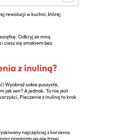
 rewolucji w kuchni, której
iesiątkę. Odkryj ze mną
 i ciesz się smakiem bez
nia z inuliną?
yć! Wyobraź sobie puszyste,
i jak sen? A jednak. To nie jest
rzyści. Pieczenie z inuliną to krok
zyskiwany najczęściej z korzenia
nasz organizm go nie trawi.