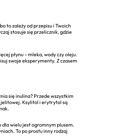
bo to zależy od przepisu i Twoich
aj stosuje się przelicznik, gdzie
ięcej płynu – mleka, wody czy oleju.
pisuj swoje eksperymenty. Z czasem
nia się inulina? Przede wszystkim
itowej. Ksylitol i erytrytol są
smak.
co dla wielu jest ogromnym plusem.
iach. To po prostu inny rodzaj