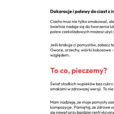
Dekoracje i polewy do ciast z i
Ciasto musi nie tylko smakować, ale
świetnie nadaje się do tworzenia lu
polew czekoladowych możesz użyć go
Jeśli brakuje ci pomysłów, zobacz t
Owoce, orzechy, wiórki kokosowe –
względem.
To co, pieczemy?
Świat słodkich wypieków bez cukru s
smakami w zdrowszej wersji. To nie 
Mam nadzieję, że moje pomysły zai
kompozycje. Pamiętaj, że zdrowe o
się nawet przy bardziej restrykcyjn