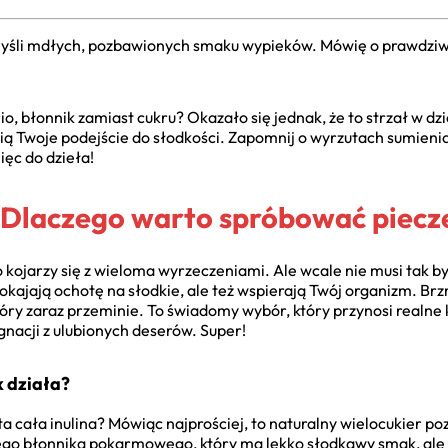
 myśli mdłych, pozbawionych smaku wypieków. Mówię o prawdziwej
, błonnik zamiast cukru? Okazało się jednak, że to strzał w dz
ią Twoje podejście do słodkości. Zapomnij o wyrzutach sumienia
ęc do dzieła!
: Dlaczego warto spróbować piecze
 kojarzy się z wieloma wyrzeczeniami. Ale wcale nie musi tak b
pokajają ochotę na słodkie, ale też wspierają Twój organizm. Brzm
tóry zaraz przeminie. To świadomy wybór, który przynosi realne ko
gnacji z ulubionych deserów. Super!
k działa?
ta cała inulina? Mówiąc najprościej, to naturalny wielocukier po
lnego błonnika pokarmowego, który ma lekko słodkawy smak, ale 