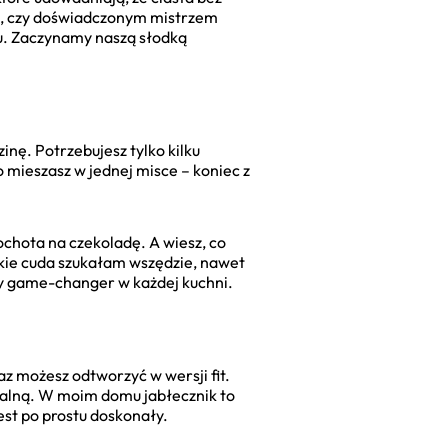
em, czy doświadczonym mistrzem
ku. Zaczynamy naszą słodką
zinę. Potrzebujesz tylko kilku
o mieszasz w jednej misce – koniec z
ochota na czekoladę. A wiesz, co
takie cuda szukałam wszędzie, nawet
y game-changer w każdej kuchni.
z możesz odtworzyć w wersji fit.
ealną. W moim domu jabłecznik to
jest po prostu doskonały.