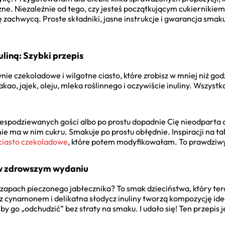
zne. Niezależnie od tego, czy jesteś początkującym cukierniki
 zachwycą. Proste składniki, jasne instrukcje i gwarancja sma
liną: Szybki przepis
ywnie czekoladowe i wilgotne ciasto, które zrobisz w mniej niż god
o, jajek, oleju, mleka roślinnego i oczywiście inuliny. Wszystk
iespodziewanych gości albo po prostu dopadnie Cię nieodparta 
e nie ma w nim cukru. Smakuje po prostu obłędnie. Inspiracji na 
 ciasto czekoladowe
, które potem modyfikowałam. To prawdziw
a w zdrowszym wydaniu
 zapach pieczonego jabłecznika? To smak dzieciństwa, który tera
 z cynamonem i delikatna słodycz inuliny tworzą kompozycję id
by go „odchudzić” bez straty na smaku. I udało się! Ten przepis 