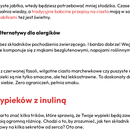
zyste jabłka, wtedy będziesz potrzebować mniej słodzika. Czase
palnia wiedzy, a
tradycyjne babcine przepisy na ciasta
mają w sob
 jabłkami
też jest świetny.
Alternatywy dla alergików
 bez składników pochodzenia zwierzęcego. I bardzo dobrze! Weg
e komponuje się z mąkami bezglutenowymi, napojami roślinnymi 
 z czerwonej fasoli, wilgotne ciasto marchewkowe czy puszyste
ki są nie tylko smaczne, ale też lekkostrawne. To doskonały d
a siebie. Zero ograniczeń, pełnia smaku.
ypieków z inuliną
warto znać kilka trików, które sprawią, że Twoje wypieki będą zaws
ią ogromną różnicę. Chodzi o to, by zrozumieć, jak ten składnik
owy na kilka sekretów od serca? Oto one.