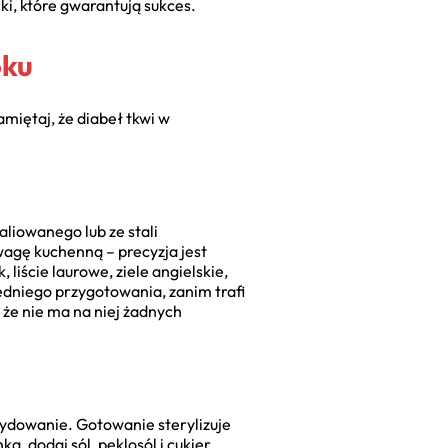
nki, które gwarantują sukces.
oku
miętaj, że diabeł tkwi w
aliowanego lub ze stali
wagę kuchenną – precyzja jest
liście laurowe, ziele angielskie,
edniego przygotowania, zanim trafi
że nie ma na niej żadnych
cydowanie. Gotowanie sterylizuje
, dodaj sól, peklosól i cukier.