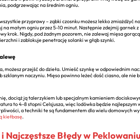
nia, podgrzewając na średnim ogniu.
j wszystkie przyprawy – ząbki czosnku możesz lekko zmiażdżyć n
j na małym ogniu przez 5-10 minut. Następnie zdejmij garnek z 
wy krok. Nigdy, pod żadnym pozorem, nie zalewaj mięsa gorącą
erzchni i zablokuje penetrację solanki w głąb szynki.
Zalewę
mna, możesz przejść do dzieła. Umieść szynkę w odpowiednim n
 szklanym naczyniu. Mięso powinno leżeć dość ciasno, ale nie by
ię, dociąż ją talerzykiem lub specjalnym kamieniem dociskowy
atura to 4-8 stopni Celsjusza, więc lodówka będzie najlepszym
erpliwości, a techniki te są fundamentem dla wielu domowych w
 kiełbasę
.
 i Najczęstsze Błędy w Peklowani