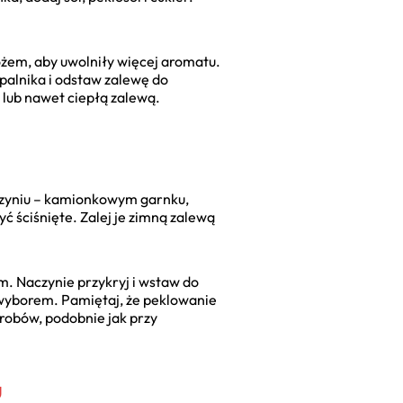
ożem, aby uwolniły więcej aromatu.
palnika i odstaw zalewę do
 lub nawet ciepłą zalewą.
aczyniu – kamionkowym garnku,
ć ściśnięte. Zalej je zimną zalewą
m. Naczynie przykryj i wstaw do
 wyborem. Pamiętaj, że peklowanie
yrobów, podobnie jak przy
u