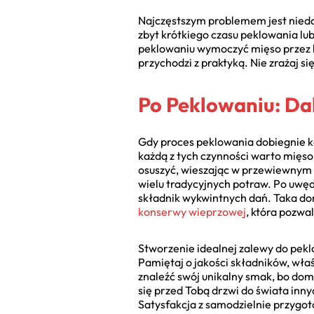
Najczęstszym problemem jest niedop
zbyt krótkiego czasu peklowania lub 
peklowaniu wymoczyć mięso przez kil
przychodzi z praktyką. Nie zrażaj 
Po Peklowaniu: Dal
Gdy proces peklowania dobiegnie koń
każdą z tych czynności warto mięso 
osuszyć, wieszając w przewiewnym m
wielu tradycyjnych potraw. Po uwędz
składnik wykwintnych dań. Taka do
konserwy wieprzowej
, która pozwa
Stworzenie idealnej zalewy do pekl
Pamiętaj o jakości składników, wła
znaleźć swój unikalny smak, bo do
się przed Tobą drzwi do świata i
Satysfakcja z samodzielnie przygot