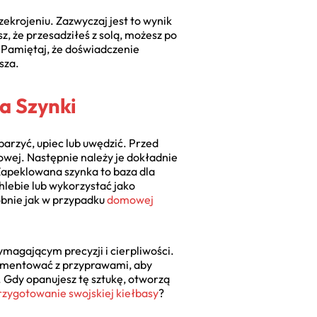
ekrojeniu. Zazwyczaj jest to wynik
sz, że przesadziłeś z solą, możesz po
. Pamiętaj, że doświadczenie
sza.
a Szynki
parzyć, upiec lub uwędzić. Przed
jowej. Następnie należy je dokładnie
 Zapeklowana szynka to baza dla
chlebie lub wykorzystać jako
bnie jak w przypadku
domowej
magającym precyzji i cierpliwości.
erymentować z przyprawami, aby
 Gdy opanujesz tę sztukę, otworzą
rzygotowanie swojskiej kiełbasy
?