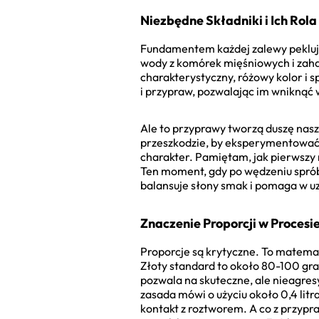
Niezbędne Składniki i Ich Rola
Fundamentem każdej zalewy peklując
wody z komórek mięśniowych i zaha
charakterystyczny, różowy kolor i s
i przypraw, pozwalając im wniknąć 
Ale to przyprawy tworzą duszę naszej 
przeszkodzie, by eksperymentować.
charakter. Pamiętam, jak pierwszy r
Ten moment, gdy po wędzeniu sprób
balansuje słony smak i pomaga w uz
Znaczenie Proporcji w Procesi
Proporcje są krytyczne. To matematy
Złoty standard to około 80-100 gramó
pozwala na skuteczne, ale nieagres
zasada mówi o użyciu około 0,4 litr
kontakt z roztworem. A co z przypra