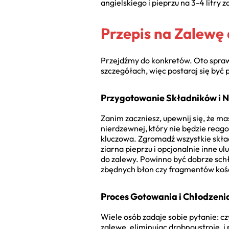
angielskiego i pieprzu na 3-4 litry 
Przepis na Zalewę
Przejdźmy do konkretów. Oto sprawd
szczegółach, więc postaraj się być
Przygotowanie Składników i 
Zanim zaczniesz, upewnij się, że ma
nierdzewnej, który nie będzie reag
kluczowa. Zgromadź wszystkie składn
ziarna pieprzu i opcjonalnie inne 
do zalewy. Powinno być dobrze schł
zbędnych błon czy fragmentów kośc
Proces Gotowania i Chłodzeni
Wiele osób zadaje sobie pytanie: c
zalewę, eliminując drobnoustroje, i