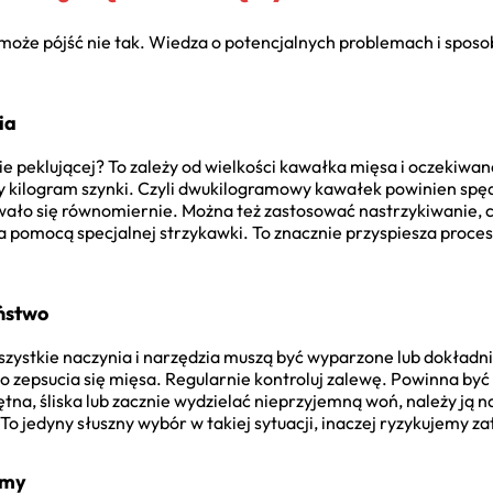
oże pójść nie tak. Wiedza o potencjalnych problemach i sposob
ia
e peklującej? To zależy od wielkości kawałka mięsa i oczekiwa
dy kilogram szynki. Czyli dwukilogramowy kawałek powinien spędz
wało się równomiernie. Można też zastosować nastrzykiwanie, 
 pomocą specjalnej strzykawki. To znacznie przyspiesza proces 
eństwo
zystkie naczynia i narzędzia muszą być wyparzone lub dokładn
 zepsucia się mięsa. Regularnie kontroluj zalewę. Powinna być
ętna, śliska lub zacznie wydzielać nieprzyjemną woń, należy ją 
o jedyny słuszny wybór w takiej sytuacji, inaczej ryzykujemy z
emy