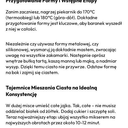
Przygotowanie Formy i Wstępne Etapy
Zanim zaczniesz, nagrzej piekarnik do 170°C
(termoobieg) lub 180°C (góra-dół). Dokładne
przygotowanie formy jest kluczowe, aby baranek wyszedł
z niej w całości.
Niezależnie czy używasz formy metalowej, czy
silikonowej, wysmaruj ją dokładnie masłem, zwracając
uwagę na wszystkie zakamarki. Następnie oprósz
wnętrze bułką tartą, kaszą manną lub mąką, a nadmiar
wysyp. Dzięki temu ciasto nie przywrze. Odstaw formę
na bok i zajmij się ciastem.
Tajemnice Mieszania Ciasta na Idealną
Konsystencję
W dużej misce umieść całe jajka. Tak, całe – nie musisz
oddzielać białek od żółtek. Dodaj cukier i szczyptę soli.
Teraz najważniejszy etap: ubijaj wszystko mikserem na
najwyższych obrotach przez około 10-12 minut.