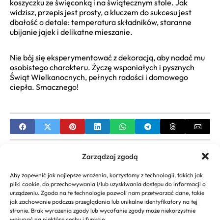
koszyczku ze święconką i na świątecznym stole. Jak
widzisz, przepis jest prosty, a kluczem do sukcesu jest
dbałość o detale: temperatura składników, staranne
ubijanie jajek i delikatne mieszanie.
Nie bój się eksperymentować z dekoracją, aby nadać mu
osobistego charakteru. Życzę wspaniałych i pysznych
Świąt Wielkanocnych, pełnych radości i domowego
ciepła. Smacznego!
PREVIOUS
Zarządzaj zgodą
Awans na nauczyciela dyplomowanego: przepisy
Aby zapewnić jak najlepsze wrażenia, korzystamy z technologii, takich jak
przejściowe (poradnik)
pliki cookie, do przechowywania i/lub uzyskiwania dostępu do informacji o
urządzeniu. Zgoda na te technologie pozwoli nam przetwarzać dane, takie
NEXT
jak zachowanie podczas przeglądania lub unikalne identyfikatory na tej
stronie. Brak wyrażenia zgody lub wycofanie zgody może niekorzystnie
Prosty przepis na baranka – Tradycyjny wypiek na
wpłynąć na niektóre cechy i funkcje.