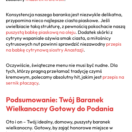
Konsystencja naszego baranka jest niezwykle delikatna,
przypomina nieco najlepsze ciasta piaskowe. Jeśli
uwielbiacie taką strukturę, z pewnością pokochacie naszą
puszystą babkę piaskową na oleju
. Dodatek skórki z
cytryny wspaniale ożywia smak ciasta, a miłośnicy
cytrusowych nut powinni sprawdzić niezawodny
przepis
na babkę cytrynową siostry Anastazji
.
Oczywiście, świąteczne menu nie musi być nudne. Dla
tych, którzy pragną przełamać tradycję czymś
kremowym, polecamy absolutny hit, jakim jest
przepis na
sernik płaczący
.
Podsumowanie: Twój Baranek
Wielkanocny Gotowy do Podania
Oto i on – Twój idealny, domowy, puszysty baranek
wielkanocny. Gotowy, by zająć honorowe miejsce w