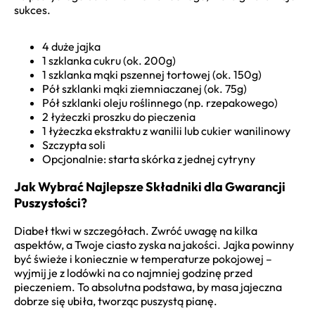
sukces.
4 duże jajka
1 szklanka cukru (ok. 200g)
1 szklanka mąki pszennej tortowej (ok. 150g)
Pół szklanki mąki ziemniaczanej (ok. 75g)
Pół szklanki oleju roślinnego (np. rzepakowego)
2 łyżeczki proszku do pieczenia
1 łyżeczka ekstraktu z wanilii lub cukier wanilinowy
Szczypta soli
Opcjonalnie: starta skórka z jednej cytryny
Jak Wybrać Najlepsze Składniki dla Gwarancji
Puszystości?
Diabeł tkwi w szczegółach. Zwróć uwagę na kilka
aspektów, a Twoje ciasto zyska na jakości. Jajka powinny
być świeże i koniecznie w temperaturze pokojowej –
wyjmij je z lodówki na co najmniej godzinę przed
pieczeniem. To absolutna podstawa, by masa jajeczna
dobrze się ubiła, tworząc puszystą pianę.