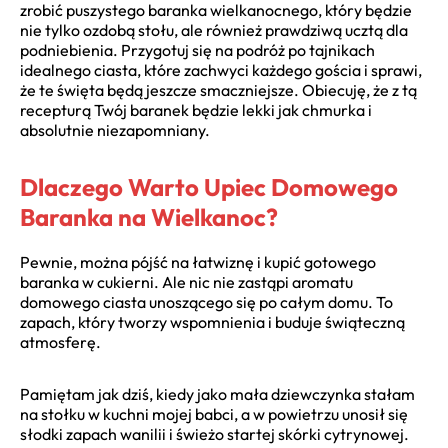
zrobić puszystego baranka wielkanocnego, który będzie
nie tylko ozdobą stołu, ale również prawdziwą ucztą dla
podniebienia. Przygotuj się na podróż po tajnikach
idealnego ciasta, które zachwyci każdego gościa i sprawi,
że te święta będą jeszcze smaczniejsze. Obiecuję, że z tą
recepturą Twój baranek będzie lekki jak chmurka i
absolutnie niezapomniany.
Dlaczego Warto Upiec Domowego
Baranka na Wielkanoc?
Pewnie, można pójść na łatwiznę i kupić gotowego
baranka w cukierni. Ale nic nie zastąpi aromatu
domowego ciasta unoszącego się po całym domu. To
zapach, który tworzy wspomnienia i buduje świąteczną
atmosferę.
Pamiętam jak dziś, kiedy jako mała dziewczynka stałam
na stołku w kuchni mojej babci, a w powietrzu unosił się
słodki zapach wanilii i świeżo startej skórki cytrynowej.