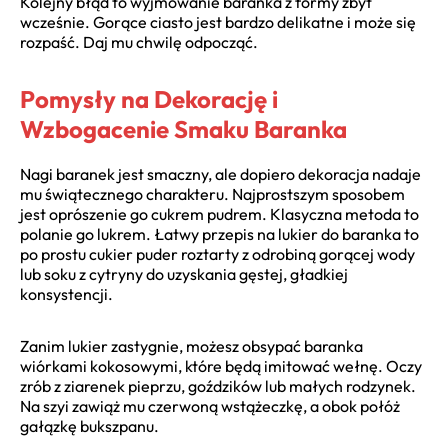
Kolejny błąd to wyjmowanie baranka z formy zbyt
wcześnie. Gorące ciasto jest bardzo delikatne i może się
rozpaść. Daj mu chwilę odpocząć.
Pomysły na Dekorację i
Wzbogacenie Smaku Baranka
Nagi baranek jest smaczny, ale dopiero dekoracja nadaje
mu świątecznego charakteru. Najprostszym sposobem
jest oprószenie go cukrem pudrem. Klasyczna metoda to
polanie go lukrem. Łatwy przepis na lukier do baranka to
po prostu cukier puder roztarty z odrobiną gorącej wody
lub soku z cytryny do uzyskania gęstej, gładkiej
konsystencji.
Zanim lukier zastygnie, możesz obsypać baranka
wiórkami kokosowymi, które będą imitować wełnę. Oczy
zrób z ziarenek pieprzu, goździków lub małych rodzynek.
Na szyi zawiąż mu czerwoną wstążeczkę, a obok połóż
gałązkę bukszpanu.