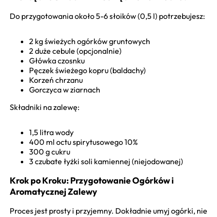
Do przygotowania około 5-6 słoików (0,5 l) potrzebujesz:
2 kg świeżych ogórków gruntowych
2 duże cebule (opcjonalnie)
Główka czosnku
Pęczek świeżego kopru (baldachy)
Korzeń chrzanu
Gorczyca w ziarnach
Składniki na zalewę:
1,5 litra wody
400 ml octu spirytusowego 10%
300 g cukru
3 czubate łyżki soli kamiennej (niejodowanej)
Krok po Kroku: Przygotowanie Ogórków i
Aromatycznej Zalewy
Proces jest prosty i przyjemny. Dokładnie umyj ogórki, nie