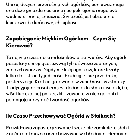
Unikaj dużych, przerośniętych ogórków, ponieważ mają
one duże gniazda nasienne i po pokrojeniu mogą być
wodniste i mniej smaczne. Świeżość jest absolutnie
kluczowa dla końcowej chrupkości.
Zapobieganie Miękkim Ogórkom – Czym Się
Kierować?
To największa zmora miłośników przetworów. Aby ogórki
pozostały chrupiące, używaj tylko świeżo zebranych,
zimnych warzyw. Nigdy nie krój ogórków, które leżały
kilka dni i straciły jędrność. Po drugie, nie przedłużaj
pasteryzacji. Krótkie gotowanie w zupełności wystarczy.
Tradycyjnym sposobem jest dodanie do słoika liścia dębu,
wiśni lub czarnej porzeczki – zawarte w nich garbniki
pomagają utrzymać twardość ogórków.
Ile Czasu Przechowywać Ogórki w Słoikach?
Prawidłowo zapasteryzowane i szczelnie zamknięte słoiki
z ogórkami można przechowywać w chłodnym, ciemnym