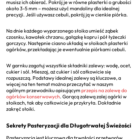
musisz ich obierać. Pokrój je w równe plasterki o grubości
około 3-5 mm – możesz użyć mandoliny dla idealnej
precyzji. Jeśli używasz cebuli, pokrój ją w cienkie piórka.
Na dnie każdego wyparzonego słoika umieść ząbek
czosnku, kawałek chrzanu, gałązkę kopru i pół łyżeczki
gorczycy. Następnie ciasno układaj w słoikach plasterki
ogórków, przekładając je ewentualnie piórkami cebuli.
W garnku zagotuj wszystkie składniki zalewy: wodę, ocet,
cukier i sól. Mieszaj, aż cukier i sól całkowicie się
rozpuszczą. Podstawy idealnej zalewy są kluczowe, a
więcej na ten temat można przeczytać w naszym
ogólnym przewodniku opisującym
przepis na zalewę do
ogórków konserwowych
. Gorącą zalewą zalej ogórki w
słoikach, tak aby całkowicie je przykryła. Dokładnie
zakręć słoiki.
Sekrety Pasteryzacji dla Długotrwałej Świeżości
Pasteryzacja jest kluczowa dla trwałości przetworów.