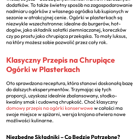
dodatków. To także świetny sposób na zagospodarowanie
nadmiaru ogórków z własnego ogródka lub kupionych w
sezonie w atrakcyjnej cenie. Ogórki w plasterkach są
niezwykle wszechstronne: idealne do burgerów, hot-
dogów, jako składnik sałatki ziemniaczanej, koreczków
czy po prostu jako chrupiąca przekąska. To mały luksus,
na który możesz sobie pozwolić przez cały rok.
Klasyczny Przepis na Chrupiące
Ogórki w Plasterkach
Oto sprawdzona receptura, która stanowi doskonałą bazę
do dalszych eksperymentów. Trzymając się tych
proporcji, uzyskasz idealnie zbalansowany, słodko-
kwaśny smak i cudowną chrupkość. Choć klasyczny
domowy przepis na ogórki konserwowe
w całości ma
swoje miejsce w spiżarni, wersja krojona otwiera nowe
możliwości kulinarne.
Niezbędne Składniki – Co Będzie Potrzebne?