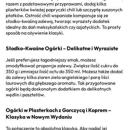
razem z podstawowymi przyprawami, dodaj kilka
plasterków świeżej papryczki chili lub szczyptę suszonych
płatków. Ostrość chili wspaniale komponuje się ze
słodko-kwaśną zalewą, tworząc wyrazisty dodatek
idealny do dań meksykańskich czy azjatyckich. To prosty
sposób na ożywienie klasyki.
Słodko-Kwaśne Ogórki – Delikatne i Wyraziste
Jeśli preferujesz łagodniejszy smak, możesz
zmodyfikować proporcje zalewy. Zwiększ ilość cukru do
350 g i zmniejsz ilość octu do 350 ml. Możesz także dodać
do zalewy kilka ziaren ziela angielskiego i parę liści
laurowych dla głębszego aromatu. Tak przygotowane
ogórki będą doskonałym dodatkiem do delikatnych
wędlin i pasztetów.
Ogórki w Plasterkach z Gorczycą i Koprem –
Klasyka w Nowym Wydaniu
To połączenie to absolutna klasyka. Aby nadać jej