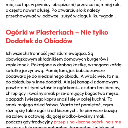
miejscu (np. w piwnicy lub spiżarni) przez co najmniej rok,
a często nawet dłużej. Po otwarciu słoik należy
przechowywać w lodówce i zużyć w ciągu kilku tygodni.
Ogórki w Plasterkach – Nie tylko
Dodatek do Obiadów
Ich wszechstronność jest zdumiewająca. Są
obowiązkowym składnikiem domowych burgerów i
zapiekanek. Pokrojone w drobną kostkę, wzbogacą każdą
sałatkę jarzynową. Pamiętam, jak babcia zawsze
dodawała je do niedzielnego obiadu. A właściwie, to nie,
do obiadu były inne dodatki. Ale jej kanapki z domowym
pasztetem i tymi właśnie ogórkami… czułam ten idealny,
chrupiący i kwaśny smak przełamujący bogactwo mięsa,
a zapach świeżego kopru unosił się w całej kuchni. To
smak mojego dzieciństwa. Warto też pamiętać, czym
różnią się takie ogórki od kiszonych. Te pierwsze bazują
na zalewie octowej, dającej słodko-kwaśny smak,
podczas gdy tradycyjny
przepis na kiszone ogórki na zimę
wykorzystuje proces naturalnej fermentacji mlekowej.