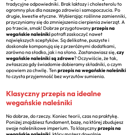
tradycyjne odpowiedniki. Brak laktozy i cholesterolu to
ogromny plus dla naszego zdrowia i samopoczucia. Po
drugie, kwestie etyczne. Wybierając roślinne zamienniki,
przyczyniamy się do zmniejszenia cierpienia zwierząt. A
po trzecie, smak! Dobrze przygotowany
przepis na
wegańskie naleśniki
potrafi zaskoczyć nawet
największych sceptyków. Są delikatne, puszyste i
doskonale komponują się z przeróżnymi dodatkami,
zarówno na słodko, jak i na słono. Zastanawiasz się,
czy
wegańskie naleśniki są zdrowe
? Oczywiście, że tak,
zwłaszcza gdy świadomie dobieramy składniki, o czym
opowiem za chwilę. Ten
przepis na wegańskie naleśniki
to czysta przyjemność bez wyrzutów sumienia.
Klasyczny przepis na idealne
wegańskie naleśniki
No dobrze, do rzeczy. Koniec teorii, czas na praktykę.
Poniżej znajdziesz fundament, bazę, na której zbudujesz
swoje naleśnikowe imperium. To klasyczny
przepis na
wegańskie naleśniki
, który możesz dowolnie