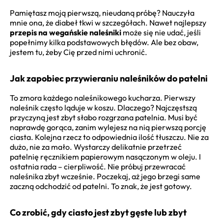
Pamiętasz moją pierwszą, nieudaną próbę? Nauczyła
mnie ona, że diabeł tkwi w szczegółach. Nawet najlepszy
przepis na wegańskie naleśniki
może się nie udać, jeśli
popełnimy kilka podstawowych błędów. Ale bez obaw,
jestem tu, żeby Cię przed nimi uchronić.
Jak zapobiec przywieraniu naleśników do patelni
To zmora każdego naleśnikowego kucharza. Pierwszy
naleśnik często ląduje w koszu. Dlaczego? Najczęstszą
przyczyną jest zbyt słabo rozgrzana patelnia. Musi być
naprawdę gorąca, zanim wylejesz na nią pierwszą porcję
ciasta. Kolejna rzecz to odpowiednia ilość tłuszczu. Nie za
dużo, nie za mało. Wystarczy delikatnie przetrzeć
patelnię ręcznikiem papierowym nasączonym w oleju. I
ostatnia rada – cierpliwość. Nie próbuj przewracać
naleśnika zbyt wcześnie. Poczekaj, aż jego brzegi same
zaczną odchodzić od patelni. To znak, że jest gotowy.
Co zrobić, gdy ciasto jest zbyt gęste lub zbyt