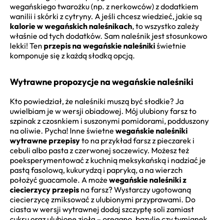
wegańskiego twarożku (np. z nerkowców) z dodatkiem
wanilii i skórki z cytryny. A jeśli chcesz wiedzieć, jakie są
kalorie w wegańskich naleśnikach
, to wszystko zależy
właśnie od tych dodatków. Sam naleśnik jest stosunkowo
lekki! Ten
przepis na wegańskie naleśniki
świetnie
komponuje się z każdą słodką opcją.
Wytrawne propozycje na wegańskie naleśniki
Kto powiedział, że naleśniki muszą być słodkie? Ja
uwielbiam je w wersji obiadowej. Mój ulubiony farsz to
szpinak z czosnkiem i suszonymi pomidorami, podduszony
na oliwie. Pycha! Inne świetne
wegańskie naleśniki
wytrawne przepisy
to na przykład farsz z pieczarek i
cebuli albo pasta z czerwonej soczewicy. Możesz też
poeksperymentować z kuchnią meksykańską i nadziać je
pastą fasolową, kukurydzą i papryką, a na wierzch
położyć guacamole. A może
wegańskie naleśniki z
ciecierzycy przepis
na farsz? Wystarczy ugotowaną
ciecierzycę zmiksować z ulubionymi przyprawami. Do
ciasta w wersji wytrawnej dodaj szczyptę soli zamiast
cukru oraz ulubione zioła – oregano, bazylię czy tymianek.