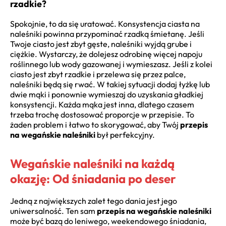
rzadkie?
Spokojnie, to da się uratować. Konsystencja ciasta na
naleśniki powinna przypominać rzadką śmietanę. Jeśli
Twoje ciasto jest zbyt gęste, naleśniki wyjdą grube i
ciężkie. Wystarczy, że dolejesz odrobinę więcej napoju
roślinnego lub wody gazowanej i wymieszasz. Jeśli z kolei
ciasto jest zbyt rzadkie i przelewa się przez palce,
naleśniki będą się rwać. W takiej sytuacji dodaj łyżkę lub
dwie mąki i ponownie wymieszaj do uzyskania gładkiej
konsystencji. Każda mąka jest inna, dlatego czasem
trzeba trochę dostosować proporcje w przepisie. To
żaden problem i łatwo to skorygować, aby Twój
przepis
na wegańskie naleśniki
był perfekcyjny.
Wegańskie naleśniki na każdą
okazję: Od śniadania po deser
Jedną z największych zalet tego dania jest jego
uniwersalność. Ten sam
przepis na wegańskie naleśniki
może być bazą do leniwego, weekendowego śniadania,