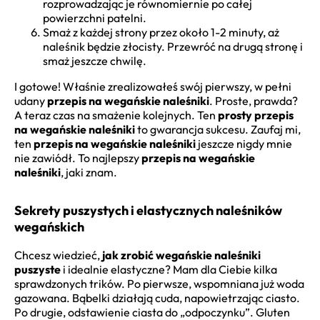
rozprowadzając je równomiernie po całej
powierzchni patelni.
Smaż z każdej strony przez około 1-2 minuty, aż
naleśnik będzie złocisty. Przewróć na drugą stronę i
smaż jeszcze chwilę.
I gotowe! Właśnie zrealizowałeś swój pierwszy, w pełni
udany
przepis na wegańskie naleśniki
. Proste, prawda?
A teraz czas na smażenie kolejnych. Ten
prosty przepis
na wegańskie naleśniki
to gwarancja sukcesu. Zaufaj mi,
ten
przepis na wegańskie naleśniki
jeszcze nigdy mnie
nie zawiódł. To najlepszy
przepis na wegańskie
naleśniki
, jaki znam.
Sekrety puszystych i elastycznych naleśników
wegańskich
Chcesz wiedzieć,
jak zrobić wegańskie naleśniki
puszyste
i idealnie elastyczne? Mam dla Ciebie kilka
sprawdzonych trików. Po pierwsze, wspomniana już woda
gazowana. Bąbelki działają cuda, napowietrzając ciasto.
Po drugie, odstawienie ciasta do „odpoczynku”. Gluten