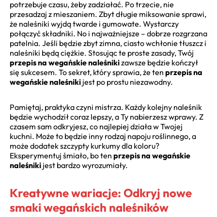
potrzebuje czasu, żeby zadziałać. Po trzecie, nie
przesadzaj z mieszaniem. Zbyt długie miksowanie sprawi,
że naleśniki wyjdą twarde i gumowate. Wystarczy
połączyć składniki. No i najważniejsze – dobrze rozgrzana
patelnia. Jeśli będzie zbyt zimna, ciasto wchłonie tłuszcz i
naleśniki będą ciężkie. Stosując te proste zasady, Twój
przepis na wegańskie naleśniki
zawsze będzie kończył
się sukcesem. To sekret, który sprawia, że ten
przepis na
wegańskie naleśniki
jest po prostu niezawodny.
Pamiętaj, praktyka czyni mistrza. Każdy kolejny naleśnik
będzie wychodził coraz lepszy, a Ty nabierzesz wprawy. Z
czasem sam odkryjesz, co najlepiej działa w Twojej
kuchni. Może to będzie inny rodzaj napoju roślinnego, a
może dodatek szczypty kurkumy dla koloru?
Eksperymentuj śmiało, bo ten
przepis na wegańskie
naleśniki
jest bardzo wyrozumiały.
Kreatywne wariacje: Odkryj nowe
smaki wegańskich naleśników