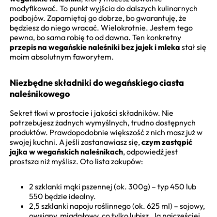
modyfikować. To punkt wyjścia do dalszych kulinarnych
podbojów. Zapamiętaj go dobrze, bo gwarantuję, że
będziesz do niego wracać. Wielokrotnie. Jestem tego
pewna, bo sama robię to od dawna. Ten konkretny
przepis na wegańskie naleśniki bez jajek i mleka
stał się
moim absolutnym faworytem.
Niezbędne składniki do wegańskiego ciasta
naleśnikowego
Sekret tkwi w prostocie i jakości składników. Nie
potrzebujesz żadnych wymyślnych, trudno dostępnych
produktów. Prawdopodobnie większość z nich masz już w
swojej kuchni. A jeśli zastanawiasz się,
czym zastąpić
jajka w wegańskich naleśnikach
, odpowiedź jest
prostsza niż myślisz. Oto lista zakupów:
2 szklanki mąki pszennej (ok. 300g) – typ 450 lub
550 będzie idealny.
2,5 szklanki napoju roślinnego (ok. 625 ml) – sojowy,
owsiany, migdałowy, co tylko lubisz. Ja najczęściej