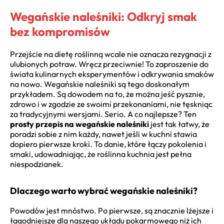
Wegańskie naleśniki: Odkryj smak
bez kompromisów
Przejście na dietę roślinną wcale nie oznacza rezygnacji z
ulubionych potraw. Wręcz przeciwnie! To zaproszenie do
świata kulinarnych eksperymentów i odkrywania smaków
na nowo. Wegańskie naleśniki są tego doskonałym
przykładem. Są dowodem na to, że można jeść pysznie,
zdrowo i w zgodzie ze swoimi przekonaniami, nie tęskniąc
za tradycyjnymi wersjami. Serio. A co najlepsze? Ten
prosty przepis na wegańskie naleśniki
jest tak łatwy, że
poradzi sobie z nim każdy, nawet jeśli w kuchni stawia
dopiero pierwsze kroki. To danie, które łączy pokolenia i
smaki, udowadniając, że roślinna kuchnia jest pełna
niespodzianek.
Dlaczego warto wybrać wegańskie naleśniki?
Powodów jest mnóstwo. Po pierwsze, są znacznie lżejsze i
łagodniejsze dla naszego układu pokarmowego niż ich