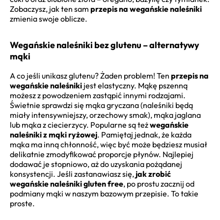
Zobaczysz, jak ten sam
przepis na wegańskie naleśniki
zmienia swoje oblicze.
Wegańskie naleśniki bez glutenu – alternatywy
mąki
A co jeśli unikasz glutenu? Żaden problem! Ten
przepis na
wegańskie naleśniki
jest elastyczny. Mąkę pszenną
możesz z powodzeniem zastąpić innymi rodzajami.
Świetnie sprawdzi się mąka gryczana (naleśniki będą
miały intensywniejszy, orzechowy smak), mąka jaglana
lub mąka z ciecierzycy. Popularne są też
wegańskie
naleśniki z mąki ryżowej
. Pamiętaj jednak, że każda
mąka ma inną chłonność, więc być może będziesz musiał
delikatnie zmodyfikować proporcje płynów. Najlepiej
dodawać je stopniowo, aż do uzyskania pożądanej
konsystencji. Jeśli zastanawiasz się,
jak zrobić
wegańskie naleśniki gluten free
, po prostu zacznij od
podmiany mąki w naszym bazowym przepisie. To takie
proste.