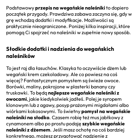
Podstawowy
przepis na wegańskie naleśniki
to dopiero
początek przygody. Prawdziwa zabawa zaczyna się, gdy w
grę wchodzą dodatki i modyfikacje. Możliwości są
praktycznie nieograniczone. Poniżej kilka inspiracji, które
pomogą Ci spojrzeć na naleśniki w zupełnie nowy sposób.
Słodkie dodatki i nadzienia do wegańskich
naleśników
To jest raj dla łasuchów. Klasyka to oczywiście dżem lub
wegański krem czekoladowy. Ale co powiesz na coś
więcej? Fantastycznym pomysłem są świeże owoce.
Borówki, maliny, pokrojone w plasterki banany czy
truskawki. To będą
najlepsze wegańskie naleśniki z
owocami
, jakie kiedykolwiek jadłeś. Polej je syropem
klonowym lub z agawy, posyp prażonymi migdałami albo
wiórkami kokosowymi. To świetny
pomysł na wegańskie
naleśniki na słodko
. Czasem robię też mus jabłkowy z
cynamonem albo po prostu podaję
szybkie wegańskie
naleśniki z dżemem
. Jeśli masz ochotę na coś bardziej
konkretnego, możesz przygotować nadzienie z