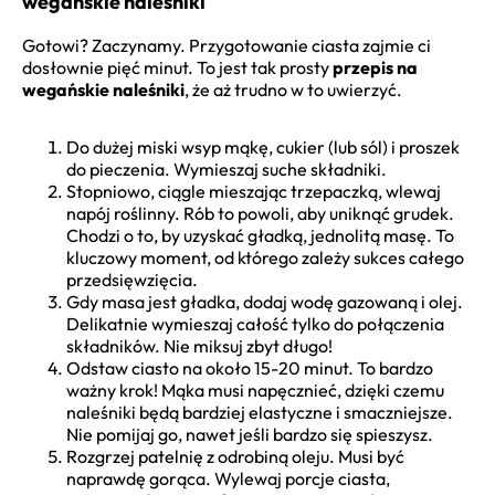
wegańskie naleśniki
Gotowi? Zaczynamy. Przygotowanie ciasta zajmie ci
dosłownie pięć minut. To jest tak prosty
przepis na
wegańskie naleśniki
, że aż trudno w to uwierzyć.
Do dużej miski wsyp mąkę, cukier (lub sól) i proszek
do pieczenia. Wymieszaj suche składniki.
Stopniowo, ciągle mieszając trzepaczką, wlewaj
napój roślinny. Rób to powoli, aby uniknąć grudek.
Chodzi o to, by uzyskać gładką, jednolitą masę. To
kluczowy moment, od którego zależy sukces całego
przedsięwzięcia.
Gdy masa jest gładka, dodaj wodę gazowaną i olej.
Delikatnie wymieszaj całość tylko do połączenia
składników. Nie miksuj zbyt długo!
Odstaw ciasto na około 15-20 minut. To bardzo
ważny krok! Mąka musi napęcznieć, dzięki czemu
naleśniki będą bardziej elastyczne i smaczniejsze.
Nie pomijaj go, nawet jeśli bardzo się spieszysz.
Rozgrzej patelnię z odrobiną oleju. Musi być
naprawdę gorąca. Wylewaj porcje ciasta,