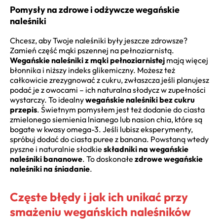
Pomysły na zdrowe i odżywcze wegańskie
naleśniki
Chcesz, aby Twoje naleśniki były jeszcze zdrowsze?
Zamień część mąki pszennej na pełnoziarnistą.
Wegańskie naleśniki z mąki pełnoziarnistej
mają więcej
błonnika i niższy indeks glikemiczny. Możesz też
całkowicie zrezygnować z cukru, zwłaszcza jeśli planujesz
podać je z owocami – ich naturalna słodycz w zupełności
wystarczy. To idealny
wegańskie naleśniki bez cukru
przepis
. Świetnym pomysłem jest też dodanie do ciasta
zmielonego siemienia lnianego lub nasion chia, które są
bogate w kwasy omega-3. Jeśli lubisz eksperymenty,
spróbuj dodać do ciasta puree z banana. Powstaną wtedy
pyszne i naturalnie słodkie
składniki na wegańskie
naleśniki bananowe
. To doskonałe
zdrowe wegańskie
naleśniki na śniadanie
.
Częste błędy i jak ich unikać przy
smażeniu wegańskich naleśników