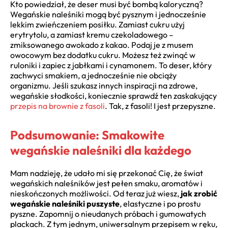
Kto powiedział, że deser musi być bombą kaloryczną?
Wegańskie naleśniki mogą być pysznym i jednocześnie
lekkim zwieńczeniem posiłku. Zamiast cukru użyj
erytrytolu, a zamiast kremu czekoladowego –
zmiksowanego awokado z kakao. Podaj je z musem
owocowym bez dodatku cukru. Możesz też zwinąć w
ruloniki i zapiec z jabłkami i cynamonem. To deser, który
zachwyci smakiem, a jednocześnie nie obciąży
organizmu. Jeśli szukasz innych inspiracji na zdrowe,
wegańskie słodkości, koniecznie sprawdź ten zaskakujący
przepis na brownie z fasoli
. Tak, z fasoli! I jest przepyszne.
Podsumowanie: Smakowite
wegańskie naleśniki dla każdego
Mam nadzieję, że udało mi się przekonać Cię, że świat
wegańskich naleśników jest pełen smaku, aromatów i
nieskończonych możliwości. Od teraz już wiesz,
jak zrobić
wegańskie naleśniki puszyste
, elastyczne i po prostu
pyszne. Zapomnij o nieudanych próbach i gumowatych
plackach. Z tym jednym, uniwersalnym przepisem w ręku,