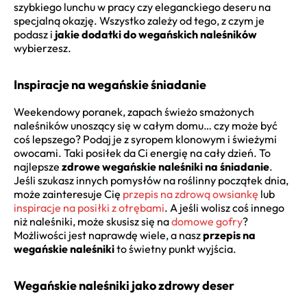
szybkiego lunchu w pracy czy eleganckiego deseru na
specjalną okazję. Wszystko zależy od tego, z czym je
podasz i
jakie dodatki do wegańskich naleśników
wybierzesz.
Inspiracje na wegańskie śniadanie
Weekendowy poranek, zapach świeżo smażonych
naleśników unoszący się w całym domu… czy może być
coś lepszego? Podaj je z syropem klonowym i świeżymi
owocami. Taki posiłek da Ci energię na cały dzień. To
najlepsze
zdrowe wegańskie naleśniki na śniadanie
.
Jeśli szukasz innych pomysłów na roślinny początek dnia,
może zainteresuje Cię
przepis na zdrową owsiankę
lub
inspiracje na posiłki z otrębami
. A jeśli wolisz coś innego
niż naleśniki, może skusisz się na
domowe gofry
?
Możliwości jest naprawdę wiele, a nasz
przepis na
wegańskie naleśniki
to świetny punkt wyjścia.
Wegańskie naleśniki jako zdrowy deser