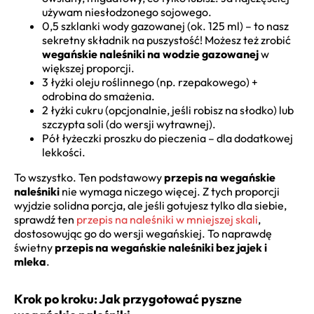
używam niesłodzonego sojowego.
0,5 szklanki wody gazowanej (ok. 125 ml) – to nasz
sekretny składnik na puszystość! Możesz też zrobić
wegańskie naleśniki na wodzie gazowanej
w
większej proporcji.
3 łyżki oleju roślinnego (np. rzepakowego) +
odrobina do smażenia.
2 łyżki cukru (opcjonalnie, jeśli robisz na słodko) lub
szczypta soli (do wersji wytrawnej).
Pół łyżeczki proszku do pieczenia – dla dodatkowej
lekkości.
To wszystko. Ten podstawowy
przepis na wegańskie
naleśniki
nie wymaga niczego więcej. Z tych proporcji
wyjdzie solidna porcja, ale jeśli gotujesz tylko dla siebie,
sprawdź ten
przepis na naleśniki w mniejszej skali
,
dostosowując go do wersji wegańskiej. To naprawdę
świetny
przepis na wegańskie naleśniki bez jajek i
mleka
.
Krok po kroku: Jak przygotować pyszne