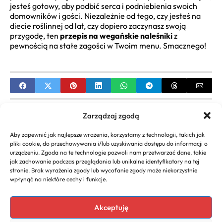
jesteś gotowy, aby podbić serca i podniebienia swoich
domowników i gości. Niezależnie od tego, czy jesteś na
diecie roślinnej od lat, czy dopiero zaczynasz swoją
przygodę, ten
przepis na wegańskie naleśniki
z
pewnością na stałe zagości w Twoim menu. Smacznego!
PREVIOUS
Zarządzaj zgodą
Przepis na tradycyjne danie świąteczne który
Aby zapewnić jak najlepsze wrażenia, korzystamy z technologii, takich jak
musisz znać
pliki cookie, do przechowywania i/lub uzyskiwania dostępu do informacji o
urządzeniu. Zgoda na te technologie pozwoli nam przetwarzać dane, takie
NEXT
jak zachowanie podczas przeglądania lub unikalne identyfikatory na tej
stronie. Brak wyrażenia zgody lub wycofanie zgody może niekorzystnie
Przepis na polędwiczki wieprzowe w sosie –
wpłynąć na niektóre cechy i funkcje.
Sekrety idealnego dania
Akceptuję