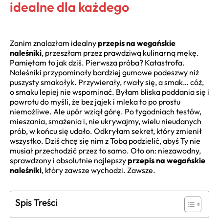
idealne dla każdego
Zanim znalazłam idealny
przepis na wegańskie
naleśniki
, przeszłam przez prawdziwą kulinarną mękę.
Pamiętam to jak dziś. Pierwsza próba? Katastrofa.
Naleśniki przypominały bardziej gumowe podeszwy niż
puszysty smakołyk. Przywierały, rwały się, a smak… cóż,
o smaku lepiej nie wspominać. Byłam bliska poddania się i
powrotu do myśli, że bez jajek i mleka to po prostu
niemożliwe. Ale upór wziął górę. Po tygodniach testów,
mieszania, smażenia i, nie ukrywajmy, wielu nieudanych
prób, w końcu się udało. Odkryłam sekret, który zmienił
wszystko. Dziś chcę się nim z Tobą podzielić, abyś Ty nie
musiał przechodzić przez to samo. Oto on: niezawodny,
sprawdzony i absolutnie najlepszy
przepis na wegańskie
naleśniki
, który zawsze wychodzi. Zawsze.
Spis Treści