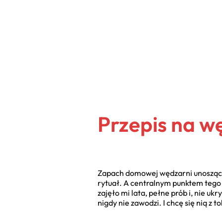
Przepis na w
Zapach domowej wędzarni unoszący s
rytuał. A centralnym punktem tego 
zajęło mi lata, pełne prób i, nie 
nigdy nie zawodzi. I chcę się nią z t