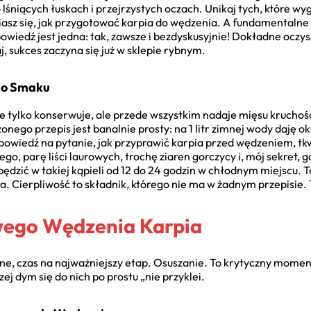
o lśniących łuskach i przejrzystych oczach. Unikaj tych, które 
iasz się, jak przygotować karpia do wędzenia. A fundamentalne 
iedź jest jedna: tak, zawsze i bezdyskusyjnie! Dokładne oczysz
 sukces zaczyna się już w sklepie rybnym.
 do Smaku
nie tylko konserwuje, ale przede wszystkim nadaje mięsu kruchoś
nego przepis jest banalnie prosty: na 1 litr zimnej wody daję
dpowiedź na pytanie, jak przyprawić karpia przed wędzeniem, tk
iego, parę liści laurowych, trochę ziaren gorczycy i, mój sekret
ędzić w takiej kąpieli od 12 do 24 godzin w chłodnym miejscu. 
dura. Cierpliwość to składnik, którego nie ma w żadnym przepisi
wego Wędzenia Karpia
ne, czas na najważniejszy etap. Osuszanie. To krytyczny momen
j dym się do nich po prostu „nie przyklei.