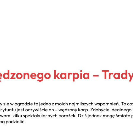
ędzonego karpia – Trad
ię w ogrodzie to jedno z moich najmilszych wspomnień. To coś w
rytuału jest oczywiście on – wędzony karp. Zdobycie idealnego
ukrywam, kilku spektakularnych porażek. Dziś jednak mogę śmiał
obą podzielić.