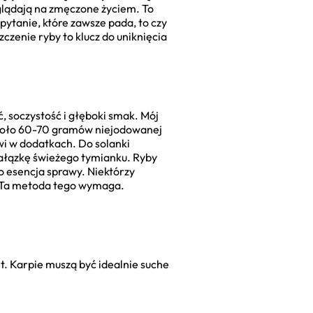
wyglądają na zmęczone życiem. To
pytanie, które zawsze pada, to czy
czenie ryby to klucz do uniknięcia
ć, soczystość i głęboki smak. Mój
 około 60-70 gramów niejodowanej
wi w dodatkach. Do solanki
, gałązkę świeżego tymianku. Ryby
To esencja sprawy. Niektórzy
e. Ta metoda tego wymaga.
t. Karpie muszą być idealnie suche