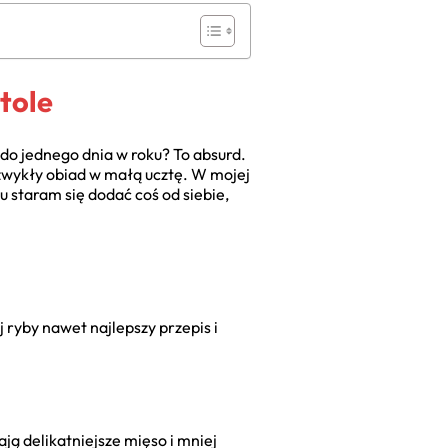
tole
 do jednego dnia w roku? To absurd.
zwykły obiad w małą ucztę. W mojej
u staram się dodać coś od siebie,
 ryby nawet najlepszy przepis i
ją delikatniejsze mięso i mniej