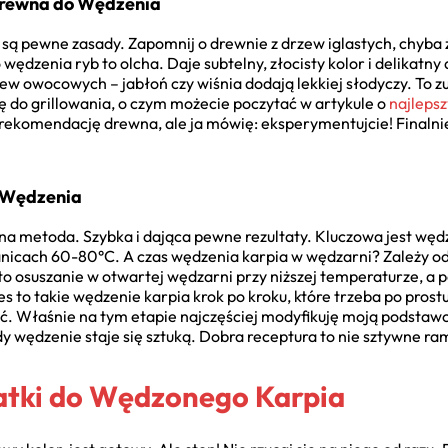
Drewna do Wędzenia
 są pewne zasady. Zapomnij o drewnie z drzew iglastych, chyba 
dzenia ryb to olcha. Daje subtelny, złocisty kolor i delikatny 
 owocowych – jabłoń czy wiśnia dodają lekkiej słodyczy. To zu
 do grillowania, o czym możecie poczytać w artykule o
najlepsz
rekomendację drewna, ale ja mówię: eksperymentujcie! Finalnie
u Wędzenia
na metoda. Szybka i dająca pewne rezultaty. Kluczowa jest węd
nicach 60-80°C. A czas wędzenia karpia w wędzarni? Zależy od w
 to osuszanie w otwartej wędzarni przy niższej temperaturze, a
 to takie wędzenie karpia krok po kroku, które trzeba po prostu
dać. Właśnie na tym etapie najczęściej modyfikuję moją podsta
y wędzenie staje się sztuką. Dobra receptura to nie sztywne ra
atki do Wędzonego Karpia