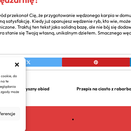
ód przekonał Cię, że przygotowanie wędzonego karpia w domu je
mną satysfakcję. Kiedy już opanujesz wędzenie ryb, kto wie, moż
iczone. Traktuj ten tekst jako solidną bazę, ale nie bój się doda
tóra stanie się Twoją własną, unikalnym dziełem. Smacznego węd
 cookie, do
 na te
zeglądania
 – Szybki i pyszny obiad
Przepis na ciasto z rabarb
e zgody może
ferencje
dlaurody.eu