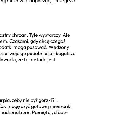
. Daj mu chwilę odpocząć, „przegryźć
ostry chrzan. Tyle wystarczy. Ale
retem. Czasami, gdy chcę czegoś
odatki mogą pasować. Wędzony
tu serwuję go podobnie jak bogatsze
dowodzi, że ta metoda jest
pia, żeby nie był gorzki?”.
„Czy mogę użyć gotowej mieszanki
ę nad smakiem. Pamiętaj, diabeł