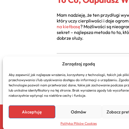
Mam nadzieję, że ten przydługi wyw
który uczy cierpliwości i daje ogro
na kiełbasę
? Możliwości są nieogran
sekret – najlepsza metoda to ta, k
dobrze służy.
Zarządzaj zgodą
Aby zapewnić jak najlepsze wrażenia, korzystamy z technologii, takich jak pliki
PREVIOUS
przechowywania i/lub uzyskiwania dostępu do informacji o urządzeniu. Zgoda
technologie pozwoli nam przetwarzać dane, takie jak zachowanie podczas pr
Przepis na smażony makaron
lub unikalne identyfikatory na tej stronie. Brak wyrażenia zgody lub wycofani
niekorzystnie wpłynąć na niektóre cechy i funkcje.
Akceptuję
Odmów
Zobacz pre
Copyright 2026. All rights reserved powered by 
Polityka Plików Cookies