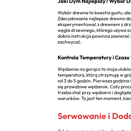
Jaki Dym Najlepszy? Wybór 
Wybór drewna to kwestia gustu, ale
Zdecydowanie najlepsze drewno do wę
eksperymentować z drewnem z drzew
węgla drzewnego, którego używa się
dobra instrukcja powinna zawierać 
zachwycać.
Kontrola Temperatury i Czas
Wędzenie na gorąco to moja ulubio
temperatura, którą utrzymuję w gra
od 3 do 5 godzin. Pierwsza godzina
się prawdziwe wędzenie. Cały proces
trzeba stać przy wędzarni i doglą
warunków. To jest ten moment, kied
Serwowanie i Dod