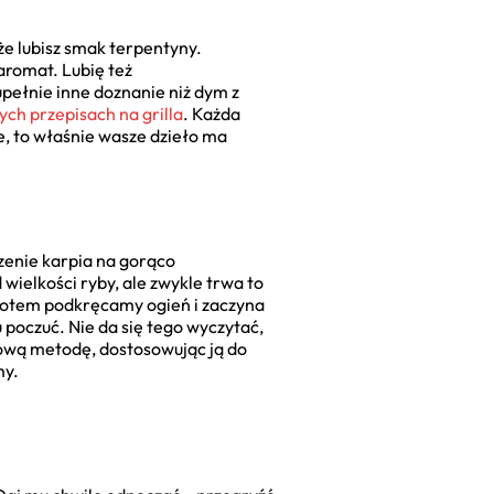
że lubisz smak terpentyny.
aromat. Lubię też
pełnie inne doznanie niż dym z
ych przepisach na grilla
. Każda
, to właśnie wasze dzieło ma
zenie karpia na gorąco
ielkości ryby, ale zwykle trwa to
 potem podkręcamy ogień i zaczyna
 poczuć. Nie da się tego wyczytać,
wową metodę, dostosowując ją do
my.