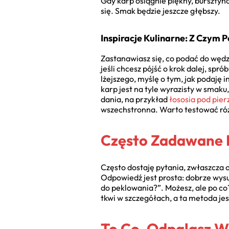
Gdy karp osiągnie piękny, bursztyno
się. Smak będzie jeszcze głębszy.
Inspiracje Kulinarne: Z Czym
Zastanawiasz się, co podać do wędzo
jeśli chcesz pójść o krok dalej, sp
lżejszego, myślę o tym, jak podaję 
karp jest na tyle wyrazisty w smaku
dania, na przykład
łososia pod pier
wszechstronna. Warto testować różn
Często Zadawane 
Często dostaję pytania, zwłaszcza o
Odpowiedź jest prosta: dobrze wys
do peklowania?”. Możesz, ale po co
tkwi w szczegółach, a ta metoda je
To Co, Odpalasz W