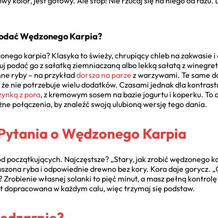
wy kolor, jest gotowy. Ale stop! Nie rzucaj się na niego od razu
 Podać Wędzonego Karpia?
nego karpia? Klasyka to świeży, chrupiący chleb na zakwasie i 
róbuj podać go z sałatką ziemniaczaną albo lekką sałatą z wineg
inne ryby – na przykład
dorsza na parze
z warzywami. Te same d
, że nie potrzebuje wielu dodatków. Czasami jednak dla kontras
zynką z pora
, z kremowym sosem na bazie jogurtu i koperku. To 
e połączenia, by znaleźć swoją ulubioną wersję tego dania.
Pytania o Wędzonego Karpia
d początkujących. Najczęstsze? „Stary, jak zrobić wędzonego kar
uszona ryba i odpowiednie drewno bez kory. Kora daje gorycz. 
? Zrobienie własnej solanki to pięć minut, a masz pełną kontrol
st dopracowana w każdym calu, więc trzymaj się podstaw.
ędzarnię?