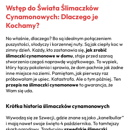
Wstęp do Świata Ślimaczków
Cynamonowych: Dlaczego je
Kochamy?
No właśnie, dlaczego? Bo są idealnym połączeniem
puszystości, słodyczy i korzennej nuty. Są jak ciepły koc w
zimny dzień. Każdy, kto zastanawia się,
jak zrobić
ślimaczki cynamonowe w domu
, staje przed szansą
stworzenia czegoś naprawdę wyjątkowego. To wypiek,
który łączy pokolenia i sprawia, że dom pachnie jak żadne
inne miejsce na ziemi. Pamiętam, jak pierwszy raz
próbowałam je upiec. Katastrofa. Ale o tym później. Ten
przepis na ślimaczki cynamonowe
to gwarancja, że
Wam się uda.
Krótka historia ślimaczków cynamonowych
Wywodzą się ze Szwecji, gdzie znane są jako „kanelbullar”
i mają nawet swoje święto 4 października. To tamtejszy
skarb narodowy. Tradycyjny
szwedzkie ślimaczki