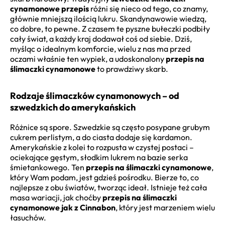
cynamonowe przepis
różni się nieco od tego, co znamy,
głównie mniejszą ilością lukru. Skandynawowie wiedzą,
co dobre, to pewne. Z czasem te pyszne bułeczki podbiły
cały świat, a każdy kraj dodawał coś od siebie. Dziś,
myśląc o idealnym komforcie, wielu z nas ma przed
oczami właśnie ten wypiek, a udoskonalony
przepis na
ślimaczki cynamonowe
to prawdziwy skarb.
Rodzaje ślimaczków cynamonowych – od
szwedzkich do amerykańskich
Różnice są spore. Szwedzkie są często posypane grubym
cukrem perlistym, a do ciasta dodaje się kardamon.
Amerykańskie z kolei to rozpusta w czystej postaci –
ociekające gęstym, słodkim lukrem na bazie serka
śmietankowego. Ten
przepis na ślimaczki cynamonowe
,
który Wam podam, jest gdzieś pośrodku. Bierze to, co
najlepsze z obu światów, tworząc ideał. Istnieje też cała
masa wariacji, jak choćby
przepis na ślimaczki
cynamonowe jak z Cinnabon
, który jest marzeniem wielu
łasuchów.