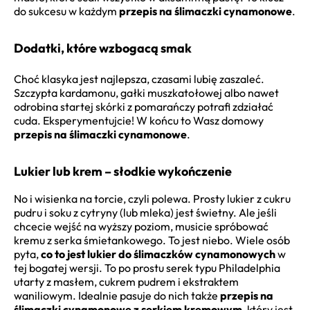
do sukcesu w każdym
przepis na ślimaczki cynamonowe
.
Dodatki, które wzbogacą smak
Choć klasyka jest najlepsza, czasami lubię zaszaleć.
Szczypta kardamonu, gałki muszkatołowej albo nawet
odrobina startej skórki z pomarańczy potrafi zdziałać
cuda. Eksperymentujcie! W końcu to Wasz domowy
przepis na ślimaczki cynamonowe
.
Lukier lub krem – słodkie wykończenie
No i wisienka na torcie, czyli polewa. Prosty lukier z cukru
pudru i soku z cytryny (lub mleka) jest świetny. Ale jeśli
chcecie wejść na wyższy poziom, musicie spróbować
kremu z serka śmietankowego. To jest niebo. Wiele osób
pyta,
co to jest lukier do ślimaczków cynamonowych
w
tej bogatej wersji. To po prostu serek typu Philadelphia
utarty z masłem, cukrem pudrem i ekstraktem
waniliowym. Idealnie pasuje do nich także
przepis na
ślimaczki cynamonowe z serkiem kremowym
, który jest