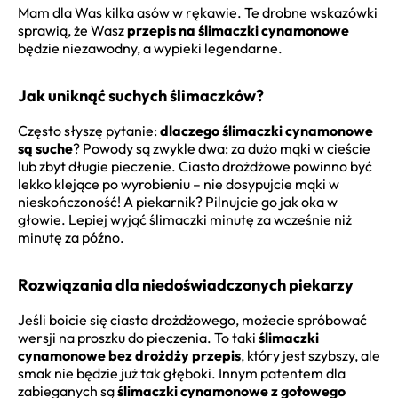
Mam dla Was kilka asów w rękawie. Te drobne wskazówki
sprawią, że Wasz
przepis na ślimaczki cynamonowe
będzie niezawodny, a wypieki legendarne.
Jak uniknąć suchych ślimaczków?
Często słyszę pytanie:
dlaczego ślimaczki cynamonowe
są suche
? Powody są zwykle dwa: za dużo mąki w cieście
lub zbyt długie pieczenie. Ciasto drożdżowe powinno być
lekko klejące po wyrobieniu – nie dosypujcie mąki w
nieskończoność! A piekarnik? Pilnujcie go jak oka w
głowie. Lepiej wyjąć ślimaczki minutę za wcześnie niż
minutę za późno.
Rozwiązania dla niedoświadczonych piekarzy
Jeśli boicie się ciasta drożdżowego, możecie spróbować
wersji na proszku do pieczenia. To taki
ślimaczki
cynamonowe bez drożdży przepis
, który jest szybszy, ale
smak nie będzie już tak głęboki. Innym patentem dla
zabieganych są
ślimaczki cynamonowe z gotowego