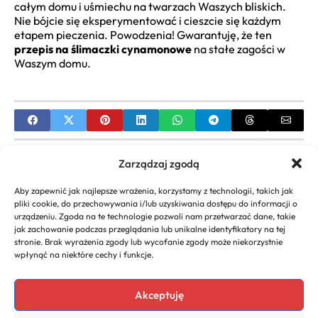
całym domu i uśmiechu na twarzach Waszych bliskich.
Nie bójcie się eksperymentować i cieszcie się każdym
etapem pieczenia. Powodzenia! Gwarantuję, że ten
przepis na ślimaczki cynamonowe
na stałe zagości w
Waszym domu.
PREVIOUS
Zarządzaj zgodą
Kompletny przepis na kremówki papieskie – Zrób
Aby zapewnić jak najlepsze wrażenia, korzystamy z technologii, takich jak
je w domu!
pliki cookie, do przechowywania i/lub uzyskiwania dostępu do informacji o
urządzeniu. Zgoda na te technologie pozwoli nam przetwarzać dane, takie
NEXT
jak zachowanie podczas przeglądania lub unikalne identyfikatory na tej
stronie. Brak wyrażenia zgody lub wycofanie zgody może niekorzystnie
Najlepszy Przepis na Racuchy z Maślanki
wpłynąć na niektóre cechy i funkcje.
Gwarancja Puszystości
Akceptuję