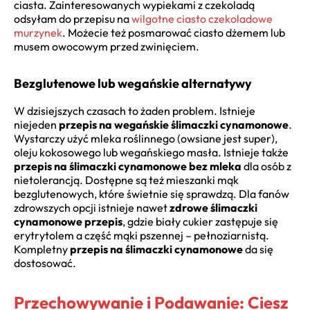
ciasta. Zainteresowanych wypiekami z czekoladą
odsyłam do przepisu na
wilgotne ciasto czekoladowe
murzynek
. Możecie też posmarować ciasto dżemem lub
musem owocowym przed zwinięciem.
Bezglutenowe lub wegańskie alternatywy
W dzisiejszych czasach to żaden problem. Istnieje
niejeden
przepis na wegańskie ślimaczki cynamonowe
.
Wystarczy użyć mleka roślinnego (owsiane jest super),
oleju kokosowego lub wegańskiego masła. Istnieje także
przepis na ślimaczki cynamonowe bez mleka
dla osób z
nietolerancją. Dostępne są też mieszanki mąk
bezglutenowych, które świetnie się sprawdzą. Dla fanów
zdrowszych opcji istnieje nawet
zdrowe ślimaczki
cynamonowe przepis
, gdzie biały cukier zastępuje się
erytrytolem a część mąki pszennej – pełnoziarnistą.
Kompletny
przepis na ślimaczki cynamonowe
da się
dostosować.
Przechowywanie i Podawanie: Ciesz