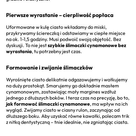
Pierwsze wyrastanie – cierpliwość popłaca
Uformowane w kulę ciasto wkładamy do miski,
przykrywamy ściereczką i odstawiamy w ciepłe miejsce
na ok. 1-1,5 godziny. Musi podwoić swoją objętość. Bez
dyskusji. To nie jest
szybkie ślimaczki cynamonowe bez
wyrastania
, tu potrzebny jest czas.
Formowanie i zwijanie ślimaczków
Wyrośnięte ciasto delikatnie odgazowujemy i wałkujemy
na duży prostokąt. Smarujemy go dokładnie masłem
cynamonowym, zostawiając mały margines wzdłuż
jednego z dłuższych boków. I teraz czas na precyzję, bo to,
jak formować ślimaczki cynamonowe
, ma wpływ na ich
wygląd. Zwijamy ciasto w ciasny rulon, zaczynając od
dłuższego boku. Aby uzyskać równe kawałki, polecam trik
z nitką dentystyczną – tnie idealnie, nie zgniatając ciasta.