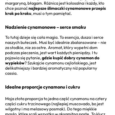
margaryną, błagam. Różnica jest kolosalna i każdy, kto
chce poznać
najlepsze ślimaczki cynamonowe przepis
krok po kroku
, musi o tym pamiętać.
Nadzienie cynamonowe – serce smaku
To tutaj dzieje się cała magia. To esencja, dusza i serce
naszych bułeczek. Musi być idealnie zbalansowane – nie
za słodkie, nie za ostre. Aromat, który wypełni dom
podczas pieczenia, jest wart każdych pieniędzy. I tu
pojawia się pytanie,
gdzie kupić dobry cynamon do
wypieków
? Szukajcie cynamonu cejlońskiego, jest
delikatniejszy i bardziej aromatyczny niż popularny
cassia.
Idealne proporcje cynamonu i cukru
Moja złota proporcja to jedna część cynamonu na cztery
części cukru trzcinowego (najlepiej muscovado, bo jest
wilgotny i ma melasowy posmak). Do tego miękkie
masło, które scali wszystko w aksamitną pastę. To klucz