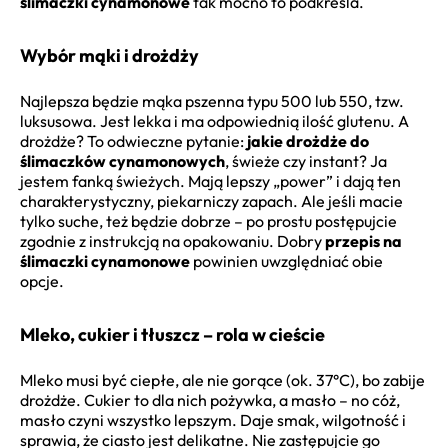
ślimaczki cynamonowe
tak mocno to podkreśla.
Wybór mąki i drożdży
Najlepsza będzie mąka pszenna typu 500 lub 550, tzw.
luksusowa. Jest lekka i ma odpowiednią ilość glutenu. A
drożdże? To odwieczne pytanie:
jakie drożdże do
ślimaczków cynamonowych
, świeże czy instant? Ja
jestem fanką świeżych. Mają lepszy „power” i dają ten
charakterystyczny, piekarniczy zapach. Ale jeśli macie
tylko suche, też będzie dobrze – po prostu postępujcie
zgodnie z instrukcją na opakowaniu. Dobry
przepis na
ślimaczki cynamonowe
powinien uwzględniać obie
opcje.
Mleko, cukier i tłuszcz – rola w cieście
Mleko musi być ciepłe, ale nie gorące (ok. 37°C), bo zabije
drożdże. Cukier to dla nich pożywka, a masło – no cóż,
masło czyni wszystko lepszym. Daje smak, wilgotność i
sprawia, że ciasto jest delikatne. Nie zastępujcie go