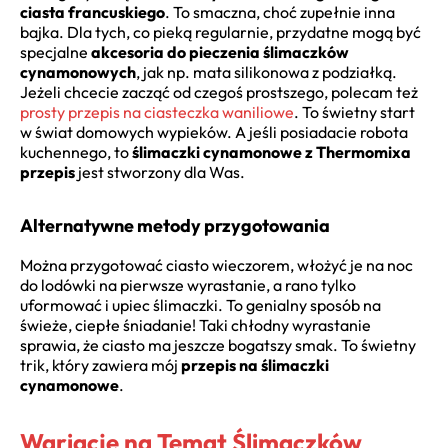
ciasta francuskiego
. To smaczna, choć zupełnie inna
bajka. Dla tych, co pieką regularnie, przydatne mogą być
specjalne
akcesoria do pieczenia ślimaczków
cynamonowych
, jak np. mata silikonowa z podziałką.
Jeżeli chcecie zacząć od czegoś prostszego, polecam też
prosty przepis na ciasteczka waniliowe
. To świetny start
w świat domowych wypieków. A jeśli posiadacie robota
kuchennego, to
ślimaczki cynamonowe z Thermomixa
przepis
jest stworzony dla Was.
Alternatywne metody przygotowania
Można przygotować ciasto wieczorem, włożyć je na noc
do lodówki na pierwsze wyrastanie, a rano tylko
uformować i upiec ślimaczki. To genialny sposób na
świeże, ciepłe śniadanie! Taki chłodny wyrastanie
sprawia, że ciasto ma jeszcze bogatszy smak. To świetny
trik, który zawiera mój
przepis na ślimaczki
cynamonowe
.
Wariacje na Temat Ślimaczków