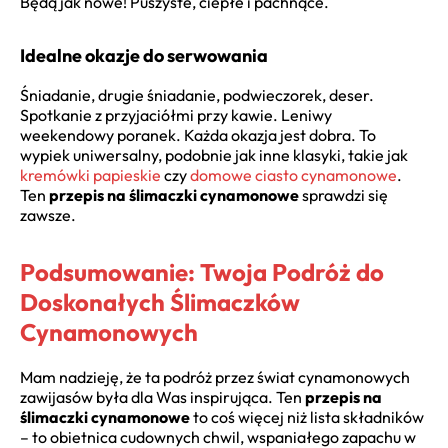
Będą jak nowe! Puszyste, ciepłe i pachnące.
Idealne okazje do serwowania
Śniadanie, drugie śniadanie, podwieczorek, deser.
Spotkanie z przyjaciółmi przy kawie. Leniwy
weekendowy poranek. Każda okazja jest dobra. To
wypiek uniwersalny, podobnie jak inne klasyki, takie jak
kremówki papieskie
czy
domowe ciasto cynamonowe
.
Ten
przepis na ślimaczki cynamonowe
sprawdzi się
zawsze.
Podsumowanie: Twoja Podróż do
Doskonałych Ślimaczków
Cynamonowych
Mam nadzieję, że ta podróż przez świat cynamonowych
zawijasów była dla Was inspirująca. Ten
przepis na
ślimaczki cynamonowe
to coś więcej niż lista składników
– to obietnica cudownych chwil, wspaniałego zapachu w