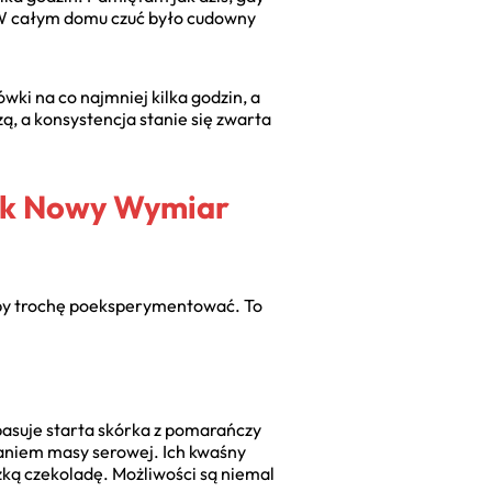
. W całym domu czuć było cudowny
ki na co najmniej kilka godzin, a
ą, a konsystencja stanie się zwarta
nek Nowy Wymiar
e, by trochę poeksperymentować. To
asuje starta skórka z pomarańczy
laniem masy serowej. Ich kwaśny
zką czekoladę. Możliwości są niemal