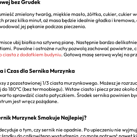
owej bez Grudek
umieść zmielony twaróg, miękkie masło, żółtka, cukier, cukier 
h przez kilka minut, aż masa będzie idealnie gładka i kremowa, 
odować jej pękanie podczas pieczenia.
j misce ubij białka na sztywną pianę. Następnie bardzo delikatni
iami. Powolne i ostrożne ruchy pozwolą zachować powietrze, co 
o ciasta z dodatkiem budyniu
. Gotową masę serową wylej na pr
a i Czas dla Sernika Murzynka
sy z pozostawionej 1/3 ciasta murzynkowego. Możesz je rozrzuci
j do 180°C (bez termoobiegu). Wstaw ciasto i piecz przez około 
 warto sprawdzić ciasto patyczkiem. Środek sernika powinien być
entrum jest wręcz pożądane.
ernik Murzynek Smakuje Najlepiej?
decyduje o tym, czy sernik nie opadnie. Po upieczeniu nie wyjmuj
k w środku do całkowitego wystudzenia, co może potrwać nawet ki