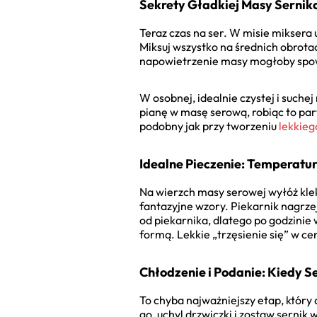
Sekrety Gładkiej Masy Sernik
Teraz czas na ser. W misie miksera 
Miksuj wszystko na średnich obrotac
napowietrzenie masy mogłoby spow
W osobnej, idealnie czystej i suche
pianę w masę serową, robiąc to part
podobny jak przy tworzeniu
lekkieg
Idealne Pieczenie: Temperatur
Na wierzch masy serowej wyłóż klek
fantazyjne wzory. Piekarnik nagrze
od piekarnika, dlatego po godzinie
formą. Lekkie „trzęsienie się” w c
Chłodzenie i Podanie: Kiedy S
To chyba najważniejszy etap, który 
go, uchyl drzwiczki i zostaw serni