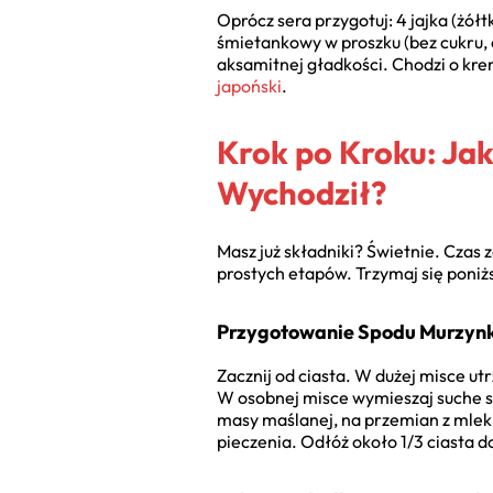
Oprócz sera przygotuj: 4 jajka (żół
śmietankowy w proszku (bez cukru, 
aksamitnej gładkości. Chodzi o kre
japoński
.
Krok po Kroku: Ja
Wychodził?
Masz już składniki? Świetnie. Czas
prostych etapów. Trzymaj się poni
Przygotowanie Spodu Murzyn
Zacznij od ciasta. W dużej misce ut
W osobnej misce wymieszaj suche sk
masy maślanej, na przemian z mleki
pieczenia. Odłóż około 1/3 ciasta 