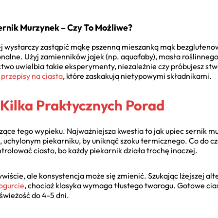
rnik Murzynek – Czy To Możliwe?
ej wystarczy zastąpić mąkę pszenną mieszanką mąk bezgluteno
nalne. Użyj zamienników jajek (np. aquafaby), masła roślinneg
o uwielbia takie eksperymenty, niezależnie czy próbujesz stw
przepisy na ciasta
, które zaskakują nietypowymi składnikami.
 Kilka Praktycznych Porad
zące tego wypieku. Najważniejsza kwestia to jak upiec sernik m
 uchylonym piekarniku, by uniknąć szoku termicznego. Co do cza
rolować ciasto, bo każdy piekarnik działa trochę inaczej.
wiście, ale konsystencja może się zmienić. Szukając lżejszej al
jogurcie
, chociaż klasyka wymaga tłustego twarogu. Gotowe cia
świeżość do 4-5 dni.