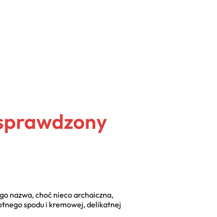
i sprawdzony
ego nazwa, choć nieco archaiczna,
tnego spodu i kremowej, delikatnej