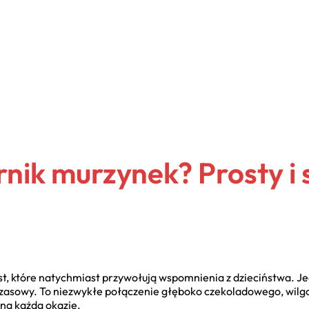
ernik murzynek? Prosty 
ast, które natychmiast przywołują wspomnienia z dzieciństwa. J
czasowy. To niezwykłe połączenie głęboko czekoladowego, wilgo
na każdą okazję.