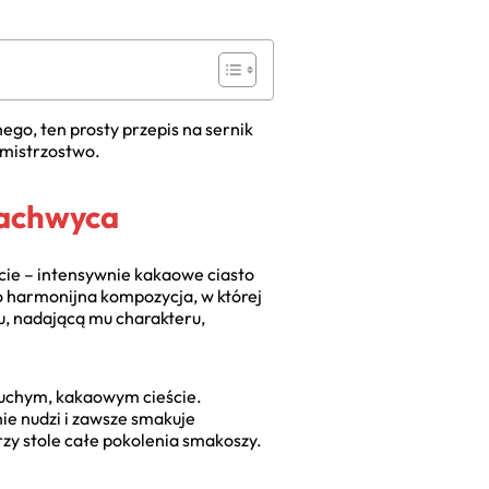
ego, ten prosty przepis na sernik
 mistrzostwo.
Zachwyca
cie – intensywnie kakaowe ciasto
o harmonijna kompozycja, w której
ru, nadającą mu charakteru,
kruchym, kakaowym cieście.
nie nudzi i zawsze smakuje
zy stole całe pokolenia smakoszy.