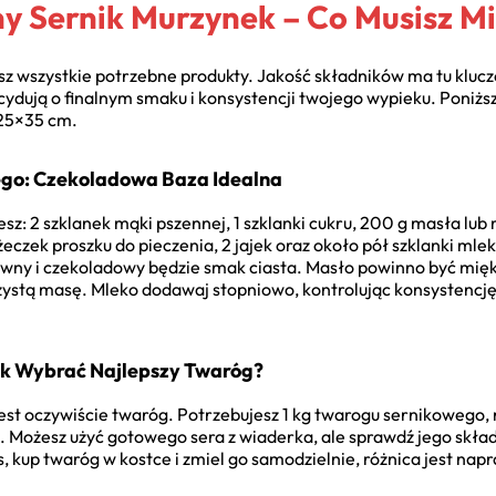
ny Sernik Murzynek – Co Musisz M
asz wszystkie potrzebne produkty. Jakość składników ma tu klucz
cydują o finalnym smaku i konsystencji twojego wypieku. Poniższ
 25×35 cm.
go: Czekoladowa Baza Idealna
sz: 2 szklanek mąki pszennej, 1 szklanki cukru, 200 g masła lu
żeczek proszku do pieczenia, 2 jajek oraz około pół szklanki mle
nsywny i czekoladowy będzie smak ciasta. Masło powinno być mię
szystą masę. Mleko dodawaj stopniowo, kontrolując konsystencję 
ak Wybrać Najlepszy Twaróg?
st oczywiście twaróg. Potrzebujesz 1 kg twarogu sernikowego, na
 Możesz użyć gotowego sera z wiaderka, ale sprawdź jego skład 
, kup twaróg w kostce i zmiel go samodzielnie, różnica jest na