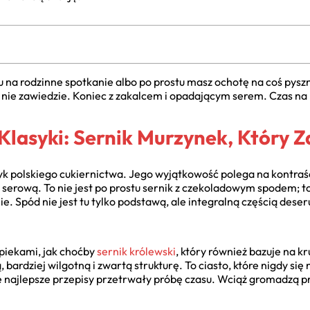
 na rodzinne spotkanie albo po prostu masz ochotę na coś pyszn
ie zawiedzie. Koniec z zakalcem i opadającym serem. Czas na
lasyki: Sernik Murzynek, Który 
yk polskiego cukiernictwa. Jego wyjątkowość polega na kontraś
 serową. To nie jest po prostu sernik z czekoladowym spodem; t
ie. Spód nie jest tu tylko podstawą, ale integralną częścią dese
piekami, jak choćby
sernik królewski
, który również bazuje na 
ardziej wilgotną i zwartą strukturę. To ciasto, które nigdy się 
 najlepsze przepisy przetrwały próbę czasu. Wciąż gromadzą pr