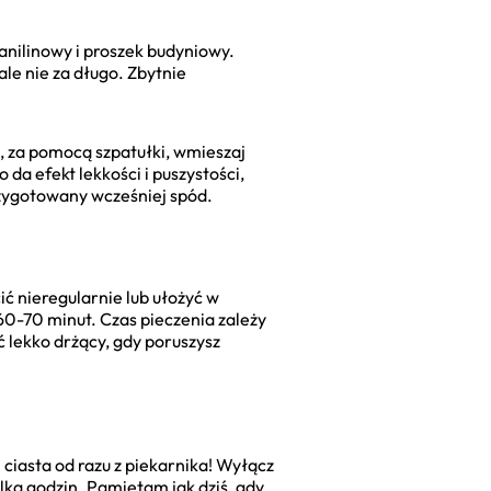
wanilinowy i proszek budyniowy.
ale nie za długo. Zbytnie
e, za pomocą szpatułki, wmieszaj
da efekt lekkości i puszystości,
zygotowany wcześniej spód.
ć nieregularnie lub ułożyć w
60-70 minut. Czas pieczenia zależy
 lekko drżący, gdy poruszysz
 ciasta od razu z piekarnika! Wyłącz
lka godzin. Pamiętam jak dziś, gdy