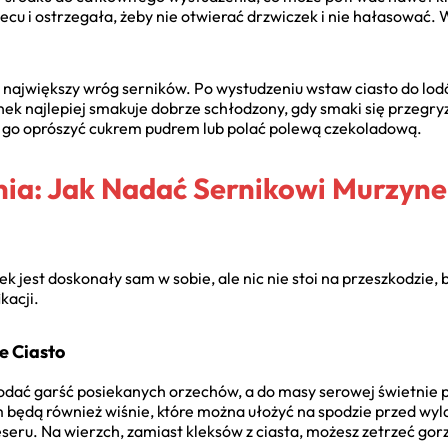
ecu i ostrzegała, żeby nie otwierać drzwiczek i nie hałasować
jwiększy wróg serników. Po wystudzeniu wstaw ciasto do lodów
nek najlepiej smakuje dobrze schłodzony, gdy smaki się przegryz
go oprószyć cukrem pudrem lub polać polewą czekoladową.
enia: Jak Nadać Sernikowi Murzy
ek jest doskonały sam w sobie, ale nic nie stoi na przeszkodzi
kacji.
e Ciasto
ać garść posiekanych orzechów, a do masy serowej świetnie p
 będą również wiśnie, które można ułożyć na spodzie przed wy
seru. Na wierzch, zamiast kleksów z ciasta, możesz zetrzeć gor