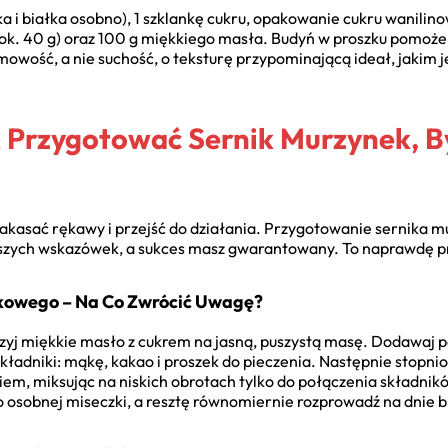
tka i białka osobno), 1 szklankę cukru, opakowanie cukru wanili
ok. 40 g) oraz 100 g miękkiego masła. Budyń w proszku pomoże 
mowość, a nie suchość, o teksturę przypominającą ideał, jakim j
k Przygotować Sernik Murzynek, 
 zakasać rękawy i przejść do działania. Przygotowanie sernika m
ższych wskazówek, a sukces masz gwarantowany. To naprawdę pro
kowego – Na Co Zwrócić Uwagę?
rzyj miękkie masło z cukrem na jasną, puszystą masę. Dodawaj po
ładniki: mąkę, kakao i proszek do pieczenia. Następnie stopni
em, miksując na niskich obrotach tylko do połączenia składni
do osobnej miseczki, a resztę równomiernie rozprowadź na dnie b