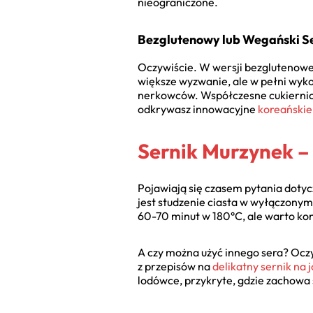
nieograniczone.
Bezglutenowy lub Wegański Se
Oczywiście. W wersji bezglutenow
większe wyzwanie, ale w pełni wyko
nerkowców. Współczesne cukiernictw
odkrywasz innowacyjne
koreańskie 
Sernik Murzynek –
Pojawiają się czasem pytania dotyc
jest studzenie ciasta w wyłączonym,
60-70 minut w 180°C, ale warto kont
A czy można użyć innego sera? Oczy
z przepisów na
delikatny sernik na 
lodówce, przykryte, gdzie zachowa 