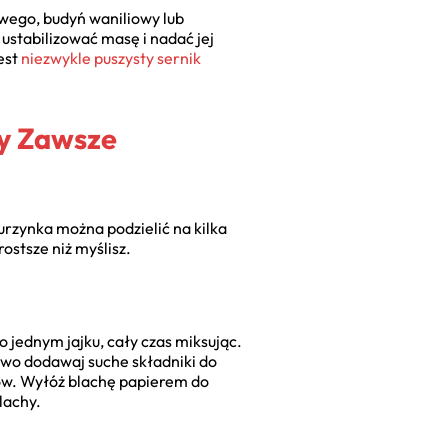
nowego, budyń waniliowy lub
ustabilizować masę i nadać jej
est
niezwykle puszysty sernik
By Zawsze
urzynka można podzielić na kilka
stsze niż myślisz.
 jednym jajku, cały czas miksując.
owo dodawaj suche składniki do
ków. Wyłóż blachę papierem do
lachy.