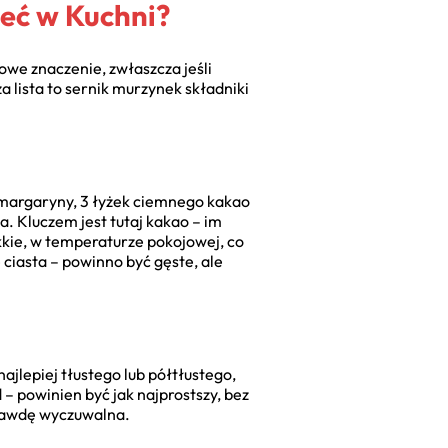
ieć w Kuchni?
owe znaczenie, zwłaszcza jeśli
a lista to sernik murzynek składniki
b margaryny, 3 łyżek ciemnego kakao
ka. Kluczem jest tutaj kakao – im
kkie, w temperaturze pokojowej, co
ciasta – powinno być gęste, ale
jlepiej tłustego lub półtłustego,
– powinien być jak najprostszy, bez
prawdę wyczuwalna.