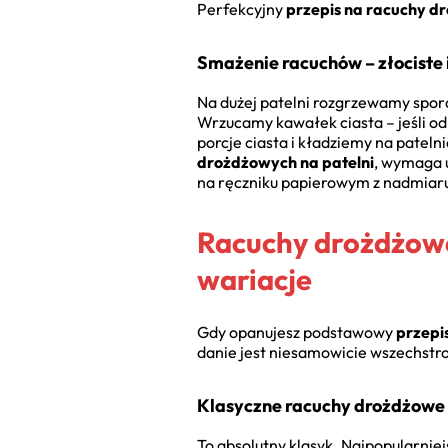
Perfekcyjny
przepis na racuchy d
Smażenie racuchów – złociste 
Na dużej patelni rozgrzewamy sporą 
Wrzucamy kawałek ciasta – jeśli od
porcje ciasta i kładziemy na pateln
drożdżowych na patelni
, wymaga 
na ręczniku papierowym z nadmiaru
Racuchy drożdżowe
wariacje
Gdy opanujesz podstawowy
przepi
danie jest niesamowicie wszechstron
Klasyczne racuchy drożdżowe
To absolutny klasyk. Najpopularniej