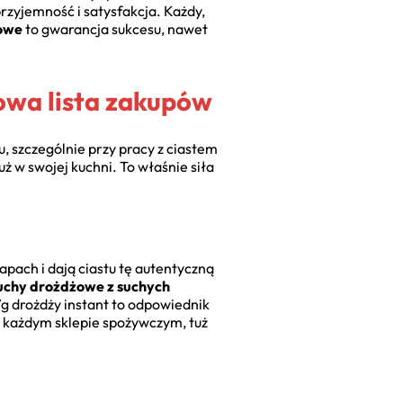
przyjemność i satysfakcja. Każdy,
żowe
to gwarancja sukcesu, nawet
owa lista zakupów
 szczególnie przy pracy z ciastem
ż w swojej kuchni. To właśnie siła
apach i dają ciastu tę autentyczną
cuchy drożdżowe z suchych
7g drożdży instant to odpowiednik
w każdym sklepie spożywczym, tuż