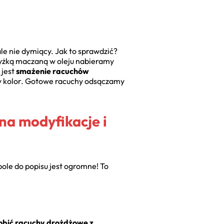
ale nie dymiący. Jak to sprawdzić?
 Łyżką maczaną w oleju nabieramy
 jest
smażenie racuchów
ty kolor. Gotowe racuchy odsączamy
na modyfikacje i
ole do popisu jest ogromne! To
robić racuchy drożdżowe z