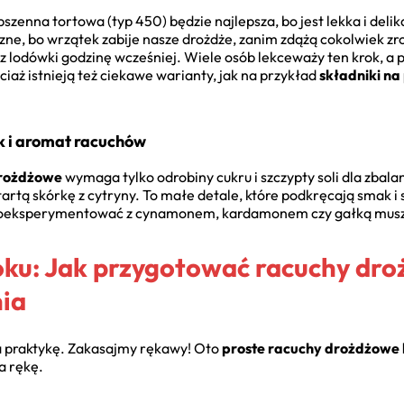
 pszenna tortowa (typ 450) będzie najlepsza, bo jest lekka i delik
yczne, bo wrzątek zabije nasze drożdże, zanim zdążą cokolwiek 
 lodówki godzinę wcześniej. Wiele osób lekceważy ten krok, a p
ciaż istnieją też ciekawe warianty, jak na przykład
składniki n
k i aromat racuchów
drożdżowe
wymaga tylko odrobiny cukru i szczypty soli dla zbala
tartą skórkę z cytryny. To małe detale, które podkręcają smak i 
 poeksperymentować z cynamonem, kardamonem czy gałką mus
roku: Jak przygotować racuchy dr
ia
na praktykę. Zakasajmy rękawy! Oto
proste racuchy drożdżowe 
a rękę.