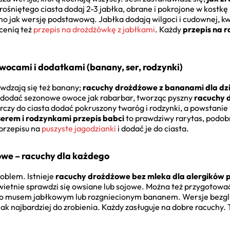
yrośniętego ciasta dodaj 2-3 jabłka, obrane i pokrojone w kostkę
mo jak wersję podstawową. Jabłka dodają wilgoci i cudownej, k
cenią też
przepis na drożdżówkę z jabłkami
. Każdy
przepis na 
wocami i dodatkami (banany, ser, rodzynki)
awdzają się też banany;
racuchy drożdżowe z bananami dla dzi
eż dodać sezonowe owoce jak rabarbar, tworząc pyszny
racuchy 
czy do ciasta dodać pokruszony twaróg i rodzynki, a powstani
erem i rodzynkami przepis babci
to prawdziwy rarytas, podob
 przepisu na
puszyste jagodzianki
i dodać je do ciasta.
owe – racuchy dla każdego
roblem. Istnieje
racuchy drożdżowe bez mleka dla alergików p
ietnie sprawdzi się owsiane lub sojowe. Można też przygotowa
ajko musem jabłkowym lub rozgniecionym bananem. Wersje bezg
ak najbardziej do zrobienia. Każdy zasługuje na dobre racuchy. 