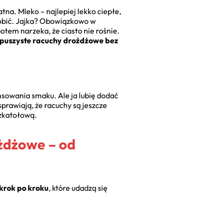
atna. Mleko – najlepiej lekko ciepłe,
zrobić. Jajka? Obowiązkowo w
otem narzeka, że ciasto nie rośnie.
a puszyste racuchy drożdżowe bez
nsowania smaku. Ale ja lubię dodać
sprawiają, że racuchy są jeszcze
zkatołową.
ożdżowe – od
krok po kroku
, które udadzą się