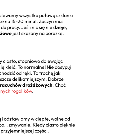
zalewamy wszystko połową szklanki
ce na 15-20 minut. Zaczyn musi
 pracy. Jeśli nic się nie dzieje,
dżowe
jest skazany na porażkę.
y ciasto, stopniowo dolewając
ię kleić. To normalne! Nie dosypuj
chodzić od ręki. To trochę jak
eszcze delikatniejszym. Dobrze
h racuchów drożdżowych
. Choć
znych rogalików
.
 i odstawiamy w ciepłe, wolne od
lbo… zmywanie. Kiedy ciasto pięknie
przyjemniejszej części.