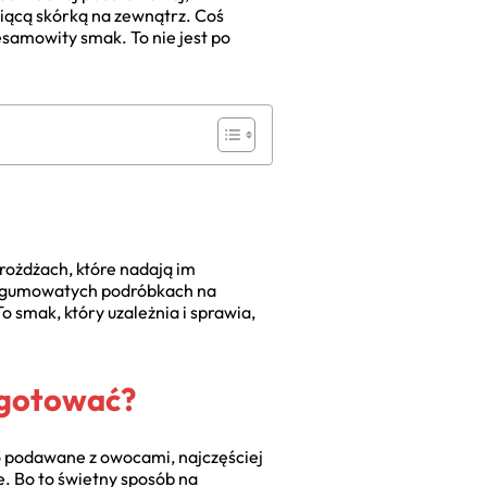
piącą skórką na zewnątrz. Coś
esamowity smak. To nie jest po
drożdżach, które nadają im
h, gumowatych podróbkach na
To smak, który uzależnia i sprawia,
ygotować?
o podawane z owocami, najczęściej
e. Bo to świetny sposób na