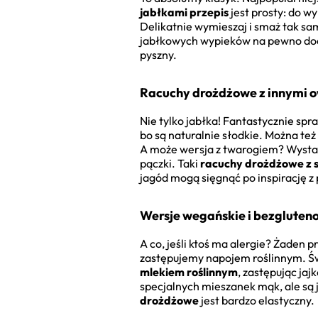
jabłkami przepis
jest prosty: do w
Delikatnie wymieszaj i smaż tak sa
jabłkowych wypieków na pewno do
pyszny.
Racuchy drożdżowe z innymi o
Nie tylko jabłka! Fantastycznie spr
bo są naturalnie słodkie. Można t
A może wersja z twarogiem? Wystar
pączki. Taki
racuchy drożdżowe z s
jagód mogą sięgnąć po inspirację z
Wersje wegańskie i bezgluten
A co, jeśli ktoś ma alergie? Żaden p
zastępujemy napojem roślinnym. Św
mlekiem roślinnym
, zastępując j
specjalnych mieszanek mąk, ale są j
drożdżowe
jest bardzo elastyczny.