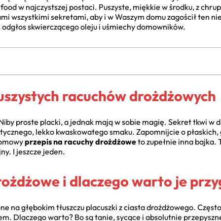
food w najczystszej postaci. Puszyste, miękkie w środku, z chru
ami wszystkimi sekretami, aby i w Waszym domu zagościł ten ni
, odgłos skwierczącego oleju i uśmiechy domowników.
uszystych racuchów drożdżowych
 Niby proste placki, a jednak mają w sobie magię. Sekret tkwi w 
ystycznego, lekko kwaskowatego smaku. Zapomnijcie o płaskic
 domowy
przepis na racuchy drożdżowe
to zupełnie inna bajka. 
ny. I jeszcze jeden.
drożdżowe i dlaczego warto je prz
ne na głębokim tłuszczu placuszki z ciasta drożdżowego. Częst
em. Dlaczego warto? Bo są tanie, sycące i absolutnie przepyszn