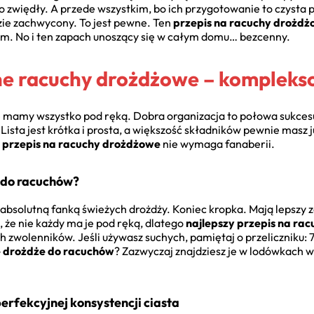
ko zwiędły. A przede wszystkim, bo ich przygotowanie to czysta 
zie zachwycony. To jest pewne. Ten
przepis na racuchy drożd
zem. No i ten zapach unoszący się w całym domu… bezcenny.
lne racuchy drożdżowe – kompleks
 mamy wszystko pod ręką. Dobra organizacja to połowa sukcesu,
sta jest krótka i prosta, a większość składników pewnie masz ju
y
przepis na racuchy drożdżowe
nie wymaga fanaberii.
 do racuchów?
 absolutną fanką świeżych drożdży. Koniec kropka. Mają lepszy z
, że nie każdy ma je pod ręką, dlatego
najlepszy przepis na ra
ch zwolenników. Jeśli używasz suchych, pamiętaj o przeliczniku: 
e drożdże do racuchów
? Zazwyczaj znajdziesz je w lodówkach 
perfekcyjnej konsystencji ciasta