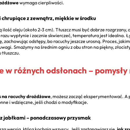
rożdżowe
wymaga cierpliwości.
i chrupiące z zewnątrz, miękkie w środku
ilość oleju (około 2-3 cm). Tłuszcz musi być dobrze rozgrzany, 
 razu wypłynie i zacznie skwierczeć, temperatura jest idealna.
ię, zachowując odstępy, bo racuchy jeszcze urosną. Proces, jakim
uwagi. Smażymy na średnim ogniu z obu stron na piękny, złocis
 tłuszczu.
 w różnych odsłonach – pomysły 
s na racuchy drożdżowe
, możesz zacząć eksperymentować. A p
ne i wdzięczne, jeśli chodzi o modyfikacje.
 z jabłkami – ponadczasowy przysmak
sza wersja, którą kochają wszyscy. Jeśli zastanawiasz się,
jak z