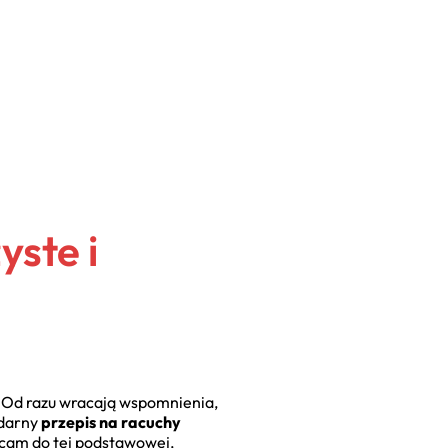
yste i
. Od razu wracają wspomnienia,
ndarny
przepis na racuchy
acam do tej podstawowej,