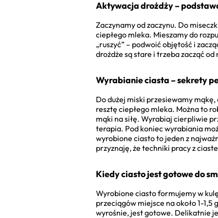
Aktywacja drożdży – podstawa 
Zaczynamy od zaczynu. Do miseczki
ciepłego mleka. Mieszamy do rozpu
„ruszyć” – podwoić objętość i zacząć
drożdże są stare i trzeba zacząć o
Wyrabianie ciasta – sekrety p
Do dużej miski przesiewamy mąkę, d
resztę ciepłego mleka. Można to rob
mąki na siłę. Wyrabiaj cierpliwie pr
terapia. Pod koniec wyrabiania moż
wyrobione ciasto to jeden z najważn
przyznaję, że techniki pracy z cia
Kiedy ciasto jest gotowe do s
Wyrobione ciasto formujemy w kulę
przeciągów miejsce na około 1-1,5 
wyrośnie, jest gotowe. Delikatnie 