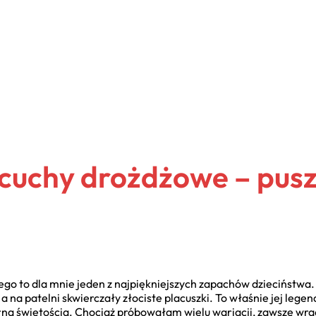
acuchy drożdżowe – pusz
go to dla mnie jeden z najpiękniejszych zapachów dzieciństwa
 a na patelni skwierczały złociste placuszki. To właśnie jej lege
narną świętością. Chociaż próbowałam wielu wariacji, zawsze wr