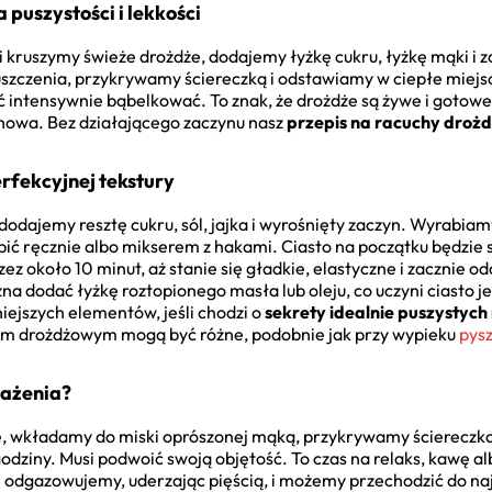
puszystości i lekkości
 kruszymy świeże drożdże, dodajemy łyżkę cukru, łyżkę mąki i 
szczenia, przykrywamy ściereczką i odstawiamy w ciepłe miejs
 intensywnie bąbelkować. To znak, że drożdże są żywe i gotowe do
d nowa. Bez działającego zaczynu nasz
przepis na racuchy droż
erfekcyjnej tekstury
odajemy resztę cukru, sól, jajka i wyrośnięty zaczyn. Wyrabiam
ić ręcznie albo mikserem z hakami. Ciasto na początku będzie s
zez około 10 minut, aż stanie się gładkie, elastyczne i zacznie od
na dodać łyżkę roztopionego masła lub oleju, co uczyni ciasto j
iejszych elementów, jeśli chodzi o
sekrety idealnie puszystyc
stem drożdżowym mogą być różne, podobnie jak przy wypieku
pys
mażenia?
, wkładamy do miski oprószonej mąką, przykrywamy ściereczką
godziny. Musi podwoić swoją objętość. To czas na relaks, kawę a
je odgazowujemy, uderzając pięścią, i możemy przechodzić do naj