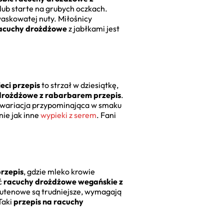
 lub starte na grubych oczkach.
waskowatej nuty. Miłośnicy
racuchy drożdżowe
z jabłkami jest
eci przepis
to strzał w dziesiątkę,
drożdżowe z rabarbarem przepis
.
e wariacja przypominająca w smaku
nie jak inne
wypieki z serem
. Fani
rzepis
, gdzie mleko krowie
ć
racuchy drożdżowe wegańskie z
lutenowe są trudniejsze, wymagają
Taki
przepis na racuchy