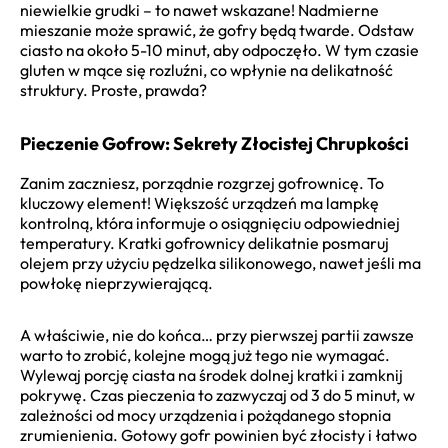
niewielkie grudki – to nawet wskazane! Nadmierne
mieszanie może sprawić, że gofry będą twarde. Odstaw
ciasto na około 5-10 minut, aby odpoczęło. W tym czasie
gluten w mące się rozluźni, co wpłynie na delikatność
struktury. Proste, prawda?
Pieczenie Gofrow: Sekrety Złocistej Chrupkości
Zanim zaczniesz, porządnie rozgrzej gofrownicę. To
kluczowy element! Większość urządzeń ma lampkę
kontrolną, która informuje o osiągnięciu odpowiedniej
temperatury. Kratki gofrownicy delikatnie posmaruj
olejem przy użyciu pędzelka silikonowego, nawet jeśli ma
powłokę nieprzywierającą.
A właściwie, nie do końca… przy pierwszej partii zawsze
warto to zrobić, kolejne mogą już tego nie wymagać.
Wylewaj porcję ciasta na środek dolnej kratki i zamknij
pokrywę. Czas pieczenia to zazwyczaj od 3 do 5 minut, w
zależności od mocy urządzenia i pożądanego stopnia
zrumienienia. Gotowy gofr powinien być złocisty i łatwo