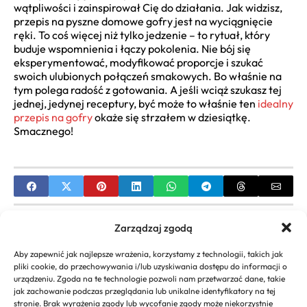
wątpliwości i zainspirował Cię do działania. Jak widzisz,
przepis na pyszne domowe gofry jest na wyciągnięcie
ręki. To coś więcej niż tylko jedzenie – to rytuał, który
buduje wspomnienia i łączy pokolenia. Nie bój się
eksperymentować, modyfikować proporcje i szukać
swoich ulubionych połączeń smakowych. Bo właśnie na
tym polega radość z gotowania. A jeśli wciąż szukasz tej
jednej, jedynej receptury, być może to właśnie ten
idealny
przepis na gofry
okaże się strzałem w dziesiątkę.
Smacznego!
PREVIOUS
Zarządzaj zgodą
Dziecko z przodu w aucie – przepisy i zasady
Aby zapewnić jak najlepsze wrażenia, korzystamy z technologii, takich jak
bezpieczeństwa
pliki cookie, do przechowywania i/lub uzyskiwania dostępu do informacji o
urządzeniu. Zgoda na te technologie pozwoli nam przetwarzać dane, takie
NEXT
jak zachowanie podczas przeglądania lub unikalne identyfikatory na tej
stronie. Brak wyrażenia zgody lub wycofanie zgody może niekorzystnie