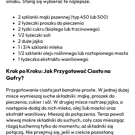
smaku. Staraj się wybierać te najlepsze.
2 szklanki mąki pszennej (typ 450 lub 500)
2 łyżeczki proszku do pieczenia
2 łyżki cukru (białego lub trzcinowego)
1/2 łyżeczki soli
2 duże jajka
1 i 3/4 szklanki mleka
1/2 szklanki oleju roślinnego lub roztopionego masła
1 łyżeczka ekstraktu waniliowego
Krok po Kroku: Jak Przygotować Ciasto na
Gofry?
Przygotowanie ciasta jest banalnie proste. W jednej dużej
misce wymieszaj suche składniki: mąkę, proszek do
pieczenia, cukier i sól. W drugiej misce roztrzep jajka, a
następnie dodaj do nich mleko, olej (lub masło) oraz
ekstrakt waniliowy. Mieszaj do połączenia. Teraz powoli
wlewaj mokre składniki do suchych, cały czas mieszając
rózgą kuchenną tylko do momentu, aż składniki się
połączą. Nie przejmuj się, jeśli w cieście pozostaną