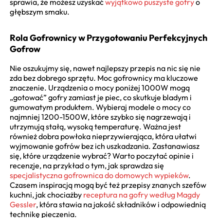
sprawia, że możesz uzyskać
wyjątkowo puszyste gofry
o
głębszym smaku.
Rola Gofrownicy w Przygotowaniu Perfekcyjnych
Gofrow
Nie oszukujmy się, nawet najlepszy przepis na nic się nie
zda bez dobrego sprzętu. Moc gofrownicy ma kluczowe
znaczenie. Urządzenia o mocy poniżej 1000W mogą
„gotować” gofry zamiast je piec, co skutkuje bladym i
gumowatym produktem. Wybieraj modele o mocy co
najmniej 1200-1500W, które szybko się nagrzewają i
utrzymują stałą, wysoką temperaturę. Ważna jest
również dobra powłoka nieprzywierająca, która ułatwi
wyjmowanie gofrów bez ich uszkadzania. Zastanawiasz
się, które urządzenie wybrać? Warto poczytać opinie i
recenzje, na przykład o tym, jak sprawdza się
specjalistyczna gofrownica do domowych wypieków
.
Czasem inspiracją mogą być też przepisy znanych szefów
kuchni, jak chociażby
receptura na gofry według Magdy
Gessler
, która stawia na jakość składników i odpowiednią
technikę pieczenia.