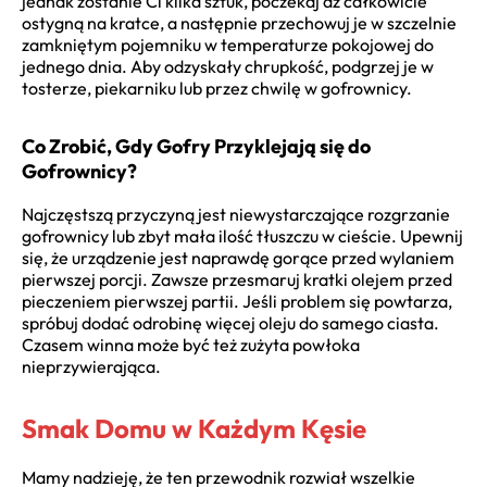
jednak zostanie Ci kilka sztuk, poczekaj aż całkowicie
ostygną na kratce, a następnie przechowuj je w szczelnie
zamkniętym pojemniku w temperaturze pokojowej do
jednego dnia. Aby odzyskały chrupkość, podgrzej je w
tosterze, piekarniku lub przez chwilę w gofrownicy.
Co Zrobić, Gdy Gofry Przyklejają się do
Gofrownicy?
Najczęstszą przyczyną jest niewystarczające rozgrzanie
gofrownicy lub zbyt mała ilość tłuszczu w cieście. Upewnij
się, że urządzenie jest naprawdę gorące przed wylaniem
pierwszej porcji. Zawsze przesmaruj kratki olejem przed
pieczeniem pierwszej partii. Jeśli problem się powtarza,
spróbuj dodać odrobinę więcej oleju do samego ciasta.
Czasem winna może być też zużyta powłoka
nieprzywierająca.
Smak Domu w Każdym Kęsie
Mamy nadzieję, że ten przewodnik rozwiał wszelkie