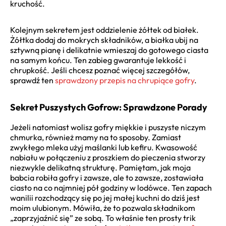
kruchość.
Kolejnym sekretem jest oddzielenie żółtek od białek.
Żółtka dodaj do mokrych składników, a białka ubij na
sztywną pianę i delikatnie wmieszaj do gotowego ciasta
na samym końcu. Ten zabieg gwarantuje lekkość i
chrupkość. Jeśli chcesz poznać więcej szczegółów,
sprawdź ten
sprawdzony przepis na chrupiące gofry
.
Sekret Puszystych Gofrow: Sprawdzone Porady
Jeżeli natomiast wolisz gofry miękkie i puszyste niczym
chmurka, również mamy na to sposoby. Zamiast
zwykłego mleka użyj maślanki lub kefiru. Kwasowość
nabiału w połączeniu z proszkiem do pieczenia stworzy
niezwykle delikatną strukturę. Pamiętam, jak moja
babcia robiła gofry i zawsze, ale to zawsze, zostawiała
ciasto na co najmniej pół godziny w lodówce. Ten zapach
wanilii rozchodzący się po jej małej kuchni do dziś jest
moim ulubionym. Mówiła, że to pozwala składnikom
„zaprzyjaźnić się” ze sobą. To właśnie ten prosty trik