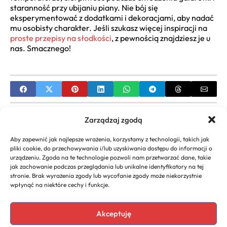
staranność przy ubijaniu piany. Nie bój się
eksperymentować z dodatkami i dekoracjami, aby nadać
mu osobisty charakter. Jeśli szukasz więcej inspiracji na
proste przepisy na słodkości
, z pewnością znajdziesz je u
nas. Smacznego!
PREVIOUS
Zarządzaj zgodą
Przepisy na makrelę na kolację | Smaczne i proste
Aby zapewnić jak najlepsze wrażenia, korzystamy z technologii, takich jak
dania z ryby
pliki cookie, do przechowywania i/lub uzyskiwania dostępu do informacji o
urządzeniu. Zgoda na te technologie pozwoli nam przetwarzać dane, takie
NEXT
jak zachowanie podczas przeglądania lub unikalne identyfikatory na tej
stronie. Brak wyrażenia zgody lub wycofanie zgody może niekorzystnie
Przepis na kiszkę ziemniaczaną na grilla – Jak
wpłynąć na niektóre cechy i funkcje.
zrobić idealną?
Akceptuję