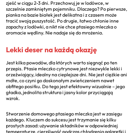
zjeść w ciągu 2-3 dni. Przechowuj je w lodówce, w
szczelnie zamkniętym pojemniku. Dlaczego? Po pierwsze,
pianka na bazie białek jest delikatna i z czasem może
tracić swoją puszystość. Po drugie, łatwo chłonie inne
zapachy z lodówki, a nikt nie chce ptasiego mleczka o
aromacie wędliny. Nie nadaje się do mrożenia.
Lekki deser na każdą okazję
Jest kilka powodów, dla których warto sięgnąć po ten
przepis. Ptasie mleczko cytrynowe jest niezwykle lekki i
orzeźwiający, idealny na cieplejsze dni. Nie jest ciężkie ani
mdłe, co czyni go doskonałym zwieńczeniem nawet
obfitego posiłku. Do tego jest efektowny wizualnie – jego
gładka, jednolita struktura i jasny kolor przyciągają
wzrok.
Stworzenie domowego ptasiego mleczka jest w zasięgu
każdego. Kluczem do sukcesu jest trzymanie się kilku
prostych zasad: używanie składników w odpowiedniej
temperaturze, cierpliwość podczas chłodzenia galaretki i