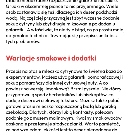
błąd to niedokładne rozpuszczenie galaretki lub cukru.
Grudki w aksamitnej piance to nic przyjemnego. Wiele
osób zastanawia się też, dlaczego ich deser podchodzi
wodą. Najczęściej przyczyną jest zbyt wczesne dodanie
soku z cytryny lub zbyt długie miksowanie po dodaniu
galaretki. A właściwie, to nie tyle błąd, co po prostu mniej
optymalna technika. Trzymając się przepisu, unikniesz
tych problemów.
Wariacje smakowe i dodatki
Przepis na ptasie mleczko cytrynowe to świetna baza do
eksperymentów. Możesz użyć galaretki pomarańczowej i
soku z pomarańczy dla innej cytrusowej nuty. A co
powiesz na wersję limonkową? Brzmi pysznie. Niektórzy
przygotowują spód z herbatników lub biszkoptów, co
dodaje deserowi ciekawej tekstury. Możesz także polać
gotowe ptasie mleczko rozpuszczoną białą lub gorzką
czekoladą. Dla tych, którzy lubią kontrasty, polecam
podanie go z musem malinowym. Kwaśny smak owoców
doskonale przełamuje słodycz pianki. Warto pamiętać,
że pod względem lekkości jest to deser niepodobny do