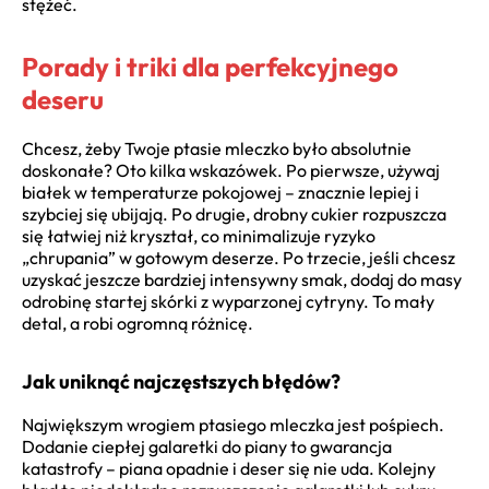
stężeć.
Porady i triki dla perfekcyjnego
deseru
Chcesz, żeby Twoje ptasie mleczko było absolutnie
doskonałe? Oto kilka wskazówek. Po pierwsze, używaj
białek w temperaturze pokojowej – znacznie lepiej i
szybciej się ubijają. Po drugie, drobny cukier rozpuszcza
się łatwiej niż kryształ, co minimalizuje ryzyko
„chrupania” w gotowym deserze. Po trzecie, jeśli chcesz
uzyskać jeszcze bardziej intensywny smak, dodaj do masy
odrobinę startej skórki z wyparzonej cytryny. To mały
detal, a robi ogromną różnicę.
Jak uniknąć najczęstszych błędów?
Największym wrogiem ptasiego mleczka jest pośpiech.
Dodanie ciepłej galaretki do piany to gwarancja
katastrofy – piana opadnie i deser się nie uda. Kolejny