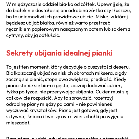
W międzyczasie oddziel białka od żółtek. Upewnij się, że
do białek nie dostała się ani odrobina żółtka czy tłuszczu,
bo to uniemożliwi ich prawidłowe ubicie. Miskę, w której
będziesz ubijać białka, również warto przetrzeć
ręcznikiem papierowym nasączonym octem lub sokiem z
cytryny, aby ją odtłuścić.
Sekrety ubijania idealnej pianki
To jest ten moment, który decyduje o puszystości deseru.
Białka zacznij ubijać na niskich obrotach miksera, a gdy
zaczną się pienić, stopniowo zwiększaj prędkość. Kiedy
piana stanie się biała i gęsta, zacznij dodawać cukier,
łyżka po łyżce, nie przerywając ubijania. Cukier musi się
całkowicie rozpuścić. Aby to sprawdzić, rozetrzyj
odrobinę piany między palcami – nie powinieneś
wyczuwać kryształków. Piana jest gotowa, gdy jest
sztywna, lśniąca i tworzy ostre wierzchołki po wyjęciu
mieszadeł.
Pamiętam jak dziś, gdy pierwszy raz próbowałam zrobić