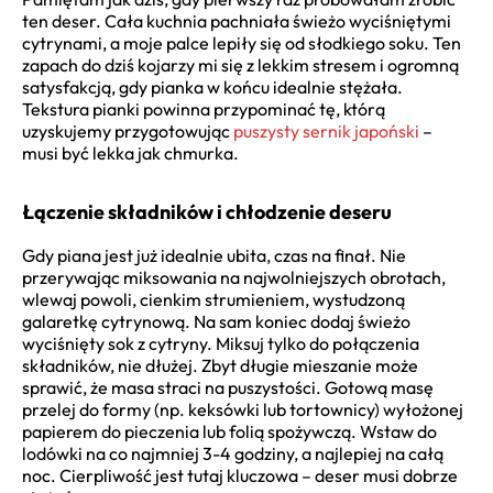
ten deser. Cała kuchnia pachniała świeżo wyciśniętymi
cytrynami, a moje palce lepiły się od słodkiego soku. Ten
zapach do dziś kojarzy mi się z lekkim stresem i ogromną
satysfakcją, gdy pianka w końcu idealnie stężała.
Tekstura pianki powinna przypominać tę, którą
uzyskujemy przygotowując
puszysty sernik japoński
–
musi być lekka jak chmurka.
Łączenie składników i chłodzenie deseru
Gdy piana jest już idealnie ubita, czas na finał. Nie
przerywając miksowania na najwolniejszych obrotach,
wlewaj powoli, cienkim strumieniem, wystudzoną
galaretkę cytrynową. Na sam koniec dodaj świeżo
wyciśnięty sok z cytryny. Miksuj tylko do połączenia
składników, nie dłużej. Zbyt długie mieszanie może
sprawić, że masa straci na puszystości. Gotową masę
przelej do formy (np. keksówki lub tortownicy) wyłożonej
papierem do pieczenia lub folią spożywczą. Wstaw do
lodówki na co najmniej 3-4 godziny, a najlepiej na całą
noc. Cierpliwość jest tutaj kluczowa – deser musi dobrze