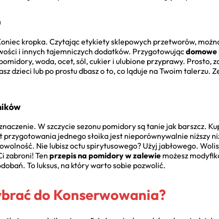
u
 Koniec kropka. Czytając etykiety sklepowych przetworów, można
ości i innych tajemniczych dodatków. Przygotowując
domowe p
omidory, woda, ocet, sól, cukier i ulubione przyprawy. Prosto, z
asz dzieci lub po prostu dbasz o to, co ląduje na Twoim talerzu.
ników
 znaczenie. W szczycie sezonu pomidory są tanie jak barszcz. Kup
t przygotowania jednego słoika jest nieporównywalnie niższy n
dowolność. Nie lubisz octu spirytusowego? Użyj jabłowego. Wolis
i zabroni! Ten
przepis na pomidory w zalewie
możesz modyfiko
obań. To luksus, na który warto sobie pozwolić.
ybrać do Konserwowania?