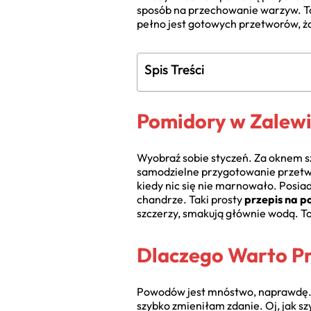
sposób na przechowanie warzyw. To z
pełno jest gotowych przetworów, ż
Spis Treści
Pomidory w Zalewi
Wyobraź sobie styczeń. Za oknem sza
samodzielne przygotowanie przetwor
kiedy nic się nie marnowało. Posia
chandrze. Taki prosty
przepis na p
szczerzy, smakują głównie wodą. To
Dlaczego Warto P
Powodów jest mnóstwo, naprawdę. Ki
szybko zmieniłam zdanie. Oj, jak sz