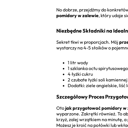
No dobrze, przejdźmy do konkretów.
pomidory w zalewie
, który udaje s
Niezbędne Składniki na Ideal
Sekret tkwi w proporcjach. Mój
prz
wystarczy na 4-5 słoików o pojemnoś
1 litr wody
1 szklanka octu spirytusoweg
4 łyżki cukru
2 czubate łyżki soli kamiennej
Dodatki: ziele angielskie, liść
Szczegółowy Proces Przygotow
Oto
jak przygotować pomidory w 
wyparzone. Zakrętki również. To abs
krzyż, zalej wrzątkiem na minutę, 
Możesz je kroić na połówki lub wkład