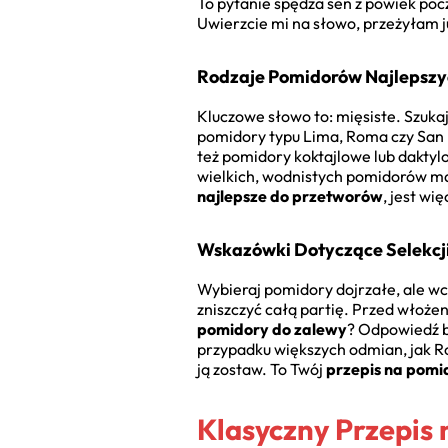
To pytanie spędza sen z powiek po
Uwierzcie mi na słowo, przeżyłam 
Rodzaje Pomidorów Najlepszy
Kluczowe słowo to: mięsiste. Szuka
pomidory typu Lima, Roma czy San 
też pomidory koktajlowe lub dakty
wielkich, wodnistych pomidorów mal
najlepsze do przetworów
, jest wi
Wskazówki Dotyczące Selekcji
Wybieraj pomidory dojrzałe, ale wc
zniszczyć całą partię. Przed włoże
pomidory do zalewy
? Odpowiedź b
przypadku większych odmian, jak Rom
ją zostaw. To Twój
przepis na pomi
Klasyczny Przepis