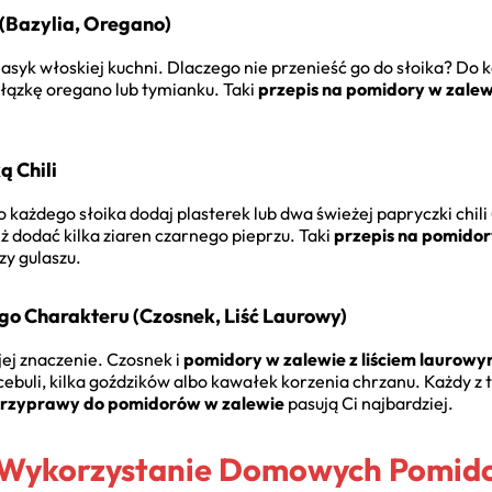
 (Bazylia, Oregano)
lasyk włoskiej kuchni. Dlaczego nie przenieść go do słoika? Do 
ałązkę oregano lub tymianku. Taki
przepis na pomidory w zalewi
ą Chili
ażdego słoika dodaj plasterek lub dwa świeżej papryczki chili (b
ż dodać kilka ziaren czarnego pieprzu. Taki
przepis na pomidor
zy gulaszu.
o Charakteru (Czosnek, Liść Laurowy)
 jej znaczenie. Czosnek i
pomidory w zalewie z liściem laurow
i cebuli, kilka goździków albo kawałek korzenia chrzanu. Każdy 
przyprawy do pomidorów w zalewie
pasują Ci najbardziej.
 Wykorzystanie Domowych Pomid