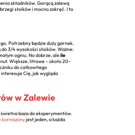
czenia składników. Gorącą zalewą
brzegi słoików i mocno zakręć. I to
ego. Potrzebny będzie duży garnek.
dą do 3/4 wysokości słoików. Ważne:
małym ogniu. No dobrze, ale
ile
inut. Większe, litrowe – około 20-
ęczniku do całkowitego
li interesuje Cię, jak wygląda
rów w Zalewie
 świetna baza do eksperymentów.
 korniszony
jest jeden, a każda