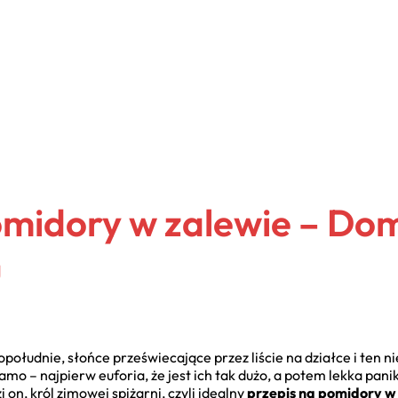
pomidory w zalewie – D
u
opołudnie, słońce przeświecające przez liście na działce i ten 
mo – najpierw euforia, że jest ich tak dużo, a potem lekka pani
n, król zimowej spiżarni, czyli idealny
przepis na pomidory w