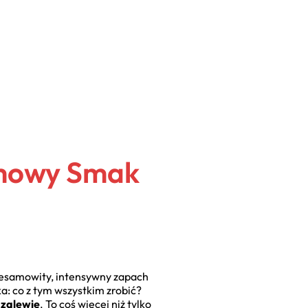
omowy Smak
niesamowity, intensywny zapach
ka: co z tym wszystkim zrobić?
 zalewie
. To coś więcej niż tylko