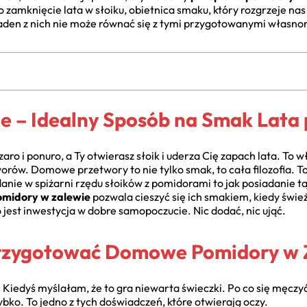
amknięcie lata w słoiku, obietnica smaku, który rozgrzeje nas 
aden z nich nie może równać się z tymi przygotowanymi własnor
e – Idealny Sposób na Smak Lata 
ro i ponuro, a Ty otwierasz słoik i uderza Cię zapach lata. To 
ów. Domowe przetwory to nie tylko smak, to cała filozofia. To
danie w spiżarni rzędu słoików z pomidorami to jak posiadanie t
omidory w zalewie
pozwala cieszyć się ich smakiem, kiedy świe
 jest inwestycja w dobre samopoczucie. Nic dodać, nic ująć.
rzygotować Domowe Pomidory w 
edyś myślałam, że to gra niewarta świeczki. Po co się męczyć,
ybko. To jedno z tych doświadczeń, które otwierają oczy.