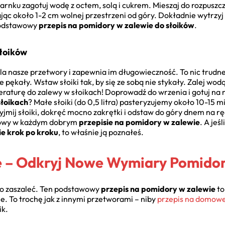
 garnku zagotuj wodę z octem, solą i cukrem. Mieszaj do rozpusz
jąc około 1-2 cm wolnej przestrzeni od góry. Dokładnie wytrzyj 
podstawowy
przepis na pomidory w zalewie do słoików
.
Słoików
ala nasze przetwory i zapewnia im długowieczność. To nic trudn
ie pękały. Wstaw słoiki tak, by się ze sobą nie stykały. Zalej wo
turę do zalewy w słoikach! Doprowadź do wrzenia i gotuj na 
łoikach
? Małe słoiki (do 0,5 litra) pasteryzujemy około 10-15 m
wyjmij słoiki, dokręć mocno zakrętki i odstaw do góry dnem na r
czowy w każdym dobrym
przepisie na pomidory w zalewie
. A jeś
e krok po kroku
, to właśnie ją poznałeś.
 – Odkryj Nowe Wymiary Pomido
rto zaszaleć. Ten podstawowy
przepis na pomidory w zalewie
to
e. To trochę jak z innymi przetworami – niby
przepis na domowe
ik.