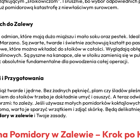
czątkującym „słoikowiczom”. I słusznie, bo wybór odpowiednich
już pomidorową katastrofę z niewłaściwym surowcem.
ch do Zalewy
j odmian, które mają dużo miąższu i mało soku oraz pestek. Idea
Marzano. Są zwarte, twarde i świetnie zachowują kształt po pa
lowe, które można wkładać do słoików w całości. Wyglądają obł
inowych. Są pyszne na kanapce, ale w słoiku zamienią się w pu
ęc absolutnie fundamentalne dla powodzenia całej operacji.
 i Przygotowania
iąż twarde i jędrne. Bez żadnych pęknięć, plam czy śladów ple
niem do słoików trzeba je dokładnie umyć i osuszyć. A teraz odw
rzmi: to zależy. Jeśli używasz małych pomidorków koktajlowych,
a, warto je sparzyć wrzątkiem i zdjąć skórkę. Będą delikatniejsz
dory w zalewie
i Twoje zasady.
 na Pomidory w Zalewie – Krok po