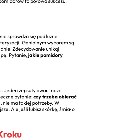
 pomidorów to połowa sukcesu.
lnie sprawdzą się podłużne
steryzacji. Genialnym wyborem są
ędnie! Zdecydowanie unikaj
lpę. Pytanie,
jakie pomidory
śni. Jeden zepsuty owoc może
ieczne pytanie:
czy trzeba obierać
 nie ma takiej potrzeby. W
e. Ale jeśli lubisz skórkę, śmiało
 Kroku