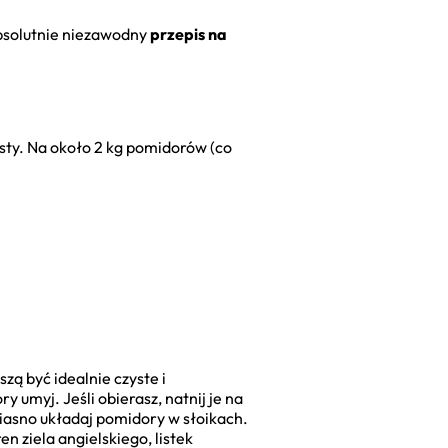
absolutnie niezawodny
przepis na
osty. Na około 2 kg pomidorów (co
szą być idealnie czyste i
 umyj. Jeśli obierasz, natnij je na
Ciasno układaj pomidory w słoikach.
n ziela angielskiego, listek