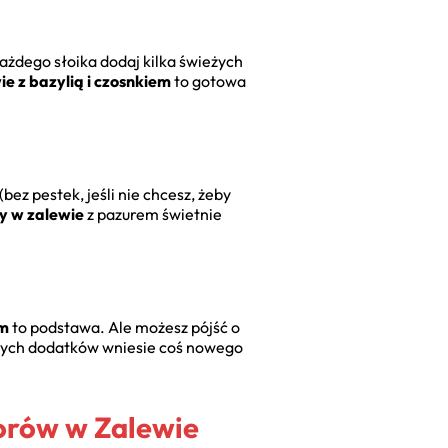
każdego słoika dodaj kilka świeżych
e z bazylią i czosnkiem
to gotowa
ez pestek, jeśli nie chcesz, żeby
y w zalewie
z pazurem świetnie
ym
to podstawa. Ale możesz pójść o
z tych dodatków wniesie coś nowego
orów w Zalewie