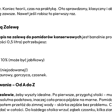
 Koniec teorii, czas na praktykę. Oto sprawdzony, klasyczny i 
ię zawsze. Nawet jeśli robisz to pierwszy raz.
ną Zalewę
epis na zalewę do pomidorów konserwowych
jest banalnie pr
ci 0,5 litra) potrzebujesz:
o 10% (może być jabłkowy)
 (niejodowanej!)
 laurowy, gorczyca, czosnek.
ania – Od A do Z
zalewie
, żeby wyszły idealne. Po pierwsze, przygotuj słoiki – mu
olutna podstawa, inaczej cała praca pójdzie na marne. Pomidory
a potem przełóż do zimnej wody – skórka zejdzie bez problemu. 
ać w całości. Do każdego słoika wrzuć ząbek czosnku, kilka ziare