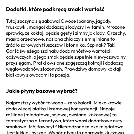
Dodatki, które podkręcą smak i wartość
Tutaj zaczyna się zabawa! Owoce (banany, jagody,
truskawki, mango) dodadzą słodyczy i witamin. Mrożone
sprawią, że koktajl będzie gęsty i zimny jak lody. Orzechy,
masło orzechowe, nasiona chia czy siemię lniane to
źródło zdrowych tłuszczów i błonnika. Szpinak? Tak!
Garść świeżego szpinaku doda mnóstwo wartości
odżywczych, a jego smak będzie zupełnie niewyczuwalny,
przysięgam. Płatki owsiane zagęszczą koktajl i dodadzą
węglowodanów złożonych. Prawdziwy domowy koktajl
białkowy z owocami to poezja.
Jakie płyny bazowe wybrać?
Najprostszy wybór to woda – zero kalorii. Mleko krowie
doda więcej białka i kremowej konsystencji. Napoje
roślinne (migdałowe, sojowe, owsiane, kokosowe) to
fantastyczna alternatywa, która wnosi dodatkowe nuty
smakowe. Mój faworyt? Niesłodzone mleko migdałowe.
Jest lekkie i pyszne. Wybór płynu to naprawdę kluczowa