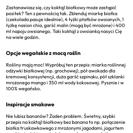
Zastanawiasz się, czy koktajl białkowy może zastąpić
posiłek? Ten z pewnością tak. Zblenduj miarkę białka
(czekolada pasuje idealnie), 4 łyżki płatków owsianych, 1
łyżkę nasion chia, garść malin (mogą być mrożone) i 400
ml napoju owsianego. Taki koktajl z owsianką nasyci Cię
na wiele godzin.
Opcje wegańskie z mocą roślin
Rośliny mają moc! Wypróbuj ten przepis: miarka roślinnej
odżywki białkowej (np. grochowej), pół awokado dla
kremowej konsystencji, duża garść szpinaku, pół szklanki
mrożonego mango i 350 ml wody kokosowej. Pysznie i w
100% wegańsko.
Inspiracje smakowe
Nie lubisz bananów? Żaden problem. Świetny, szybki
przepis na koktajl białkowy bez banana to np. połączenie
białka truskawkowego z mrożonymi jagodami, jogurtem