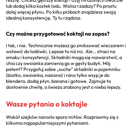
lub dodaj kilka kostek lodu. Wolisz rzadszy? Po prostu
dolej więcej płynu. Po kilku próbach znajdziesz swoją
idealną konsystencję. Ty tu rządzisz.
Czy można przygotować koktajl na zapas?
I tak, i nie. Technicznie możesz go zmiksować wieczorem i
wstawić do lodówki. Lepsze to niż nic. Ale… straci na
smaku i konsystencji. Składniki mogą się rozwarstwić, a
chia czy owsianka zamienią go w gęsty budyń. Mój
patent? Przygotuj sobie „suche” składniki w pojemniku
(białko, owsianka, nasiona) i rano tylko wsyp je do
blendera, dodaj płyn, banana i gotowe. Zajmuje to
dosłownie chwilę, a świeżo zrobiony jest o niebo lepszy.
Wasze pytania o koktajle
Wokół szejków narosło sporo mitów. Rozprawmy się z
kilkoma najpopularniejszymi pytaniami.