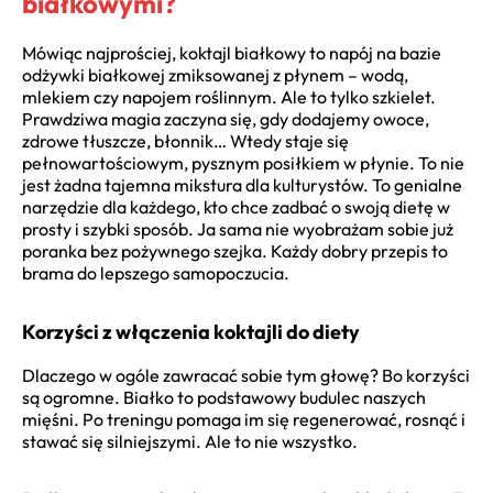
białkowymi?
Mówiąc najprościej, koktajl białkowy to napój na bazie
odżywki białkowej zmiksowanej z płynem – wodą,
mlekiem czy napojem roślinnym. Ale to tylko szkielet.
Prawdziwa magia zaczyna się, gdy dodajemy owoce,
zdrowe tłuszcze, błonnik… Wtedy staje się
pełnowartościowym, pysznym posiłkiem w płynie. To nie
jest żadna tajemna mikstura dla kulturystów. To genialne
narzędzie dla każdego, kto chce zadbać o swoją dietę w
prosty i szybki sposób. Ja sama nie wyobrażam sobie już
poranka bez pożywnego szejka. Każdy dobry przepis to
brama do lepszego samopoczucia.
Korzyści z włączenia koktajli do diety
Dlaczego w ogóle zawracać sobie tym głowę? Bo korzyści
są ogromne. Białko to podstawowy budulec naszych
mięśni. Po treningu pomaga im się regenerować, rosnąć i
stawać się silniejszymi. Ale to nie wszystko.