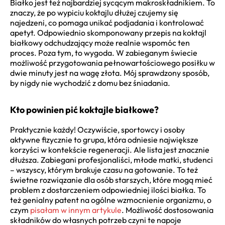
Białko jest też najbardziej sycącym makroskładnikiem. To
znaczy, że po wypiciu koktajlu dłużej czujemy się
najedzeni, co pomaga unikać podjadania i kontrolować
apetyt. Odpowiednio skomponowany przepis na koktajl
białkowy odchudzający może realnie wspomóc ten
proces. Poza tym, to wygoda. W zabieganym świecie
możliwość przygotowania pełnowartościowego posiłku w
dwie minuty jest na wagę złota. Mój sprawdzony sposób,
by nigdy nie wychodzić z domu bez śniadania.
Kto powinien pić koktajle białkowe?
Praktycznie każdy! Oczywiście, sportowcy i osoby
aktywne fizycznie to grupa, która odniesie największe
korzyści w kontekście regeneracji. Ale lista jest znacznie
dłuższa. Zabiegani profesjonaliści, młode matki, studenci
– wszyscy, którym brakuje czasu na gotowanie. To też
świetne rozwiązanie dla osób starszych, które mogą mieć
problem z dostarczeniem odpowiedniej ilości białka. To
też genialny patent na ogólne wzmocnienie organizmu, o
czym
pisałam w innym artykule
. Możliwość dostosowania
składników do własnych potrzeb czyni te napoje