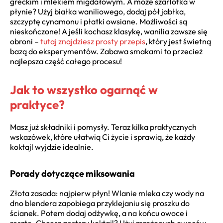
greckim i mlekiem migdałowym. A może szarlotka w
płynie? Użyj białka waniliowego, dodaj pół jabłka,
szczyptę cynamonu i płatki owsiane. Możliwości są
nieskończone! A jeśli kochasz klasykę, wanilia zawsze się
obroni –
tutaj znajdziesz prosty przepis
, który jest świetną
bazą do eksperymentów. Zabawa smakami to przecież
najlepsza część całego procesu!
Jak to wszystko ogarnąć w
praktyce?
Masz już składniki i pomysły. Teraz kilka praktycznych
wskazówek, które ułatwią Ci życie i sprawią, że każdy
koktajl wyjdzie idealnie.
Porady dotyczące miksowania
Złota zasada: najpierw płyn! Wlanie mleka czy wody na
dno blendera zapobiega przyklejaniu się proszku do
ścianek. Potem dodaj odżywkę, a na końcu owoce i
resztę. Chcesz gęstszy koktajl? Użyj mrożonych owoców