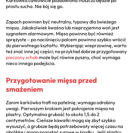
Karkówka całkowicie pozbawiona tłuszczu będzie po
prostu sucha. Nie bój się go.
Zapach powinien być neutralny, typowy dla świeżego
mięsa. Jakakolwiek kwaśna lub nieprzyjemna woń jest
sygnałem alarmowym. Mięso powinno być również
sprężyste – po naciśnięciu palcem powinno szybko wrócić
do pierwotnego kształtu. Wybierając wieprzowinę, warto
też znać inne jej części; na przykład dobrze przygotowany
pieczony schab
może być równie pyszny, choć wymaga
nieco innego podejścia.
Przygotowanie mięsa przed
smażeniem
Zanim karkówka trafi na patelnię, wymaga odrobiny
uwagi. Pierwszym krokiem jest pokrojenie mięsa na
plastry. Optymalna grubość to około 1,5 do 2
centymetrów. Cieńsze kawałki mogą się zbyt szybko
wysuszyć, a grubsze będą potrzebowały więcej czasu na
obróbkę i mogą pozostać surowe w środku. Jeśli plastry