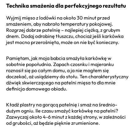
Technika smażenia dla perfekcyjnego rezultatu
Wyjmij mięso z lodówki na około 30 minut przed
smażeniem, aby nabrało temperatury pokojowej.
Rozgrzej dobrze patelnię – najlepiej ciężką, z grubym
dnem. Dodaj odrobinę tłuszczu, chociaż jeśli karkówka
jest mocno przerośnięta, może on nie być konieczny.
Pamiętam, jak moja babcia smażyła karkówkę w
sobotnie popołudnia. Zapach czosnku i majeranku
roznosił się po całym domu, a ja nie mogłem się
doczekać, aż usiądziemy do stołu. Ten charakterystyczny
dźwięk skwierczącego na patelni mięsa to dla mnie
definicja domowego obiadu.
Kładź plastry na gorącą patelnię i smaż na średnio-
dużym ogniu. Ile czasu smażyć karkówkę na patelni?
Zazwyczaj około 4-6 minut z każdej strony, w zależności
od grubości, aż będzie pięknie zrumienione.