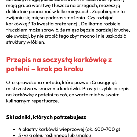
mają grubą warstwę tłuszczu na brzegach, możesz ją
delikatnie ponacinać w kilku miejscach. Zapobiegnie to
zwijaniu się mięsa podczas smażenia. Czy rozbijać
karkówkę? To kwestia preferencji. Delikatne rozbicie
tłuczkiem może sprawić, że mięso będzie bardziej kruche,
ale uważaj, by nie zrobić tego zbyt mocno i nie uszkodzić
struktury włókien.
Przepis na soczystą karkówkę z
patelni – krok po kroku
Oto sprawdzona metoda, która pozwoli Ci osiągnąć
mistrzostwo w smażeniu karkówki. Prosty i szybki przepis
na karkówkę z patelni to coś, co warto mieć w swoim
kulinarnym repertuarze.
Składniki, których potrzebujesz
4 plastry karkówki wieprzowej (ok. 600-700 g)
3 łyżki oleju roślinnego lub smalcu