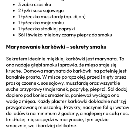
3 ząbki czosnku
2 łyżki sosu sojowego
1 łyżeczka musztardy (np. dijon)
1 łyżeczka majeranku
1 łyżeczka słodkiej papryki
Sól i świeżo mielony czarny pieprz do smaku
Marynowanie karkówki – sekrety smaku
Sekretem idealnie miękkiej karkówki jest marynata. To
ona nadaje głębi smaku i sprawia, że mięso staje się
kruche. Domowa marynata do karkówki na patelnię jest
banalnie prosta. W misce połącz olej, przeciśnięty przez
praskę czosnek, sos sojowy, musztardę oraz wszystkie
suche przyprawy (majeranek, paprykę, pieprz). Sól dodaj
dopiero pod koniec smażenia, ponieważ wyciąga ona
wodę z mięsa. Każdy plaster karkówki dokładnie natrzyj
przygotowaną mieszanką. Przykryj naczynie folią i wstaw
do lodówki na minimum 2 godziny, a najlepiej na całą noc.
Im dłużej mięso spędzi w marynacie, tym będzie
smaczniejsze i bardziej delikatne.