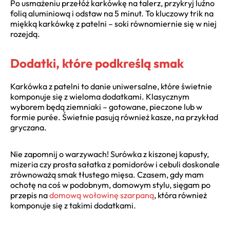
Po usmażeniu przełóż karkówkę na talerz, przykryj luźno
folią aluminiową i odstaw na 5 minut. To kluczowy trik na
miękką karkówkę z patelni – soki równomiernie się w niej
rozejdą.
Dodatki, które podkreślą smak
Karkówka z patelni to danie uniwersalne, które świetnie
komponuje się z wieloma dodatkami. Klasycznym
wyborem będą ziemniaki – gotowane, pieczone lub w
formie purée. Świetnie pasują również kasze, na przykład
gryczana.
Nie zapomnij o warzywach! Surówka z kiszonej kapusty,
mizeria czy prosta sałatka z pomidorów i cebuli doskonale
zrównoważą smak tłustego mięsa. Czasem, gdy mam
ochotę na coś w podobnym, domowym stylu, sięgam po
przepis na
domową wołowinę szarpaną
, która również
komponuje się z takimi dodatkami.