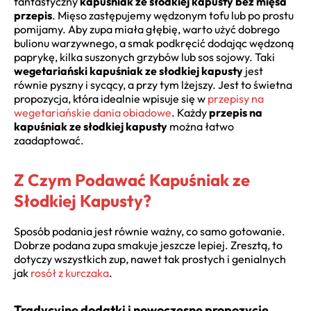
fantastyczny
kapuśniak ze słodkiej kapusty bez mięsa
przepis
. Mięso zastępujemy wędzonym tofu lub po prostu
pomijamy. Aby zupa miała głębię, warto użyć dobrego
bulionu warzywnego, a smak podkręcić dodając wędzoną
paprykę, kilka suszonych grzybów lub sos sojowy. Taki
wegetariański kapuśniak ze słodkiej kapusty
jest
równie pyszny i sycący, a przy tym lżejszy. Jest to świetna
propozycja, która idealnie wpisuje się w
przepisy na
wegetariańskie dania obiadowe
. Każdy
przepis na
kapuśniak ze słodkiej kapusty
można łatwo
zaadaptować.
Z Czym Podawać Kapuśniak ze
Słodkiej Kapusty?
Sposób podania jest równie ważny, co samo gotowanie.
Dobrze podana zupa smakuje jeszcze lepiej. Zresztą, to
dotyczy wszystkich zup, nawet tak prostych i genialnych
jak
rosół z kurczaka
.
Tradycyjne dodatki i nowoczesne propozycje