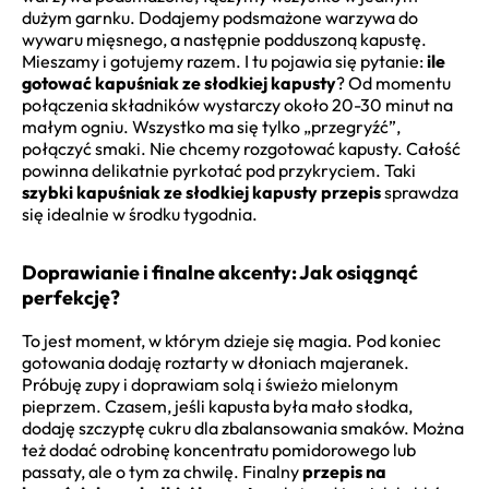
dużym garnku. Dodajemy podsmażone warzywa do
wywaru mięsnego, a następnie podduszoną kapustę.
Mieszamy i gotujemy razem. I tu pojawia się pytanie:
ile
gotować kapuśniak ze słodkiej kapusty
? Od momentu
połączenia składników wystarczy około 20-30 minut na
małym ogniu. Wszystko ma się tylko „przegryźć”,
połączyć smaki. Nie chcemy rozgotować kapusty. Całość
powinna delikatnie pyrkotać pod przykryciem. Taki
szybki kapuśniak ze słodkiej kapusty przepis
sprawdza
się idealnie w środku tygodnia.
Doprawianie i finalne akcenty: Jak osiągnąć
perfekcję?
To jest moment, w którym dzieje się magia. Pod koniec
gotowania dodaję roztarty w dłoniach majeranek.
Próbuję zupy i doprawiam solą i świeżo mielonym
pieprzem. Czasem, jeśli kapusta była mało słodka,
dodaję szczyptę cukru dla zbalansowania smaków. Można
też dodać odrobinę koncentratu pomidorowego lub
passaty, ale o tym za chwilę. Finalny
przepis na