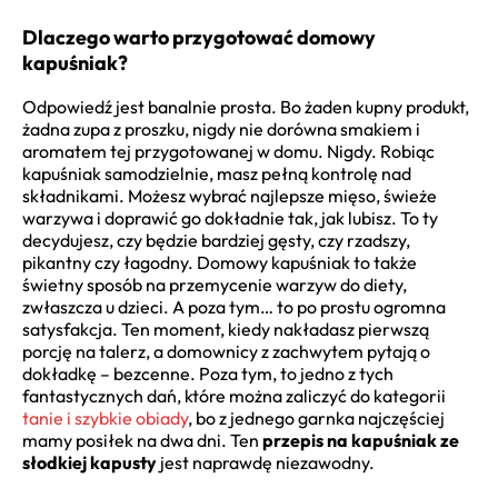
Dlaczego warto przygotować domowy
kapuśniak?
Odpowiedź jest banalnie prosta. Bo żaden kupny produkt,
żadna zupa z proszku, nigdy nie dorówna smakiem i
aromatem tej przygotowanej w domu. Nigdy. Robiąc
kapuśniak samodzielnie, masz pełną kontrolę nad
składnikami. Możesz wybrać najlepsze mięso, świeże
warzywa i doprawić go dokładnie tak, jak lubisz. To ty
decydujesz, czy będzie bardziej gęsty, czy rzadszy,
pikantny czy łagodny. Domowy kapuśniak to także
świetny sposób na przemycenie warzyw do diety,
zwłaszcza u dzieci. A poza tym… to po prostu ogromna
satysfakcja. Ten moment, kiedy nakładasz pierwszą
porcję na talerz, a domownicy z zachwytem pytają o
dokładkę – bezcenne. Poza tym, to jedno z tych
fantastycznych dań, które można zaliczyć do kategorii
tanie i szybkie obiady
, bo z jednego garnka najczęściej
mamy posiłek na dwa dni. Ten
przepis na kapuśniak ze
słodkiej kapusty
jest naprawdę niezawodny.