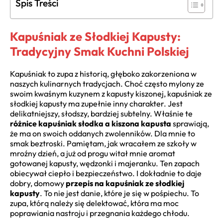
Spis Treści
Kapuśniak ze Słodkiej Kapusty:
Tradycyjny Smak Kuchni Polskiej
Kapuśniak to zupa z historią, głęboko zakorzeniona w
naszych kulinarnych tradycjach. Choć często mylony ze
swoim kwaśnym kuzynem z kapusty kiszonej, kapuśniak ze
słodkiej kapusty ma zupełnie inny charakter. Jest
delikatniejszy, słodszy, bardziej subtelny. Właśnie te
różnice kapuśniak słodka a kiszona kapusta
sprawiają,
że ma on swoich oddanych zwolenników. Dla mnie to
smak beztroski. Pamiętam, jak wracałem ze szkoły w
mroźny dzień, a już od progu witał mnie aromat
gotowanej kapusty, wędzonki i majeranku. Ten zapach
obiecywał ciepło i bezpieczeństwo. I dokładnie to daje
dobry, domowy
przepis na kapuśniak ze słodkiej
kapusty
. To nie jest danie, które je się w pośpiechu. To
zupa, którą należy się delektować, która ma moc
poprawiania nastroju i przegnania każdego chłodu.