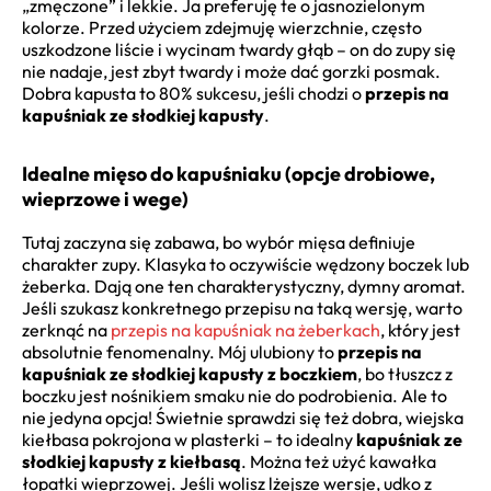
„zmęczone” i lekkie. Ja preferuję te o jasnozielonym
kolorze. Przed użyciem zdejmuję wierzchnie, często
uszkodzone liście i wycinam twardy głąb – on do zupy się
nie nadaje, jest zbyt twardy i może dać gorzki posmak.
Dobra kapusta to 80% sukcesu, jeśli chodzi o
przepis na
kapuśniak ze słodkiej kapusty
.
Idealne mięso do kapuśniaku (opcje drobiowe,
wieprzowe i wege)
Tutaj zaczyna się zabawa, bo wybór mięsa definiuje
charakter zupy. Klasyka to oczywiście wędzony boczek lub
żeberka. Dają one ten charakterystyczny, dymny aromat.
Jeśli szukasz konkretnego przepisu na taką wersję, warto
zerknąć na
przepis na kapuśniak na żeberkach
, który jest
absolutnie fenomenalny. Mój ulubiony to
przepis na
kapuśniak ze słodkiej kapusty z boczkiem
, bo tłuszcz z
boczku jest nośnikiem smaku nie do podrobienia. Ale to
nie jedyna opcja! Świetnie sprawdzi się też dobra, wiejska
kiełbasa pokrojona w plasterki – to idealny
kapuśniak ze
słodkiej kapusty z kiełbasą
. Można też użyć kawałka
łopatki wieprzowej. Jeśli wolisz lżejsze wersje, udko z