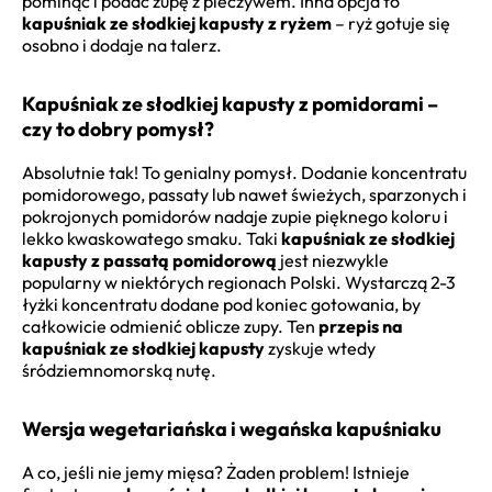
pominąć i podać zupę z pieczywem. Inna opcja to
kapuśniak ze słodkiej kapusty z ryżem
– ryż gotuje się
osobno i dodaje na talerz.
Kapuśniak ze słodkiej kapusty z pomidorami –
czy to dobry pomysł?
Absolutnie tak! To genialny pomysł. Dodanie koncentratu
pomidorowego, passaty lub nawet świeżych, sparzonych i
pokrojonych pomidorów nadaje zupie pięknego koloru i
lekko kwaskowatego smaku. Taki
kapuśniak ze słodkiej
kapusty z passatą pomidorową
jest niezwykle
popularny w niektórych regionach Polski. Wystarczą 2-3
łyżki koncentratu dodane pod koniec gotowania, by
całkowicie odmienić oblicze zupy. Ten
przepis na
kapuśniak ze słodkiej kapusty
zyskuje wtedy
śródziemnomorską nutę.
Wersja wegetariańska i wegańska kapuśniaku
A co, jeśli nie jemy mięsa? Żaden problem! Istnieje