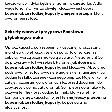
kurczaka lub indyka będzie strzałem w dziesiątkę. A dla
wegetarian? O tym za chwilę. Kluczowy jest dobry
kapuśniak ze słodkiej kapusty z mięsem przepis
, który
gwarantuje sytość.
Sekrety warzyw i przypraw: Podstawa
głębokiego smaku
Oprócz kapusty, potrzebujemy klasycznej włoszczyzny:
marchewki, pietruszki, selera i pora. To one, razem z
cebulą, tworzą bazę smakową wywaru. Nie żałuj ich! Co
do przypraw – tu tkwi sekret. Pytanie,
jak doprawić
kapuśniak ze słodkiej kapusty
, jest kluczowe. Absolutna
podstawa to liść laurowy, ziele angielskie i majeranek. Ja
dodaję też kilka ziarenek czarnego pieprzu. Majeranku nie
żałuję, rozcieram go w dłoniach tuż przed dodaniem do
zupy, żeby uwolnić cały aromat. Sól i pieprz do smaku – to
oczywiste. Niektórzy dodają kminek, który świetnie
komponuje się z kapustą. To jest ten
najlepszy przepis na
kapuśniak ze słodkiej kapusty
, bo pozwala na
elastyczność.