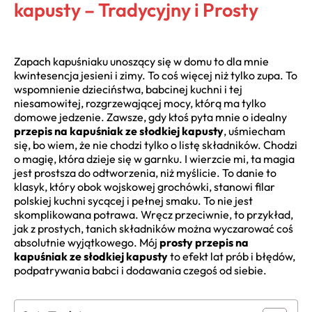
kapusty – Tradycyjny i Prosty
Zapach kapuśniaku unoszący się w domu to dla mnie
kwintesencja jesieni i zimy. To coś więcej niż tylko zupa. To
wspomnienie dzieciństwa, babcinej kuchni i tej
niesamowitej, rozgrzewającej mocy, którą ma tylko
domowe jedzenie. Zawsze, gdy ktoś pyta mnie o idealny
przepis na kapuśniak ze słodkiej kapusty
, uśmiecham
się, bo wiem, że nie chodzi tylko o listę składników. Chodzi
o magię, która dzieje się w garnku. I wierzcie mi, ta magia
jest prostsza do odtworzenia, niż myślicie. To danie to
klasyk, który obok wojskowej grochówki, stanowi filar
polskiej kuchni sycącej i pełnej smaku. To nie jest
skomplikowana potrawa. Wręcz przeciwnie, to przykład,
jak z prostych, tanich składników można wyczarować coś
absolutnie wyjątkowego. Mój
prosty przepis na
kapuśniak ze słodkiej kapusty
to efekt lat prób i błędów,
podpatrywania babci i dodawania czegoś od siebie.