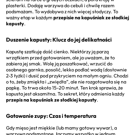
plasterki. Dodaję warzywa do cebuli i chwilę razem
podsmażam. To wydobywa z nich więcej słodyczy. To
ważny etap w każdym
przepisie na kapuśniak ze słodkiej
kapusty
.
Duszenie kapusty: Klucz do jej delikatności
Kapustę szatkuję dość cienko. Niektórzy ją parzą
wrzątkiem przed gotowaniem, ale ja uważam, że to
zabiera jej smak. Wolę ją poszatkować, wrzucić do
osobnego garnka, posolić, lekko podlać wodą (dosłownie
2-3 łyżki) i dusić pod przykryciem na małym ogniu. Chodzi
o to, żeby zmiękła i „zwiędła”, ale nie rozgotowała się na
papkę. To trwa około 15-20 minut. Ten krok sprawia, że
kapusta jest aksamitna. To sekret, który odmienia każdy
przepis na kapuśniak ze słodkiej kapusty
.
Gotowanie zupy: Czas i temperatura
Gdy mięso jest miękkie (lub mamy gotowy wywar), a
warzywa podsmażone, łączymy wszystko w jednym