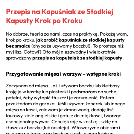
Przepis na Kapuśniak ze Słodkiej
Kapusty Krok po Kroku
No dobrze, teoria za nami, czas na praktykę. Pokażę wam,
krok po kroku,
jak zrobić kapuśniak ze słodkiej kapusty
bez smalcu
(chyba że używamy boczku!). To prostsze niż
myślisz. Gotowi? Oto mój niezawodny i wielokrotnie
sprawdzony
przepis na kapuśniak ze słodkiej kapusty
.
Przygotowanie mięsa i warzyw – wstępne kroki
Zaczynam od mięsa. Jeśli używam boczku lub kiełbasy,
kroję je w kostkę lub plasterki i podsmażam na suchej
patelni, żeby wytopić tłuszcz i je zarumienić. Potem
przekładam do garnka. Jeśli używam żeberek lub innego
mięsa na kości, zalewam je zimną wodą, dodaję liść
laurowy, ziele angielskie i gotuję do miękkości, tworząc
esencjonalny wywar. Cebulę kroję w kostkę i szklę na
tłuszczu z boczku (lub na oleju). Włoszczyznę obieram i
ścieram na tarce o grubych oczkach, a pora kroję w