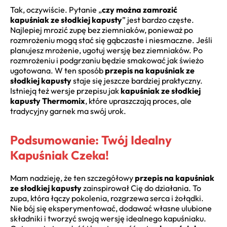
Tak, oczywiście. Pytanie „
czy można zamrozić
kapuśniak ze słodkiej kapusty
” jest bardzo częste.
Najlepiej mrozić zupę bez ziemniaków, ponieważ po
rozmrożeniu mogą stać się gąbczaste i niesmaczne. Jeśli
planujesz mrożenie, ugotuj wersję bez ziemniaków. Po
rozmrożeniu i podgrzaniu będzie smakować jak świeżo
ugotowana. W ten sposób
przepis na kapuśniak ze
słodkiej kapusty
staje się jeszcze bardziej praktyczny.
Istnieją też wersje przepisu jak
kapuśniak ze słodkiej
kapusty Thermomix
, które upraszczają proces, ale
tradycyjny garnek ma swój urok.
Podsumowanie: Twój Idealny
Kapuśniak Czeka!
Mam nadzieję, że ten szczegółowy
przepis na kapuśniak
ze słodkiej kapusty
zainspirował Cię do działania. To
zupa, która łączy pokolenia, rozgrzewa serca i żołądki.
Nie bój się eksperymentować, dodawać własne ulubione
składniki i tworzyć swoją wersję idealnego kapuśniaku.