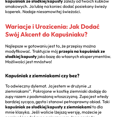
kapuśniak ze słodkiej kapusty
zależy od twoich kubków
smakowych. Ja lubię na koniec dodać posiekany świeży
koperek. Nadaje niesamowitej świeżości.
Wariacje i Urozicenia: Jak Dodać
Swój Akcent do Kapuśniaku?
Najlepsze w gotowaniu jest to, że przepisy można
modyfikować. Traktujcie mój
przepis na kapuśniak ze
słodkiej kapusty
jako bazę do własnych eksperymentów.
Możliwości jest mnóstwo!
Kapuśniak z ziemniakami czy bez?
To odwieczny dylemat. Ja jestem w drużynie „z
ziemniakami”. Pokrojone w kostkę ziemniaki dodaję do
zupy razem z podsmażoną włoszczyzną. Zupa jest wtedy
bardziej sycąca, gęsta i stanowi pełnoprawny obiad. Taki
kapuśniak ze słodkiej kapusty z ziemniakami
to dla
mnie klasyka. Jeśli wolicie lżejszą wersję, możecie je