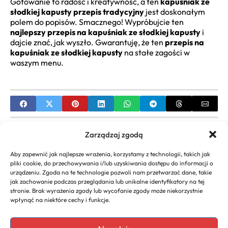
Gotowanie to radość i kreatywność, a ten
kapuśniak ze
słodkiej kapusty przepis tradycyjny
jest doskonałym
polem do popisów. Smacznego! Wypróbujcie ten
najlepszy przepis na kapuśniak ze słodkiej kapusty
i
dajcie znać, jak wyszło. Gwarantuję, że ten
przepis na
kapuśniak ze słodkiej kapusty
na stałe zagości w
waszym menu.
PREVIOUS
Zarządzaj zgodą
Przepisy na ciasta z kajmakiem – Proste i
Aby zapewnić jak najlepsze wrażenia, korzystamy z technologii, takich jak
Sprawdzone Wypieki
pliki cookie, do przechowywania i/lub uzyskiwania dostępu do informacji o
urządzeniu. Zgoda na te technologie pozwoli nam przetwarzać dane, takie
NEXT
jak zachowanie podczas przeglądania lub unikalne identyfikatory na tej
stronie. Brak wyrażenia zgody lub wycofanie zgody może niekorzystnie
Przepis na Ciasto do Pizzy Thermomix: Sekrety
wpłynąć na niektóre cechy i funkcje.
Idealnego Wypieku