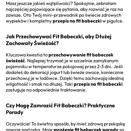
Masz jeszcze jakieś wątpliwości? Spokojnie, zebrałam
najczęściej pojawiające się pytania, aby rozwiać je raz na
zawsze. Oto Twój mini-przewodnik po świecie zdrowych
wypieków i kompletny
przepis na fit babeczki
w pigułce.
Jak Przechowywać Fit Babeczki, aby Dłużej
Zachowały Świeżość?
Kluczowa kwestia to
przechowywanie fit babeczek
świeżość
. Najlepiej trzymać je w szczelnie zamykanym
pojemniku w temperaturze pokojowej przez 2-3 dni. Jeśli
dodałeś do dekoracji jogurt lub świeże owoce, koniecznie
przechowuj je w lodówce. Dzięki temu zachowają idealną
wilgotność i smak na dłużej. Taki
przepis na fit babeczki
zasługuje na odpowiednie traktowanie.
Czy Mogę Zamrozić Fit Babeczki? Praktyczne
Porady
Oczywiście! To świetny sposób, by mieć zdrową przekąskę
zawsze pod ręką. Moje
mrożenie fit babeczek porady
są