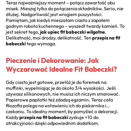
Teraz najważniejszy moment – połącz zawartość obu
misek. Mieszaj tylko do połączenia składników. Serio, nie
dłużej. Nadgorliwość jest wrogiem puszystości.
Pamiętam, jak kiedyś mieszałam ciasto z zapałem
godnym robota kuchennego – wyszedł twardy kamień. To
jest sekret tego,
jak upiec fit babeczki wilgotne
.
Delikatność, moi drodzy, delikatność. Ten
przepis na fit
babeczki
tego wymaga.
Pieczenie i Dekorowanie: Jak
Wyczarować Idealne Fit Babeczki?
Gdy ciasto jest gotowe, przełóż je do foremek na
muffinki, wypełniając je do około 3/4 wysokości. Jeśli
używasz silikonowych, nie musisz ich niczym smarować.
Papierowe papilotki też zdadzą egzamin. Teraz cała
filozofia polega na wstawieniu ich do piekarnika i…
czekaniu. To idealny moment, by pomyśleć o dekoracji.
Każdy
przepis na fit babeczki
zyskuje +10 do
atrakcyjności dzięki odpowiednim dodatkom.