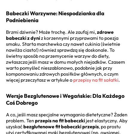
Babeczki Warzywne: Niespodzianka dla
Podniebienia
Brzmi dziwnie? Może trochę. Ale zaufaj mi,
zdrowe
babeczki z dyni
z korzennymi przyprawami to poezja
smaku. Starta marchewka czy nawet cukinia (świetnie
nawilża ciasto!) również sprawdzą się doskonale. To
świetny sposób na przemycenie warzyw do diety,
zwłaszcza jeśli masz w domu małych niejadków. Czasem
warto pomyśleć nieszablonowo, podobnie jak przy
komponowaniu zdrowych posiłków głównych, o czym
więcej przeczytasz w artykule o
przepisy na fit sałatki
.
Wersje Bezglutenowe i Wegańskie: Dla Każdego
Coś Dobrego
A co, jeśli masz specjalne wymagania dietetyczne? Żaden
problem. Ten
przepis na fit babeczki
jest elastyczny. Aby
uzyskać
bezglutenowe fit babeczki przepis
, po prostu
użyj certyfikowanej mąki bezglutenowej (np. owsianej,