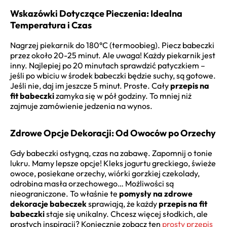
Wskazówki Dotyczące Pieczenia: Idealna
Temperatura i Czas
Nagrzej piekarnik do 180°C (termoobieg). Piecz babeczki
przez około 20-25 minut. Ale uwaga! Każdy piekarnik jest
inny. Najlepiej po 20 minutach sprawdzić patyczkiem –
jeśli po wbiciu w środek babeczki będzie suchy, są gotowe.
Jeśli nie, daj im jeszcze 5 minut. Proste. Cały
przepis na
fit babeczki
zamyka się w pół godziny. To mniej niż
zajmuje zamówienie jedzenia na wynos.
Zdrowe Opcje Dekoracji: Od Owoców po Orzechy
Gdy babeczki ostygną, czas na zabawę. Zapomnij o tonie
lukru. Mamy lepsze opcje! Kleks jogurtu greckiego, świeże
owoce, posiekane orzechy, wiórki gorzkiej czekolady,
odrobina masła orzechowego… Możliwości są
nieograniczone. To właśnie te
pomysły na zdrowe
dekoracje babeczek
sprawiają, że każdy
przepis na fit
babeczki
staje się unikalny. Chcesz więcej słodkich, ale
prostych inspiracji? Koniecznie zobacz ten
prosty przepis