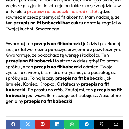
większe przyjęcie. Inspiracje na takie okazje znajdziesz w
artykule o
przepisy na babeczki na słodki stół
, gdzie
również możesz przemycić fit akcenty. Mam nadzieję, że
ten
przepis na fit babeczki bez cukru
na stałe zagości w
Twojej kuchni. Smacznego!
Wypróbuj ten
przepis na fit babeczki
już dziś i przekonaj
się, jak łatwo można połączyć przyjemne z pożytecznym.
Gwarantuję, że pokochasz tę wersję słodkości. Ten
przepis na fit babeczki
to strzał w dziesiątkę! Po prostu
spróbuj, a ten
przepis na fit babeczki
odmieni Twoje
życie. Tak, wiem, brzmi dramatycznie, ale poczekaj, aż
spróbujesz. To najlepszy
przepis na fit babeczki
, jaki
istnieje. Koniec. Kropka. Ostateczny
przepis na fit
babeczki
. Po prostu go zrób. Zaufaj mi, ten
przepis na fit
babeczki
jest wszystkim, czego potrzebujesz. Absolutnie
genialny
przepis na fit babeczki
!