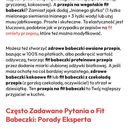
gryczanej, kokosowej). A
przepis na wegańskie fit
babeczki
? Zamiast jajek dodaj „lnianego glutka” (1 łyżka
mielonego siemienia lnianego + 3 łyżki wody) lub użyj
musu jabłkowego. Proste i skuteczne. Ta elastyczność jest
kluczowa, podobnie jak w przypadku przepisów na
fit
omlety przepisy
, które też można modyfikować.
Możesz też stworzyć
zdrowe babeczki owsiane przepis
,
bazując w 100% na płatkach, albo podkręcić wartość
odżywczą, tworząc
fit babeczki proteinowe przepis
przez dodanie miarki ulubionej odżywki białkowej. A jeśli
masz ochotę na coś bardziej wyrazistego,
zdrowe
babeczki kakaowe fit
lub
fit babeczki z czekoladą
przepis
(z gorzką czekoladą, oczywiście!) to strzał w
dziesiątkę. Ten
przepis na fit babeczki
to Twój najlepszy
przyjaciel w kuchni.
Często Zadawane Pytania o Fit
Babeczki: Porady Eksperta