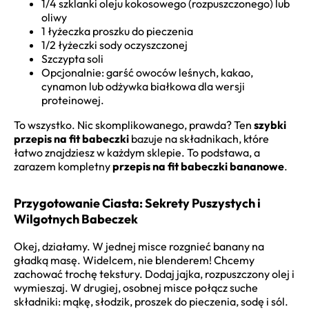
1/4 szklanki oleju kokosowego (rozpuszczonego) lub
oliwy
1 łyżeczka proszku do pieczenia
1/2 łyżeczki sody oczyszczonej
Szczypta soli
Opcjonalnie: garść owoców leśnych, kakao,
cynamon lub odżywka białkowa dla wersji
proteinowej.
To wszystko. Nic skomplikowanego, prawda? Ten
szybki
przepis na fit babeczki
bazuje na składnikach, które
łatwo znajdziesz w każdym sklepie. To podstawa, a
zarazem kompletny
przepis na fit babeczki bananowe
.
Przygotowanie Ciasta: Sekrety Puszystych i
Wilgotnych Babeczek
Okej, działamy. W jednej misce rozgnieć banany na
gładką masę. Widelcem, nie blenderem! Chcemy
zachować trochę tekstury. Dodaj jajka, rozpuszczony olej i
wymieszaj. W drugiej, osobnej misce połącz suche
składniki: mąkę, słodzik, proszek do pieczenia, sodę i sól.