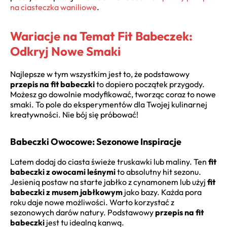
na ciasteczka waniliowe
.
Wariacje na Temat Fit Babeczek:
Odkryj Nowe Smaki
Najlepsze w tym wszystkim jest to, że podstawowy
przepis na fit babeczki
to dopiero początek przygody.
Możesz go dowolnie modyfikować, tworząc coraz to nowe
smaki. To pole do eksperymentów dla Twojej kulinarnej
kreatywności. Nie bój się próbować!
Babeczki Owocowe: Sezonowe Inspiracje
Latem dodaj do ciasta świeże truskawki lub maliny. Ten
fit
babeczki z owocami leśnymi
to absolutny hit sezonu.
Jesienią postaw na starte jabłko z cynamonem lub użyj
fit
babeczki z musem jabłkowym
jako bazy. Każda pora
roku daje nowe możliwości. Warto korzystać z
sezonowych darów natury. Podstawowy
przepis na fit
babeczki
jest tu idealną kanwą.