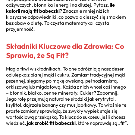
odżywczych, błonnika i energii na dłużej. Pytasz,
ile
kalorii mają fit babeczki
? Znacznie mniej niż ich
klasyczne odpowiedniki, co pozwala cieszyć się smakiem
bez obaw o dietę. To czysta matematyka i czysta
przyjemność.
Składniki Kluczowe dla Zdrowia: Co
Sprawia, że Są Fit?
Magia tkwi w składnikach. To one odróżniają nasz deser
od ulepka z białej mąki i cukru. Zamiast tradycyjnej mąki
pszennej, sięgamy po mąkę owsianą, pełnoziarnistą,
orkiszową lub migdałową. Każda z nich wnosi coś innego
– błonnik, białko, cenne minerały. Cukier? Zapomnij.
Jego rolę przejmują naturalne słodziki jak erytrytol,
ksylitol, dojrzałe banany czy mus jabłkowy. To właśnie te
proste zamiany sprawiają, że zwykły wypiek staje się
wartościową przekąską. To klucz do sukcesu, jeśli chcesz
wiedzieć,
jak zrobić fit babeczki
, które naprawdę są „fit”.