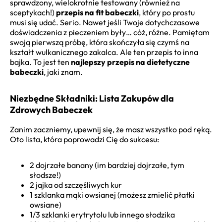
sprawdzony, wielokrotnie testowany (również na
sceptykach!)
przepis na fit babeczki
, który po prostu
musi się udać. Serio. Nawet jeśli Twoje dotychczasowe
doświadczenia z pieczeniem były… cóż, różne. Pamiętam
swoją pierwszą próbę, która skończyła się czymś na
kształt wulkanicznego zakalca. Ale ten przepis to inna
bajka. To jest ten
najlepszy przepis na dietetyczne
babeczki
, jaki znam.
Niezbędne Składniki: Lista Zakupów dla
Zdrowych Babeczek
Zanim zaczniemy, upewnij się, że masz wszystko pod ręką.
Oto lista, która poprowadzi Cię do sukcesu:
2 dojrzałe banany (im bardziej dojrzałe, tym
słodsze!)
2 jajka od szczęśliwych kur
1 szklanka mąki owsianej (możesz zmielić płatki
owsiane)
1/3 szklanki erytrytolu lub innego słodzika