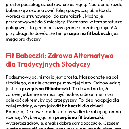
proste: poczekaj, aż całkowicie ostygną. Następnie każdą
babeczkę z osobna owiń folią spożywczą lub włóż do
woreczka strunowego i do zamrażarki. Można je
przechowywać do 3 miesięcy. Rozmrażaj w temperaturze
pokojowej. To genialne rozwiązanie dla zabieganych! A
przy okazji, to dowód, że ten
przepis na fit babeczki
jest
mega praktyczny.
Fit Babeczki: Zdrowa Alternatywa
dla Tradycyjnych Słodyczy
Podsumowując, historia jest prosta. Masz ochotę na coś
słodkiego, ale nie chcesz psuć swojej diety. Odpowiedzią
jest ten
przepis na fit babeczki
. To dowód na to, że
zdrowe jedzenie nie musi być nudne, a deser nie musi
ociekać cukrem, by być przepyszny. To idealna opcja dla
całej rodziny, w tym jako
fit babeczki dla dzieci
.
Pamiętaj, że nawet małe zmiany w diecie robią ogromną
różnicę. Wybierając ten
przepis na fit babeczki
,
wybierasz zdrowie, smak i dobre samopoczucie. Czasem
warto postawić na zdrowszą wersję, nawet gdy planujesz