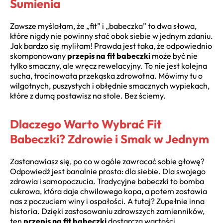
Sumienia
Zawsze myślałam, że „fit” i „babeczka” to dwa słowa,
które nigdy nie powinny stać obok siebie w jednym zdaniu.
Jak bardzo się myliłam! Prawda jest taka, że odpowiednio
skomponowany
przepis na fit babeczki
może być nie
tylko smaczny, ale wręcz rewelacyjny. To nie jest kolejna
sucha, trocinowata przekąska zdrowotna. Mówimy tu o
wilgotnych, puszystych i obłędnie smacznych wypiekach,
które z dumą postawisz na stole. Bez ściemy.
Dlaczego Warto Wybrać Fit
Babeczki? Zdrowie i Smak w Jednym
Zastanawiasz się, po co w ogóle zawracać sobie głowę?
Odpowiedź jest banalnie prosta: dla siebie. Dla swojego
zdrowia i samopoczucia. Tradycyjne babeczki to bomba
cukrowa, która daje chwilowego kopa, a potem zostawia
nas z poczuciem winy i ospałości. A tutaj? Zupełnie inna
historia. Dzięki zastosowaniu zdrowszych zamienników,
ten
przepis na fit babeczki
dostarcza wartości