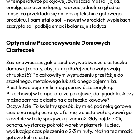
w temperaturze pokojowej, zwłaszcza masło i jajka,
emulgują znacznie lepiej, tworząc jednolitą i gładką
masę, co przekłada się na lepszą teksturę gotowego
produktu. I pamiętaj o soli – nawet w słodkich wypiekach
szczypta soli podbija smak i balansuje słodycz.
Optymalne Przechowywanie Domowych
Ciasteczek
Zastanawiasz się, jak przechowywać świeże ciasteczka
domowej roboty, aby jak najdłużej zachowały swoją
chrupkość? Po całkowitym wystudzeniu przełóż je do
szczelnego, metalowego lub szklanego pojemnika.
Plastikowe pojemniki mogą sprawić, że zmiękną.
Przechowuj w temperaturze pokojowej do tygodnia. A czy
można zamrozić ciasto na ciasteczka kawowe?
Oczywiście! To świetny sposób, by mieć pod ręką gotowe
ciasto na nagłą ochotę. Uformuj z ciasta wałek, zawiń go
szczelnie w folię spożywczą i zamroź. Gdy najdzie Cię
ochota, wystarczy pokroić wałek w plasterki i upiec,
wydłużając czas pieczenia o 2-3 minuty. Można też mrozić
gotowe kulki ciasta.