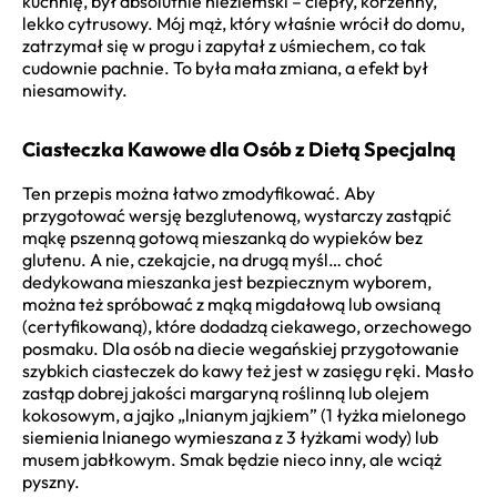
kuchnię, był absolutnie nieziemski – ciepły, korzenny,
lekko cytrusowy. Mój mąż, który właśnie wrócił do domu,
zatrzymał się w progu i zapytał z uśmiechem, co tak
cudownie pachnie. To była mała zmiana, a efekt był
niesamowity.
Ciasteczka Kawowe dla Osób z Dietą Specjalną
Ten przepis można łatwo zmodyfikować. Aby
przygotować wersję bezglutenową, wystarczy zastąpić
mąkę pszenną gotową mieszanką do wypieków bez
glutenu. A nie, czekajcie, na drugą myśl… choć
dedykowana mieszanka jest bezpiecznym wyborem,
można też spróbować z mąką migdałową lub owsianą
(certyfikowaną), które dodadzą ciekawego, orzechowego
posmaku. Dla osób na diecie wegańskiej przygotowanie
szybkich ciasteczek do kawy też jest w zasięgu ręki. Masło
zastąp dobrej jakości margaryną roślinną lub olejem
kokosowym, a jajko „lnianym jajkiem” (1 łyżka mielonego
siemienia lnianego wymieszana z 3 łyżkami wody) lub
musem jabłkowym. Smak będzie nieco inny, ale wciąż
pyszny.