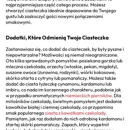
najprzyjemniejsza część całego procesu. Możesz
stworzyć ciasteczka idealnie dopasowane do Twojego
gustu lub zaskoczyć gości nowymi połączeniami
smakowymi.
Dodatki, Które Odmienią Twoje Ciasteczka
Zastanawiasz się, co dodać do ciasteczek, by były pyszne i
niepowtarzalne? Możliwości są niemal nieograniczone.
Oto kilka sprawdzonych pomysłów: posiekana gorzka lub
mleczna czekolada, orzechy (włoskie, pekan, migdały),
suszone owoce (żurawina, rodzynki), wiórki kokosowe,
skórka otarta z cytryny lub pomarańczy. Możesz także
dodać do ciasta łyżeczkę cynamonu, kardamonu lub
imbiru, co nada im korzennego charakteru, podobnie jak
w przypadku aromatycznych
niemieckich pierników
. Dla
miłośników czekolady, świetnym pomysłem jest dodanie
kawałków białej i ciemnej czekolady, co przypomina
smak popularnego
ciasta z kawałkami czekolady
.
Pamiętam, jak raz dodałam do nich odrobinę kardamonu i
startej skórki pomarańczy. Zapach, który wypełnił