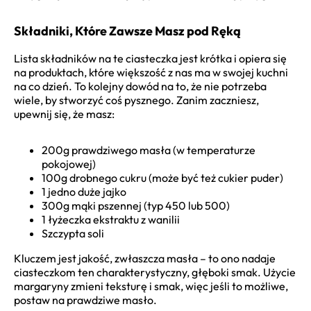
Składniki, Które Zawsze Masz pod Ręką
Lista składników na te ciasteczka jest krótka i opiera się
na produktach, które większość z nas ma w swojej kuchni
na co dzień. To kolejny dowód na to, że nie potrzeba
wiele, by stworzyć coś pysznego. Zanim zaczniesz,
upewnij się, że masz:
200g prawdziwego masła (w temperaturze
pokojowej)
100g drobnego cukru (może być też cukier puder)
1 jedno duże jajko
300g mąki pszennej (typ 450 lub 500)
1 łyżeczka ekstraktu z wanilii
Szczypta soli
Kluczem jest jakość, zwłaszcza masła – to ono nadaje
ciasteczkom ten charakterystyczny, głęboki smak. Użycie
margaryny zmieni teksturę i smak, więc jeśli to możliwe,
postaw na prawdziwe masło.