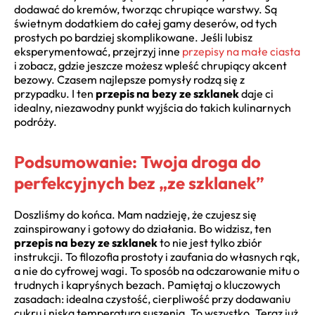
dodawać do kremów, tworząc chrupiące warstwy. Są
świetnym dodatkiem do całej gamy deserów, od tych
prostych po bardziej skomplikowane. Jeśli lubisz
eksperymentować, przejrzyj inne
przepisy na małe ciasta
i zobacz, gdzie jeszcze możesz wpleść chrupiący akcent
bezowy. Czasem najlepsze pomysły rodzą się z
przypadku. I ten
przepis na bezy ze szklanek
daje ci
idealny, niezawodny punkt wyjścia do takich kulinarnych
podróży.
Podsumowanie: Twoja droga do
perfekcyjnych bez „ze szklanek”
Doszliśmy do końca. Mam nadzieję, że czujesz się
zainspirowany i gotowy do działania. Bo widzisz, ten
przepis na bezy ze szklanek
to nie jest tylko zbiór
instrukcji. To filozofia prostoty i zaufania do własnych rąk,
a nie do cyfrowej wagi. To sposób na odczarowanie mitu o
trudnych i kapryśnych bezach. Pamiętaj o kluczowych
zasadach: idealna czystość, cierpliwość przy dodawaniu
cukru i niska temperatura suszenia. To wszystko. Teraz już