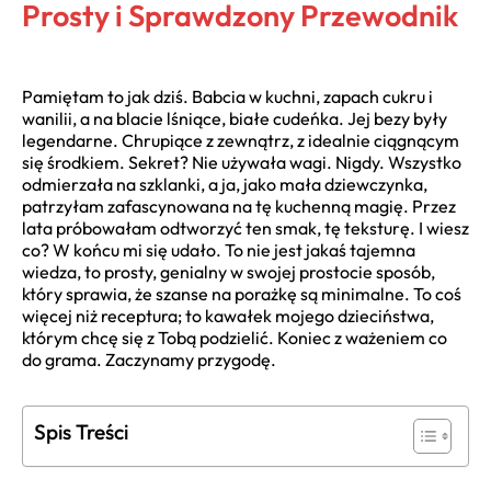
Prosty i Sprawdzony Przewodnik
Pamiętam to jak dziś. Babcia w kuchni, zapach cukru i
wanilii, a na blacie lśniące, białe cudeńka. Jej bezy były
legendarne. Chrupiące z zewnątrz, z idealnie ciągnącym
się środkiem. Sekret? Nie używała wagi. Nigdy. Wszystko
odmierzała na szklanki, a ja, jako mała dziewczynka,
patrzyłam zafascynowana na tę kuchenną magię. Przez
lata próbowałam odtworzyć ten smak, tę teksturę. I wiesz
co? W końcu mi się udało. To nie jest jakaś tajemna
wiedza, to prosty, genialny w swojej prostocie sposób,
który sprawia, że szanse na porażkę są minimalne. To coś
więcej niż receptura; to kawałek mojego dzieciństwa,
którym chcę się z Tobą podzielić. Koniec z ważeniem co
do grama. Zaczynamy przygodę.
Spis Treści