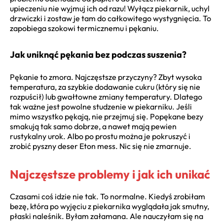
upieczeniu nie wyjmuj ich od razu! Wyłącz piekarnik, uchyl
drzwiczki i zostaw je tam do całkowitego wystygnięcia. To
zapobiega szokowi termicznemu i pękaniu.
Jak uniknąć pękania bez podczas suszenia?
Pękanie to zmora. Najczęstsze przyczyny? Zbyt wysoka
temperatura, za szybkie dodawanie cukru (który się nie
rozpuścił) lub gwałtowne zmiany temperatury. Dlatego
tak ważne jest powolne studzenie w piekarniku. Jeśli
mimo wszystko pękają, nie przejmuj się. Popękane bezy
smakują tak samo dobrze, a nawet mają pewien
rustykalny urok. Albo po prostu można je pokruszyć i
zrobić pyszny deser Eton mess. Nic się nie zmarnuje.
Najczęstsze problemy i jak ich unikać
Czasami coś idzie nie tak. To normalne. Kiedyś zrobiłam
bezę, która po wyjęciu z piekarnika wyglądała jak smutny,
płaski naleśnik. Byłam załamana. Ale nauczyłam się na