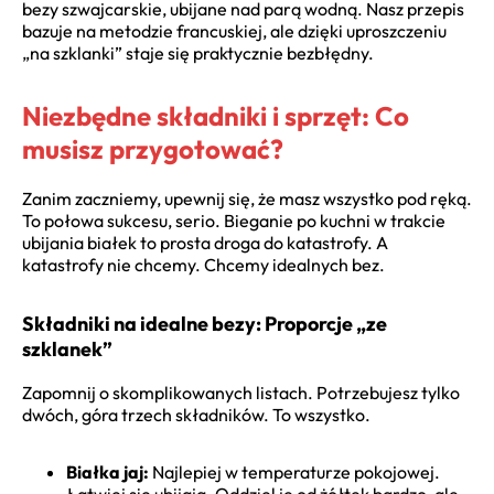
bezy szwajcarskie, ubijane nad parą wodną. Nasz przepis
bazuje na metodzie francuskiej, ale dzięki uproszczeniu
„na szklanki” staje się praktycznie bezbłędny.
Niezbędne składniki i sprzęt: Co
musisz przygotować?
Zanim zaczniemy, upewnij się, że masz wszystko pod ręką.
To połowa sukcesu, serio. Bieganie po kuchni w trakcie
ubijania białek to prosta droga do katastrofy. A
katastrofy nie chcemy. Chcemy idealnych bez.
Składniki na idealne bezy: Proporcje „ze
szklanek”
Zapomnij o skomplikowanych listach. Potrzebujesz tylko
dwóch, góra trzech składników. To wszystko.
Białka jaj:
Najlepiej w temperaturze pokojowej.
Łatwiej się ubijają. Oddziel je od żółtek bardzo, ale