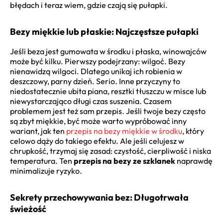
błędach i teraz wiem, gdzie czają się pułapki.
Bezy miękkie lub płaskie: Najczęstsze pułapki
Jeśli beza jest gumowata w środku i płaska, winowajców
może być kilku. Pierwszy podejrzany: wilgoć. Bezy
nienawidzą wilgoci. Dlatego unikaj ich robienia w
deszczowy, parny dzień. Serio. Inne przyczyny to
niedostatecznie ubita piana, resztki tłuszczu w misce lub
niewystarczająco długi czas suszenia. Czasem
problemem jest też sam przepis. Jeśli twoje bezy często
są zbyt miękkie, być może warto wypróbować inny
wariant, jak ten
przepis na bezy miękkie w środku
, który
celowo dąży do takiego efektu. Ale jeśli celujesz w
chrupkość, trzymaj się zasad: czystość, cierpliwość i niska
temperatura. Ten
przepis na bezy ze szklanek
naprawdę
minimalizuje ryzyko.
Sekrety przechowywania bez: Długotrwała
świeżość