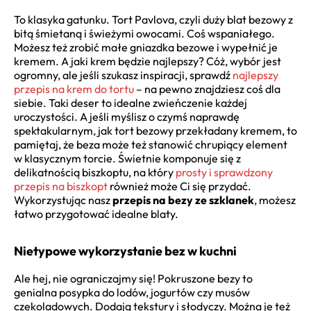
To klasyka gatunku. Tort Pavlova, czyli duży blat bezowy z
bitą śmietaną i świeżymi owocami. Coś wspaniałego.
Możesz też zrobić małe gniazdka bezowe i wypełnić je
kremem. A jaki krem będzie najlepszy? Cóż, wybór jest
ogromny, ale jeśli szukasz inspiracji, sprawdź
najlepszy
przepis na krem do tortu
– na pewno znajdziesz coś dla
siebie. Taki deser to idealne zwieńczenie każdej
uroczystości. A jeśli myślisz o czymś naprawdę
spektakularnym, jak tort bezowy przekładany kremem, to
pamiętaj, że beza może też stanowić chrupiący element
w klasycznym torcie. Świetnie komponuje się z
delikatnością biszkoptu, na który
prosty i sprawdzony
przepis na biszkopt
również może Ci się przydać.
Wykorzystując nasz
przepis na bezy ze szklanek
, możesz
łatwo przygotować idealne blaty.
Nietypowe wykorzystanie bez w kuchni
Ale hej, nie ograniczajmy się! Pokruszone bezy to
genialna posypka do lodów, jogurtów czy musów
czekoladowych. Dodają tekstury i słodyczy. Można je też