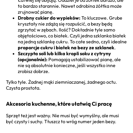
to bardzo starannie. Nawet odrobina żółtka może
zrujnować pianę.
Drobny cukier do wypieków:
To kluczowe. Grube
kryształy nie zdążą się rozpuścić, a bezy będą
zgrzytać w zębach. Ilość? Dokładnie tyle samo
objętościowo, co białek. Czyli jedna szklanka białek
na jedną szklankę cukru. To całe sedno, czyli idealne
proporcje cukru i białek na bezy ze szklanek
.
Szczypta soli lub kilka kropli soku z cytryny
(opcjonalnie):
Pomagają ustabilizować pianę, ale
nie są absolutnie konieczne, jeśli wszystko inne
zrobisz dobrze.
Tylko tyle. Żadnej mąki ziemniaczanej, żadnego octu.
Czysta prostota.
Akcesoria kuchenne, które ułatwią Ci pracę
Sprzęt też jest ważny. Nie musi być wymyślny, ale musi
być czysty i suchy. Tłuszcz to wróg numer jeden bezy.