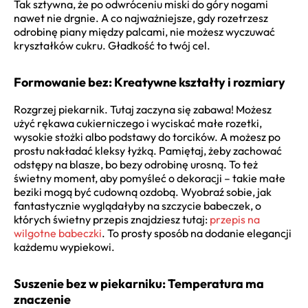
Tak sztywna, że po odwróceniu miski do góry nogami
nawet nie drgnie. A co najważniejsze, gdy rozetrzesz
odrobinę piany między palcami, nie możesz wyczuwać
kryształków cukru. Gładkość to twój cel.
Formowanie bez: Kreatywne kształty i rozmiary
Rozgrzej piekarnik. Tutaj zaczyna się zabawa! Możesz
użyć rękawa cukierniczego i wyciskać małe rozetki,
wysokie stożki albo podstawy do torcików. A możesz po
prostu nakładać kleksy łyżką. Pamiętaj, żeby zachować
odstępy na blasze, bo bezy odrobinę urosną. To też
świetny moment, aby pomyśleć o dekoracji – takie małe
beziki mogą być cudowną ozdobą. Wyobraź sobie, jak
fantastycznie wyglądałyby na szczycie babeczek, o
których świetny przepis znajdziesz tutaj:
przepis na
wilgotne babeczki
. To prosty sposób na dodanie elegancji
każdemu wypiekowi.
Suszenie bez w piekarniku: Temperatura ma
znaczenie