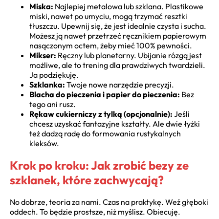
Miska:
Najlepiej metalowa lub szklana. Plastikowe
miski, nawet po umyciu, mogą trzymać resztki
tłuszczu. Upewnij się, że jest idealnie czysta i sucha.
Możesz ją nawet przetrzeć ręcznikiem papierowym
nasączonym octem, żeby mieć 100% pewności.
Mikser:
Ręczny lub planetarny. Ubijanie rózgą jest
możliwe, ale to trening dla prawdziwych twardzieli.
Ja podziękuję.
Szklanka:
Twoje nowe narzędzie precyzji.
Blacha do pieczenia i papier do pieczenia:
Bez
tego ani rusz.
Rękaw cukierniczy z tylką (opcjonalnie):
Jeśli
chcesz uzyskać fantazyjne kształty. Ale dwie łyżki
też dadzą radę do formowania rustykalnych
kleksów.
Krok po kroku: Jak zrobić bezy ze
szklanek, które zachwycają?
No dobrze, teoria za nami. Czas na praktykę. Weź głęboki
oddech. To będzie prostsze, niż myślisz. Obiecuję.