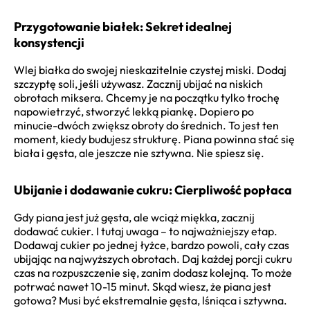
Przygotowanie białek: Sekret idealnej
konsystencji
Wlej białka do swojej nieskazitelnie czystej miski. Dodaj
szczyptę soli, jeśli używasz. Zacznij ubijać na niskich
obrotach miksera. Chcemy je na początku tylko trochę
napowietrzyć, stworzyć lekką piankę. Dopiero po
minucie-dwóch zwiększ obroty do średnich. To jest ten
moment, kiedy budujesz strukturę. Piana powinna stać się
biała i gęsta, ale jeszcze nie sztywna. Nie spiesz się.
Ubijanie i dodawanie cukru: Cierpliwość popłaca
Gdy piana jest już gęsta, ale wciąż miękka, zacznij
dodawać cukier. I tutaj uwaga – to najważniejszy etap.
Dodawaj cukier po jednej łyżce, bardzo powoli, cały czas
ubijając na najwyższych obrotach. Daj każdej porcji cukru
czas na rozpuszczenie się, zanim dodasz kolejną. To może
potrwać nawet 10-15 minut. Skąd wiesz, że piana jest
gotowa? Musi być ekstremalnie gęsta, lśniąca i sztywna.