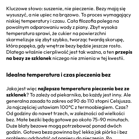
Kluczowe słowo: suszenie, nie pieczenie. Bezy mają się
wysuszyć, a nie upiec na brązowo. To proces wymagający
niskiej temperatury i czasu. Cała filozofia polega na
powolnym odparowaniu wody z piany. Zbyt wysoka
temperatura sprawi, że cukier na powierzchni
skarmelizuje się zbyt szybko, tworząc twardą skorupę,
która popęka, gdy wnętrze bezy będzie jeszcze rosło.
Dlatego właśnie cierpliwość jest tak ważna, a ten
przepis
na bezy ze szklanek
niczego nie zmienia w tej kwestii.
Idealna temperatura i czas pieczenia bez
Jaka jest więc
najlepsza temperatura pieczenia bez ze
szklanek
? To zależy od piekarnika, bo każdy jest inny. Ale
generalna zasada to zakres od 90 do 110 stopni Celsjusza.
Ja najczęściej ustawiam 100°C z termoobiegiem. Czas?
Od godziny do nawet trzech, w zależności od wielkości
bez. Małe beziki będą gotowe po około 75-90 minutach.
Duże blaty bezowe mogą potrzebować ponad dwóch
godzin. Gotowa beza powinna być lekka jak piórko i bez
problemu odchodzić od papieru do pieczenia. Po