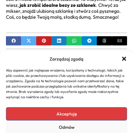
wiesz,
jak zrobić idealne bezy ze szklanek
. Chwyć za
mikser, znajdź ulubioną szklankę i stwórz coś pysznego.
Coś, co będzie Twoją małą, słodką dumą. Smacznego!
PREVIOUS
Zarządzaj zgodą
Przepis na soczystą pierś z indyka z piekarnika –
Aby zapewnić jak najlepsze wrażenia, korzystamy z technologii, takich jak
sekret idealnego obiadu
pliki cookie, do przechowywania i/lub uzyskiwania dostępu do informacji o
urządzeniu. Zgoda na te technologie pozwoli nam przetwarzać dane, takie
NEXT
jak zachowanie podczas przeglądania lub unikalne identyfikatory na tej
stronie. Brak wyrażenia zgody lub wycofanie zgody może niekorzystnie
Najlepsze przepisy na kruche ciasta z owocami –
wpłynąć na niektóre cechy i funkcje.
Poznaj Sekrety
Akceptuję
Odmów
Copyright 2026. All rights