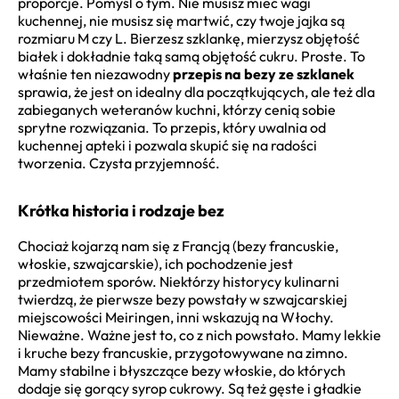
proporcje. Pomyśl o tym. Nie musisz mieć wagi
kuchennej, nie musisz się martwić, czy twoje jajka są
rozmiaru M czy L. Bierzesz szklankę, mierzysz objętość
białek i dokładnie taką samą objętość cukru. Proste. To
właśnie ten niezawodny
przepis na bezy ze szklanek
sprawia, że jest on idealny dla początkujących, ale też dla
zabieganych weteranów kuchni, którzy cenią sobie
sprytne rozwiązania. To przepis, który uwalnia od
kuchennej apteki i pozwala skupić się na radości
tworzenia. Czysta przyjemność.
Krótka historia i rodzaje bez
Chociaż kojarzą nam się z Francją (bezy francuskie,
włoskie, szwajcarskie), ich pochodzenie jest
przedmiotem sporów. Niektórzy historycy kulinarni
twierdzą, że pierwsze bezy powstały w szwajcarskiej
miejscowości Meiringen, inni wskazują na Włochy.
Nieważne. Ważne jest to, co z nich powstało. Mamy lekkie
i kruche bezy francuskie, przygotowywane na zimno.
Mamy stabilne i błyszczące bezy włoskie, do których
dodaje się gorący syrop cukrowy. Są też gęste i gładkie