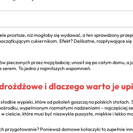
ele prostsze, niż mogłoby się wydawać, a ten sprawdzony przep
oczątkującym cukiernikom. Efekt? Delikatne, rozpływające się w
w pieczonych przez moją babcię; unosił się po całym domu, a j
ce serem. To jedno z najmilszych wspomnień.
drożdżowe i dlaczego warto je up
słodkie wypieki, które od pokoleń goszczą na polskich stołach. S
pośrodku, wypełnionym rozmaitymi nadzieniami – najczęście
w cieście, które musi być niezwykle puszyste, miękkie i lekko m
ich przygotowanie? Ponieważ domowe kołaczyki to zupełnie inna