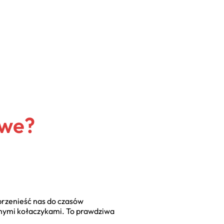
owe?
przenieść nas do czasów
lanymi kołaczykami. To prawdziwa