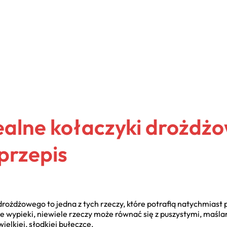
dealne kołaczyki drożdż
przepis
rożdżowego to jedna z tych rzeczy, które potrafią natychmiast 
we wypieki, niewiele rzeczy może równać się z puszystymi, maś
elkiej, słodkiej bułeczce.