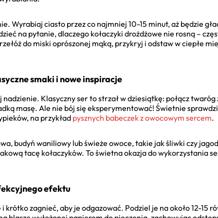
ie. Wyrabiaj ciasto przez co najmniej 10-15 minut, aż będzie gła
zieć na pytanie, dlaczego kołaczyki drożdżowe nie rosną – częst
przełóż do miski oprószonej mąką, przykryj i odstaw w ciepłe mi
syczne smaki i nowe inspiracje
j nadzienie. Klasyczny ser to strzał w dziesiątkę: połącz twaróg
adką masę. Ale nie bój się eksperymentować! Świetnie sprawdzi
ypieków, na przykład
pysznych babeczek z owocowym sercem
.
a, budyń waniliowy lub świeże owoce, takie jak śliwki czy jago
makową tacę kołaczyków. To świetna okazja do wykorzystania s
rfekcyjnego efektu
 i krótko zagnieć, aby je odgazować. Podziel je na około 12-15 r
 na blasze wyłożonej papierem do pieczenia, zachowując odstępy