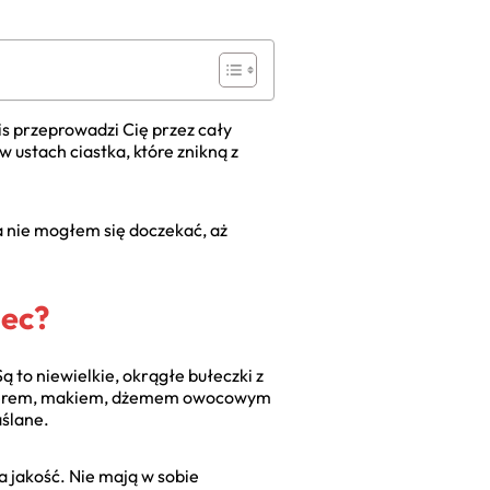
is przeprowadzi Cię przez cały
 ustach ciastka, które znikną z
a nie mogłem się doczekać, aż
iec?
ą to niewielkie, okrągłe bułeczki z
j serem, makiem, dżemem owocowym
aślane.
 jakość. Nie mają w sobie