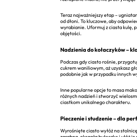
Teraz najważniejszy etap – ugniatan
od dłoni. To kluczowe, aby odpowied
wyrabianie. Uformuj z ciasta kulę, 
objętości.
Nadzienia do kołaczyków – kla
Podczas gdy ciasto rośnie, przygotu
cukrem waniliowym, aż uzyskasz gł
podobnie jak w przypadku innych w
Inne popularne opcje to masa makow
różnych nadzień i stworzyć wielos
ciastkom unikalnego charakteru.
Pieczenie i studzenie – dla pe
Wyrośnięte ciasto wyłóż na stolnicę
zgrabną, okrągłą bułeczkę i ułóż je