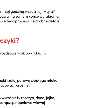
ajmniej godzinę wcześniej. Mąka?
 dodawaj na samym końcu wyrabiania,
amuje tego procesu. Te drobne detale
czyki?
drożdżowe krok po kroku. To
ąki i zalej połową ciepłego mleka.
racować i urośnie.
 wyrośnięty rozczyn, dodaj jajko,
ę połączą, stopniowo wlewaj