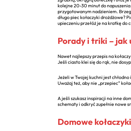
kolejne 20-30 minut do napuszenia.
przygotowanym nadzieniem. Brzegi 
długo piec kołaczyki drożdżowe? P
upieczeniu przełóż je na kratkę d
Porady i triki – ja
Nawet najlepszy przepis na kołacz
Jeśli ciasto klei się do rąk, nie do
Jeżeli w Twojej kuchni jest chłodno
Uważaj też, aby nie „przepiec” koła
A jeśli szukasz inspiracji na inne 
schematy i odkryć zupełnie nowe sm
Domowe kołaczyki –