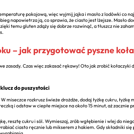
emperaturę pokojową, więc wyjmij jajka i masło z lodówki co n
bieg napowietrza ją, co sprawia, że ciasto jest lżejsze. Masło
 Dzięki temu gluten zdąży się dobrze rozwinąć, a tłuszcz nie zah
s.
oku – jak przygotować pyszne koła
owe zasady. Czas więc zakasać rękawy! Oto jak zrobić kołaczyki 
 klucz do puszystości
 W miseczce rozkrusz świeże drożdże, dodaj łyżkę cukru, łyżkę m
eczką i odstaw w ciepłe miejsce na około 15 minut, aż zacznie p
, resztę cukru i sól. Wymieszaj, zrób wgłębienie i wlej do niego
yrabiać ciasto ręcznie lub mikserem z hakiem. Gdy składniki si
 wyrabiania.