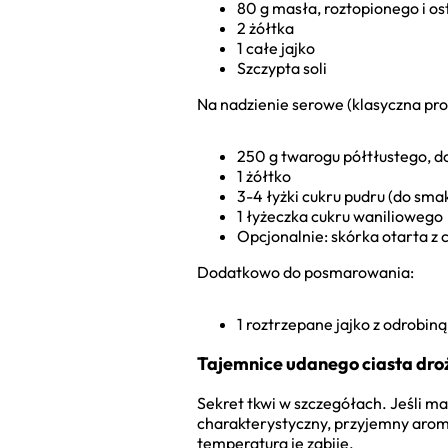
80 g masła, roztopionego i o
2 żółtka
1 całe jajko
Szczypta soli
Na nadzienie serowe (klasyczna pro
250 g twarogu półtłustego, d
1 żółtko
3-4 łyżki cukru pudru (do sma
1 łyżeczka cukru waniliowego
Opcjonalnie: skórka otarta z 
Dodatkowo do posmarowania:
1 roztrzepane jajko z odrobin
Tajemnice udanego ciasta dr
Sekret tkwi w szczegółach. Jeśli m
charakterystyczny, przyjemny aroma
temperatura je zabije.