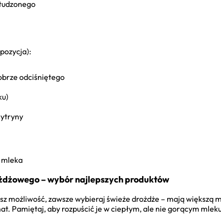
studzonego
pozycja):
obrze odciśniętego
ku)
cytryny
ą mleka
ożdżowego – wybór najlepszych produktów
asz możliwość, zawsze wybieraj świeże drożdże – mają większą 
t. Pamiętaj, aby rozpuścić je w ciepłym, ale nie gorącym mlek