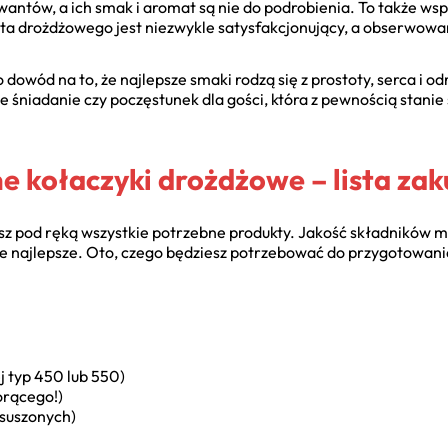
wantów, a ich smak i aromat są nie do podrobienia. To także ws
ta drożdżowego jest niezwykle satysfakcjonujący, a obserwowani
owód na to, że najlepsze smaki rodzą się z prostoty, serca i odr
e śniadanie czy poczęstunek dla gości, która z pewnością stani
ne kołaczyki drożdżowe – lista za
asz pod ręką wszystkie potrzebne produkty. Jakość składników m
 te najlepsze. Oto, czego będziesz potrzebować do przygotowan
j typ 450 lub 550)
orącego!)
 suszonych)