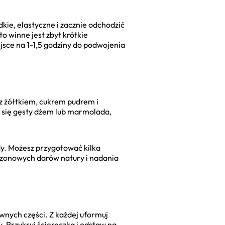
dkie, elastyczne i zacznie odchodzić
o winne jest zbyt krótkie
ejsce na 1-1,5 godziny do podwojenia
 z żółtkiem, cukrem pudrem i
 się gęsty dżem lub marmolada,
dy. Możesz przygotować kilka
ezonowych darów natury i nadania
ównych części. Z każdej uformuj
. Przykryj ściereczką i odstaw na