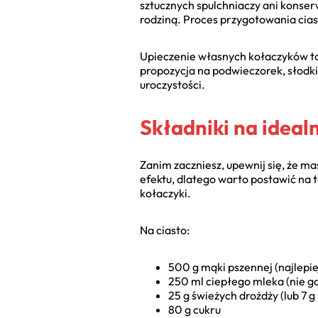
sztucznych spulchniaczy ani konser
rodziną. Proces przygotowania cias
Upieczenie własnych kołaczyków to d
propozycja na podwieczorek, słodki
uroczystości.
Składniki na ideal
Zanim zaczniesz, upewnij się, że m
efektu, dlatego warto postawić na
kołaczyki.
Na ciasto:
500 g mąki pszennej (najlepie
250 ml ciepłego mleka (nie g
25 g świeżych drożdży (lub 7 g
80 g cukru