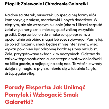
Etap III: Zalewanie i Chłodzenie Galaretki
Na dnie salaterek, miseczek lub specjalnej formy ułóż
kompozycję z mięsa, marchewki i innych dodatków. W
ciepłym, ale nie wrzącym bulionie (około 1 litrze) rozpuść
żelatynę, energicznie mieszając, aż znikną wszystkie
grudki. Dopraw bulion do smaku solą, pieprzem, a
opcjonalnie odrobiną maggi lub sosu sojowego. Pamiętaj,
że po schłodzeniu smak będzie mniej intensywny, więc
wywar powinien być odrobinę bardziej słony niż lubisz.
Zalej przygotowane składniki w naczyniach. Odstaw do
całkowitego wystudzenia, a następnie wstaw do lodówki
na kilka godzin, a najlepiej na całą noc. To właśnie wtedy
dzieje się magia, a płyn zamienia się w idealnie ściętą,
drżącą galaretkę.
Porady Eksperta: Jak Uniknąć
Pomyłek i Wzbogacić Smak
Galaretki?