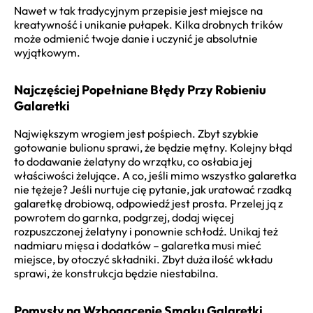
Nawet w tak tradycyjnym przepisie jest miejsce na
kreatywność i unikanie pułapek. Kilka drobnych trików
może odmienić twoje danie i uczynić je absolutnie
wyjątkowym.
Najczęściej Popełniane Błędy Przy Robieniu
Galaretki
Największym wrogiem jest pośpiech. Zbyt szybkie
gotowanie bulionu sprawi, że będzie mętny. Kolejny błąd
to dodawanie żelatyny do wrzątku, co osłabia jej
właściwości żelujące. A co, jeśli mimo wszystko galaretka
nie tężeje? Jeśli nurtuje cię pytanie, jak uratować rzadką
galaretkę drobiową, odpowiedź jest prosta. Przelej ją z
powrotem do garnka, podgrzej, dodaj więcej
rozpuszczonej żelatyny i ponownie schłodź. Unikaj też
nadmiaru mięsa i dodatków – galaretka musi mieć
miejsce, by otoczyć składniki. Zbyt duża ilość wkładu
sprawi, że konstrukcja będzie niestabilna.
Pomysły na Wzbogacenie Smaku Galaretki