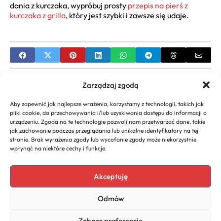
dania z kurczaka, wypróbuj prosty
przepis na pierś z
kurczaka z grilla
, który jest szybki i zawsze się udaje.
PREVIOUS
Zarządzaj zgodą
Soczysta pierś z kurczaka z grilla elektrycznego:
Aby zapewnić jak najlepsze wrażenia, korzystamy z technologii, takich jak
Sprawdzony przepis
pliki cookie, do przechowywania i/lub uzyskiwania dostępu do informacji o
urządzeniu. Zgoda na te technologie pozwoli nam przetwarzać dane, takie
NEXT
jak zachowanie podczas przeglądania lub unikalne identyfikatory na tej
stronie. Brak wyrażenia zgody lub wycofanie zgody może niekorzystnie
Przepis na surówkę z białej kapusty jak z baru |
wpłynąć na niektóre cechy i funkcje.
Porady i wariacje
Akceptuję
Odmów
Copyright 2026. All rights
Polityka
reserved powered by
Prywatności
Zobacz preferencje