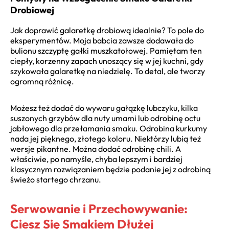
Drobiowej
Jak doprawić galaretkę drobiową idealnie? To pole do
eksperymentów. Moja babcia zawsze dodawała do
bulionu szczyptę gałki muszkatołowej. Pamiętam ten
ciepły, korzenny zapach unoszący się w jej kuchni, gdy
szykowała galaretkę na niedzielę. To detal, ale tworzy
ogromną różnicę.
Możesz też dodać do wywaru gałązkę lubczyku, kilka
suszonych grzybów dla nuty umami lub odrobinę octu
jabłowego dla przełamania smaku. Odrobina kurkumy
nada jej pięknego, złotego koloru. Niektórzy lubią też
wersje pikantne. Można dodać odrobinę chili. A
właściwie, po namyśle, chyba lepszym i bardziej
klasycznym rozwiązaniem będzie podanie jej z odrobiną
świeżo startego chrzanu.
Serwowanie i Przechowywanie:
Ciesz Się Smakiem Dłużej