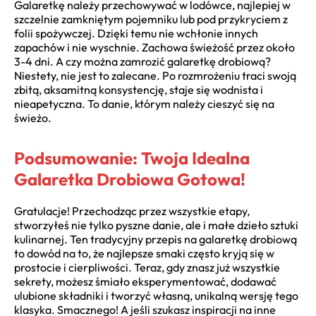
Galaretkę należy przechowywać w lodówce, najlepiej w
szczelnie zamkniętym pojemniku lub pod przykryciem z
folii spożywczej. Dzięki temu nie wchłonie innych
zapachów i nie wyschnie. Zachowa świeżość przez około
3-4 dni. A czy można zamrozić galaretkę drobiową?
Niestety, nie jest to zalecane. Po rozmrożeniu traci swoją
zbitą, aksamitną konsystencję, staje się wodnista i
nieapetyczna. To danie, którym należy cieszyć się na
świeżo.
Podsumowanie: Twoja Idealna
Galaretka Drobiowa Gotowa!
Gratulacje! Przechodząc przez wszystkie etapy,
stworzyłeś nie tylko pyszne danie, ale i małe dzieło sztuki
kulinarnej. Ten tradycyjny przepis na galaretkę drobiową
to dowód na to, że najlepsze smaki często kryją się w
prostocie i cierpliwości. Teraz, gdy znasz już wszystkie
sekrety, możesz śmiało eksperymentować, dodawać
ulubione składniki i tworzyć własną, unikalną wersję tego
klasyka. Smacznego! A jeśli szukasz inspiracji na inne