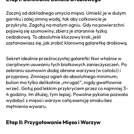
Zacznij od dokładnego umycia mięsa. Umieść je w dużym
garnku i zalej zimną wodą, tak aby całkowicie je
przykryła. Zagotuj na małym ogniu. Gdy na powierzchni
pojawią się szumowiny, zbierz je starannie łyżką
cedzakową. To absolutnie kluczowy krok, jeśli
zastanawiasz się, jak zrobić klarowną galaretkę drobiową.
Sekret idealnie przeźroczystej galaretki tkwi właśnie w
cierpliwym usuwaniu tych białkowych zanieczyszczeń. Po
zebraniu szumowin dodaj obrane warzywa (w całości) i
przyprawy. Zmniejsz ogień do absolutnego minimum;
bulion ma tylko delikatnie „mrugać”, nigdy gwałtownie
wrzeć. Gotuj pod lekkim przykryciem przez co najmniej 3-
4 godziny. Im dłużej, tym lepiej. Powolne pykanie pozwala
wydobyć z mięsa i warzyw całą esencję smaku bez
mętnienia wywaru.
Etap II: Przygotowanie Mięsa i Warzyw