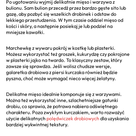
Po ugotowaniu wyjmij delikatnie mięso i warzywa z
bulionu. Sam bulion przecedź przez bardzo gęste sito lub
gazę, aby pozbyć się wszelkich drobinek i odstaw do
lekkiego przestudzenia. W tym czasie oddziel mięso od
kości i skóry, a następnie posiekaj je lub podziel na
mniejsze kawałki.
Marchewkę z wywaru pokrój w kostkę lub plasterki.
Możesz wykorzystać też groszek, kukurydzę czy pokrojone
w plasterki jajko na twardo. To klasyczny zestaw, który
zawsze się sprawdza. Jeśli wolisz chudsze wersje,
galaretka drobiowa z piersi kurczaka również będzie
pyszna, choć może wymagać nieco więcej żelatyny.
Delikatne mięso idealnie komponuje się z warzywami.
Można też wykorzystać inne, szlachetniejsze gatunki
drobiu, co sprawia, że potrawa nabiera odświętnego
charakteru. Poza zwykłym kurczakiem, warto rozważyć
użycie delikatnych
polędwiczek drobiowych
dla uzyskania
bardziej wykwintnej tekstury.