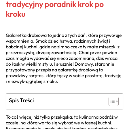
tradycyjny poradnik krok po
kroku
Galaretka drobiowa to jedno z tych dań, które przywołuje
wspomnienia. Smak dzieciństwa, rodzinnych świąt i
babcinej kuchni, gdzie na zimno czekały małe miseczki z
przezroczystą, drżącą zawartością. Choć przez pewien
czas mogła wydawać się nieco zapomniana, dziś wraca
do łask w wielkim stylu. I słusznie! Domowy, starannie
przygotowany przepis na galaretkę drobiową to
prawdziwy rarytas, który łączy w sobie prostotę, tradycję
i niezwykłą głębię smaku.
Spis Treści
To coś więcej niż tylko przekąska; to kulinarna podróż w
czasie, na którą warto się wybrać we własnej kuchni.
Przygotowanie jej wcale nie jest trudne, a satysfakcja z