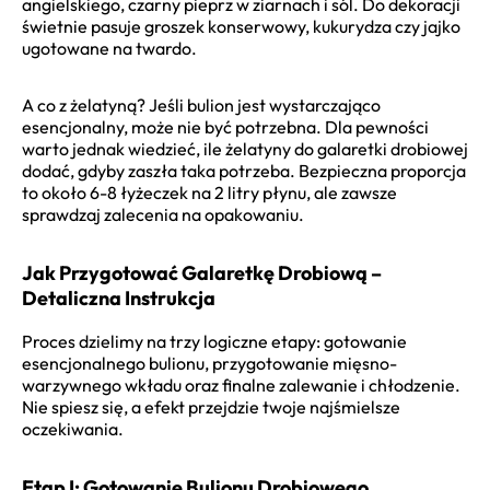
angielskiego, czarny pieprz w ziarnach i sól. Do dekoracji
świetnie pasuje groszek konserwowy, kukurydza czy jajko
ugotowane na twardo.
A co z żelatyną? Jeśli bulion jest wystarczająco
esencjonalny, może nie być potrzebna. Dla pewności
warto jednak wiedzieć, ile żelatyny do galaretki drobiowej
dodać, gdyby zaszła taka potrzeba. Bezpieczna proporcja
to około 6-8 łyżeczek na 2 litry płynu, ale zawsze
sprawdzaj zalecenia na opakowaniu.
Jak Przygotować Galaretkę Drobiową –
Detaliczna Instrukcja
Proces dzielimy na trzy logiczne etapy: gotowanie
esencjonalnego bulionu, przygotowanie mięsno-
warzywnego wkładu oraz finalne zalewanie i chłodzenie.
Nie spiesz się, a efekt przejdzie twoje najśmielsze
oczekiwania.
Etap I: Gotowanie Bulionu Drobiowego