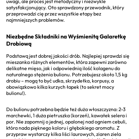
uwagi, ale proces jest metodyczny i niezwykle
satysfakcjonujący. Oto sprawdzony przewodnik, który
przeprowadzi cię przez wszystkie etapy bez
najmniejszych problemów.
Niezbędne Składniki na Wyśmienitą Galaretkę
Drobiową
Podstawą jest dobrej jakości drób. Najlepiej sprawdzi się
mieszanka różnych elementów, która zapewni zarówno
delikatne mięso, jak i odpowiednią ilość kolagenu do
naturalnego stężenia bulionu. Potrzebujesz około 1,5 kg
drobiu – mogą to być udka, skrzydełka, korpusy, a
obowiązkowo kilka kurzych łapek (to sekret mocy
bulionu!).
Do bulionu potrzebna będzie też duża włoszczyzna: 2-3
marchewki, 1 duża pietruszka (korzeń), kawałek selera i
por. Nie zapomnij o jednej, opalonej nad ogniem cebuli,
która nada pięknego koloru i głębokiego aromatu. Z
przypraw wystarczy kilka liści laurowych, ziaren ziela