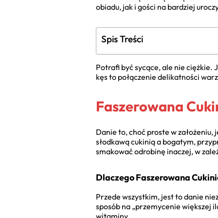
obiadu, jak i gości na bardziej uroc
Spis Treści
Potrafi być sycące, ale nie ciężkie
kęs to połączenie delikatności war
Faszerowana Cukin
Danie to, choć proste w założeniu
słodkawą cukinią a bogatym, przyp
smakować odrobinę inaczej, w zależ
Dlaczego Faszerowana Cukini
Przede wszystkim, jest to danie ni
sposób na „przemycenie większej ilo
witaminy.