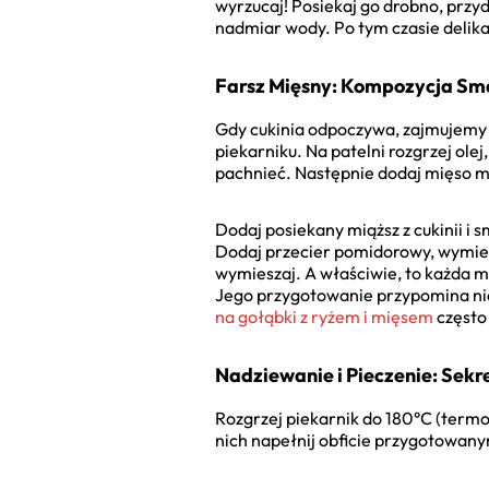
wyrzucaj! Posiekaj go drobno, przyd
nadmiar wody. Po tym czasie delika
Farsz Mięsny: Kompozycja S
Gdy cukinia odpoczywa, zajmujemy si
piekarniku. Na patelni rozgrzej olej
pachnieć. Następnie dodaj mięso mie
Dodaj posiekany miąższ z cukinii i 
Dodaj przecier pomidorowy, wymiesza
wymieszaj. A właściwie, to każda m
Jego przygotowanie przypomina nie
na gołąbki z ryżem i mięsem
często
Nadziewanie i Pieczenie: Sekre
Rozgrzej piekarnik do 180°C (termo
nich napełnij obficie przygotowan