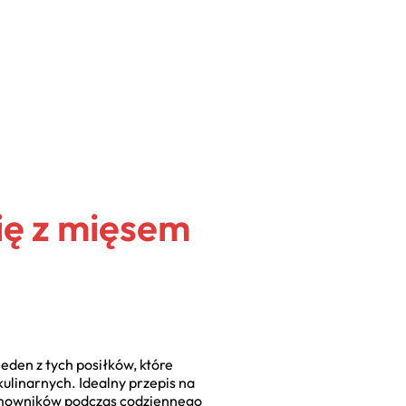
ię z mięsem
eden z tych posiłków, które
linarnych. Idealny przepis na
domowników podczas codziennego