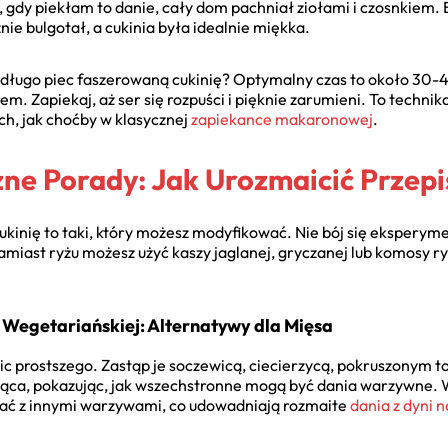
gdy piekłam to danie, cały dom pachniał ziołami i czosnkiem. Ba
nie bulgotał, a cukinia była idealnie miękka.
 długo piec faszerowaną cukinię? Optymalny czas to około 30-
em. Zapiekaj, aż ser się rozpuści i pięknie zarumieni. To techn
ch, jak choćby w klasycznej
zapiekance makaronowej
.
zne Porady: Jak Urozmaicić Przepi
ukinię to taki, który możesz modyfikować. Nie bój się eksperyme
miast ryżu możesz użyć kaszy jaglanej, gryczanej lub komosy ry
 Wegetariańskiej: Alternatywy dla Mięsa
ic prostszego. Zastąp je soczewicą, ciecierzycą, pokruszonym t
sycąca, pokazując, jak wszechstronne mogą być dania warzywne.
ć z innymi warzywami, co udowadniają rozmaite
dania z dyni n