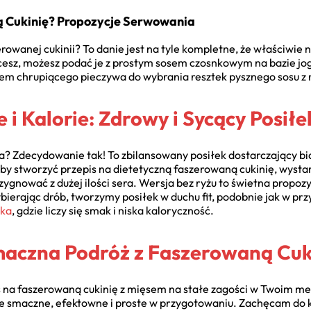
 Cukinię? Propozycje Serwowania
rowanej cukinii? To danie jest na tyle kompletne, że właściwie 
hcesz, możesz podać je z prostym sosem czosnkowym na bazie jog
iem chrupiącego pieczywa do wybrania resztek pysznego sosu z 
i Kalorie: Zdrowy i Sycący Posiłe
wa? Zdecydowanie tak! To zbilansowany posiłek dostarczający b
Aby stworzyć przepis na dietetyczną faszerowaną cukinię, wyst
ezygnować z dużej ilości sera. Wersja bez ryżu to świetna propozy
erając drób, tworzymy posiłek w duchu fit, podobnie jak w przy
aka
, gdzie liczy się smak i niska kaloryczność.
aczna Podróż z Faszerowaną Cuk
s na faszerowaną cukinię z mięsem na stałe zagości w Twoim men
e smaczne, efektowne i proste w przygotowaniu. Zachęcam do k