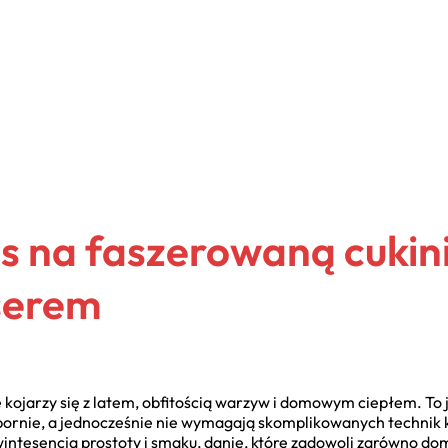
is na faszerowaną cukin
serem
 kojarzy się z latem, obfitością warzyw i domowym ciepłem. To j
ornie, a jednocześnie nie wymagają skomplikowanych technik ku
wintesencja prostoty i smaku, danie, które zadowoli zarówno 