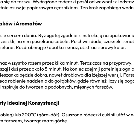
a się do farszu. Wydrążone łódeczki posól od wewnątrz i odstaw
tnie osusz je papierowym ręcznikiem. Ten krok zapobiega wodni
maków i Aromatów
ę sercem dania. Ryż ugotuj zgodnie z instrukcją na opakowaniu,
, zeszklij na nim posiekaną cebulę. Po chwili dodaj czosnek i sma
lone. Rozdrabniaj je łopatką i smaż, aż straci surowy kolor.
smaż wszystko razem przez kilka minut. Teraz czas na przyprawy: 
j i duś przez około 5 minut. Na koniec zdejmij patelnię z ogni
ieszanka będzie dobra, nawet drobiowa dla lżejszej wersji. Far
co robienie nadzienia do gołąbków, gdzie również liczy się b
 inspiruje do tworzenia podobnych, mięsnych farszów.
ty Idealnej Konsystencji
obieg) lub 200°C (góra-dół). Osuszone łódeczki cukinii ułóż w
ym farszem, tworząc małą górkę.