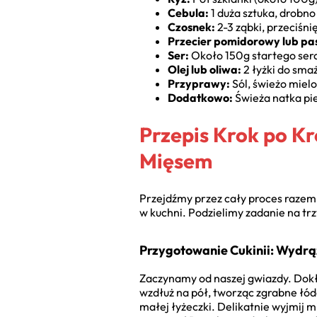
Cebula:
1 duża sztuka, drobno
Czosnek:
2-3 ząbki, przeciśni
Przecier pomidorowy lub pa
Ser:
Około 150g startego sera
Olej lub oliwa:
2 łyżki do sma
Przyprawy:
Sól, świeżo mielo
Dodatkowo:
Świeża natka pie
Przepis Krok po K
Mięsem
Przejdźmy przez cały proces razem.
w kuchni. Podzielimy zadanie na trz
Przygotowanie Cukinii: Wydr
Zaczynamy od naszej gwiazdy. Dokła
wzdłuż na pół, tworząc zgrabne łód
małej łyżeczki. Delikatnie wyjmij m