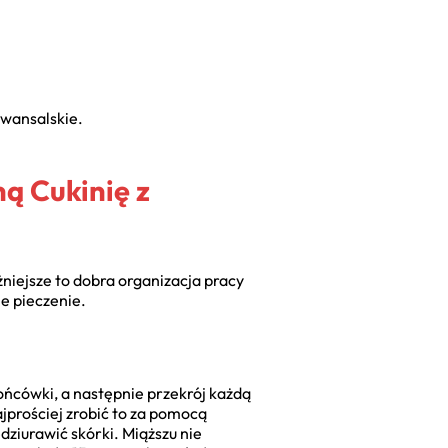
owansalskie.
ą Cukinię z
niejsze to dobra organizacja pracy
ne pieczenie.
ońcówki, a następnie przekrój każdą
jprościej zrobić to za pomocą
dziurawić skórki. Miąższu nie