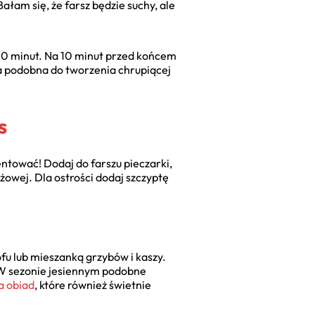
łam się, że farsz będzie suchy, ale
40 minut. Na 10 minut przed końcem
ika podobna do tworzenia chrupiącej
s
ntować! Dodaj do farszu pieczarki,
żowej. Dla ostrości dodaj szczyptę
ofu lub mieszanką grzybów i kaszy.
 W sezonie jesiennym podobne
a obiad
, które również świetnie