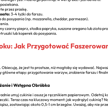
 posiekana.
ęte przez praskę.
ssata:
3-4 łyżki do farszu.
 do posypania (np. mozzarella, cheddar, parmezan).
żenia.
ny czarny pieprz, słodka papryka, suszone oregano lub zioła pr
truszki lub koperek do posypania.
roku: Jak Przygotować Faszerowan
 Obiecuję, że jest to prostsze, niż mogłoby się wydawać. Najważ
y główne etapy: przygotowanie warzyw, zrobienie farszu i final
ążanie i Wstępna Obróbka
dnie umyj cukinie i osusz je ręcznikiem papierowym. Odetnij k
eczki. Teraz czas na kluczowy moment: jak wydrążyć cukinię? Na
iąższ, zostawiając około 0,5-1 cm brzegów. Uważaj, aby nie prze