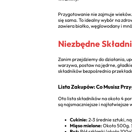
Przygotowanie nie zajmuje wieków.
się sama. To idealny wybór na zdrow
zawiera białko, węglowodany i mnó
Niezbędne Składni
Zanim przejdziemy do działania, u
warzywa, postaw na jędrne, gładkie
składników bezpośrednio przekłada
Lista Zakupów: Co Musisz Prz
Oto lista składników na około 4 por
są najsmaczniejsze i najłatwiejsze 
Cukinie:
2-3 średnie sztuki, na
Mięso mielone:
Około 500g. Ś
Ryż:
Pół szklanki (około 100g)