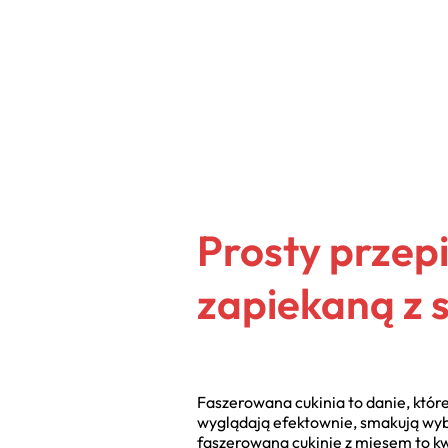
Prosty przep
zapiekaną z 
Faszerowana cukinia to danie, które
wyglądają efektownie, smakują wyb
faszerowaną cukinię z mięsem to k