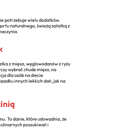
nie potrzebuje wielu dodatków.
urtu naturalnego, świeżą sałatką z
naczynia.
k
iałka z mięsa, węglowodanów z ryżu
arczy wybrać chude mięso, na
cja dla osób na diecie
padku innych lekkich dań, jak na
inią
u. To danie, które udowadnia, że
ulinarnych poszukiwań i