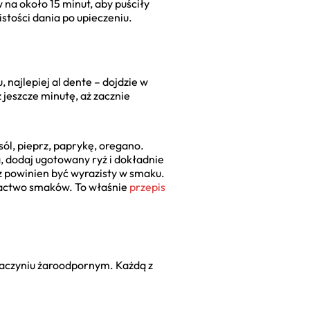
 na około 15 minut, aby puściły
stości dania po upieczeniu.
 najlepiej al dente – dojdzie w
ż jeszcze minutę, aż zacznie
sól, pieprz, paprykę, oregano.
a, dodaj ugotowany ryż i dokładnie
sz powinien być wyrazisty w smaku.
ogactwo smaków. To właśnie
przepis
 naczyniu żaroodpornym. Każdą z