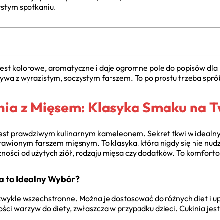
zystym spotkaniu.
. Jest kolorowe, aromatyczne i daje ogromne pole do popisów dla
zywa z wyrazistym, soczystym farszem. To po prostu trzeba spr
ia z Mięsem: Klasyka Smaku na T
, jest prawdziwym kulinarnym kameleonem. Sekret tkwi w idealn
rawionym farszem mięsnym. To klasyka, która nigdy się nie nu
ności od użytych ziół, rodzaju mięsa czy dodatków. To komfort
a to Idealny Wybór?
ezwykle wszechstronne. Można je dostosować do różnych diet i u
ści warzyw do diety, zwłaszcza w przypadku dzieci. Cukinia jest