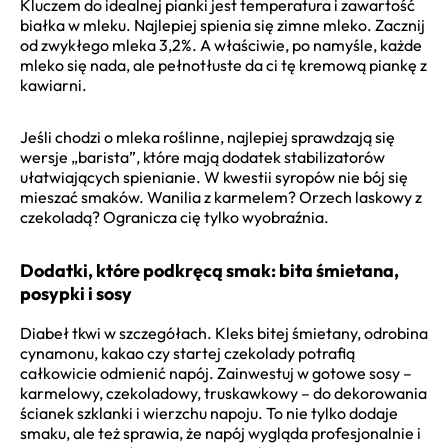
Kluczem do idealnej pianki jest temperatura i zawartość
białka w mleku. Najlepiej spienia się zimne mleko. Zacznij
od zwykłego mleka 3,2%. A właściwie, po namyśle, każde
mleko się nada, ale pełnotłuste da ci tę kremową piankę z
kawiarni.
Jeśli chodzi o mleka roślinne, najlepiej sprawdzają się
wersje „barista”, które mają dodatek stabilizatorów
ułatwiających spienianie. W kwestii syropów nie bój się
mieszać smaków. Wanilia z karmelem? Orzech laskowy z
czekoladą? Ogranicza cię tylko wyobraźnia.
Dodatki, które podkręcą smak: bita śmietana,
posypki i sosy
Diabeł tkwi w szczegółach. Kleks bitej śmietany, odrobina
cynamonu, kakao czy startej czekolady potrafią
całkowicie odmienić napój. Zainwestuj w gotowe sosy –
karmelowy, czekoladowy, truskawkowy – do dekorowania
ścianek szklanki i wierzchu napoju. To nie tylko dodaje
smaku, ale też sprawia, że napój wygląda profesjonalnie i