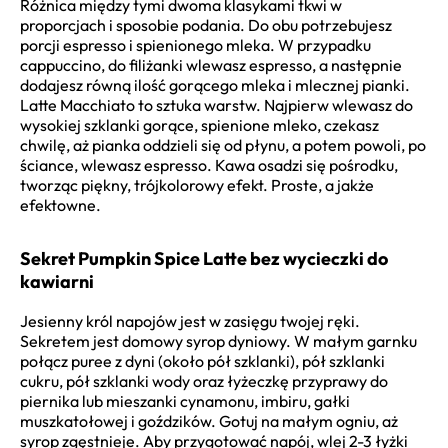
Różnica między tymi dwoma klasykami tkwi w
proporcjach i sposobie podania. Do obu potrzebujesz
porcji espresso i spienionego mleka. W przypadku
cappuccino, do filiżanki wlewasz espresso, a następnie
dodajesz równą ilość gorącego mleka i mlecznej pianki.
Latte Macchiato to sztuka warstw. Najpierw wlewasz do
wysokiej szklanki gorące, spienione mleko, czekasz
chwilę, aż pianka oddzieli się od płynu, a potem powoli, po
ściance, wlewasz espresso. Kawa osadzi się pośrodku,
tworząc piękny, trójkolorowy efekt. Proste, a jakże
efektowne.
Sekret Pumpkin Spice Latte bez wycieczki do
kawiarni
Jesienny król napojów jest w zasięgu twojej ręki.
Sekretem jest domowy syrop dyniowy. W małym garnku
połącz puree z dyni (około pół szklanki), pół szklanki
cukru, pół szklanki wody oraz łyżeczkę przyprawy do
piernika lub mieszanki cynamonu, imbiru, gałki
muszkatołowej i goździków. Gotuj na małym ogniu, aż
syrop zgęstnieje. Aby przygotować napój, wlej 2-3 łyżki