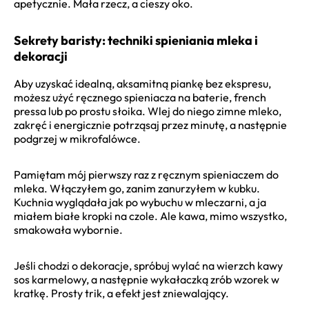
apetycznie. Mała rzecz, a cieszy oko.
Sekrety baristy: techniki spieniania mleka i
dekoracji
Aby uzyskać idealną, aksamitną piankę bez ekspresu,
możesz użyć ręcznego spieniacza na baterie, french
pressa lub po prostu słoika. Wlej do niego zimne mleko,
zakręć i energicznie potrząsaj przez minutę, a następnie
podgrzej w mikrofalówce.
Pamiętam mój pierwszy raz z ręcznym spieniaczem do
mleka. Włączyłem go, zanim zanurzyłem w kubku.
Kuchnia wyglądała jak po wybuchu w mleczarni, a ja
miałem białe kropki na czole. Ale kawa, mimo wszystko,
smakowała wybornie.
Jeśli chodzi o dekoracje, spróbuj wylać na wierzch kawy
sos karmelowy, a następnie wykałaczką zrób wzorek w
kratkę. Prosty trik, a efekt jest zniewalający.