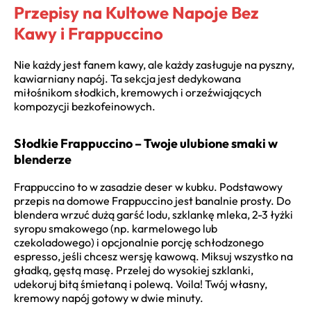
Przepisy na Kultowe Napoje Bez
Kawy i Frappuccino
Nie każdy jest fanem kawy, ale każdy zasługuje na pyszny,
kawiarniany napój. Ta sekcja jest dedykowana
miłośnikom słodkich, kremowych i orzeźwiających
kompozycji bezkofeinowych.
Słodkie Frappuccino – Twoje ulubione smaki w
blenderze
Frappuccino to w zasadzie deser w kubku. Podstawowy
przepis na domowe Frappuccino jest banalnie prosty. Do
blendera wrzuć dużą garść lodu, szklankę mleka, 2-3 łyżki
syropu smakowego (np. karmelowego lub
czekoladowego) i opcjonalnie porcję schłodzonego
espresso, jeśli chcesz wersję kawową. Miksuj wszystko na
gładką, gęstą masę. Przelej do wysokiej szklanki,
udekoruj bitą śmietaną i polewą. Voila! Twój własny,
kremowy napój gotowy w dwie minuty.