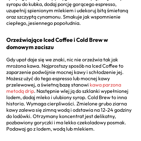
syropu do kubka, dodaj porcję gorącego espresso,
uzupełnij spienionym mlekiem i udekoruj bitą śmietaną
oraz szczyptą cynamonu. Smakuje jak wspomnienie
ciepłego, jesiennego popołudnia.
Orzeźwiające Iced Coffee i Cold Brew w
domowym zaciszu
Gdy upał daje się we znaki, nic nie orzeźwia tak jak
mrożona kawa. Najprostszy sposób na Iced Coffee to
zaparzenie podwójnie mocnej kawy i schłodzenie jej.
Możesz użyć do tego espresso lub mocnej kawy
przelewowej, a świetną bazę stanowi
kawa parzona
metodą drip
. Następnie wlej ją do szklanki wypełnionej
lodem, dodaj mleko i ulubiony syrop. Cold Brew to inna
historia. Wymaga cierpliwości. Zmielone grubo ziarna
kawy zalewa się zimną wodą i odstawia na 12-24 godziny
do lodówki. Otrzymany koncentrat jest delikatny,
pozbawiony goryczki i ma lekko czekoladowy posmak.
Podawaj go z lodem, wodą lub mlekiem.