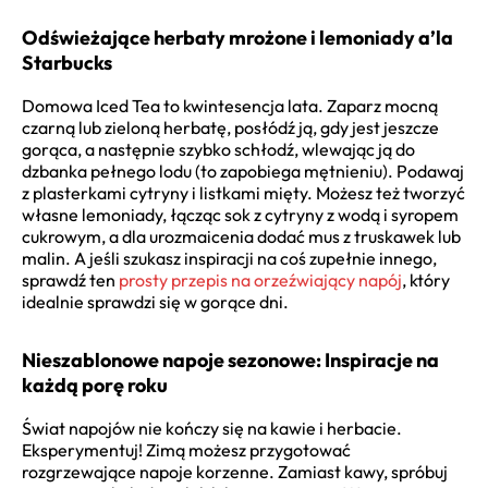
Odświeżające herbaty mrożone i lemoniady a’la
Starbucks
Domowa Iced Tea to kwintesencja lata. Zaparz mocną
czarną lub zieloną herbatę, posłódź ją, gdy jest jeszcze
gorąca, a następnie szybko schłodź, wlewając ją do
dzbanka pełnego lodu (to zapobiega mętnieniu). Podawaj
z plasterkami cytryny i listkami mięty. Możesz też tworzyć
własne lemoniady, łącząc sok z cytryny z wodą i syropem
cukrowym, a dla urozmaicenia dodać mus z truskawek lub
malin. A jeśli szukasz inspiracji na coś zupełnie innego,
sprawdź ten
prosty przepis na orzeźwiający napój
, który
idealnie sprawdzi się w gorące dni.
Nieszablonowe napoje sezonowe: Inspiracje na
każdą porę roku
Świat napojów nie kończy się na kawie i herbacie.
Eksperymentuj! Zimą możesz przygotować
rozgrzewające napoje korzenne. Zamiast kawy, spróbuj