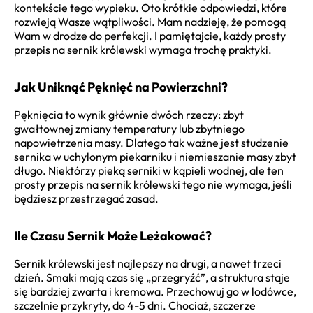
kontekście tego wypieku. Oto krótkie odpowiedzi, które
rozwieją Wasze wątpliwości. Mam nadzieję, że pomogą
Wam w drodze do perfekcji. I pamiętajcie, każdy prosty
przepis na sernik królewski wymaga trochę praktyki.
Jak Uniknąć Pęknięć na Powierzchni?
Pęknięcia to wynik głównie dwóch rzeczy: zbyt
gwałtownej zmiany temperatury lub zbytniego
napowietrzenia masy. Dlatego tak ważne jest studzenie
sernika w uchylonym piekarniku i niemieszanie masy zbyt
długo. Niektórzy pieką serniki w kąpieli wodnej, ale ten
prosty przepis na sernik królewski tego nie wymaga, jeśli
będziesz przestrzegać zasad.
Ile Czasu Sernik Może Leżakować?
Sernik królewski jest najlepszy na drugi, a nawet trzeci
dzień. Smaki mają czas się „przegryźć”, a struktura staje
się bardziej zwarta i kremowa. Przechowuj go w lodówce,
szczelnie przykryty, do 4-5 dni. Chociaż, szczerze