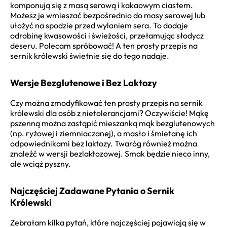
komponują się z masą serową i kakaowym ciastem.
Możesz je wmieszać bezpośrednio do masy serowej lub
ułożyć na spodzie przed wylaniem sera. To dodaje
odrobinę kwasowości i świeżości, przełamując słodycz
deseru. Polecam spróbować! A ten prosty przepis na
sernik królewski świetnie się do tego nadaje.
Wersje Bezglutenowe i Bez Laktozy
Czy można zmodyfikować ten prosty przepis na sernik
królewski dla osób z nietolerancjami? Oczywiście! Mąkę
pszenną można zastąpić mieszanką mąk bezglutenowych
(np. ryżowej i ziemniaczanej), a masło i śmietanę ich
odpowiednikami bez laktozy. Twaróg również można
znaleźć w wersji bezlaktozowej. Smak będzie nieco inny,
ale wciąż pyszny.
Najczęściej Zadawane Pytania o Sernik
Królewski
Zebrałam kilka pytań, które najczęściej pojawiają się w