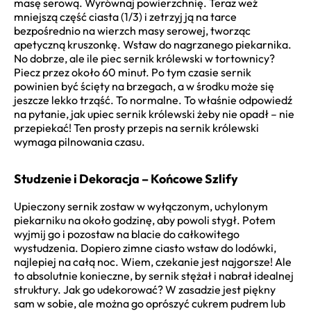
masę serową. Wyrównaj powierzchnię. Teraz weź
mniejszą część ciasta (1/3) i zetrzyj ją na tarce
bezpośrednio na wierzch masy serowej, tworząc
apetyczną kruszonkę. Wstaw do nagrzanego piekarnika.
No dobrze, ale ile piec sernik królewski w tortownicy?
Piecz przez około 60 minut. Po tym czasie sernik
powinien być ścięty na brzegach, a w środku może się
jeszcze lekko trząść. To normalne. To właśnie odpowiedź
na pytanie, jak upiec sernik królewski żeby nie opadł – nie
przepiekać! Ten prosty przepis na sernik królewski
wymaga pilnowania czasu.
Studzenie i Dekoracja – Końcowe Szlify
Upieczony sernik zostaw w wyłączonym, uchylonym
piekarniku na około godzinę, aby powoli stygł. Potem
wyjmij go i pozostaw na blacie do całkowitego
wystudzenia. Dopiero zimne ciasto wstaw do lodówki,
najlepiej na całą noc. Wiem, czekanie jest najgorsze! Ale
to absolutnie konieczne, by sernik stężał i nabrał idealnej
struktury. Jak go udekorować? W zasadzie jest piękny
sam w sobie, ale można go oprószyć cukrem pudrem lub