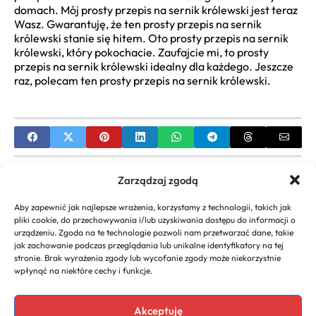
domach. Mój prosty przepis na sernik królewski jest teraz
Wasz. Gwarantuję, że ten prosty przepis na sernik
królewski stanie się hitem. Oto prosty przepis na sernik
królewski, który pokochacie. Zaufajcie mi, to prosty
przepis na sernik królewski idealny dla każdego. Jeszcze
raz, polecam ten prosty przepis na sernik królewski.
PREVIOUS
Zarządzaj zgodą
domowy sok z winogron przepis – Najlepszy smak
Aby zapewnić jak najlepsze wrażenia, korzystamy z technologii, takich jak
lata
pliki cookie, do przechowywania i/lub uzyskiwania dostępu do informacji o
urządzeniu. Zgoda na te technologie pozwoli nam przetwarzać dane, takie
NEXT
jak zachowanie podczas przeglądania lub unikalne identyfikatory na tej
stronie. Brak wyrażenia zgody lub wycofanie zgody może niekorzystnie
Przepis na małe babeczki – idealny deser w mini
wpłynąć na niektóre cechy i funkcje.
wydaniu
Akceptuję