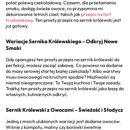
polać polewą czekoladową. Czasem, dla przełamania
smaku, dodaję świeże owoce, co przypomina mi
dekorowanie letnich ciast, takich jak
przepis na tort
truskawkowy
. Ten prosty przepis na sernik królewski jest
już gotowy.
Wariacje Sernika Królewskiego – Odkryj Nowe
Smaki
Gdy opanujesz ten prosty przepis na sernik królewski do
perfekcji, możesz zacząć zabawę. Co powiesz na dodanie
do masy serowej startej białej czekolady? Albo warstwy
musu owocowego na kruchym spodzie? Możliwości są
niemal nieograniczone. To Twoja kuchnia i Twoje zasady.
Traktuj ten prosty przepis na sernik królewski jako bazę do
własnych, kulinarnych odkryć.
Sernik Królewski z Owocami – Świeżość i Słodycz
Jedną z moich ulubionych wariacji jest dodanie owoców.
Wiśnie z kompotu, maliny czy borówki świetnie