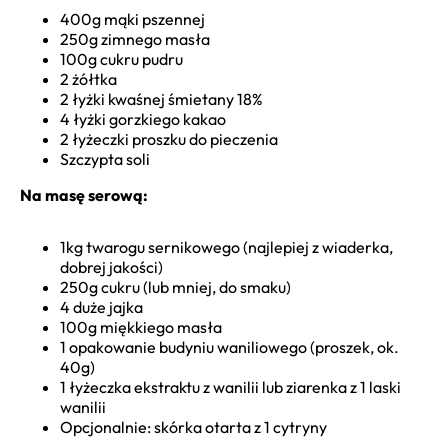
400g mąki pszennej
250g zimnego masła
100g cukru pudru
2 żółtka
2 łyżki kwaśnej śmietany 18%
4 łyżki gorzkiego kakao
2 łyżeczki proszku do pieczenia
Szczypta soli
Na masę serową:
1kg twarogu sernikowego (najlepiej z wiaderka,
dobrej jakości)
250g cukru (lub mniej, do smaku)
4 duże jajka
100g miękkiego masła
1 opakowanie budyniu waniliowego (proszek, ok.
40g)
1 łyżeczka ekstraktu z wanilii lub ziarenka z 1 laski
wanilii
Opcjonalnie: skórka otarta z 1 cytryny