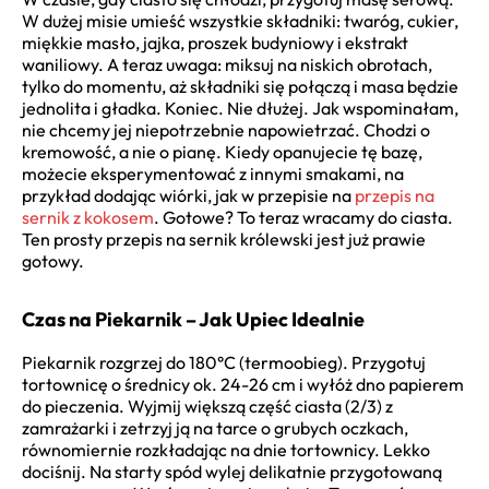
W dużej misie umieść wszystkie składniki: twaróg, cukier,
miękkie masło, jajka, proszek budyniowy i ekstrakt
waniliowy. A teraz uwaga: miksuj na niskich obrotach,
tylko do momentu, aż składniki się połączą i masa będzie
jednolita i gładka. Koniec. Nie dłużej. Jak wspominałam,
nie chcemy jej niepotrzebnie napowietrzać. Chodzi o
kremowość, a nie o pianę. Kiedy opanujecie tę bazę,
możecie eksperymentować z innymi smakami, na
przykład dodając wiórki, jak w przepisie na
przepis na
sernik z kokosem
. Gotowe? To teraz wracamy do ciasta.
Ten prosty przepis na sernik królewski jest już prawie
gotowy.
Czas na Piekarnik – Jak Upiec Idealnie
Piekarnik rozgrzej do 180°C (termoobieg). Przygotuj
tortownicę o średnicy ok. 24-26 cm i wyłóż dno papierem
do pieczenia. Wyjmij większą część ciasta (2/3) z
zamrażarki i zetrzyj ją na tarce o grubych oczkach,
równomiernie rozkładając na dnie tortownicy. Lekko
dociśnij. Na starty spód wylej delikatnie przygotowaną