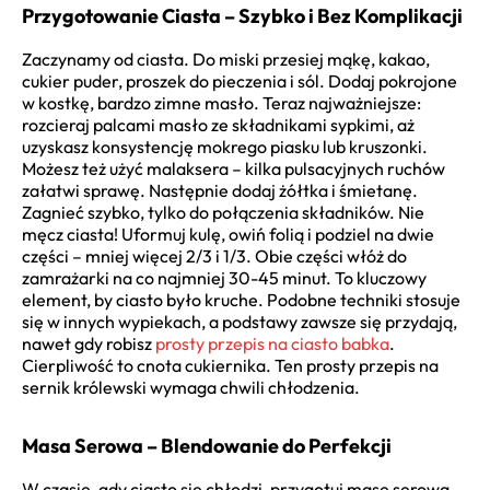
Przygotowanie Ciasta – Szybko i Bez Komplikacji
Zaczynamy od ciasta. Do miski przesiej mąkę, kakao,
cukier puder, proszek do pieczenia i sól. Dodaj pokrojone
w kostkę, bardzo zimne masło. Teraz najważniejsze:
rozcieraj palcami masło ze składnikami sypkimi, aż
uzyskasz konsystencję mokrego piasku lub kruszonki.
Możesz też użyć malaksera – kilka pulsacyjnych ruchów
załatwi sprawę. Następnie dodaj żółtka i śmietanę.
Zagnieć szybko, tylko do połączenia składników. Nie
męcz ciasta! Uformuj kulę, owiń folią i podziel na dwie
części – mniej więcej 2/3 i 1/3. Obie części włóż do
zamrażarki na co najmniej 30-45 minut. To kluczowy
element, by ciasto było kruche. Podobne techniki stosuje
się w innych wypiekach, a podstawy zawsze się przydają,
nawet gdy robisz
prosty przepis na ciasto babka
.
Cierpliwość to cnota cukiernika. Ten prosty przepis na
sernik królewski wymaga chwili chłodzenia.
Masa Serowa – Blendowanie do Perfekcji
W czasie, gdy ciasto się chłodzi, przygotuj masę serową.