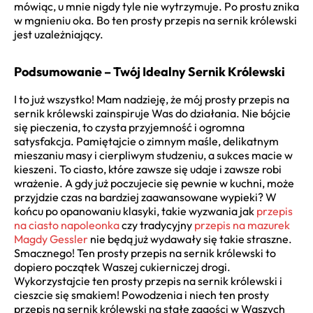
mówiąc, u mnie nigdy tyle nie wytrzymuje. Po prostu znika
w mgnieniu oka. Bo ten prosty przepis na sernik królewski
jest uzależniający.
Podsumowanie – Twój Idealny Sernik Królewski
I to już wszystko! Mam nadzieję, że mój prosty przepis na
sernik królewski zainspiruje Was do działania. Nie bójcie
się pieczenia, to czysta przyjemność i ogromna
satysfakcja. Pamiętajcie o zimnym maśle, delikatnym
mieszaniu masy i cierpliwym studzeniu, a sukces macie w
kieszeni. To ciasto, które zawsze się udaje i zawsze robi
wrażenie. A gdy już poczujecie się pewnie w kuchni, może
przyjdzie czas na bardziej zaawansowane wypieki? W
końcu po opanowaniu klasyki, takie wyzwania jak
przepis
na ciasto napoleonka
czy tradycyjny
przepis na mazurek
Magdy Gessler
nie będą już wydawały się takie straszne.
Smacznego! Ten prosty przepis na sernik królewski to
dopiero początek Waszej cukierniczej drogi.
Wykorzystajcie ten prosty przepis na sernik królewski i
cieszcie się smakiem! Powodzenia i niech ten prosty
przepis na sernik królewski na stałe zagości w Waszych