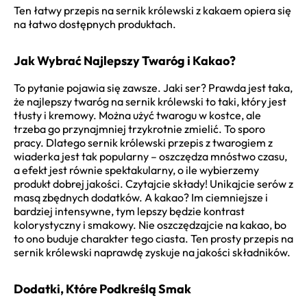
Ten łatwy przepis na sernik królewski z kakaem opiera się
na łatwo dostępnych produktach.
Jak Wybrać Najlepszy Twaróg i Kakao?
To pytanie pojawia się zawsze. Jaki ser? Prawda jest taka,
że najlepszy twaróg na sernik królewski to taki, który jest
tłusty i kremowy. Można użyć twarogu w kostce, ale
trzeba go przynajmniej trzykrotnie zmielić. To sporo
pracy. Dlatego sernik królewski przepis z twarogiem z
wiaderka jest tak popularny – oszczędza mnóstwo czasu,
a efekt jest równie spektakularny, o ile wybierzemy
produkt dobrej jakości. Czytajcie składy! Unikajcie serów z
masą zbędnych dodatków. A kakao? Im ciemniejsze i
bardziej intensywne, tym lepszy będzie kontrast
kolorystyczny i smakowy. Nie oszczędzajcie na kakao, bo
to ono buduje charakter tego ciasta. Ten prosty przepis na
sernik królewski naprawdę zyskuje na jakości składników.
Dodatki, Które Podkreślą Smak