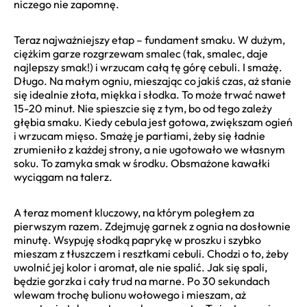
niczego nie zapomnę.
Teraz najważniejszy etap – fundament smaku. W dużym,
ciężkim garze rozgrzewam smalec (tak, smalec, daje
najlepszy smak!) i wrzucam całą tę górę cebuli. I smażę.
Długo. Na małym ogniu, mieszając co jakiś czas, aż stanie
się idealnie złota, miękka i słodka. To może trwać nawet
15-20 minut. Nie spieszcie się z tym, bo od tego zależy
głębia smaku. Kiedy cebula jest gotowa, zwiększam ogień
i wrzucam mięso. Smażę je partiami, żeby się ładnie
zrumieniło z każdej strony, a nie ugotowało we własnym
soku. To zamyka smak w środku. Obsmażone kawałki
wyciągam na talerz.
A teraz moment kluczowy, na którym poległem za
pierwszym razem. Zdejmuję garnek z ognia na dosłownie
minutę. Wsypuję słodką paprykę w proszku i szybko
mieszam z tłuszczem i resztkami cebuli. Chodzi o to, żeby
uwolnić jej kolor i aromat, ale nie spalić. Jak się spali,
będzie gorzka i cały trud na marne. Po 30 sekundach
wlewam trochę bulionu wołowego i mieszam, aż