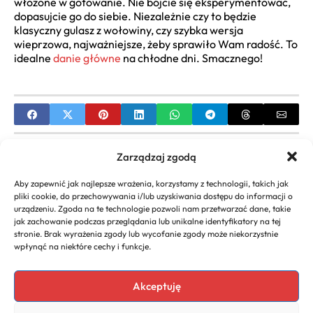
włożone w gotowanie. Nie bójcie się eksperymentować,
dopasujcie go do siebie. Niezależnie czy to będzie
klasyczny gulasz z wołowiny, czy szybka wersja
wieprzowa, najważniejsze, żeby sprawiło Wam radość. To
idealne
danie główne
na chłodne dni. Smacznego!
PREVIOUS
Zarządzaj zgodą
Najlepsze Przepisy na Krokiety z Mięsem: Klasyka
Aby zapewnić jak najlepsze wrażenia, korzystamy z technologii, takich jak
Kuchni Polskiej
pliki cookie, do przechowywania i/lub uzyskiwania dostępu do informacji o
urządzeniu. Zgoda na te technologie pozwoli nam przetwarzać dane, takie
NEXT
jak zachowanie podczas przeglądania lub unikalne identyfikatory na tej
stronie. Brak wyrażenia zgody lub wycofanie zgody może niekorzystnie
Najlepszy Przepis na Babkę Cytrynową: Wilgotna i
wpłynąć na niektóre cechy i funkcje.
Aromatyczna
Akceptuję