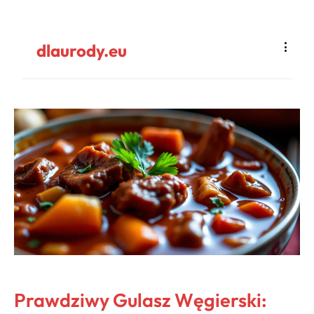
dlaurody.eu
Prawdziwy Gulasz Węgierski: