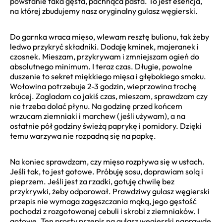
powstanie taka gęsta, pachnąca pasta. To jest esencja,
na której zbudujemy nasz oryginalny gulasz węgierski.
Do garnka wraca mięso, wlewam resztę bulionu, tak żeby
ledwo przykryć składniki. Dodaję kminek, majeranek i
czosnek. Mieszam, przykrywam i zmniejszam ogień do
absolutnego minimum. I teraz czas. Długie, powolne
duszenie to sekret miękkiego mięsa i głębokiego smaku.
Wołowina potrzebuje 2-3 godzin, wieprzowina trochę
krócej. Zagladam co jakiś czas, mieszam, sprawdzam czy
nie trzeba dolać płynu. Na godzinę przed końcem
wrzucam ziemniaki i marchew (jeśli używam), a na
ostatnie pół godziny świeżą paprykę i pomidory. Dzięki
temu warzywa nie rozpadną się na papkę.
Na koniec sprawdzam, czy mięso rozpływa się w ustach.
Jeśli tak, to jest gotowe. Próbuję sosu, doprawiam solą i
pieprzem. Jeśli jest za rzadki, gotuję chwilę bez
przykrywki, żeby odparował. Prawdziwy gulasz węgierski
przepis nie wymaga zagęszczania mąką, jego gęstość
pochodzi z rozgotowanej cebuli i skrobi z ziemniaków. I
gotowe. Ten prosty przepis na gulasz węgierski naprawdę