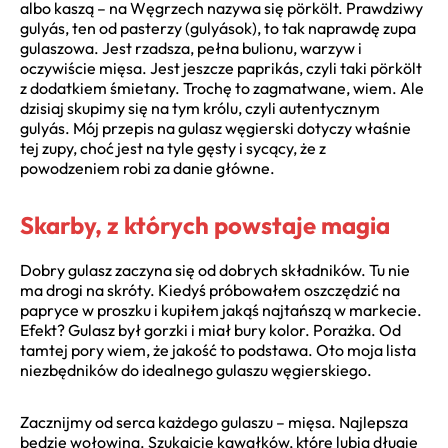
albo kaszą – na Węgrzech nazywa się pörkölt. Prawdziwy
gulyás, ten od pasterzy (gulyások), to tak naprawdę zupa
gulaszowa. Jest rzadsza, pełna bulionu, warzyw i
oczywiście mięsa. Jest jeszcze paprikás, czyli taki pörkölt
z dodatkiem śmietany. Trochę to zagmatwane, wiem. Ale
dzisiaj skupimy się na tym królu, czyli autentycznym
gulyás. Mój przepis na gulasz węgierski dotyczy właśnie
tej zupy, choć jest na tyle gęsty i sycący, że z
powodzeniem robi za danie główne.
Skarby, z których powstaje magia
Dobry gulasz zaczyna się od dobrych składników. Tu nie
ma drogi na skróty. Kiedyś próbowałem oszczędzić na
papryce w proszku i kupiłem jakąś najtańszą w markecie.
Efekt? Gulasz był gorzki i miał bury kolor. Porażka. Od
tamtej pory wiem, że jakość to podstawa. Oto moja lista
niezbędników do idealnego gulaszu węgierskiego.
Zacznijmy od serca każdego gulaszu – mięsa. Najlepsza
będzie wołowina. Szukajcie kawałków, które lubią długie