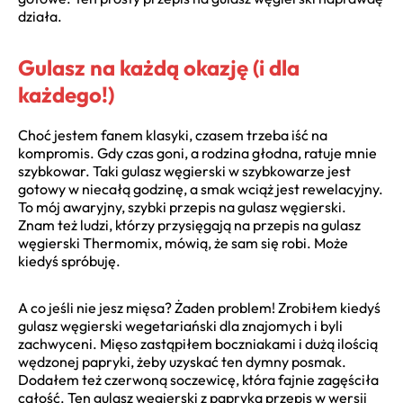
działa.
Gulasz na każdą okazję (i dla
każdego!)
Choć jestem fanem klasyki, czasem trzeba iść na
kompromis. Gdy czas goni, a rodzina głodna, ratuje mnie
szybkowar. Taki gulasz węgierski w szybkowarze jest
gotowy w niecałą godzinę, a smak wciąż jest rewelacyjny.
To mój awaryjny, szybki przepis na gulasz węgierski.
Znam też ludzi, którzy przysięgają na przepis na gulasz
węgierski Thermomix, mówią, że sam się robi. Może
kiedyś spróbuję.
A co jeśli nie jesz mięsa? Żaden problem! Zrobiłem kiedyś
gulasz węgierski wegetariański dla znajomych i byli
zachwyceni. Mięso zastąpiłem boczniakami i dużą ilością
wędzonej papryki, żeby uzyskać ten dymny posmak.
Dodałem też czerwoną soczewicę, która fajnie zagęściła
całość. Ten gulasz węgierski z papryką przepis w wersji