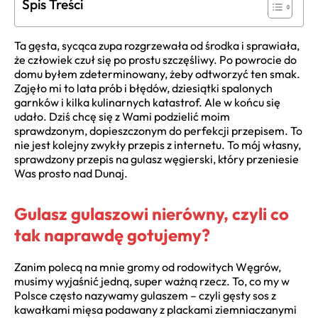
Spis Treści
Ta gęsta, sycąca zupa rozgrzewała od środka i sprawiała,
że człowiek czuł się po prostu szczęśliwy. Po powrocie do
domu byłem zdeterminowany, żeby odtworzyć ten smak.
Zajęło mi to lata prób i błędów, dziesiątki spalonych
garnków i kilka kulinarnych katastrof. Ale w końcu się
udało. Dziś chcę się z Wami podzielić moim
sprawdzonym, dopieszczonym do perfekcji przepisem. To
nie jest kolejny zwykły przepis z internetu. To mój własny,
sprawdzony przepis na gulasz węgierski, który przeniesie
Was prosto nad Dunaj.
Gulasz gulaszowi nierówny, czyli co
tak naprawdę gotujemy?
Zanim polecą na mnie gromy od rodowitych Węgrów,
musimy wyjaśnić jedną, super ważną rzecz. To, co my w
Polsce często nazywamy gulaszem – czyli gęsty sos z
kawałkami mięsa podawany z plackami ziemniaczanymi