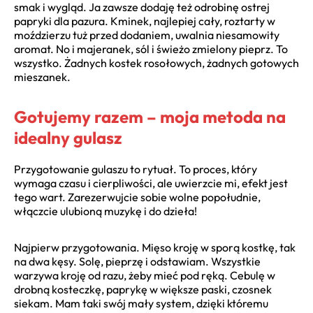
smak i wygląd. Ja zawsze dodaję też odrobinę ostrej
papryki dla pazura. Kminek, najlepiej cały, roztarty w
moździerzu tuż przed dodaniem, uwalnia niesamowity
aromat. No i majeranek, sól i świeżo zmielony pieprz. To
wszystko. Żadnych kostek rosołowych, żadnych gotowych
mieszanek.
Gotujemy razem – moja metoda na
idealny gulasz
Przygotowanie gulaszu to rytuał. To proces, który
wymaga czasu i cierpliwości, ale uwierzcie mi, efekt jest
tego wart. Zarezerwujcie sobie wolne popołudnie,
włączcie ulubioną muzykę i do dzieła!
Najpierw przygotowania. Mięso kroję w sporą kostkę, tak
na dwa kęsy. Solę, pieprzę i odstawiam. Wszystkie
warzywa kroję od razu, żeby mieć pod ręką. Cebulę w
drobną kosteczkę, paprykę w większe paski, czosnek
siekam. Mam taki swój mały system, dzięki któremu