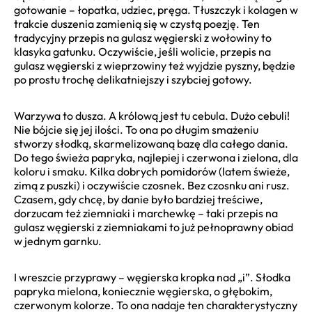
gotowanie – łopatka, udziec, pręga. Tłuszczyk i kolagen w
trakcie duszenia zamienią się w czystą poezję. Ten
tradycyjny przepis na gulasz węgierski z wołowiny to
klasyka gatunku. Oczywiście, jeśli wolicie, przepis na
gulasz węgierski z wieprzowiny też wyjdzie pyszny, będzie
po prostu trochę delikatniejszy i szybciej gotowy.
Warzywa to dusza. A królową jest tu cebula. Dużo cebuli!
Nie bójcie się jej ilości. To ona po długim smażeniu
stworzy słodką, skarmelizowaną bazę dla całego dania.
Do tego świeża papryka, najlepiej i czerwona i zielona, dla
koloru i smaku. Kilka dobrych pomidorów (latem świeże,
zimą z puszki) i oczywiście czosnek. Bez czosnku ani rusz.
Czasem, gdy chcę, by danie było bardziej treściwe,
dorzucam też ziemniaki i marchewkę – taki przepis na
gulasz węgierski z ziemniakami to już pełnoprawny obiad
w jednym garnku.
I wreszcie przyprawy – węgierska kropka nad „i”. Słodka
papryka mielona, koniecznie węgierska, o głębokim,
czerwonym kolorze. To ona nadaje ten charakterystyczny