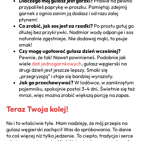
Dlaczego mój gulasz jest gorzki?
Prawie na pewno
przypaliłeś paprykę w proszku. Pamiętaj: zdejmij
garnek z ognia zanim ją dodasz i od razu zalej
płynem!
Co zrobić, jak sos jest za rzadki?
Po prostu gotuj go
dłużej bez przykrywki. Nadmiar wody odparuje i sos
naturalnie zgęstnieje. Nie dodawaj mąki, to psuje
smak!
Czy mogę ugotować gulasz dzień wcześniej?
Pewnie, że tak! Nawet powinieneś. Podobnie jak
wiele
dań jednogarnkowych
, gulasz węgierski na
drugi dzień jest jeszcze lepszy. Smaki się
„przegryzają” i staje się bardziej wyrazisty.
Jak go przechowywać?
W lodówce, w zamkniętym
pojemniku, spokojnie postoi 3-4 dni. Świetnie się też
mrozi, więc można zrobić większą porcję na zapas.
Teraz Twoja kolej!
No i to właściwie tyle. Mam nadzieję, że mój przepis na
gulasz węgierski zachęcił Was do spróbowania. To danie
to coś więcej niż tylko jedzenie. To ciepło, tradycja i serce